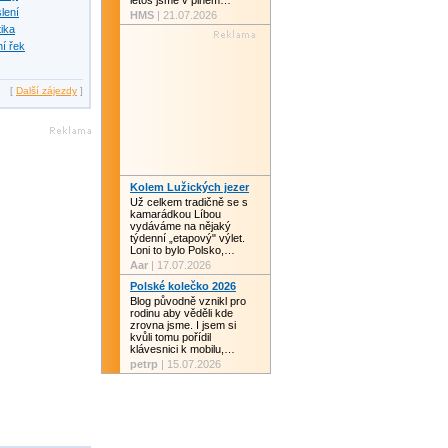
letos jsme v plném…
slení
HMS
| 21.07.2026
tika
í řek
[
Další zájezdy
]
Kolem Lužických jezer
Už celkem tradičně se s
kamarádkou Líbou
vydáváme na nějaký
týdenní „etapový" výlet.
Loni to bylo Polsko,…
Aar
| 17.07.2026
Polské kolečko 2026
Blog původně vznikl pro
rodinu aby věděli kde
zrovna jsme. I jsem si
kvůli tomu pořídil
klávesnici k mobilu,…
petrp
| 15.07.2026