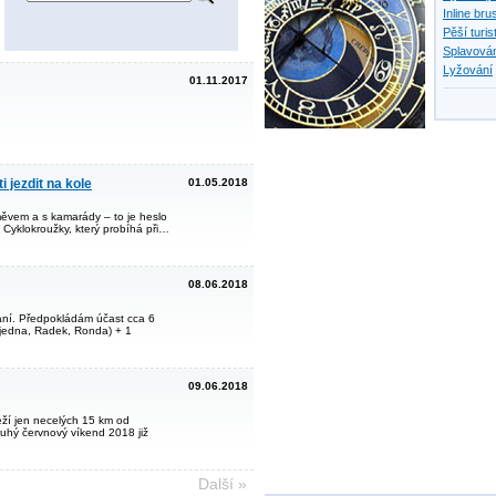
Inline bru
Pěší turis
Splavován
Lyžování
01.11.2017
 jezdit na kole
01.05.2018
ěvem a s kamarády – to je heslo
 Cyklokroužky, který probíhá při…
08.06.2018
ní. Předpokládám účast cca 6
sjedna, Radek, Ronda) + 1
09.06.2018
eží jen necelých 15 km od
uhý červnový víkend 2018 již
Další »