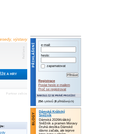
 besedy, výstavy
e-mail:
heslo:
zapamatovat
ĚŽE A HRY
Registrace
Poslat heslo e-mailem
Proč se registrovat
254
cyklistů (
8
přihlášených)
Dámská Králický
Sněžník
Dámská 2026Králický
Sněžník a pramen Moravy
te:
Druhá desítka Dámské
dávno začala, ale teprve
ezdy