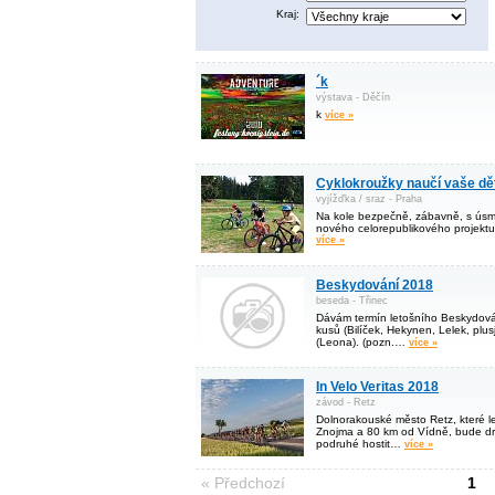
Kraj:
´k
výstava - Děčín
k
více »
Cyklokroužky naučí vaše děti
vyjížďka / sraz - Praha
Na kole bezpečně, zábavně, s úsm
nového celorepublikového projektu
více »
Beskydování 2018
beseda - Třinec
Dávám termín letošního Beskydová
kusů (Bilíček, Hekynen, Lelek, plu
(Leona). (pozn.…
více »
In Velo Veritas 2018
závod - Retz
Dolnorakouské město Retz, které l
Znojma a 80 km od Vídně, bude dr
podruhé hostit…
více »
« Předchozí
1