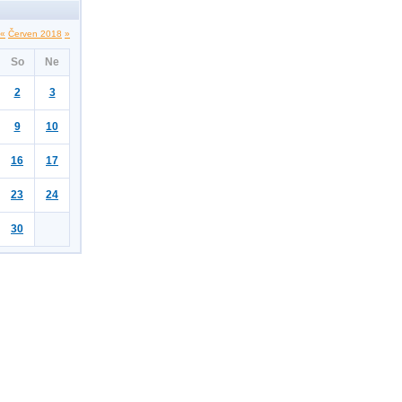
«
Červen 2018
»
So
Ne
2
3
9
10
16
17
23
24
30