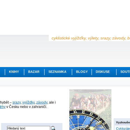
cyklistické vyjížďky, výlety, srazy, závody,
KNIHY
BAZAR
SEZNAMKA
BLOGY
DISKUSE
SOUT
chybět –
srazy
,
vyjížďky
,
závody
, ale i
trhy
v Česku nebo v zahraničí.
Vyzkoušej
Cyklozáj