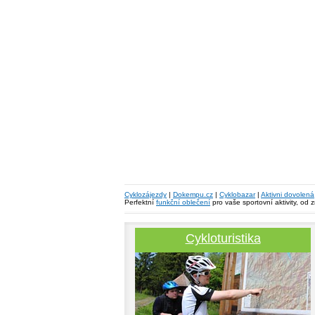
Cyklozájezdy
|
Dokempu.cz
|
Cyklobazar
|
Aktivni dovolená
Perfektní
funkční oblečení
pro vaše sportovní aktivity, od 
Cykloturistika