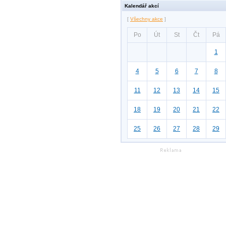
Kalendář akcí
[
Všechny akce
]
Po
Út
St
Čt
Pá
1
4
5
6
7
8
11
12
13
14
15
18
19
20
21
22
25
26
27
28
29