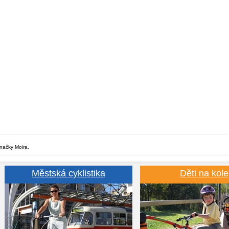
značky Moira.
Městská cyklistika
Děti na kole