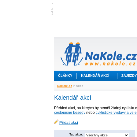
ČLÁNKY
KALENDÁŘ AKCÍ
ZÁJEZDY
NaKole.cz
> Akce
Kalendář akcí
Přehled akcí, na kterých by neměl žádný cyklista 
cestopisné besedy
nebo
cyklistické výstavy a vele
Přidat akci
Typ akce: