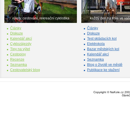
výlety, cestování, rekreační cyklistika
každý den na kole ve va
Články
Články
Diskuze
Diskuze
Kalendář akcí
Test skládacích kol
Cyklozájezdy
Elektrokola
Tipy na výlet
Bazar městských kol
Cestopisy
Kalendář akcí
Recenze
Seznamka
Seznamka
Blog o životě ve městě
Cestovatelský blog
Publikace ke stažení
Copyright © NaKole.cz 2003
článk