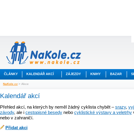
ČLÁNKY
KALENDÁŘ AKCÍ
ZÁJEZDY
KNIHY
BAZAR
S
NaKole.cz
> Akce
Kalendář akcí
Přehled akcí, na kterých by neměl žádný cyklista chybět –
srazy
,
vy
závody
, ale i
cestopisné besedy
nebo
cyklistické výstavy a veletrhy
nebo v zahraničí.
Přidat akci