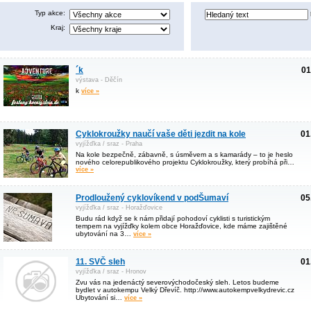
Typ akce:
Kraj:
´k
01
výstava - Děčín
k
více »
Cyklokroužky naučí vaše děti jezdit na kole
01
vyjížďka / sraz - Praha
Na kole bezpečně, zábavně, s úsměvem a s kamarády – to je heslo
nového celorepublikového projektu Cyklokroužky, který probíhá při…
více »
Prodloužený cyklovíkend v podŠumaví
05
vyjížďka / sraz - Horažďovice
Budu rád když se k nám přidají pohodoví cyklisti s turistickým
tempem na vyjížďky kolem obce Horažďovice, kde máme zajištěné
ubytování na 3…
více »
11. SVČ sleh
01
vyjížďka / sraz - Hronov
Zvu vás na jedenáctý severovýchodočeský sleh. Letos budeme
bydlet v autokempu Velký Dřevíč. http://www.autokempvelkydrevic.cz
Ubytování si…
více »