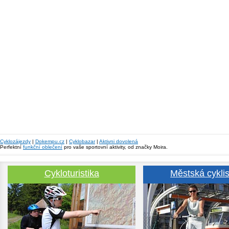
Cyklozájezdy
|
Dokempu.cz
|
Cyklobazar
|
Aktivni dovolená
Perfektní
funkční oblečení
pro vaše sportovní aktivity, od značky Moira.
Cykloturistika
Městská cyklis