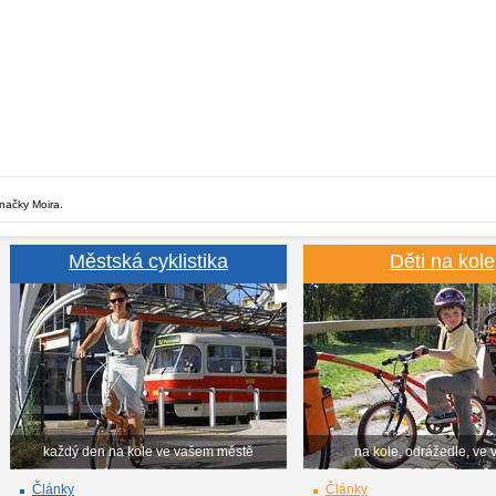
značky Moira.
Městská cyklistika
Děti na kole
každý den na kole ve vašem městě
na kole, odrážedle, ve 
Články
Články