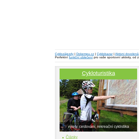
Cyklozájezdy
|
Dokempu.cz
|
Cyklobazar
|
Aktivni dovolená
Perfektní
funkční oblečení
pro vaše sportovní aktivity, od 
Cykloturistika
výlety, cestování, rekreační cyklistika
Články