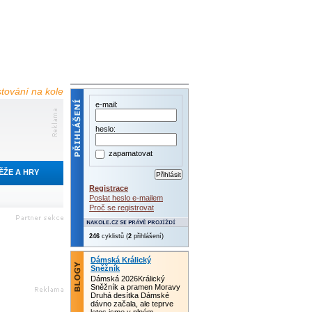
stování na kole
e-mail:
heslo:
zapamatovat
ĚŽE A HRY
Registrace
Poslat heslo e-mailem
Proč se registrovat
246
cyklistů (
2
přihlášení)
Dámská Králický
Sněžník
Dámská 2026Králický
Sněžník a pramen Moravy
Druhá desítka Dámské
dávno začala, ale teprve