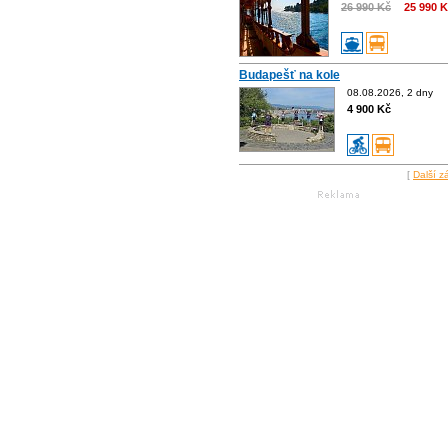
26 990 Kč
25 990 
Budapešť na kole
08.08.2026, 2 dny
4 900 Kč
[
Další z