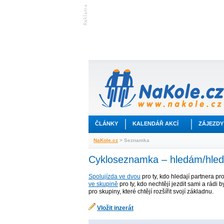
ČLÁNKY
KALENDÁŘ AKCÍ
ZÁJEZDY
NaKole.cz
> Seznamka
Cykloseznamka – hledám/hle
Spolujízda ve dvou
pro ty, kdo hledají partnera pr
ve skupině
pro ty, kdo nechtějí jezdit sami a rádi b
pro skupiny, které chtějí rozšířit svojí základnu.
Vložit inzerát