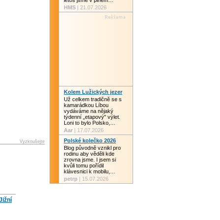
letos jsme v plném…
HMS
| 21.07.2026
Kolem Lužických jezer
Už celkem tradičně se s
kamarádkou Líbou
vydáváme na nějaký
týdenní „etapový" výlet.
Loni to bylo Polsko,…
Aar
| 17.07.2026
Polské kolečko 2026
Vyzkoušejte
Blog původně vznikl pro
rodinu aby věděli kde
zrovna jsme. I jsem si
kvůli tomu pořídil
klávesnici k mobilu,…
petrp
| 15.07.2026
Jižní