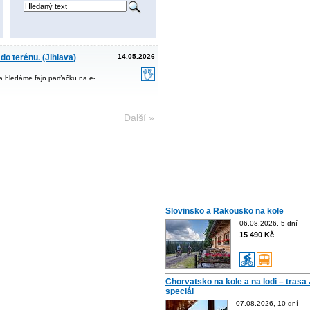
do terénu. (Jihlava)
14.05.2026
a hledáme fajn parťačku na e-
Další »
Slovinsko a Rakousko na kole
06.08.2026, 5 dní
15 490 Kč
Chorvatsko na kole a na lodi – trasa 
speciál
07.08.2026, 10 dní