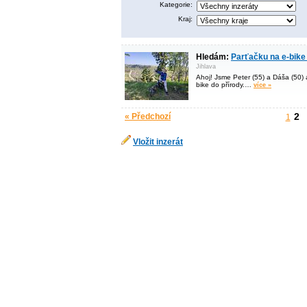
Kategorie:
Kraj:
Hledám:
Parťačku na e-bike 
Jihlava
Ahoj! Jsme Peter (55) a Dáša (50) 
bike do přírody.…
více »
2
« Předchozí
1
Vložit inzerát