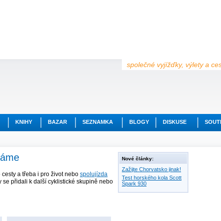
společné vyjížďky, výlety a ce
KNIHY
BAZAR
SEZNAMKA
BLOGY
DISKUSE
SOUT
dáme
Nové články:
Zažijte Chorvatsko jinak!
o cesty a třeba i pro život nebo
spolujízda
Test horského kola Scott
y se přidali k další cyklistické skupině nebo
Spark 930