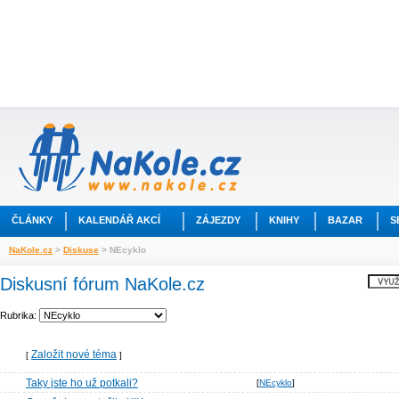
ČLÁNKY
KALENDÁŘ AKCÍ
ZÁJEZDY
KNIHY
BAZAR
S
NaKole.cz
>
Diskuse
> NEcyklo
Diskusní fórum NaKole.cz
Rubrika:
Založit nové téma
[
]
Taky jste ho už potkali?
[
NEcyklo
]