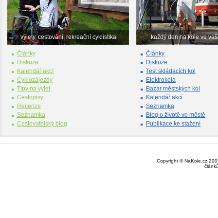
výlety, cestování, rekreační cyklistika
každý den na kole ve va
Články
Články
Diskuze
Diskuze
Kalendář akcí
Test skládacích kol
Cyklozájezdy
Elektrokola
Tipy na výlet
Bazar městských kol
Cestopisy
Kalendář akcí
Recenze
Seznamka
Seznamka
Blog o životě ve městě
Cestovatelský blog
Publikace ke stažení
Copyright © NaKole.cz 2003
článk