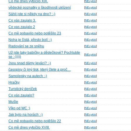
Co mě dnes vytočilo XIX.
[
NEcyklo
]
vědecké poznatky o škodlivosti uklízení
[
NEcyklo
]
Sáhli jste si někdy na dno? :-)
[
NEcyklo
]
Co vás zaujalo 3.
[
NEcyklo
]
Co vas zaujalo 2
[
NEcyklo
]
Co mě pobavilo nebo potěšilo 23
[
NEcyklo
]
Noha je čistá, přesto bolí :-)
[
NEcyklo
]
Radování se ze sněhu
[
NEcyklo
]
Už jste taky babičky a dědečkové? Pochlubte
[
NEcyklo
]
se :-)))))
Jsou snad dámy leváci? :-)
[
NEcyklo
]
časopisy či jiný tisk, který čtete a proč....
[
NEcyklo
]
Samolepky na autech :-)
[
NEcyklo
]
Hračky
[
NEcyklo
]
Turistický deníček
[
NEcyklo
]
Co vás zaujalo?
[
NEcyklo
]
Mušle
[
NEcyklo
]
Víko od WC ;)
[
NEcyklo
]
Jak bylo na horách :-)
[
NEcyklo
]
Co mě pobavilo nebo potěšilo 22
[
NEcyklo
]
Co mě dnes vytočilo XVIII.
[
NEcyklo
]