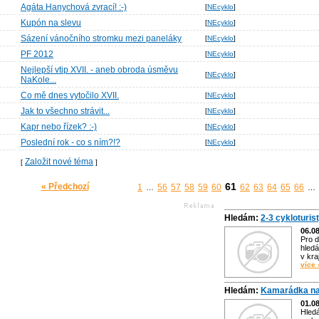
Agáta Hanychová zvrací! :-)
[
NEcyklo
]
Kupón na slevu
[
NEcyklo
]
Sázení vánočního stromku mezi paneláky
[
NEcyklo
]
PF 2012
[
NEcyklo
]
Nejlepší vtip XVII. - aneb obroda úsměvu
[
NEcyklo
]
NaKole...
Co mě dnes vytočilo XVII.
[
NEcyklo
]
Jak to všechno strávit...
[
NEcyklo
]
Kapr nebo řízek? :-)
[
NEcyklo
]
Poslední rok - co s ním?!?
[
NEcyklo
]
Založit nové téma
[
]
61
« Předchozí
1
56
57
58
59
60
62
63
64
65
66
…
…
Hledám:
2-3 cykloturis
06.0
Pro d
hledá
v kra
více 
Hledám:
Kamarádka na
01.0
Hled