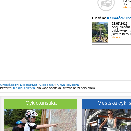
na ko
Jsem 
více 
Hledám:
Kamarádku na
31.07.2026
Ahoj, hledám
cyklovýlety n
jsem z Bero
více »
Cyklozájezdy
|
Dokempu.cz
|
Cyklobazar
|
Aktivni dovolená
Perfektní
funkční oblečení
pro vaše sportovní aktivity, od značky Moira.
Cykloturistika
Městská cyklis