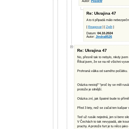
Autor:
PepikW
Re: Ukrajina 47
A to ti připadá málo nebezpeč
[
Reagovat
] [
Zpět
]
Datum:
04.10.2024
Autor:
Jindra8526
Re: Ukrajina 47
No, přesně tak to nebylo, nikdy jsem
Říkal jsem, že se na ně všichni vyse
Prohraná válka od samého počátku.
Otázka nestojí" "proč by se měl rus
protože je silnější.
Otázka zní, jak špatné bude to příměř
Před 3 lety, než se začal ten kašpar
Teď už rusák nejedná, jen si bere sil
V Čechách to tak nevypadá, ale kous
prachy. A protože furt je tu něco jako