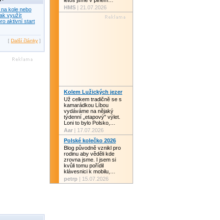
letos jsme v plném…
HMS
| 21.07.2026
 na kole nebo
ak využít
ro aktivní start
[
Další články
]
Kolem Lužických jezer
Už celkem tradičně se s
kamarádkou Líbou
vydáváme na nějaký
týdenní „etapový" výlet.
Loni to bylo Polsko,…
Aar
| 17.07.2026
Polské kolečko 2026
Blog původně vznikl pro
rodinu aby věděli kde
zrovna jsme. I jsem si
kvůli tomu pořídil
klávesnici k mobilu,…
petrp
| 15.07.2026