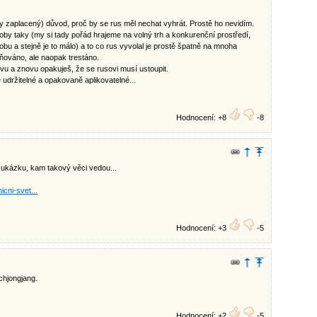
y zaplacený) důvod, proč by se rus měl nechat vyhrát. Prostě ho nevidím.
oby taky (my si tady pořád hrajeme na volný trh a konkurenční prostředí,
bu a stejně je to málo) a to co rus vyvolal je prostě špatně na mnoha
ňováno, ale naopak trestáno.
ovu a znovu opakuješ, že se rusovi musí ustoupit.
udržitelné a opakovaně aplikovatelné...
Hodnocení: +8
-8
 ukázku, kam takový věci vedou...
cni-svet...
Hodnocení: +3
-5
chjongjang.
Hodnocení: +2
-5