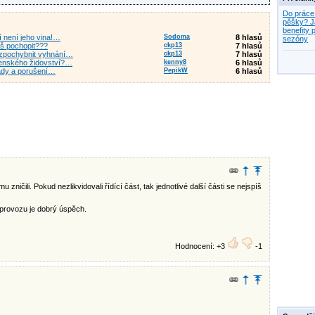
Do práce
pěšky? J
benefity p
ní není jeho vina!…
Sodoma
8 hlasů
sezóny
žeš pochopit???
ckp13
7 hlasů
 zpochybnit vyhnání…
ckp13
7 hlasů
elenského židovství?…
kenny8
6 hlasů
zrady a porušení…
PepikW
6 hlasů
zničili. Pokud nezlikvidovali řídící část, tak jednotlivé další části se nejspíš
 provozu je dobrý úspěch.
Hodnocení: +3
-1