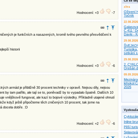
Co se děj
zítra
Oživení H
Hodnocení: +3
-7
Točník
22.08.2026
Galasova
Č.411 ' D
Davle - 
nezničených je funkčních a nasazených, kromě tvého pevného přesvědčení k
29.08.2026
ŠVEJKO
epší historii
Turistika,
setkání 
29.08.2026
2. CYKL
Hodnocení: +3
-6
Orešán d
09.09.2026
Mezináro
lehokol Č
2026
kých armád je přibližně 30 procent techniky v opravě. Nejsou díly, nejsou
cent by tam patřilo, ale tají se to, poněvadž by to vypadalo špatně. Dalších 10
je vnějškově fungovat, ale kazí to bojové výsledky. Příkladně utajené ohnutí
kže když ještě připočteme těch zničených 10 procent, tak jsme na
á docela dobře. :D
Vyzkouše
Cyklozáj
Inline bru
Hodnocení: +2
-6
Pěší turis
Splavová
Lyžování