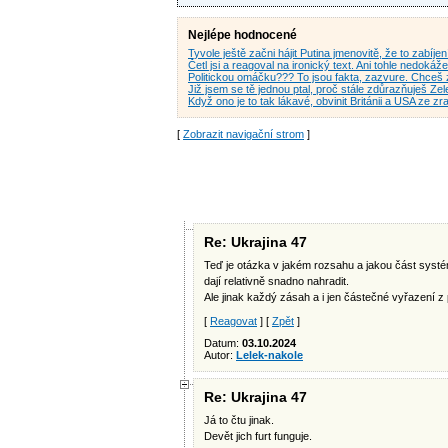
Nejlépe hodnocené
Tyvole ještě začni hájit Putina jmenovitě, že to zabíje
Četl jsi a reagoval na ironický text. Ani tohle nedoká
Politickou omáčku??? To jsou fakta, zazvure. Chceš
Již jsem se tě jednou ptal, proč stále zdůrazňuješ Z
Když ono je to tak lákavé, obvinit Británii a USA ze 
[
Zobrazit navigační strom
]
Re: Ukrajina 47
Teď je otázka v jakém rozsahu a jakou část systému 
dají relativně snadno nahradit.
Ale jinak každý zásah a i jen částečné vyřazení z
[
Reagovat
] [
Zpět
]
Datum:
03.10.2024
Autor:
Lelek-nakole
Re: Ukrajina 47
Já to čtu jinak.
Devět jich furt funguje.