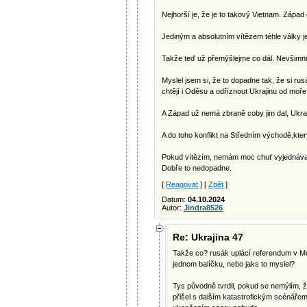
Nejhorší je, že je to takový Vietnam. Západ
Jediným a absolutním vítězem téhle války j
Takže teď už přemýšlejme co dál. Nevšimnu
Myslel jsem si, že to dopadne tak, že si ru
chtějí i Oděsu a odříznout Ukrajinu od moře a
A Západ už nemá zbraně coby jim dal, Ukra
A do toho konflikt na Středním východě,kte
Pokud vítězím, nemám moc chuť vyjednávat r
Dobře to nedopadne.
[
Reagovat
] [
Zpět
]
Datum:
04.10.2024
Autor:
Jindra8526
Re: Ukrajina 47
Takže co? rusák uplácí referendum v Mo
jednom balíčku, nebo jaks to myslel?
Tys původně tvrdil, pokud se nemýlím, ž
přišel s dalším katastrofickým scénáře