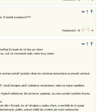
né, či hodně srandovní???
Hodnocení: +5
-4
 neříkal že bude do 14 dny po všem.
rou, což se víceméně stalo, nebo brzy stane.
ák nechat vyhrát" protože nikdo ho vyhrávat nenechává on prostě vyhrává
í. Jestli Ukrajina udrží zdánlivou nezávislost, nebo se stane satelitem.
 v Kyjevě nafukovat, šlo asi lecos vyjednat, za cenu uznání ruskèho Krymu.
ou.
ek dál v Evropě, ke už Ukrajina u zadku všem, a nechtějí do ní sypat
 demokracie, politici, pokud chtějí být zvoleni, jim musí naslouchat.