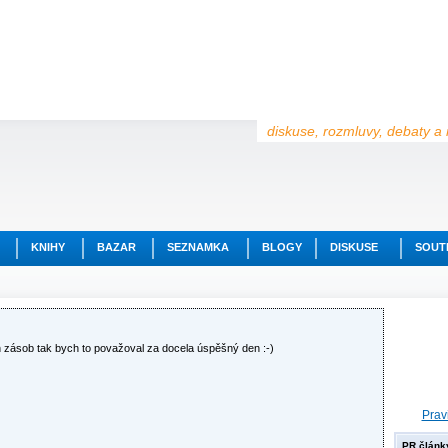
diskuse, rozmluvy, debaty a 
KNIHY
BAZAR
SEZNAMKA
BLOGY
DISKUSE
SOUT
ch zásob tak bych to považoval za docela úspěšný den :-)
Prav
PR článk