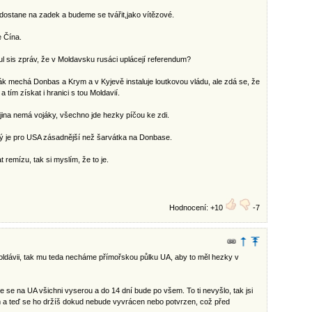
 dostane na zadek a budeme se tvářit,jako vítězové.
e Čína.
l sis zpráv, že v Moldavsku rusáci uplácejí referendum?
sák mechá Donbas a Krym a v Kyjevě instaluje loutkovou vládu, ale zdá se, že
 tím získat i hranici s tou Moldavií.
jina nemá vojáky, všechno jde hezky píčou ke zdi.
rý je pro USA zásadnější než šarvátka na Donbase.
emízu, tak si myslím, že to je.
Hodnocení: +10
-7
ldávii, tak mu teda necháme přímořskou půlku UA, aby to měl hezky v
e se na UA všichni vyserou a do 14 dní bude po všem. To ti nevyšlo, tak jsi
m a teď se ho držíš dokud nebude vyvrácen nebo potvrzen, což před