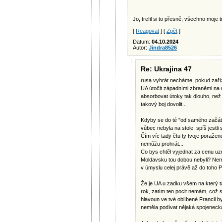
Jo, trefil si to přesně, všechno moje tr
[
Reagovat
] [
Zpět
]
Datum:
04.10.2024
Autor:
Jindra8526
Re: Ukrajina 47
rusa vyhrát necháme, pokud zaří
UA útočit západními zbraněmi na r
absorbovat útoky tak dlouho, než
takový boj dovolit...
Kdyby se do té "od samého začátk
vůbec nebyla na stole, spíš jestl
Čím víc tady čtu ty tvoje poražene
nemůžu prohrát...
Co bys chtěl vyjednat za cenu u
Moldavsku tou dobou nebyli? Nemá
v úmyslu celej právě až do toho 
Že je UA u zadku všem na který ta
rok, zatím ten pocit nemám, což
hlavoun ve tvé oblíbené Francii by
neměla podívat nějaká spojenec