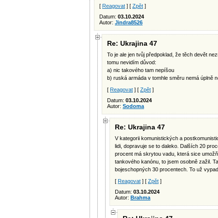
[
Reagovat
] [
Zpět
]
Datum:
03.10.2024
Autor:
Jindra8526
Re: Ukrajina 47
To je ale jen tvůj předpoklad, že těch devět 
tomu nevidím důvod:
a) nic takového tam nepíšou
b) ruská armáda v tomhle směru nemá úplně nejl
[
Reagovat
] [
Zpět
]
Datum:
03.10.2024
Autor:
Sodoma
Re: Ukrajina 47
V kategorii komunistických a postkomunistic
lidi, dopravuje se to daleko. Dalších 20 pro
procent má skrytou vadu, která sice umožňu
tankového kanónu, to jsem osobně zažil. Ta
bojeschopných 30 procentech. To už vypad
[
Reagovat
] [
Zpět
]
Datum:
03.10.2024
Autor:
Brahma