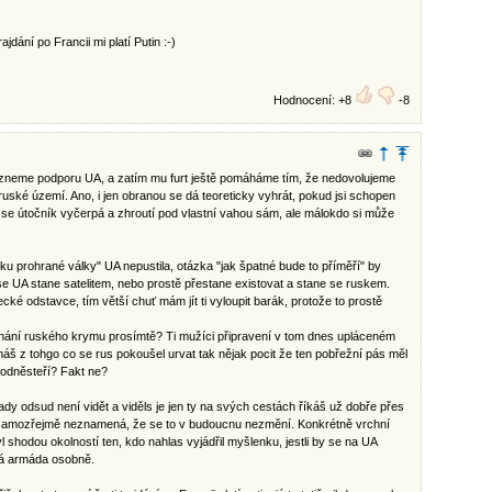
ajdání po Francii mi platí Putin :-)
Hodnocení: +8
-8
zneme podporu UA, a zatím mu furt ještě pomáháme tím, že nedovolujeme
uské území. Ano, i jen obranou se dá teoreticky vyhrát, pokud jsi schopen
 se útočník vyčerpá a zhroutí pod vlastní vahou sám, ale málokdo si může
u prohrané války" UA nepustila, otázka "jak špatné bude to příměří" by
i se UA stane satelitem, nebo prostě přestane existovat a stane se ruskem.
cké odstavce, tím větší chuť mám jít ti vyloupit barák, protože to prostě
znání ruského krymu prosímtě? Ti mužíci připravení v tom dnes upláceném
š z tohgo co se rus pokoušel urvat tak nějak pocit že ten pobřežní pás měl
Podněsteří? Fakt ne?
dy odsud není vidět a viděls je jen ty na svých cestách říkáš už dobře přes
 samozřejmě neznamená, že se to v budoucnu nezmění. Konkrétně vrchní
l shodou okolností ten, kdo nahlas vyjádřil myšlenku, jestli by se na UA
ká armáda osobně.