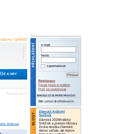
názory cyklistů
e-mail:
heslo:
zapamatovat
ĚŽE A HRY
Registrace
Poslat heslo e-mailem
Proč se registrovat
316
cyklistů (
6
přihlášených)
Dámská Králický
Sněžník
Dámská 2026Králický
Sněžník a pramen Moravy
idla diskuse
Druhá desítka Dámské
dávno začala, ale teprve
y: