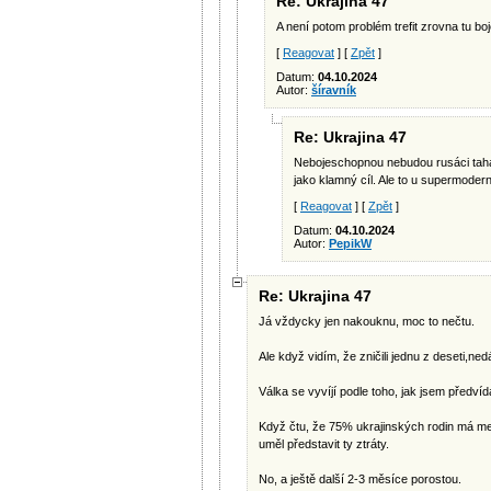
Re: Ukrajina 47
A není potom problém trefit zrovna tu b
[
Reagovat
] [
Zpět
]
Datum:
04.10.2024
Autor:
šíravník
Re: Ukrajina 47
Nebojeschopnou nebudou rusáci tahat 
jako klamný cíl. Ale to u supermodern
[
Reagovat
] [
Zpět
]
Datum:
04.10.2024
Autor:
PepikW
Re: Ukrajina 47
Já vždycky jen nakouknu, moc to nečtu.
Ale když vidím, že zničili jednu z deseti,ne
Válka se vyvíjí podle toho, jak jsem předvídal
Když čtu, že 75% ukrajinských rodin má me
uměl představit ty ztráty.
No, a ještě další 2-3 měsíce porostou.