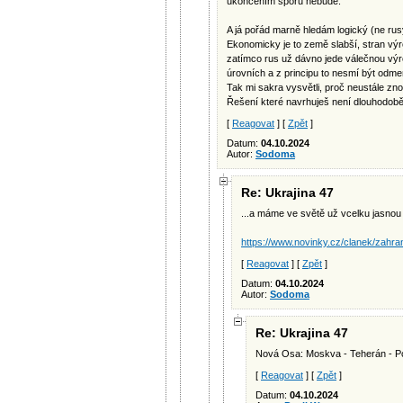
ukončením sporu nebude.
A já pořád marně hledám logický (ne rus
Ekonomicky je to země slabší, stran výr
zatímco rus už dávno jede válečnou výro
úrovních a z principu to nesmí být odme
Tak mi sakra vysvětli, proč neustále zn
Řešení které navrhuješ není dlouhodobě 
[
Reagovat
] [
Zpět
]
Datum:
04.10.2024
Autor:
Sodoma
Re: Ukrajina 47
...a máme ve světě už vcelku jasnou
https://www.novinky.cz/clanek/zahrani
[
Reagovat
] [
Zpět
]
Datum:
04.10.2024
Autor:
Sodoma
Re: Ukrajina 47
Nová Osa: Moskva - Teherán - P
[
Reagovat
] [
Zpět
]
Datum:
04.10.2024