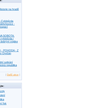
e:
istorie na hradě
 Cyklojízda
obřichovice -
Koupací
VA SOBOTA:
 cyklojízda i
s dobrým vojáke
O - POHODA - Z
o Orešán
dní setkání
eská republika
[
Další akce
]
jte:
ezdy
slení
tika
ní řek