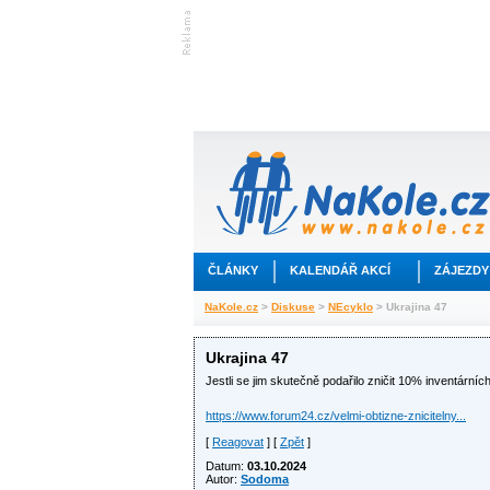
ČLÁNKY
KALENDÁŘ AKCÍ
ZÁJEZDY
NaKole.cz
>
Diskuse
>
NEcyklo
> Ukrajina 47
Ukrajina 47
Jestli se jim skutečně podařilo zničit 10% inventární
https://www.forum24.cz/velmi-obtizne-znicitelny...
[
Reagovat
] [
Zpět
]
Datum:
03.10.2024
Autor:
Sodoma