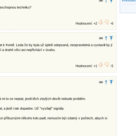
ojeschopnou techniku?
Hodnocení: +2
-6
k frontě. Leda že by byla už úplně odepsaná, neopravitelná a vystavili by jí
í a drahé věci asi nepřichází v úvahu.
Hodnocení: +1
-5
dá mi to se neptat, jestli těch zbylých devět nebude problém.
, a jistě i tak dopadne. Už "vysílají" signály.
zi příbuznými někoho kdo padl, nemusím být zdatný v počtech, abych si