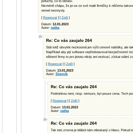
potuchy, co to obnáší.
Nicméně chápu, že jsi se ze své malé firmičky k něčemu takové
nemel nesmysly.
[
Reagovat
] [
Zpět
]
Datum:
12.01.2023
Autor:
radka
Re: Co vás zaujalo 264
Stát totiž obvykle nezkoumá jen výši cenové nabídky, ale t
Například aby její software nepředstavoval bezpečnostní rizi
některé firmy to pro jistotu nikdy ani nezkusí, získat státní 
[
Reagovat
] [
Zpět
]
Datum:
13.01.2023
Autor:
šíravník
Re: Co vás zaujalo 264
Podminkou neni, resp. nemuze, byt pouze cena. Tech po
[
Reagovat
] [
Zpět
]
Datum:
13.01.2023
Autor:
radka
Re: Co vás zaujalo 264
Tak toto zrovna je blábol nám otloukaný o hlavu. Pokud nej