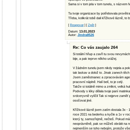
Sama si v tom jela v tom tunelu, s názvem 
Ta tvoje organizace by potřebovala provětra
Třeba, kolikrát tobě dali křížkové lázně, to b
[
Reagovat
] [
Zpět
]
Datum:
13.01.2023
Autor:
Jindra8526
Re: Co vás zaujalo 264
Si totální hňup a zavři tu svou nevymácha
bije, a pak teprve někho urážej.
V žádném tunelu jsem nikdy nejela a po
tak laskav a dolož to. Jinak zanech těch
Jsem zaměstnanec a zpracovávám agendy
pracovní náplně. Halí belí, to je celý.
Takže si totálně mimo a zmlkni, velká hu
Podvody s léky dělala tvoje paní matinka 
srdceryvně vylíčil Tak si nejprve zamě
osočovat jiné.
Křížkové lázně jsem zatím dostala 3x - 1
roce 2021 na bederku a kyčle a 1x v ro
který ty, samozřejmě, nečteš. Pokud máš
neoprávněně, pak se můžeš obrátit na rev
nejmenším se toho nebojím, protože vše