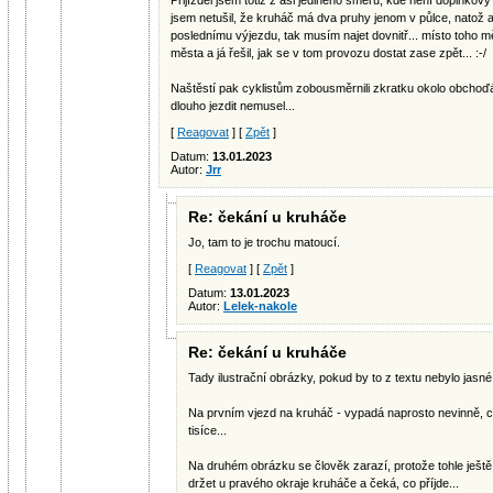
Přijížděl jsem totiž z asi jediného směru, kde není doplňkov
jsem netušil, že kruháč má dva pruhy jenom v půlce, natož a
poslednímu výjezdu, tak musím najet dovnitř... místo toho 
města a já řešil, jak se v tom provozu dostat zase zpět... :-/
Naštěstí pak cyklistům zobousměrnili zkratku okolo obchoď
dlouho jezdit nemusel...
[
Reagovat
] [
Zpět
]
Datum:
13.01.2023
Autor:
Jrr
Re: čekání u kruháče
Jo, tam to je trochu matoucí.
[
Reagovat
] [
Zpět
]
Datum:
13.01.2023
Autor:
Lelek-nakole
Re: čekání u kruháče
Tady ilustrační obrázky, pokud by to z textu nebylo jasné.
Na prvním vjezd na kruháč - vypadá naprosto nevinně, cyk
tisíce...
Na druhém obrázku se člověk zarazí, protože tohle ještě 
držet u pravého okraje kruháče a čeká, co příjde...