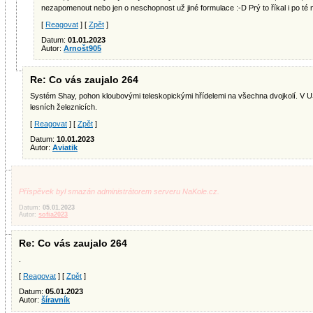
nezapomenout nebo jen o neschopnost už jiné formulace :-D Prý to říkal i po té m
[
Reagovat
] [
Zpět
]
Datum:
01.01.2023
Autor:
Arnošt905
Re: Co vás zaujalo 264
Systém Shay, pohon kloubovými teleskopickými hřídelemi na všechna dvojkolí. V U
lesních železnicích.
[
Reagovat
] [
Zpět
]
Datum:
10.01.2023
Autor:
Aviatik
Příspěvek byl smazán administrátorem serveru NaKole.cz.
Datum:
05.01.2023
Autor:
sofia2023
Re: Co vás zaujalo 264
.
[
Reagovat
] [
Zpět
]
Datum:
05.01.2023
Autor:
šíravník