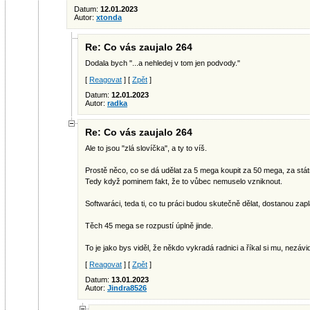
Datum:
12.01.2023
Autor:
xtonda
Re: Co vás zaujalo 264
Dodala bych "...a nehledej v tom jen podvody."
[
Reagovat
] [
Zpět
]
Datum:
12.01.2023
Autor:
radka
Re: Co vás zaujalo 264
Ale to jsou "zlá slovíčka", a ty to víš.
Prostě něco, co se dá udělat za 5 mega koupit za 50 mega, za státní
Tedy když pominem fakt, že to vůbec nemuselo vzniknout.
Softwaráci, teda ti, co tu práci budou skutečně dělat, dostanou za
Těch 45 mega se rozpustí úplně jinde.
To je jako bys viděl, že někdo vykradá radnici a říkal si mu, nezáviď,
[
Reagovat
] [
Zpět
]
Datum:
13.01.2023
Autor:
Jindra8526