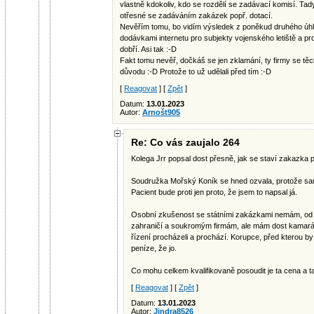
vlastně kdokoliv, kdo se rozdělí se zadávací komisí. Ta
otřesné se zadáváním zakázek popř. dotací.
Nevěřím tomu, bo vidím výsledek z poněkud druhého úhl
dodávkami internetu pro subjekty vojenského letiště a p
dobří. Asi tak :-D
Fakt tomu nevěř, dočkáš se jen zklamání, ty firmy se tě
důvodu :-D Protože to už udělali před tím :-D
[
Reagovat
] [
Zpět
]
Datum:
13.01.2023
Autor:
Arnošt905
Re: Co vás zaujalo 264
Kolega Jrr popsal dost přesně, jak se staví zakazka
Soudružka Mořský Koník se hned ozvala, protože san
Pacient bude proti jen proto, že jsem to napsal já.
Osobní zkušenost se státními zakázkami nemám, od 
zahraničí a soukromým firmám, ale mám dost kamarád
řízení procházeli a prochází. Korupce, před kterou by 
peníze, že jo.
Co mohu celkem kvalifikovaně posoudit je ta cena a t
[
Reagovat
] [
Zpět
]
Datum:
13.01.2023
Autor:
Jindra8526