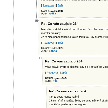
[
Reagovat
] [
Zpět
]
Datum:
10.01.2023
Autor:
radka
Re: Co vás zaujalo 264
Má celkem stabilní voličskou základnu. Bez ohledu na me
morální přešlapy.
Je to sice nepochopitelné, ale je tomu tak. My žijeme v jin
[
Reagovat
] [
Zpět
]
Datum:
10.01.2023
Autor:
Lanna
Re: Co vás zaujalo 264
Však právě. Proto je důležité, aby se ti ostatní na volb
[
Reagovat
] [
Zpět
]
Datum:
10.01.2023
Autor:
Ifča
Re: Co vás zaujalo 264
Tak to zcela jednoznačně.
Já jen mírním naděje, že by se snad některý skaln
morálními poklesky svého guru.