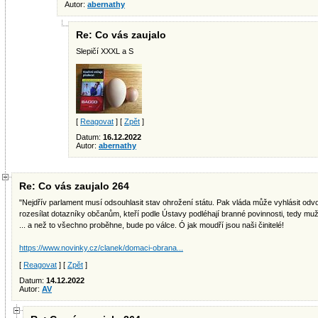
Autor:
abernathy
Re: Co vás zaujalo
Slepičí XXXL a S
[
Reagovat
] [
Zpět
]
Datum:
16.12.2022
Autor:
abernathy
Re: Co vás zaujalo 264
"Nejdřív parlament musí odsouhlasit stav ohrožení státu. Pak vláda může vyhlásit odvo
rozesílat dotazníky občanům, kteří podle Ústavy podléhají branné povinnosti, tedy m
... a než to všechno proběhne, bude po válce. Ó jak moudří jsou naši činitelé!
https://www.novinky.cz/clanek/domaci-obrana...
[
Reagovat
] [
Zpět
]
Datum:
14.12.2022
Autor:
AV