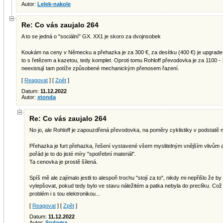
Autor:
Lelek-nakole
Re: Co vás zaujalo 264
A to se jedná o "sociální" GX. XX1 je skoro za dvojnsobek
Koukám na ceny v Německu a přehazka je za 300 €, za desítku (400 €) je upgrade k
to s řetězem a kazetou, tedy komplet. Oproti tomu Rohloff převodovka je za 1100 - 13
neexistují tam potíže způsobené mechanickým přenosem řazení.
[
Reagovat
] [
Zpět
]
Datum:
11.12.2022
Autor:
xtonda
Re: Co vás zaujalo 264
No jo, ale Rohloff je zapouzdřená převodovka, na poměry cyklistiky v podstatě 
Přehazka je furt přehazka, řešení vystavené všem myslitelným vnějším vlivům a
pořád je to do jisté míry "spotřební materiál".
Ta cenovka je prostě šílená.
Spíš mě ale zajímalo jestli to alespoň trochu "stojí za to", nikdy mi nepřišlo že 
vylepšovat, pokud tedy bylo ve stavu náležitém a patka nebyla do preclíku. Což 
problém i s tou elektronikou...
[
Reagovat
] [
Zpět
]
Datum:
11.12.2022
Autor:
Sodoma