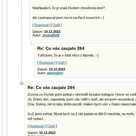
Nepřipadá ti, že je snad životem zkoušenej dost?
Ale zastropoval jsem mu to na třech kouscích.:-)
[
Reagovat
] [
Zpět
]
Datum:
10.12.2022
Autor:
Jindra8526
Re: Co vás zaujalo 264
Tušil jsem, že je v tobě něco z lidumila. :-)
[
Reagovat
] [
Zpět
]
Datum:
10.12.2022
Autor:
abernathy
Re: Co vás zaujalo 264
Zrovna ve čtvrtek jsem potkal v obchodě bývalou kolegyni. Hovor se vedl
Já: Dobrý den, naposledy jsem vás viděl v autě, ale ani jsem nezamával, 
Ona: Dobrej, mě to taky došlo pozdě, málem bych vás v čepici nepoznala
A už jsem zdrhal. Býval bych se jí rád poptal na děti či manžela, na moře,
mě nebaví...
[
Reagovat
] [
Zpět
]
Datum:
10.12.2022