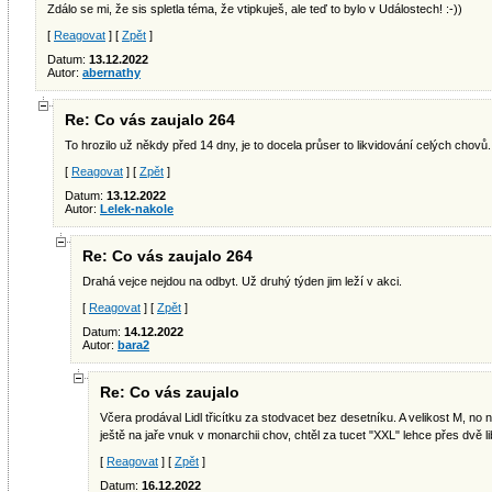
Zdálo se mi, že sis spletla téma, že vtipkuješ, ale teď to bylo v Událostech! :-))
[
Reagovat
] [
Zpět
]
Datum:
13.12.2022
Autor:
abernathy
Re: Co vás zaujalo 264
To hrozilo už někdy před 14 dny, je to docela průser to likvidování celých chovů.
[
Reagovat
] [
Zpět
]
Datum:
13.12.2022
Autor:
Lelek-nakole
Re: Co vás zaujalo 264
Drahá vejce nejdou na odbyt. Už druhý týden jim leží v akci.
[
Reagovat
] [
Zpět
]
Datum:
14.12.2022
Autor:
bara2
Re: Co vás zaujalo
Včera prodával Lidl třicítku za stodvacet bez desetníku. A velikost M, no 
ještě na jaře vnuk v monarchii chov, chtěl za tucet "XXL" lehce přes dvě li
[
Reagovat
] [
Zpět
]
Datum:
16.12.2022