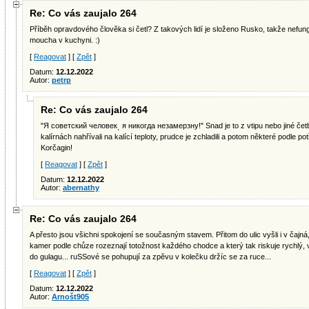
Re: Co vás zaujalo 264
Příběh opravdového člověka si četl? Z takových lidí je složeno Rusko, takže nefungu
moucha v kuchyni. :)
[
Reagovat
] [
Zpět
]
Datum:
12.12.2022
Autor:
petrp
Re: Co vás zaujalo 264
"Я советский человекͺ я никогда незамерзнуǃ" Snad je to z vtipu nebo jiné čet
kalírnách nahřívali na kalící teploty, prudce je zchladili a potom některé podle p
Korčagin!
[
Reagovat
] [
Zpět
]
Datum:
12.12.2022
Autor:
abernathy
Re: Co vás zaujalo 264
A přesto jsou všichni spokojení se současným stavem. Přitom do ulic vyšli i v čajn
kamer podle chůze rozeznají totožnost každého chodce a který tak riskuje rychlý, 
do gulagu... ruSSové se pohupují za zpěvu v kolečku držíc se za ruce...
[
Reagovat
] [
Zpět
]
Datum:
12.12.2022
Autor:
Arnošt905