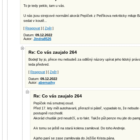
To je tedy peklo, tam u vás.
U nás jsou strejcové normální akorát Pepíček z Petříkova nekriticky miluje 
sedat v koutě...
[
Reagovat
] [
Zpět
]
Datum:
09.12.2022
Autor:
Jindra8526
Re: Co vás zaujalo 264
Bodejť by jo, přece mu nebudeš za odlišný názory upírat jeho lidský práv
teda předved.
[
Reagovat
] [
Zpět
]
Datum:
09.12.2022
Autor:
abernathy
Re: Co vás zaujalo 264
Pepíček má smutnej osud.
Před 17. lety měl autohavarii, přerazil si páteř, vypadalo to, že nebude 
postupně rozchodil.
Akorád chudák prd neudrží, a to fakt. Takže půl penze mu jde do pam
A k tomu se ještě na stará kolena zamiloval. Do toho Andreje.
A jeho paní se zase zamilovala do Ježíše Krista pána.