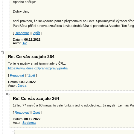
Apache sděluje:
Dobrý den,
není pravdou, že se Apache pouze přejmenoval na Levit. Spolumajitelé-výrobci před
Pan Bárta přišel s novou značkou Levit a druhá část si ponechala Apache. Ten fung
[
Reagovat
] [
Zpět
]
Datum:
06.12.2022
Autor:
AV
Re: Co vás zaujalo 264
Tohle je možný snad jenom tady v ČR...
https://www.idnes.cz/praha/zpravy/praha...
[
Reagovat
] [
Zpět
]
Datum:
08.12.2022
Autor:
Jarda
Re: Co vás zaujalo 264
17 let, 77 metrů a 68 mega, to celé funkční jedno odpoledne... Já myslim že máš Pr
[
Reagovat
] [
Zpět
]
Datum:
08.12.2022
Autor:
Sodoma