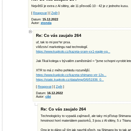
Největší je extra z Al slitiny, ale 11 převodů 10 - 42 je z jednoho kusu.
[
Reagovat
] [
Zpět
]
Datum:
15.12.2022
Autor:
xtonda
Re: Co vás zaujalo 264
uf, tak to mi pos*er prsa.
vítězství marketingu nad technologií.
https://www.kupkolo.cz/kazeta-sram-xx1-eagle-xg...
Jak říkal kolega v bývalém zaměstnání-> "jsme schopni vyrobit let
XTR to má z mého pohledu rozumější.
https://www.kupkolo.cz/kazeta-shimano-xtr-12s...
https://static.kupkolo.cz/data/tmp/0/6/51936_0...
[
Reagovat
] [
Zpět
]
Datum:
16.12.2022
Autor:
cibi
Re: Co vás zaujalo 264
Technologicky to vypadá zajímavě, ale taky mi přístup Shimana př
hmotnost honí materiálem pastorků, 3 jsou z Al slitiny, 5 z Titanu
Ono je to dáno už tím jak navrhli ořech, na Shimano by to tak a