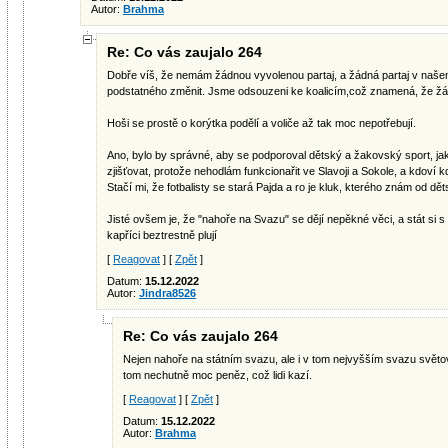
Autor:
Brahma
Re: Co vás zaujalo 264
Dobře víš, že nemám žádnou vyvolenou partaj, a žádná partaj v naš
podstatného změnit. Jsme odsouzeni ke koalicím,což znamená, že žádn
Hoši se prostě o korýtka podělí a voliče až tak moc nepotřebují.
Ano, bylo by správné, aby se podporoval dětský a žakovský sport, ja
zjišťovat, protože nehodlám funkcionařit ve Slavoji a Sokole, a kdoví k
Stačí mi, že fotbalisty se stará Pajda a ro je kluk, kterého znám od dě
Jisté ovšem je, že "nahoře na Svazu" se dějí nepěkné věci, a stát si 
kapříci beztrestně plují
[
Reagovat
] [
Zpět
]
Datum:
15.12.2022
Autor:
Jindra8526
Re: Co vás zaujalo 264
Nejen nahoře na státním svazu, ale i v tom nejvyšším svazu světo
tom nechutně moc peněz, což lidi kazí.
[
Reagovat
] [
Zpět
]
Datum:
15.12.2022
Autor:
Brahma