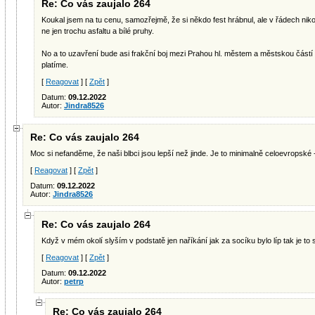
Re: Co vás zaujalo 264
Koukal jsem na tu cenu, samozřejmě, že si někdo fest hrábnul, ale v řádech niko
ne jen trochu asfaltu a bílé pruhy.
No a to uzavření bude asi frakční boj mezi Prahou hl. městem a městskou částí Pr
platíme.
[
Reagovat
] [
Zpět
]
Datum:
09.12.2022
Autor:
Jindra8526
Re: Co vás zaujalo 264
Moc si nefanděme, že naši blbci jsou lepší než jinde. Je to minimalně celoevropské 
[
Reagovat
] [
Zpět
]
Datum:
09.12.2022
Autor:
Jindra8526
Re: Co vás zaujalo 264
Když v mém okolí slyším v podstatě jen naříkání jak za socíku bylo líp tak je to 
[
Reagovat
] [
Zpět
]
Datum:
09.12.2022
Autor:
petrp
Re: Co vás zaujalo 264