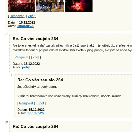
[
Reagovat
] [
Zpět
]
Datum:
15.12.2022
Autor:
Jindra8526
Re: Co vás zaujalo 264
Ale to je snesitelná daň za tak ušlechtilý a čistý sport jakým je fotbal. Už si pře
rozmlátili fanoušci při posledním mistrovství světa v ping-pongu, ale jistě to něco byl
[
Reagovat
] [
Zpět
]
Datum:
15.12.2022
Autor:
petrp
Re: Co vás zaujalo 264
Jo, ušlechtilý a rovný sport.
V místní bramborové lize upláceli aby sudí "pískal rovinu", docela sranda
[
Reagovat
] [
Zpět
]
Datum:
15.12.2022
Autor:
Jindra8526
Re: Co vás zaujalo 264