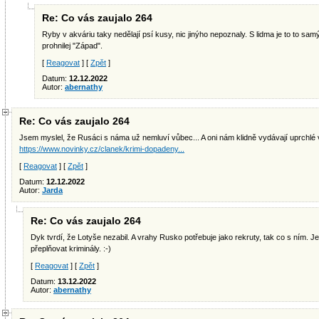
Re: Co vás zaujalo 264
Ryby v akváriu taky nedělají psí kusy, nic jinýho nepoznaly. S lidma je to to sam
prohnilej "Západ".
[
Reagovat
] [
Zpět
]
Datum:
12.12.2022
Autor:
abernathy
Re: Co vás zaujalo 264
Jsem myslel, že Rusáci s náma už nemluví vůbec... A oni nám klidně vydávají uprchlé 
https://www.novinky.cz/clanek/krimi-dopadeny...
[
Reagovat
] [
Zpět
]
Datum:
12.12.2022
Autor:
Jarda
Re: Co vás zaujalo 264
Dyk tvrdí, že Lotyše nezabil. A vrahy Rusko potřebuje jako rekruty, tak co s ním. 
přeplňovat kriminály. :-)
[
Reagovat
] [
Zpět
]
Datum:
13.12.2022
Autor:
abernathy