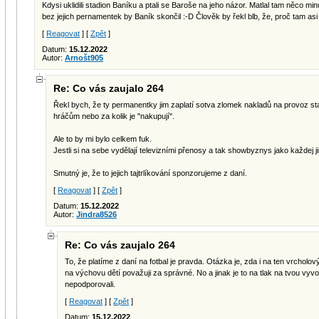
Kdysi uklidili stadion Baníku a ptali se Baroše na jeho názor. Matlal tam něco minu
bez jejich pernamentek by Baník skončil :-D Člověk by řekl blb, že, proč tam asi
[
Reagovat
] [
Zpět
]
Datum:
15.12.2022
Autor:
Arnošt905
Re: Co vás zaujalo 264
Řekl bych, že ty permanentky jim zaplatí sotva zlomek nakladů na provoz st
hráčům nebo za kolik je "nakupují".
Ale to by mi bylo celkem fuk.
Jestli si na sebe vydělají televizními přenosy a tak showbyznys jako každej ji
Smutný je, že to jejich tajtrlíkování sponzorujeme z daní.
[
Reagovat
] [
Zpět
]
Datum:
15.12.2022
Autor:
Jindra8526
Re: Co vás zaujalo 264
To, že platíme z daní na fotbal je pravda. Otázka je, zda i na ten vrcholov
na výchovu dětí považuji za správné. No a jinak je to na tlak na tvou vyv
nepodporovali.
[
Reagovat
] [
Zpět
]
Datum:
15.12.2022