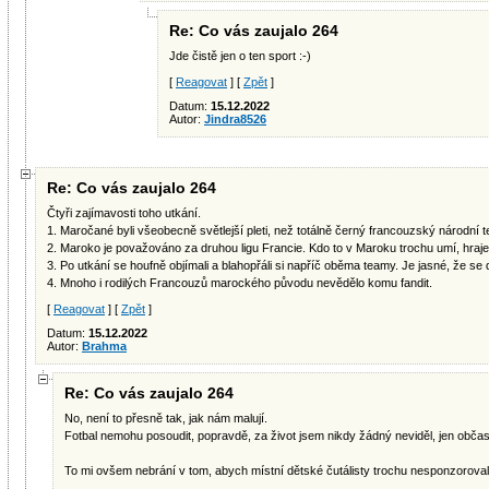
Re: Co vás zaujalo 264
Jde čistě jen o ten sport :-)
[
Reagovat
] [
Zpět
]
Datum:
15.12.2022
Autor:
Jindra8526
Re: Co vás zaujalo 264
Čtyři zajímavosti toho utkání.
1. Maročané byli všeobecně světlejší pleti, než totálně černý francouzský národní 
2. Maroko je považováno za druhou ligu Francie. Kdo to v Maroku trochu umí, hra
3. Po utkání se houfně objímali a blahopřáli si napříč oběma teamy. Je jasné, že se 
4. Mnoho i rodilých Francouzů marockého původu nevědělo komu fandit.
[
Reagovat
] [
Zpět
]
Datum:
15.12.2022
Autor:
Brahma
Re: Co vás zaujalo 264
No, není to přesně tak, jak nám malují.
Fotbal nemohu posoudit, popravdě, za život jsem nikdy žádný neviděl, jen občas 
To mi ovšem nebrání v tom, abych místní dětské čutálisty trochu nesponzoroval, 