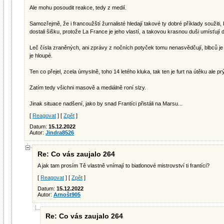
Ale mohu posoudit reakce, tedy z medií.
Samozřejmě, že i francoužští žurnalisté hledají takové ty dobré příklady soužiti
dostali šišku, protože La France je jeho vlastí, a takovou krasnou duši umísťují do
Leč čísla zraněných, ani zprávy z nočních potyček tomu nenasvědčují, blbců je
je hloupé.
Ten co přejel, zcela úmyslně, toho 14 letého kluka, tak ten je furt na útěku ale pr
Zatím tedy všichni masově a mediálně roní slzy.
Jinak situace nadšení, jako by snad Frantíci přistáli na Marsu...
[
Reagovat
] [
Zpět
]
Datum:
15.12.2022
Autor:
Jindra8526
Re: Co vás zaujalo 264
A jak tam prosím Tě vlastně vnímají to biatlonové mistrovství ti frantíci?
[
Reagovat
] [
Zpět
]
Datum:
15.12.2022
Autor:
Arnošt905
Re: Co vás zaujalo 264