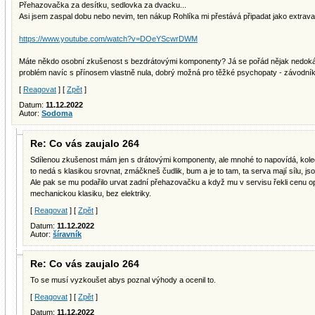
Přehazovačka za desítku, sedlovka za dvacku...
Asi jsem zaspal dobu nebo nevim, ten nákup Rohlíka mi přestává připadat jako extravag
https://www.youtube.com/watch?v=DOeYScwrDWM
Máte někdo osobní zkušenost s bezdrátovými komponenty? Já se pořád nějak nedokážu 
problém navíc s přínosem vlastně nula, dobrý možná pro těžké psychopaty - závodníky
[
Reagovat
] [
Zpět
]
Datum:
11.12.2022
Autor:
Sodoma
Re: Co vás zaujalo 264
Sdílenou zkušenost mám jen s drátovými komponenty, ale mnohé to napovídá, kolega
to nedá s klasikou srovnat, zmáčkneš čudlik, bum a je to tam, ta serva mají sílu, js
Ale pak se mu podařilo urvat zadní přehazovačku a když mu v servisu řekli cenu op
mechanickou klasiku, bez elektriky.
[
Reagovat
] [
Zpět
]
Datum:
11.12.2022
Autor:
šíravník
Re: Co vás zaujalo 264
To se musí vyzkoušet abys poznal výhody a ocenil to.
[
Reagovat
] [
Zpět
]
Datum:
11.12.2022