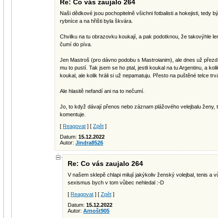
Re: Co vás zaujalo 264
Naši dědkové jsou pochopitelně všichni fotbalisti a hokejisti, tedy bý
rybníce a na hřišti byla škvára.
Chvilku na tu obrazovku koukají, a pak podotknou, že takovýhle lemr
čumí do píva.
Jen Mastroš (pro dávno podobu s Mastroianim), ale dnes už přezd
mu to pustí. Tak jsem se ho ptal, jestli koukal na tu Argentinu, a koli
koukal, ale kolik hráli si už nepamatuju. Přesto na puštěné telce trv
Ale hlasitě nefandí ani na to nečumí.
Jo, to když dávají přenos nebo záznam plážového velejbalu ženy, t
komentuje.
[
Reagovat
] [
Zpět
]
Datum:
15.12.2022
Autor:
Jindra8526
Re: Co vás zaujalo 264
V našem sklepě chlapi milují jakýkoliv ženský volejbal, tenis a 
sexismus bych v tom vůbec nehledal :-D
[
Reagovat
] [
Zpět
]
Datum:
15.12.2022
Autor:
Arnošt905