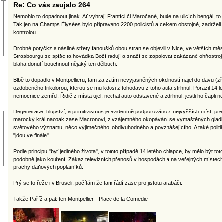
Re: Co vás zaujalo 264
Nemohlo to dopadnout jinak. Ať vyhrají Frantíci či Maročané, bude na ulicích bengál, to
Tak jen na Champs Élysées bylo připraveno 2200 policistů a celkem obstojně, zadrželi 1
kontrolou.
Drobné potyčkz a násilné střety fanoušků obou stran se objevili v Nice, ve větších m
Strasbourgu se spíše ta hovádka Boží radují a snaží se zapalovat zakázané ohňostroje,
blaha donutí bouchnout nějaký ten dělbuch.
Blbě to dopadlo v Montpellieru, tam za zatím nevyjasněných okolností najel do davu (zř
ozdobeného trikolorou, kterou se mu kdosi z tohodavu z toho auta strhnul. Porazil 14 
nemocnice zemřel. Řidič z místa ujel, nechal auto odstavené a zdrhnul, jestli ho čapli 
Degenerace, hlupství, a primitivismus je evidentně podporováno z nejvyšších míst, pr
marocký král naopak zase Macronovi, z vzájemného okopávání se vymaštěných gladiato
světového významu, něco výjimečného, obdivuhodného a povznášejícího. A také politik
"jdou ve finále".
Podle principu "byť jediného života", v tomto případě 14 letého chlapce, by mělo být tot
podobně jako kouření. Zákaz televizních přenosů v hospodách a na veřejných místech, 
prachy daňových poplatníků.
Prý se to řeže i v Bruseli, počítám že tam řádí zase pro jistotu arabáči.
Takže Paříž a pak ten Montpellier - Place de la Comedie