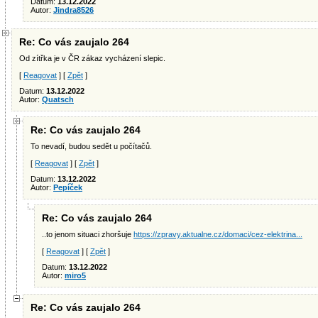
Datum:
13.12.2022
Autor:
Jindra8526
Re: Co vás zaujalo 264
Od zítřka je v ČR zákaz vycházení slepic.
[
Reagovat
] [
Zpět
]
Datum:
13.12.2022
Autor:
Quatsch
Re: Co vás zaujalo 264
To nevadí, budou sedět u počítačů.
[
Reagovat
] [
Zpět
]
Datum:
13.12.2022
Autor:
Pepíček
Re: Co vás zaujalo 264
..to jenom situaci zhoršuje
https://zpravy.aktualne.cz/domaci/cez-elektrina...
[
Reagovat
] [
Zpět
]
Datum:
13.12.2022
Autor:
miro5
Re: Co vás zaujalo 264