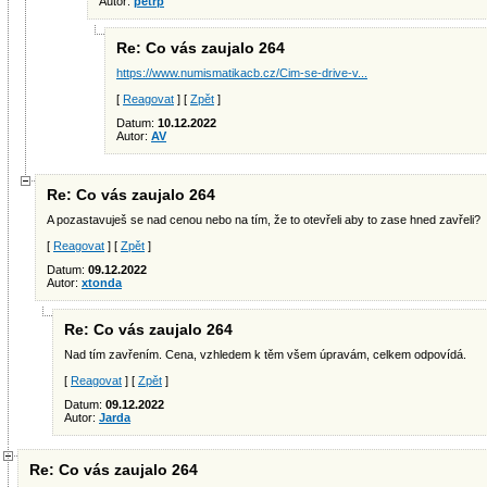
Autor:
petrp
Re: Co vás zaujalo 264
https://www.numismatikacb.cz/Cim-se-drive-v...
[
Reagovat
] [
Zpět
]
Datum:
10.12.2022
Autor:
AV
Re: Co vás zaujalo 264
A pozastavuješ se nad cenou nebo na tím, že to otevřeli aby to zase hned zavřeli?
[
Reagovat
] [
Zpět
]
Datum:
09.12.2022
Autor:
xtonda
Re: Co vás zaujalo 264
Nad tím zavřením. Cena, vzhledem k těm všem úpravám, celkem odpovídá.
[
Reagovat
] [
Zpět
]
Datum:
09.12.2022
Autor:
Jarda
Re: Co vás zaujalo 264