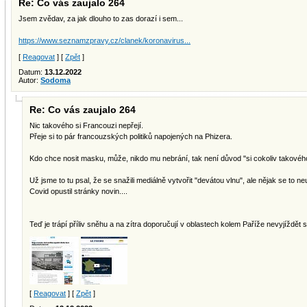
Re: Co vás zaujalo 264
Jsem zvědav, za jak dlouho to zas dorazí i sem...
https://www.seznamzpravy.cz/clanek/koronavirus...
[
Reagovat
] [
Zpět
]
Datum:
13.12.2022
Autor:
Sodoma
Re: Co vás zaujalo 264
Nic takového si Francouzi nepřejí.
Přeje si to pár francouzských politiků napojených na Phizera.
Kdo chce nosit masku, může, nikdo mu nebrání, tak není důvod "si cokoliv takového
Už jsme to tu psal, že se snažili mediálně vytvořit "devátou vlnu", ale nějak se to neu
Covid opustil stránky novin....
Teď je trápí příliv sněhu a na zítra doporučují v oblastech kolem Paříže nevyjíždět s
[
Reagovat
] [
Zpět
]