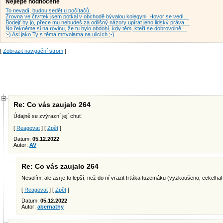
Nejlépe hodnocené
To nevadí, budou sedět u počítačů.
Zrovna ve čtvrtek jsem potkal v obchodě bývalou kolegyni. Hovor se vedl…
Bodejť by jo, přece mu nebudeš za odlišný názory upírat jeho lidský práva…
No řekněme si na rovinu, že tu bylo období, kdy těm, kteří se dobrovolně…
:-) Asi jako Ty s těma mrtvolama na ulicích ;-)
[
Zobrazit navigační strom
]
Re: Co vás zaujalo 264
Údajně se zvýrazní její chuť.
[
Reagovat
] [
Zpět
]
Datum:
05.12.2022
Autor:
AV
Re: Co vás zaujalo 264
Nesolím, ale asi je to lepší, než do ní vrazit frťáka tuzemáku (vyzkoušeno, eckelha
[
Reagovat
] [
Zpět
]
Datum:
05.12.2022
Autor:
abernathy