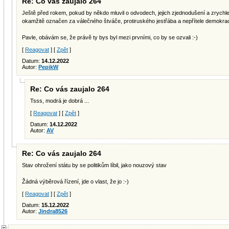
Re: Co vás zaujalo 264
Ještě před rokem, pokud by někdo mluvil o odvodech, jejich zjednodušení a zrychlen
okamžitě označen za válečného štváče, protiruského jestřába a nepřítele demokraci
Pavle, obávám se, že právě ty bys byl mezi prvními, co by se ozvali :-)
[
Reagovat
] [
Zpět
]
Datum:
14.12.2022
Autor:
PepikW
Re: Co vás zaujalo 264
Tsss, modrá je dobrá ...
[
Reagovat
] [
Zpět
]
Datum:
14.12.2022
Autor:
AV
Re: Co vás zaujalo 264
Stav ohrožení státu by se politikům líbil, jako nouzový stav
Žádná výběrová řízení, jde o vlast, že jo :-)
[
Reagovat
] [
Zpět
]
Datum:
15.12.2022
Autor:
Jindra8526