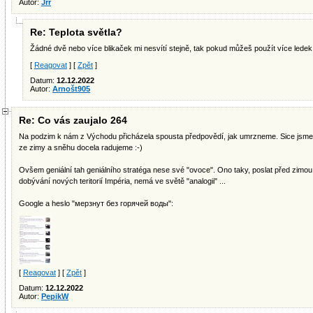
Autor:
Jrr
Re: Teplota světla?
Žádné dvě nebo více blikaček mi nesvítí stejně, tak pokud můžeš použít více ledek, 
[
Reagovat
] [
Zpět
]
Datum:
12.12.2022
Autor:
Arnošt905
Re: Co vás zaujalo 264
Na podzim k nám z Východu přicházela spousta předpovědí, jak umrzneme. Sice jsme je
ze zimy a sněhu docela radujeme :-)
Ovšem geniální tah geniálního stratéga nese své "ovoce". Ono taky, poslat před zimou
dobývání nových teritorií Impéria, nemá ve světě "analogii" ...
Google a heslo "мерзнут без горячей воды":
[
Reagovat
] [
Zpět
]
Datum:
12.12.2022
Autor:
PepikW