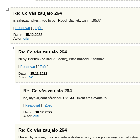
Re: Co vás zaujalo 264
jj, zakázat hokej... kdo to byl, Rudolf Bacílek, tuším 1958?
[
Reagovat
] [
Zpět
]
Datum:
15.12.2022
Autor:
cibi
Re: Co vás zaujalo 264
Nebyl Bacílek (co hrál v Kladně), čistě náhodou Standa?
[
Reagovat
] [
Zpět
]
Datum:
15.12.2022
Autor:
AV
Re: Co vás zaujalo 264
ne, myslel jsem předsedu UV KSS. (kom str slovenska)
[
Reagovat
] [
Zpět
]
Datum:
16.12.2022
Autor:
cibi
Re: Co vás zaujalo 264
Hokej zhyne sám, chlazení ledu je drahé a na rybníce primadony hrát nebudou :