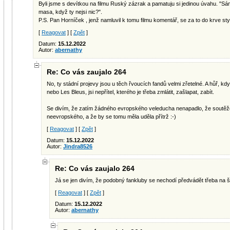
Byli jsme s devítkou na filmu Ruský zázrak a pamatuju si jedinou úvahu. "Sám
masa, když ty nejsi nic?".
P.S. Pan Horníček , jenž namluvil k tomu filmu komentář, se za to do krve sty
[
Reagovat
] [
Zpět
]
Datum:
15.12.2022
Autor:
abernathy
Re: Co vás zaujalo 264
No, ty stádní projevy jsou u těch řvoucích fandů velmi zřetelné. A hůř, kd
nebo Les Bleus, jsi nepřítel, kterého je třeba zmlátit, zašlapat, zabít.
Se divím, že zatím žádného evropského veleducha nenapadlo, že soutěž
neevropského, a že by se tomu měla uděla přítrž :-)
[
Reagovat
] [
Zpět
]
Datum:
15.12.2022
Autor:
Jindra8526
Re: Co vás zaujalo 264
Já se jen divím, že podobný fankluby se nechodí předvádět třeba na ša
[
Reagovat
] [
Zpět
]
Datum:
15.12.2022
Autor:
abernathy