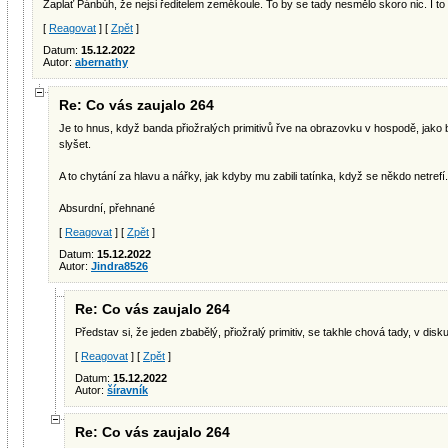
Zaplať Pánbůh, že nejsi ředitelem zeměkoule. To by se tady nesmělo skoro nic. I t
[
Reagovat
] [
Zpět
]
Datum:
15.12.2022
Autor:
abernathy
Re: Co vás zaujalo 264
Je to hnus, když banda přiožralých primitivů řve na obrazovku v hospodě, jako by
slyšet.
A to chytání za hlavu a nářky, jak kdyby mu zabili tatínka, když se někdo netrefí..
Absurdní, přehnané
[
Reagovat
] [
Zpět
]
Datum:
15.12.2022
Autor:
Jindra8526
Re: Co vás zaujalo 264
Představ si, že jeden zbabělý, přiožralý primitiv, se takhle chová tady, v disku
[
Reagovat
] [
Zpět
]
Datum:
15.12.2022
Autor:
šíravník
Re: Co vás zaujalo 264