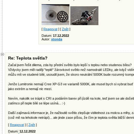
[
Reagovat
] [
Zpět
]
Datum:
17.12.2022
Autor:
xtonda
Re: Teplota světla?
Začal jsem řešit dilema, zda by přední světlo bylo lepší s teplou nebo studenou bílou?
Vždycky jsem měl raději "teplé" žárovkové světlo než namodralé LEDky, ale když vidím,
můžu mít ve studené bílé, usoudil jsem, že skoro neutrální 5000K bude rozumný kompr
Jenže Lumitronix nemají Cree XP-G3 ve variantě 5000K, ale musel bych si vybrat buď
jako extrém a nemají nic mezi.
Nevím, nakolik se trápit s CRI a podáním barev při jízdě na kole, teď jsem se ale dočetl
zatímco při teple bílé se lépe usíná... :-)
Další zajímavá informace je, že nažloutlé světlo zlepšuje viditelnost za mokra a mlhy,
(což mě na lehokole netrápí)... ale jinde zase píšou, že čím je teplota světla bližší de
[
Reagovat
] [
Zpět
]
Datum:
12.12.2022