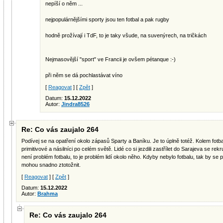
nepíší o něm ...
nejpopulárnějšími sporty jsou ten fotbal a pak rugby
hodně prožívají i TdF, to je taky všude, na suvenýrech, na tričkách
Nejmasovější "sport" ve Francii je ovšem pétanque :-)
při něm se dá pochlastávat víno
[
Reagovat
] [
Zpět
]
Datum:
15.12.2022
Autor:
Jindra8526
Re: Co vás zaujalo 264
Podívej se na opatření okolo zápasů Sparty a Baníku. Je to úplně totéž. Kolem fotba
primitivové a násilníci po celém světě. Lidé co si jezdili zastřílet do Sarajeva se re
není problém fotbalu, to je problém lidí okolo něho. Kdyby nebylo fotbalu, tak by se př
mohou snadno ztotožnit.
[
Reagovat
] [
Zpět
]
Datum:
15.12.2022
Autor:
Brahma
Re: Co vás zaujalo 264