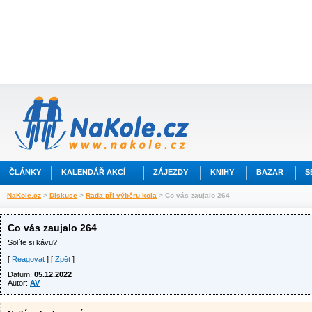
ČLÁNKY
KALENDÁŘ AKCÍ
ZÁJEZDY
KNIHY
BAZAR
S
NaKole.cz
>
Diskuse
>
Rada při výběru kola
> Co vás zaujalo 264
Co vás zaujalo 264
Solíte si kávu?
[
Reagovat
] [
Zpět
]
Datum:
05.12.2022
Autor:
AV