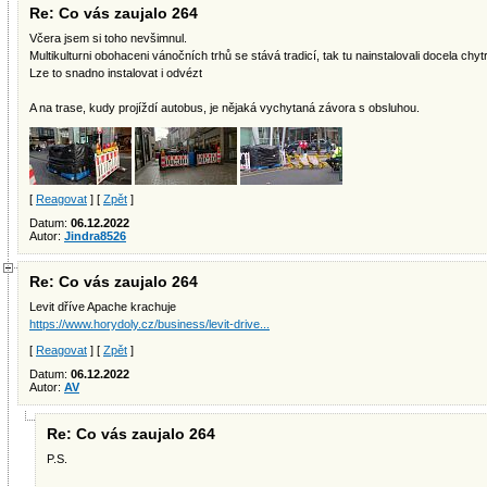
Re: Co vás zaujalo 264
Včera jsem si toho nevšimnul.
Multikulturni obohaceni vánočních trhů se stává tradicí, tak tu nainstalovali docela c
Lze to snadno instalovat i odvézt
A na trase, kudy projíždí autobus, je nějaká vychytaná závora s obsluhou.
[
Reagovat
] [
Zpět
]
Datum:
06.12.2022
Autor:
Jindra8526
Re: Co vás zaujalo 264
Levit dříve Apache krachuje
https://www.horydoly.cz/business/levit-drive...
[
Reagovat
] [
Zpět
]
Datum:
06.12.2022
Autor:
AV
Re: Co vás zaujalo 264
P.S.