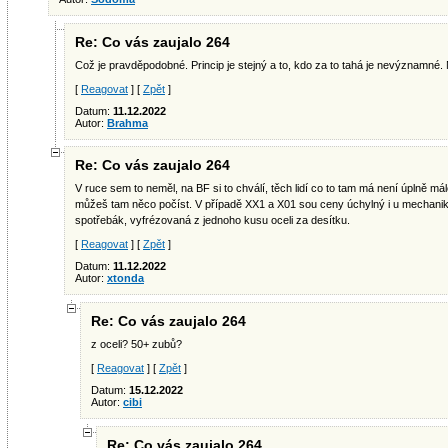
Re: Co vás zaujalo 264
Což je pravděpodobné. Princip je stejný a to, kdo za to tahá je nevýznamné.
[
Reagovat
] [
Zpět
]
Datum:
11.12.2022
Autor:
Brahma
Re: Co vás zaujalo 264
V ruce sem to neměl, na BF si to chválí, těch lidí co to tam má není úplně má
můžeš tam něco počíst. V případě XX1 a X01 sou ceny úchylný i u mechaniky
spotřebák, vyfrézovaná z jednoho kusu oceli za desítku.
[
Reagovat
] [
Zpět
]
Datum:
11.12.2022
Autor:
xtonda
Re: Co vás zaujalo 264
z oceli? 50+ zubů?
[
Reagovat
] [
Zpět
]
Datum:
15.12.2022
Autor:
cibi
Re: Co vás zaujalo 264