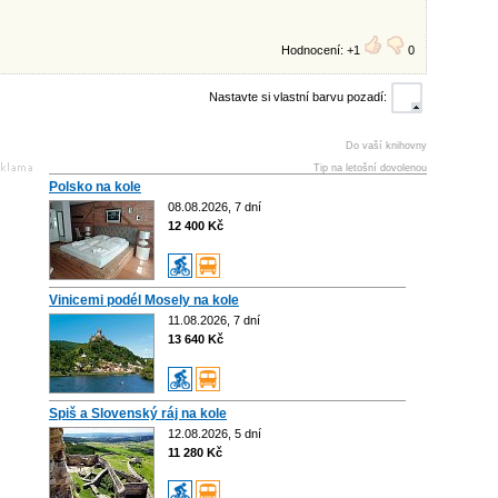
Hodnocení: +1
0
Nastavte si vlastní barvu pozadí:
Do vaší knihovny
Tip na letošní dovolenou
Polsko na kole
08.08.2026, 7 dní
12 400 Kč
Vinicemi podél Mosely na kole
11.08.2026, 7 dní
13 640 Kč
Spiš a Slovenský ráj na kole
12.08.2026, 5 dní
11 280 Kč