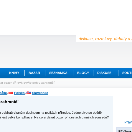
diskuse, rozmluvy, debaty a 
KNIHY
BAZAR
SEZNAMKA
BLOGY
DISKUSE
SOUT
t pozor při cyklovýletech v zahraničí
Itálie
,
Polsko
,
Slovensko
 zahraničí
h cyklistů vítaným dopingem na toulkách přírodou. Jedno pivo po obědě
inést velké komplikace. Na co si dávat pozor při cestách u našich sousedů?
Prav
PR článk