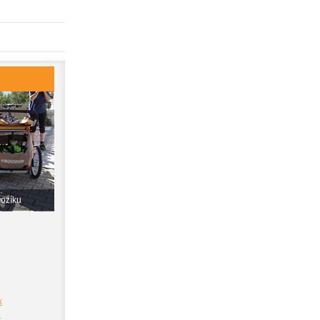
vozíku
k
i