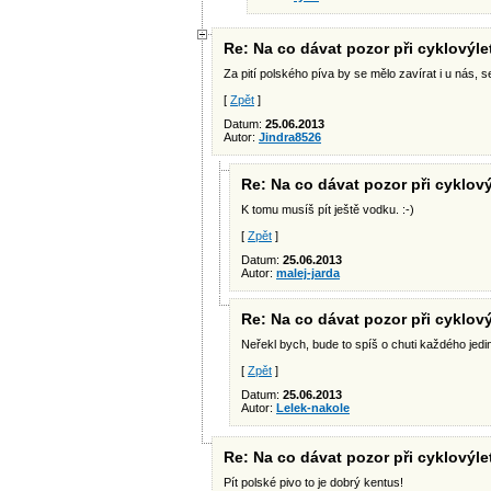
Re: Na co dávat pozor při cyklovýle
Za pití polského píva by se mělo zavírat i u nás, s
[
Zpět
]
Datum:
25.06.2013
Autor:
Jindra8526
Re: Na co dávat pozor při cyklový
K tomu musíš pít ještě vodku. :-)
[
Zpět
]
Datum:
25.06.2013
Autor:
malej-jarda
Re: Na co dávat pozor při cyklový
Neřekl bych, bude to spíš o chuti každého jedi
[
Zpět
]
Datum:
25.06.2013
Autor:
Lelek-nakole
Re: Na co dávat pozor při cyklovýle
Pít polské pivo to je dobrý kentus!