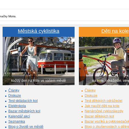
značky Moira.
Městská cyklistika
Děti na kole
každý den na kole ve vašem městě
na kole, odrážedle, ve 
Články
Články
Diskuze
Diskuze
Test skládacích kol
Test dětských odrážedel
Elektrokola
Jak naučit děti na kole
Bazar městských kol
Nenáročné cyklozájezdy
Kalendář akcí
Bazar dětských kol
Seznamka
Bazar vozíků a cyklosedače
Blog o životě ve městě
Blog o zkušenostech s dětm