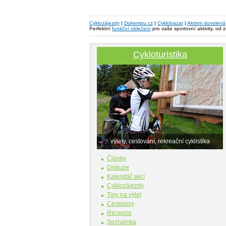
Cyklozájezdy
|
Dokempu.cz
|
Cyklobazar
|
Aktivni dovolená
Perfektní
funkční oblečení
pro vaše sportovní aktivity, od 
Cykloturistika
výlety, cestování, rekreační cyklistika
Články
Diskuze
Kalendář akcí
Cyklozájezdy
Tipy na výlet
Cestopisy
Recenze
Seznamka