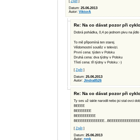
[
Zpět
]
Datum:
25.06.2013
Autor:
ViktorA
Re: Na co dávat pozor při cykl
Dobrá pohádka, 0,4 po jednom pivu na jídlo 
To mĕ připomíná ten starej.
Vĕdomostní soutĕz v televizi.
První cena: týden v Polsku
Druhá cena: dva týdny v Polsku
Třetí cena: tři týdny v Polsku :-)
[
Zpět
]
Datum:
25.06.2013
Autor:
Jindra8526
Re: Na co dávat pozor při cykl
Ty ses už takle narodil nebo jsi stal ovci d
BEEEE
BEEEEEEE
BEEEEEEEEE
BEEEEEEEEEEEEE...BEEEEEEEEEEEEE
[
Zpět
]
Datum:
25.06.2013
Autor:
rynk