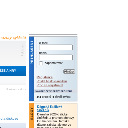
názory cyklistů
e-mail:
heslo:
zapamatovat
ĚŽE A HRY
Registrace
Poslat heslo e-mailem
Proč se registrovat
344
cyklistů (
5
přihlášených)
Dámská Králický
Sněžník
Dámská 2026Králický
Sněžník a pramen Moravy
idla diskuse
Druhá desítka Dámské
dávno začala, ale teprve
y: