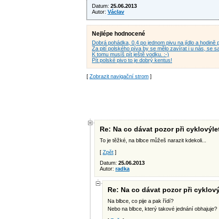
Datum:
25.06.2013
Autor:
Václav
Nejlépe hodnocené
Dobrá pohádka, 0,4 po jednom pivu na jídlo a hodinĕ
Za pití polského píva by se mělo zavírat i u nás, se 
K tomu musíš pít ještě vodku. :-)
Pít polské pivo to je dobrý kentus!
[
Zobrazit navigační strom
]
Re: Na co dávat pozor při cyklovýle
To je těžké, na blbce můžeš narazit kdekoli...
[
Zpět
]
Datum:
25.06.2013
Autor:
radka
Re: Na co dávat pozor při cyklový
Na blbce, co pije a pak řídí?
Nebo na blbce, který takové jednání obhajuje?