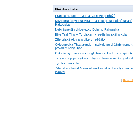
Přečtěte si také:
Francie na kole – Nice a Azurové pobřeží
Neziderská cyklostezka – na kole po slunečné straně
Rakouska
Nejkrásnější cyklostezky Dolního Rakouska
Bike Trail Tirol – Tyrolskem v sedle horského kola
Zillertalské Alpy pro bikery i pěšáky
Cyklostezka Thayarunde – na kole po drážních stez
povodím řeky Dyje
Cyklotrasy a moderní single traily v Tiroler Zugspitz A
Tipy na nejlepší cyklostezky v rakouském Burgenlan
Tyrolsko na kole
Zillertal a Zillertal Arena – horská cyklistika s lyžovač
ledovci
[
Další č