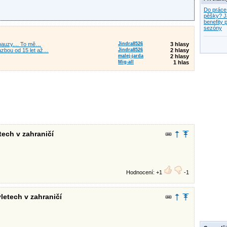
Do práce
pěšky? J
benefity p
sezóny
 pauzy.... To mĕ…
Jindra8526
3 hlasy
sazbou od 15 let až…
Jindra8526
2 hlasy
malej-jarda
2 hlasy
Mig-all
1 hlas
tech v zahraničí
Hodnocení: +1
-1
letech v zahraničí