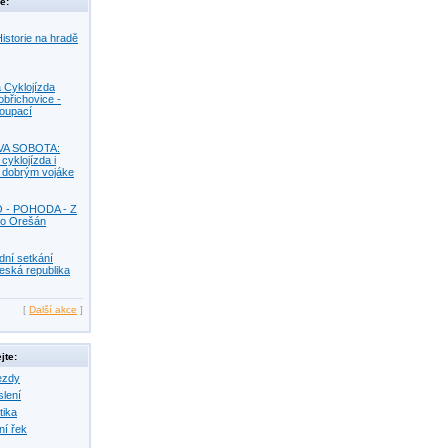
e:
istorie na hradě
 Cyklojízda
obřichovice -
Koupací
VA SOBOTA:
 cyklojízda i
s dobrým vojáke
O - POHODA - Z
o Orešán
dní setkání
eská republika
[
Další akce
]
jte:
ezdy
slení
tika
ní řek