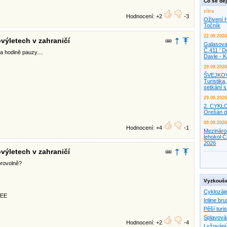
Co se děj
zítra
Hodnocení: +2
-3
Oživení H
Točník
22.08.2026
ovýletech v zahraničí
Galasova
Č.411 ' D
a hodinĕ pauzy....
Davle - 
29.08.2026
ŠVEJKO
Turistika,
setkání 
29.08.2026
2. CYKL
Orešán d
09.09.2026
Hodnocení: +4
-1
Mezináro
lehokol Č
2026
ovýletech v zahraničí
obrovolně?
Vyzkouše
Cyklozáj
EEE
Inline bru
Pěší turis
Splavová
Hodnocení: +2
-4
Lyžování