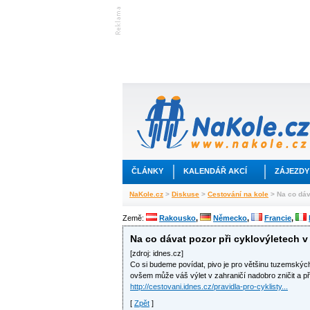
ČLÁNKY
KALENDÁŘ AKCÍ
ZÁJEZDY
NaKole.cz
>
Diskuse
>
Cestování na kole
> Na co dáva
Země:
Rakousko
,
Německo
,
Francie
,
Na co dávat pozor při cyklovýletech v
[zdroj: idnes.cz]
Co si budeme povídat, pivo je pro většinu tuzemskýc
ovšem může váš výlet v zahraničí nadobro zničit a př
http://cestovani.idnes.cz/pravidla-pro-cyklisty...
[
Zpět
]