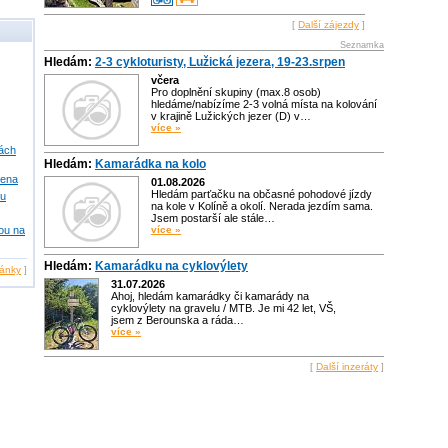
[
Další zájezdy
]
Seznamka
Hledám:
2-3 cykloturisty, Lužická jezera, 19-23.srpen
včera
Pro doplnění skupiny (max.8 osob)
hledáme/nabízíme 2-3 volná místa na kolování
v krajině Lužických jezer (D) v…
více »
kách
Hledám:
Kamarádka na kolo
rena
01.08.2026
Hledám parťačku na občasné pohodové jízdy
du
na kole v Kolíně a okolí. Nerada jezdím sama.
Jsem postarší ale stále…
kou na
více »
Hledám:
Kamarádku na cyklovýlety
lánky
]
31.07.2026
Ahoj, hledám kamarádky či kamarády na
cyklovýlety na gravelu / MTB. Je mi 42 let, VŠ,
jsem z Berounska a ráda…
více »
[
Další inzeráty
]