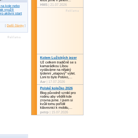
letos jsme v plném…
HMS
| 21.07.2026
 na kole nebo
ak využít
ro aktivní start
[
Další články
]
Kolem Lužických jezer
Už celkem tradičně se s
kamarádkou Líbou
vydáváme na nějaký
týdenní „etapový" výlet.
Loni to bylo Polsko,…
Aar
| 17.07.2026
Polské kolečko 2026
Blog původně vznikl pro
rodinu aby věděli kde
zrovna jsme. I jsem si
kvůli tomu pořídil
klávesnici k mobilu,…
petrp
| 15.07.2026