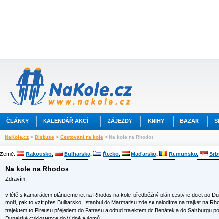
ČLÁNKY
KALENDÁŘ AKCÍ
ZÁJEZDY
KNIHY
BAZAR
S
NaKole.cz
>
Diskuse
>
Cestování na kole
> Na kole na Rhodos
Země:
Rakousko
,
Bulharsko
,
Řecko
,
Maďarsko
,
Rumunsko
,
Srb
Na kole na Rhodos
Zdravím,
v létě s kamarádem plánujeme jet na Rhodos na kole, předběžný plán cesty je dojet po 
moři, pak to vzít přes Bulharsko, Istanbul do Marmarisu zde se nalodíme na trajket na R
trajektem to Pireusu přejedem do Patrasu a odtud trajektem do Benátek a do Salzburgu p
Dunajské cyklostezce do Vídně a domů.