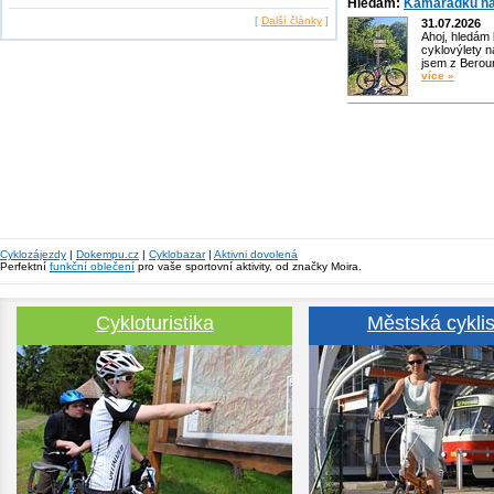
Hledám:
Kamarádku na
[
Další články
]
31.07.2026
Ahoj, hledám
cyklovýlety n
jsem z Bero
více »
Cyklozájezdy
|
Dokempu.cz
|
Cyklobazar
|
Aktivni dovolená
Perfektní
funkční oblečení
pro vaše sportovní aktivity, od značky Moira.
Cykloturistika
Městská cyklis