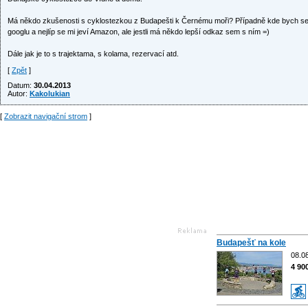
Má někdo zkušenosti s cyklostezkou z Budapešti k Černému moři? Případně kde bych se
googlu a nejlíp se mi jeví Amazon, ale jestli má někdo lepší odkaz sem s ním =)
Dále jak je to s trajektama, s kolama, rezervací atd.
[
Zpět
]
Datum:
30.04.2013
Autor:
Kakolukian
[
Zobrazit navigační strom
]
Budapešť na kole
08.0
4 90