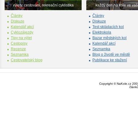
výlety, cestování, rekreační cyklistika
každý den na kole ve va
Články
Články
Diskuze
Diskuze
Kalendář akcí
Test skládacích kol
Cyklozájezdy
Elektrokola
Tipy na výlet
Bazar městských kol
Cestopisy
Kalendář akcí
Recenze
Seznamka
Seznamka
Blog o životě ve městě
Cestovatelský blog
Publikace ke stažení
Copyright © NaKole.cz 2003
článk