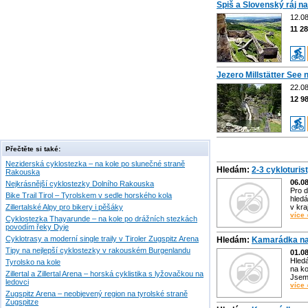
Spiš a Slovenský ráj na
12.08
11 2
Jezero Millstätter See 
22.08
12 9
Přečtěte si také:
Neziderská cyklostezka – na kole po slunečné straně
Hledám:
2-3 cykloturis
Rakouska
06.0
Nejkrásnější cyklostezky Dolního Rakouska
Pro d
Bike Trail Tirol – Tyrolskem v sedle horského kola
hledá
Zillertalské Alpy pro bikery i pěšáky
v kra
více 
Cyklostezka Thayarunde – na kole po drážních stezkách
povodím řeky Dyje
Cyklotrasy a moderní single traily v Tiroler Zugspitz Arena
Hledám:
Kamarádka na
Tipy na nejlepší cyklostezky v rakouském Burgenlandu
01.0
Hled
Tyrolsko na kole
na ko
Zillertal a Zillertal Arena – horská cyklistika s lyžovačkou na
Jsem 
ledovci
více 
Zugspitz Arena – neobjevený region na tyrolské straně
Zugspitze