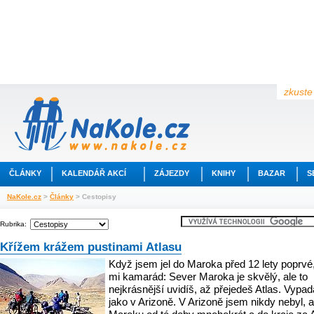
zkuste 
ČLÁNKY
KALENDÁŘ AKCÍ
ZÁJEZDY
KNIHY
BAZAR
S
NaKole.cz
>
Články
> Cestopisy
Rubrika:
Křížem krážem pustinami Atlasu
Když jsem jel do Maroka před 12 lety poprvé,
mi kamarád: Sever Maroka je skvělý, ale to
nejkrásnější uvidíš, až přejedeš Atlas. Vypad
jako v Arizoně. V Arizoně jsem nikdy nebyl, a