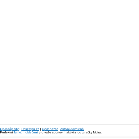
Cyklozájezdy
|
Dokempu.cz
|
Cyklobazar
|
Aktivni dovolená
Perfektní
funkční oblečení
pro vaše sportovní aktivity, od značky Moira.