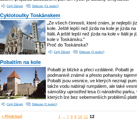
Celý článek
Diskuse (11 reakcí)
Cyklotoulky Toskánskem
„Ze všech činností, které znám, je nejlepší jí
kole. Ještě lepší než jízda na kole je jízda na
Itálii. A ještě lepší než jízda na kole v Itálii je 
kole v Toskánsku.“
Proč do Toskánska?
Celý článek
Diskuse (3 reakcí)
Pobaltím na kole
Pobaltí je blízké a přeci vzdálené. Pobaltí je
podmanivě známé a přesto pohansky tajemn
Pobaltí jsou vesnice, ve kterých neznají pum
takže vodu nabírají rumpálem, ale také vesn
sámošky uprostřed lesa či národního parku,
kterých lze bez sebemenších problémů platit
Celý článek
Diskuse (2 reakcí)
12
« Předchozí
1
7
8
9
10
11
…