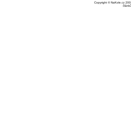
Copyright © NaKole.cz 2003
článk