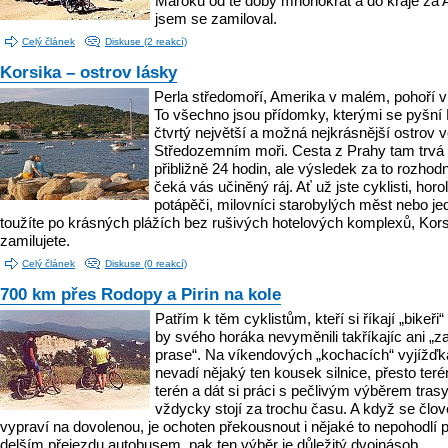
Maroku od té doby mnohokrát a do kraje za 
jsem se zamiloval.
Celý článek
Diskuse (2 reakcí)
Korsika – ostrov lásky
Perla středomoří, Amerika v malém, pohoří v
To všechno jsou přídomky, kterými se pyšní 
čtvrtý největší a možná nejkrásnější ostrov 
Středozemním moři. Cesta z Prahy tam trvá
přibližně 24 hodin, ale výsledek za to rozhodn
čeká vás učiněný ráj. Ať už jste cyklisti, horo
potápěči, milovníci starobylých měst nebo j
toužíte po krásných plážích bez rušivých hotelových komplexů, Kors
zamilujete.
Celý článek
Diskuse (0 reakcí)
700 km přes Rodopy a Pirin na kole
Patřím k těm cyklistům, kteří si říkají „bikeři“ 
by svého horáka nevyměnili takříkajíc ani „za
prase“. Na víkendových „kochacích“ vyjížď
nevadí nějaký ten kousek silnice, přesto teré
terén a dát si práci s pečlivým výběrem tras
vždycky stojí za trochu času. A když se člo
vypraví na dovolenou, je ochoten překousnout i nějaké to nepohodlí p
delším přejezdu autobusem, pak ten výběr je důležitý dvojnásob.