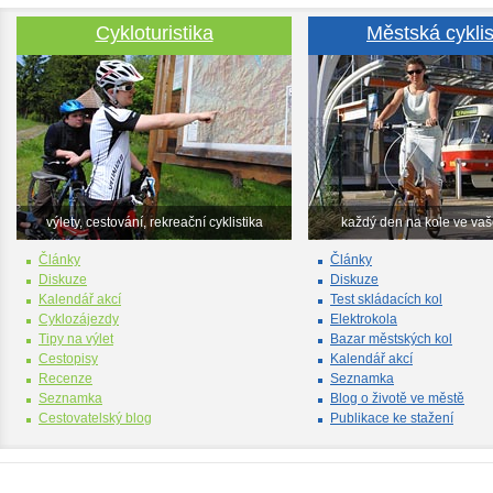
Cykloturistika
Městská cyklis
výlety, cestování, rekreační cyklistika
každý den na kole ve va
Články
Články
Diskuze
Diskuze
Kalendář akcí
Test skládacích kol
Cyklozájezdy
Elektrokola
Tipy na výlet
Bazar městských kol
Cestopisy
Kalendář akcí
Recenze
Seznamka
Seznamka
Blog o životě ve městě
Cestovatelský blog
Publikace ke stažení