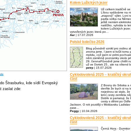
Kolem Lužických jezer
Už celkem tradičně s
Líbou vydáváme na ně
„etapový" výlet. Loni t
padla volba na Němec
ještě nemám elektrok
natěžko, vyhrála to let
kolem Lužických jezer.
vytvořených jezer, která po…
Aar
| 17.07.2026
Polské kolečko 2026
Blog původně vznikl pro rodinu a
zrovna jsme. I jsem si kvůli tomu p
mobilu, což jsem si velmi pochva
něm záměrně poznámky okolo jeh
29. červnaPůvodně jsme chtěli n
už ve čtvrtek 25., ale na víkend 
petrp
| 15.07.2026
zde
.
Cyklodovolená 2025 – kratičký okru
část
do Štrasburku, kde sídlí Evropský
Z Bosny do Srbska a 
t zaslat zde:
denNe že bych si na to
nejednou se stalo, že
letní cesty zemřela n
Dobře si pamatuji, že
cesty s dětmi po Odře-
Jackson. O rok později v Moldavsku Ladislav 
zase…
Peggy
| 10.04.2026
Cyklodovolená 2025 – kratičký okru
část
Černá Hora - Durmitor