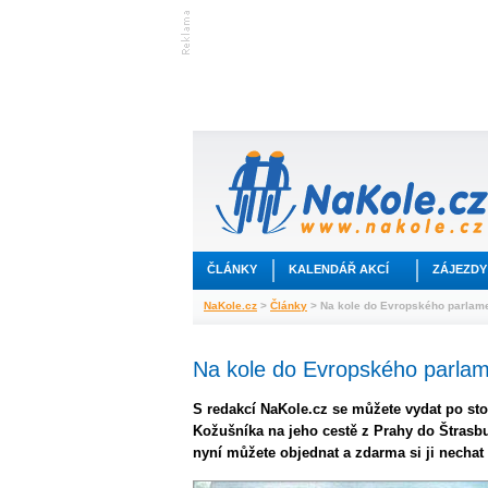
ČLÁNKY
KALENDÁŘ AKCÍ
ZÁJEZDY
NaKole.cz
>
Články
> Na kole do Evropského parlam
Na kole do Evropského parla
S redakcí NaKole.cz se můžete vydat po s
Kožušníka na jeho cestě z Prahy do Štrasbu
nyní můžete objednat a zdarma si ji nechat 