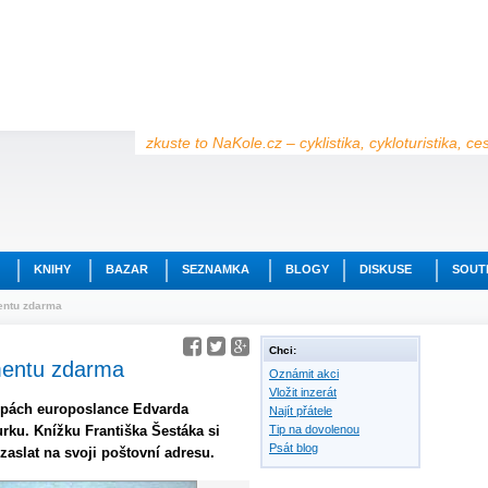
zkuste to NaKole.cz – cyklistika, cykloturistika, c
KNIHY
BAZAR
SEZNAMKA
BLOGY
DISKUSE
SOUT
entu zdarma
Chci:
mentu zdarma
Oznámit akci
Vložit inzerát
topách europoslance Edvarda
Najít přátele
rku. Knížku Františka Šestáka si
Tip na dovolenou
Psát blog
zaslat na svoji poštovní adresu.