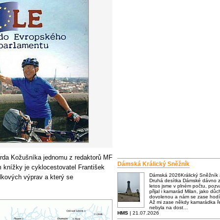
arda Kožušníka jednomu z redaktorů MF
Dámská Králický Sněžník
 knížky je cyklocestovatel František
Dámská 2026Králický Sněžník
lkových výprav a který se
Druhá desítka Dámské dávno za
letos jsme v plném počtu, poz
přijal i kamarád Milan, jako dů
dovolenou a nám se zase hodí
Až mi zase někdy kamarádka ře
nebyla na dost…
HMS
| 21.07.2026