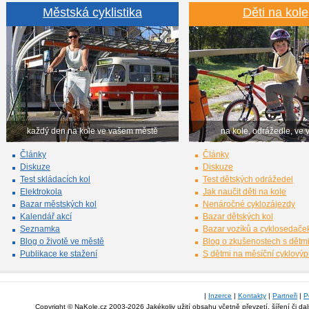
Městská cyklistika
Děti na kole
každý den na kole ve vašem městě
na kole, odrážedle, ve 
Články
Články
Diskuze
Diskuze
Test skládacích kol
Test dětských odrážedel
Elektrokola
Jak naučit děti na kole
Bazar městských kol
Nenáročné cyklozájezdy
Kalendář akcí
Bazar dětských kol
Seznamka
Bazar vozíků a cyklosedače
Blog o životě ve městě
Blog o zkušenostech s dětm
Publikace ke stažení
S dětmi na měsíční cyklový
|
Inzerce
|
Kontakty
|
Partneři
|
P
Copyright © NaKole.cz 2003-2026 Jakékoliv užití obsahu včetně převzetí, šíření či da