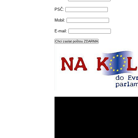
PSČ:
Mobil:
E-mail: