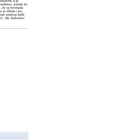
 mažeme si je
meládou, padají do
o, že ta hromada
e je dělala i pro
tak vytahuji další
ní. „Ne Jadranko!