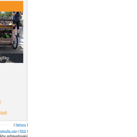
vozíku
k
i
pravě
[
Nahoru
]
odpořte nás
|
RSS
|
lšího zpřístupňování