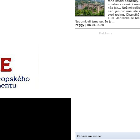
ráno smaží palačinky,
nutelou a domácí mar
nás jak... Než mi došl
není jen pro nás, ale ž
svoji rodinu. Okamžitě 
eura. Jadranka se brá
Nedomluvili jsme se, že je…
Peggy
| 06.04.2026
O čem se mluví: