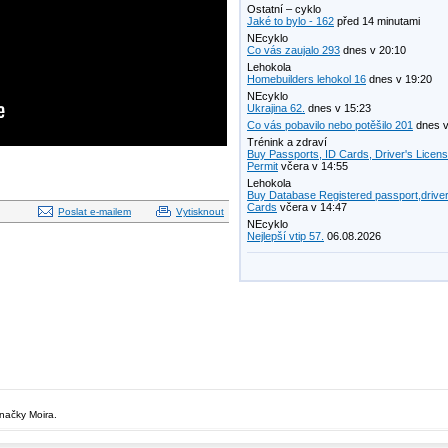
Ostatní – cyklo
Jaké to bylo - 162
před 14 minutami
NEcyklo
Co vás zaujalo 293
dnes v 20:10
Lehokola
Homebuilders lehokol 16
dnes v 19:20
NEcyklo
Ukrajina 62.
dnes v 15:23
Co vás pobavilo nebo potěšilo 201
dnes v
Trénink a zdraví
Buy Passports, ID Cards, Driver's Licen
Permit
včera v 14:55
Lehokola
Buy Database Registered passport,driver
Cards
včera v 14:47
Poslat e-mailem
Vytisknout
NEcyklo
Nejlepší vtip 57.
06.08.2026
značky Moira.