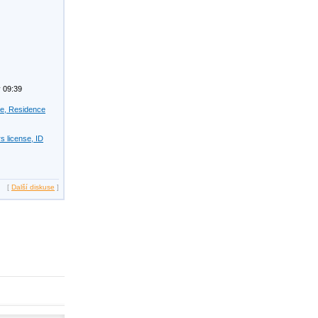
 09:39
se, Residence
s license, ID
[
Další diskuse
]