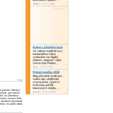
letos jsme v plném…
HMS
| 21.07.2026
Kolem Lužických jezer
Už celkem tradičně se s
kamarádkou Líbou
vydáváme na nějaký
týdenní „etapový" výlet.
Loni to bylo Polsko,…
Aar
| 17.07.2026
Polské kolečko 2026
Blog původně vznikl pro
rodinu aby věděli kde
Blogy
zrovna jsme. I jsem si
kvůli tomu pořídil
klávesnici k mobilu,…
 a pramen Moravy
petrp
| 15.07.2026
čala, ale teprve
vání na Dámskou
chodce nemusí řešit
 zkušený mechanik.
kne, že ještě nikdy