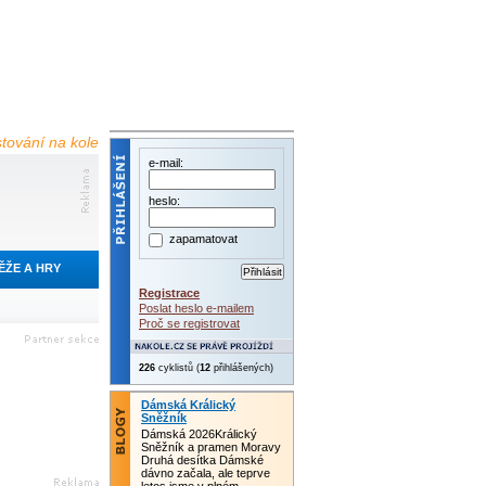
estování na kole
e-mail:
heslo:
zapamatovat
ĚŽE A HRY
Registrace
Poslat heslo e-mailem
Proč se registrovat
226
cyklistů (
12
přihlášených)
Dámská Králický
Sněžník
Dámská 2026Králický
Sněžník a pramen Moravy
Druhá desítka Dámské
dávno začala, ale teprve