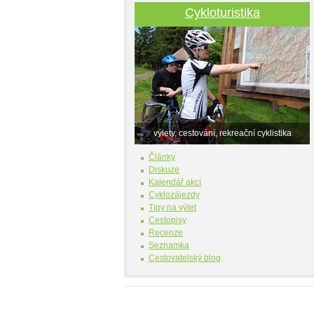
Cykloturistika
výlety, cestování, rekreační cyklistika
Články
Diskuze
Kalendář akcí
Cyklozájezdy
Tipy na výlet
Cestopisy
Recenze
Seznamka
Cestovatelský blog