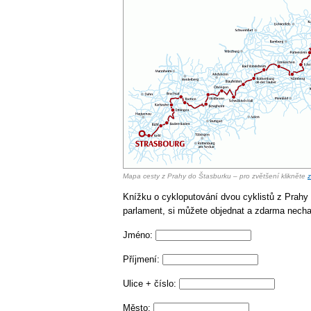
Mapa cesty z Prahy do Štasburku – pro zvětšení klikněte
Knížku o cykloputování dvou cyklistů z Prahy 
parlament, si můžete objednat a zdarma necha
Jméno:
Příjmení:
Ulice + číslo:
Město: