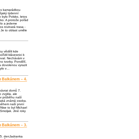
e s kamarádkou
jaký týdenní
o bylo Polsko, letos
ko. A protože pořád
olo a jedeme
os rovinatá trasa -
 Je to oblast uměle
by věděli kde
ořídil klávesnici k
loval. Nechávám v
o tvorby. Pondělí,
a dovolenou vyrazit
bylo v…
h Balkánem – 4.
návrat domů 7.
 zvykla, ale
 v průběhu naší
ějaká známá osoba.
 během naší první
Nise to byl Michael
Smoljak. Jiné roky
h Balkánem – 3.
 5. denJadranka