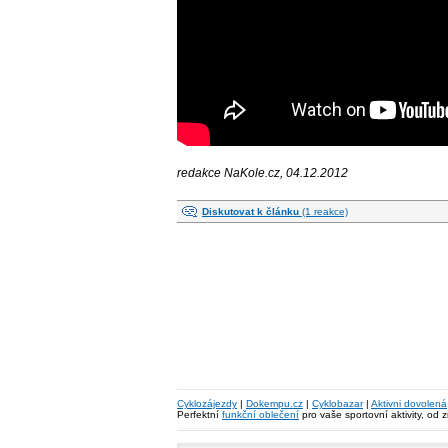
redakce NaKole.cz, 04.12.2012
Diskutovat k článku
(1 reakce)
Cyklozájezdy
|
Dokempu.cz
|
Cyklobazar
|
Aktivni dovolená
Perfektní
funkční oblečení
pro vaše sportovní aktivity, od 