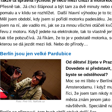
Takže ta správná rychlost je něco mezi chůzí a motorko
Přesně tak. Já chci šlápnout a být tam za dvě minuty nebo c
pomalu a v klidu se rozhlížet. Další hlavní výhodou je to tic
Měl jsem období, kdy jsem si pořídil motorku padesátku. Je
jsem na ní, ale vadilo mi, jak se za mnou všichni otáčeli kv
řevu z motoru. Když jedete na elektrokole, tak to vlastně j
tak tiše pobzučívá. Já říkám, že to je v podstatě motorka, s
kterou se dá jezdit mezi lidi. Nebo do přírody…
Berlín jsou jen velké Pardubice
Od dětství žijete v Praz
Dovedete si představit,
byste se odstěhoval?
Moc se mi líbilo v Berlín
Amsterodamu. I když m
říci, že jsem tam nikdy n
města znám jenom jako
Foto: Petr Vít, NaKole.cz
návštěvník. Speciálně n