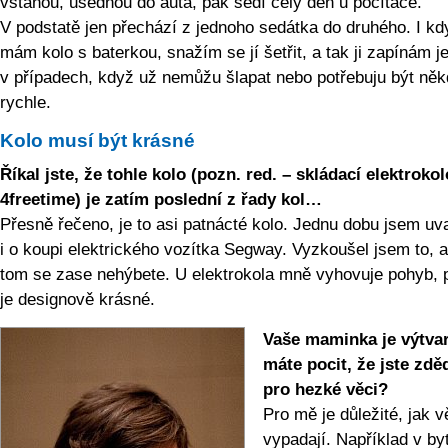
vstanou, usednou do auta, pak sedí celý den u počítače.
V podstatě jen přechází z jednoho sedátka do druhého. I kd
mám kolo s baterkou, snažím se jí šetřit, a tak ji zapínám j
v případech, když už nemůžu šlapat nebo potřebuju být ně
rychle.
Kolo musí být krásné
Říkal jste, že tohle kolo (pozn. red. – skládací elektrokol
4freetime) je zatím poslední z řady kol…
Přesně řečeno, je to asi patnácté kolo. Jednu dobu jsem uv
i o koupi elektrického vozítka Segway. Vyzkoušel jsem to, a
tom se zase nehýbete. U elektrokola mně vyhovuje pohyb, 
je designově krásné.
Vaše maminka je výtvar
máte pocit, že jste zděd
pro hezké věci?
Pro mě je důležité, jak v
vypadají. Například v by