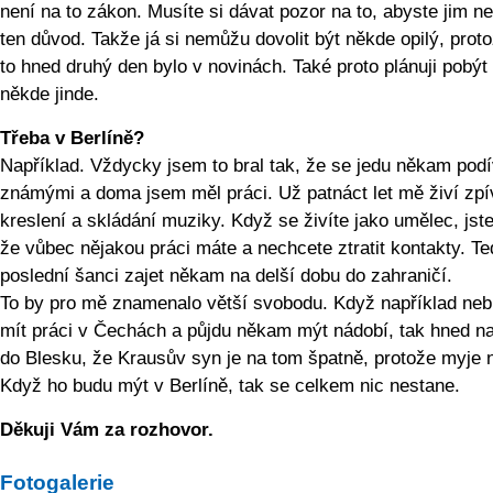
není na to zákon. Musíte si dávat pozor na to, abyste jim n
ten důvod. Takže já si nemůžu dovolit být někde opilý, prot
to hned druhý den bylo v novinách. Také proto plánuji pobýt
někde jinde.
Třeba v Berlíně?
Například. Vždycky jsem to bral tak, že se jedu někam podí
známými a doma jsem měl práci. Už patnáct let mě živí zpí
kreslení a skládání muziky. Když se živíte jako umělec, jste
že vůbec nějakou práci máte a nechcete ztratit kontakty. 
poslední šanci zajet někam na delší dobu do zahraničí.
To by pro mě znamenalo větší svobodu. Když například ne
mít práci v Čechách a půjdu někam mýt nádobí, tak hned na
do Blesku, že Krausův syn je na tom špatně, protože myje 
Když ho budu mýt v Berlíně, tak se celkem nic nestane.
Děkuji Vám za rozhovor.
Fotogalerie