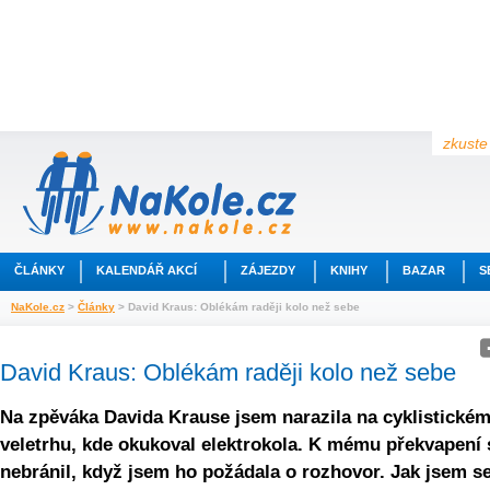
zkuste 
ČLÁNKY
KALENDÁŘ AKCÍ
ZÁJEZDY
KNIHY
BAZAR
S
NaKole.cz
>
Články
> David Kraus: Oblékám raději kolo než sebe
David Kraus: Oblékám raději kolo než sebe
Na zpěváka Davida Krause jsem narazila na cyklistické
veletrhu, kde okukoval elektrokola. K mému překvapení 
nebránil, když jsem ho požádala o rozhovor. Jak jsem s