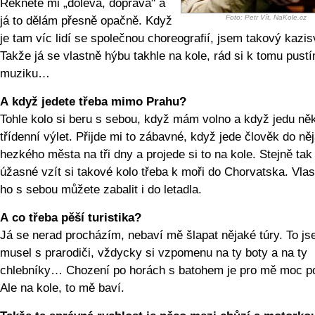
Řeknete mi „doleva, doprava" a
Foto: Petr Vít, NaKole.cz
já to dělám přesně opačně. Když
je tam víc lidí se společnou choreografií, jsem takový kazis
Takže já se vlastně hýbu takhle na kole, rád si k tomu pust
muziku…
A když jedete třeba mimo Prahu?
Tohle kolo si beru s sebou, když mám volno a když jedu n
třídenní výlet. Přijde mi to zábavné, když jede člověk do ně
hezkého města na tři dny a projede si to na kole. Stejně tak 
úžasné vzít si takové kolo třeba k moři do Chorvatska. Vlas
ho s sebou můžete zabalit i do letadla.
A co třeba pěší turistika?
Já se nerad procházím, nebaví mě šlapat nějaké túry. To j
musel s prarodiči, vždycky si vzpomenu na ty boty a na ty
chlebníky… Chození po horách s batohem je pro mě moc p
Ale na kole, to mě baví.