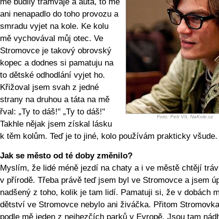
mě budily tramvaje a auta, to mě
ani nenapadlo do toho provozu a
smradu vyjet na kole. Ke kolu
mě vychovával můj otec. Ve
Stromovce je takový obrovský
kopec a dodnes si pamatuju na
to dětské odhodlání vyjet ho.
Křižoval jsem svah z jedné
strany na druhou a táta na mě
řval: „Ty to dáš!" „Ty to dáš!"
Foto: Petr Vít, NaKole.cz
Takhle nějak jsem získal lásku
k těm kolům. Teď je to jiné, kolo používám prakticky všude.
Jak se město od té doby změnilo?
Myslím, že lidé méně jezdí na chaty a i ve městě chtějí tráv
v přírodě. Třeba právě teď jsem byl ve Stromovce a jsem ú
nadšený z toho, kolik je tam lidí. Pamatuji si, že v dobách 
dětství ve Stromovce nebylo ani živáčka. Přitom Stromovka,
podle mě jeden z nejhezčích parků v Evropě. Jsou tam nád