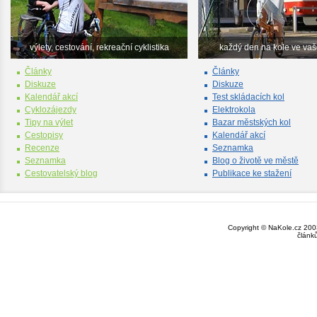
výlety, cestování, rekreační cyklistika
každý den na kole ve va
Články
Články
Diskuze
Diskuze
Kalendář akcí
Test skládacích kol
Cyklozájezdy
Elektrokola
Tipy na výlet
Bazar městských kol
Cestopisy
Kalendář akcí
Recenze
Seznamka
Seznamka
Blog o životě ve městě
Cestovatelský blog
Publikace ke stažení
Copyright © NaKole.cz 2003
článk