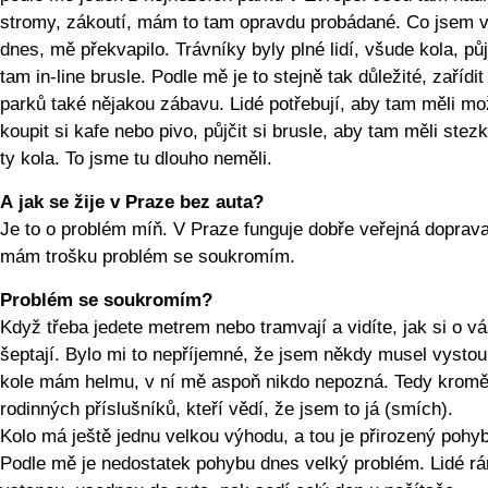
stromy, zákoutí, mám to tam opravdu probádané. Co jsem v
dnes, mě překvapilo. Trávníky byly plné lidí, všude kola, půj
tam in-line brusle. Podle mě je to stejně tak důležité, zařídit
parků také nějakou zábavu. Lidé potřebují, aby tam měli m
koupit si kafe nebo pivo, půjčit si brusle, aby tam měli stez
ty kola. To jsme tu dlouho neměli.
A jak se žije v Praze bez auta?
Je to o problém míň. V Praze funguje dobře veřejná doprava,
mám trošku problém se soukromím.
Problém se soukromím?
Když třeba jedete metrem nebo tramvají a vidíte, jak si o vá
šeptají. Bylo mi to nepříjemné, že jsem někdy musel vystou
kole mám helmu, v ní mě aspoň nikdo nepozná. Tedy krom
rodinných příslušníků, kteří vědí, že jsem to já (smích).
Kolo má ještě jednu velkou výhodu, a tou je přirozený pohyb
Podle mě je nedostatek pohybu dnes velký problém. Lidé r