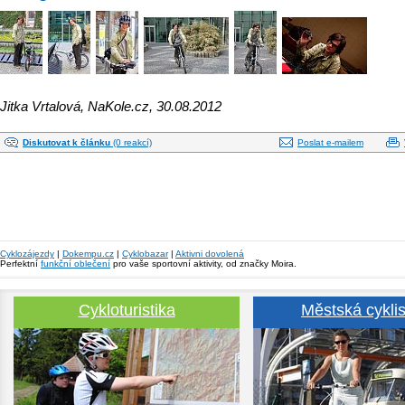
Jitka Vrtalová, NaKole.cz, 30.08.2012
Diskutovat k článku
(0 reakcí)
Poslat e-mailem
Cyklozájezdy
|
Dokempu.cz
|
Cyklobazar
|
Aktivni dovolená
Perfektní
funkční oblečení
pro vaše sportovní aktivity, od značky Moira.
Cykloturistika
Městská cyklis