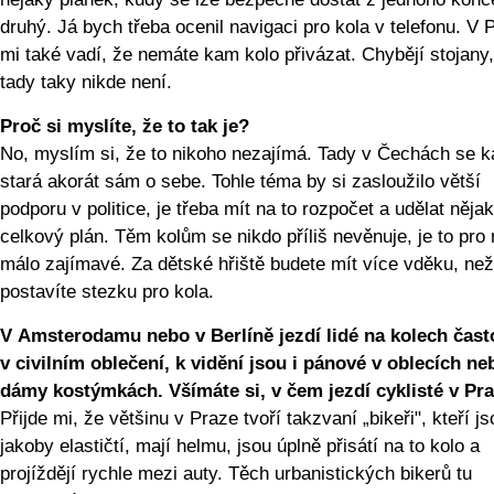
druhý. Já bych třeba ocenil navigaci pro kola v telefonu. V 
mi také vadí, že nemáte kam kolo přivázat. Chybějí stojany,
tady taky nikde není.
Proč si myslíte, že to tak je?
No, myslím si, že to nikoho nezajímá. Tady v Čechách se 
stará akorát sám o sebe. Tohle téma by si zasloužilo větší
podporu v politice, je třeba mít na to rozpočet a udělat něja
celkový plán. Těm kolům se nikdo příliš nevěnuje, je to pro 
málo zajímavé. Za dětské hřiště budete mít více vděku, ne
postavíte stezku pro kola.
V Amsterodamu nebo v Berlíně jezdí lidé na kolech čast
v civilním oblečení, k vidění jsou i pánové v oblecích ne
dámy kostýmkách. Všímáte si, v čem jezdí cyklisté v Pr
Přijde mi, že většinu v Praze tvoří takzvaní „bikeři", kteří js
jakoby elastičtí, mají helmu, jsou úplně přisátí na to kolo a
projíždějí rychle mezi auty. Těch urbanistických bikerů tu