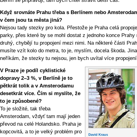
Berlín se připravuji, tam bych chtěl strávit delší čas.
Když srovnáte Prahu třeba s Berlínem nebo Amsteroda
v čem jsou ta města jiná?
Nejsou tady stezky pro kola. Přestože je Praha celá propoj
parky, přes které by se mohl dostat z jednoho konce Prahy
druhý, chybějí tu propojení mezi nimi. Na některé části Pra
musíte vzít kolo do metra, to je, myslím, docela škoda. Jin
neříkám, že stezky tu nejsou, jen bych uvítal více propojení
V Praze je podíl cyklistické
dopravy 2–3 %, v Berlíně je to
pětkrát tolik a v Amsterodamu
desetkrát více. Čím si myslíte, že
to je způsobené?
To je složité, tak třeba
Amsterodam, vždyť tam mají jeden
převod na celé Holandsko. Praha je
kopcovitá, a to je velký problém pro
David Kraus