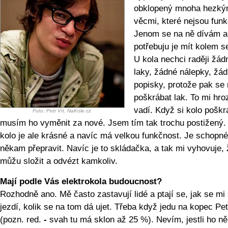
obklopený mnoha hezký
věcmi, které nejsou funk
Jenom se na ně dívám a
potřebuju je mít kolem s
U kola nechci raději žád
laky, žádné nálepky, žá
popisky, protože pak se
poškrábat lak. To mi hro
vadí. Když si kolo poškr
Foto: Petr Vít, NaKole.cz
musím ho vyměnit za nové. Jsem tím tak trochu postižený.
kolo je ale krásné a navíc má velkou funkčnost. Je schopn
někam přepravit. Navíc je to skládačka, a tak mi vyhovuje, ž
můžu složit a odvézt kamkoliv.
Mají podle Vás elektrokola budoucnost?
Rozhodně ano. Mě často zastavují lidé a ptají se, jak se mi 
jezdí, kolik se na tom dá ujet. Třeba když jedu na kopec Pet
(pozn. red.
-
svah tu má sklon až 25 %). Nevím, jestli ho n