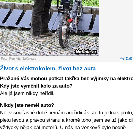
Foto: Petr Vít, NaKole.cz
Další
Život s elektrokolem, život bez auta
Pražané Vás mohou potkat takřka bez výjimky na elektro
Kdy jste vyměnil kolo za auto?
Ale já jsem nikdy neřídil.
Nikdy jste neměl auto?
Ne, v současné době nemám ani řidičák. Je to jednak proto,
pletu levou a pravou stranu a kromě toho jsem se už jako dí
vždycky nějak bál motorů. U nás na venkově bylo hodně