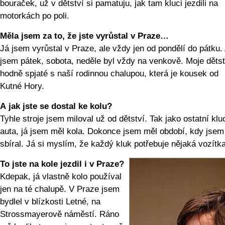
bouraček, už v dětství si pamatuju, jak tam kluci jezdili na
motorkách po poli.
Měla jsem za to, že jste vyrůstal v Praze…
Já jsem vyrůstal v Praze, ale vždy jen od pondělí do pátku.
jsem pátek, sobota, neděle byl vždy na venkově. Moje dětst
hodně spjaté s naší rodinnou chalupou, která je kousek od
Kutné Hory.
A jak jste se dostal ke kolu?
Tyhle stroje jsem miloval už od dětství. Tak jako ostatní klu
auta, já jsem měl kola. Dokonce jsem měl období, kdy jsem
sbíral. Já si myslím, že každý kluk potřebuje nějaká vozítka
To jste na kole jezdil i v Praze?
Kdepak, já vlastně kolo používal
jen na té chalupě. V Praze jsem
bydlel v blízkosti Letné, na
Strossmayerově náměstí. Ráno