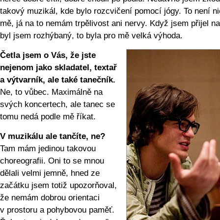
takový muzikál, kde bylo rozcvičení pomocí jógy. To není ni
mě, já na to nemám trpělivost ani nervy. Když jsem přijel na
byl jsem rozhýbaný, to byla pro mě velká výhoda.
Četla jsem o Vás, že jste
nejenom jako skladatel, textař
a výtvarník, ale také tanečník.
Ne, to vůbec. Maximálně na
svých koncertech, ale tanec se
tomu nedá podle mě říkat.
V muzikálu ale tančíte, ne?
Tam mám jedinou takovou
choreografii. Oni to se mnou
dělali velmi jemně, hned ze
začátku jsem totiž upozorňoval,
že nemám dobrou orientaci
v prostoru a pohybovou paměť.