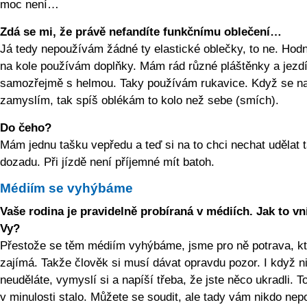
moc není…
Zdá se mi, že právě nefandíte funkčnímu oblečení…
Já tedy nepoužívám žádné ty elastické oblečky, to ne. Hodn
na kole používám doplňky. Mám rád různé pláštěnky a jezd
samozřejmě s helmou. Taky používám rukavice. Když se n
zamyslím, tak spíš oblékám to kolo než sebe (smích).
Do čeho?
Mám jednu tašku vepředu a teď si na to chci nechat udělat 
dozadu. Při jízdě není příjemné mít batoh.
Médiím se vyhýbáme
Vaše rodina je pravidelně probíraná v médiích. Jak to v
Vy?
Přestože se těm médiím vyhýbáme, jsme pro ně potrava, kt
zajímá. Takže člověk si musí dávat opravdu pozor. I když n
neuděláte, vymyslí si a napíší třeba, že jste něco ukradli. T
v minulosti stalo. Můžete se soudit, ale tady vám nikdo ne