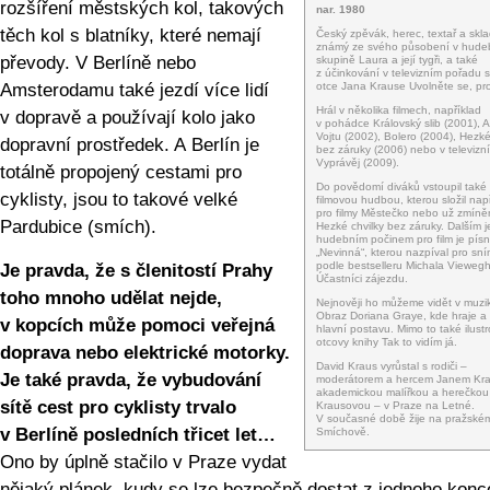
rozšíření městských kol, takových
nar. 1980
těch kol s blatníky, které nemají
Český zpěvák, herec, textař a skla
známý ze svého působení v hude
převody. V Berlíně nebo
skupině Laura a její tygři, a také
z účinkování v televizním pořadu 
Amsterodamu také jezdí více lidí
otce Jana Krause Uvolněte se, pr
Hrál v několika filmech, například
v dopravě a používají kolo jako
v pohádce Královský slib (2001), 
Vojtu (2002), Bolero (2004), Hezké
dopravní prostředek. A Berlín je
bez záruky (2006) nebo v televizní
Vyprávěj (2009).
totálně propojený cestami pro
Do povědomí diváků vstoupil také 
cyklisty, jsou to takové velké
filmovou hudbou, kterou složil nap
pro filmy Městečko nebo už zmín
Pardubice (smích).
Hezké chvilky bez záruky. Dalším 
hudebním počinem pro film je písn
„Nevinná“, kterou nazpíval pro sn
podle bestselleru Michala Vieweg
Je pravda, že s členitostí Prahy
Účastníci zájezdu.
toho mnoho udělat nejde,
Nejnověji ho můžeme vidět v muzi
Obraz Doriana Graye, kde hraje a
v kopcích může pomoci veřejná
hlavní postavu. Mimo to také ilustr
otcovy knihy Tak to vidím já.
doprava nebo elektrické motorky.
David Kraus vyrůstal s rodiči –
Je také pravda, že vybudování
moderátorem a hercem Janem Kr
akademickou malířkou a herečko
sítě cest pro cyklisty trvalo
Krausovou – v Praze na Letné.
V současné době žije na pražské
v Berlíně posledních třicet let…
Smíchově.
Ono by úplně stačilo v Praze vydat
nějaký plánek, kudy se lze bezpečně dostat z jednoho konc