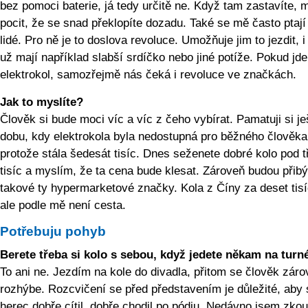
bez pomoci baterie, já tedy určitě ne. Když tam zastavíte, 
pocit, že se snad překlopíte dozadu. Také se mě často ptají
lidé. Pro ně je to doslova revoluce. Umožňuje jim to jezdit, 
už mají například slabší srdíčko nebo jiné potíže. Pokud jde
elektrokol, samozřejmě nás čeká i revoluce ve značkách.
Jak to myslíte?
Člověk si bude moci víc a víc z čeho vybírat. Pamatuji si je
dobu, kdy elektrokola byla nedostupná pro běžného člověka
protože stála šedesát tisíc. Dnes seženete dobré kolo pod t
tisíc a myslím, že ta cena bude klesat. Zároveň budou přib
takové ty hypermarketové značky. Kola z Číny za deset tisí
ale podle mě není cesta.
Potřebuju pohyb
Berete třeba si kolo s sebou, když jedete někam na turn
To ani ne. Jezdím na kole do divadla, přitom se člověk zár
rozhýbe. Rozcvičení se před představením je důležité, aby 
herec dobře cítil, dobře chodil po pódiu. Nedávno jsem zkou