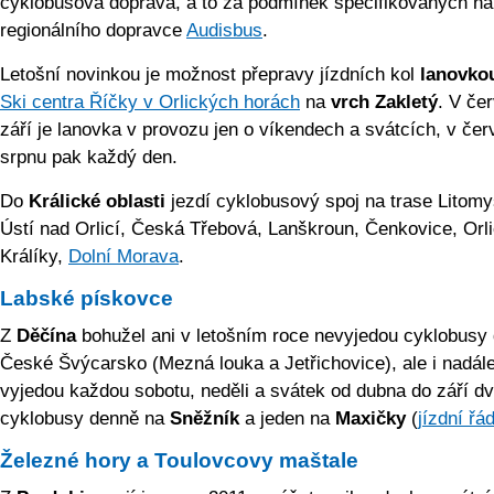
cyklobusová doprava, a to za podmínek specifikovaných n
regionálního dopravce
Audisbus
.
Letošní novinkou je možnost přepravy jízdních kol
lanovko
Ski centra Říčky v Orlických horách
na
vrch Zakletý
. V če
září je lanovka v provozu jen o víkendech a svátcích, v čer
srpnu pak každý den.
Do
Králické oblasti
jezdí cyklobusový spoj na trase Litomy
Ústí nad Orlicí, Česká Třebová, Lanškroun, Čenkovice, Orli
Králíky,
Dolní Morava
.
Labské pískovce
Z
Děčína
bohužel ani v letošním roce nevyjedou cyklobusy
České Švýcarsko (Mezná louka a Jetřichovice), ale i nadál
vyjedou každou sobotu, neděli a svátek od dubna do září d
cyklobusy denně na
Sněžník
a jeden na
Maxičky
(
jízdní řá
Železné hory a Toulovcovy maštale