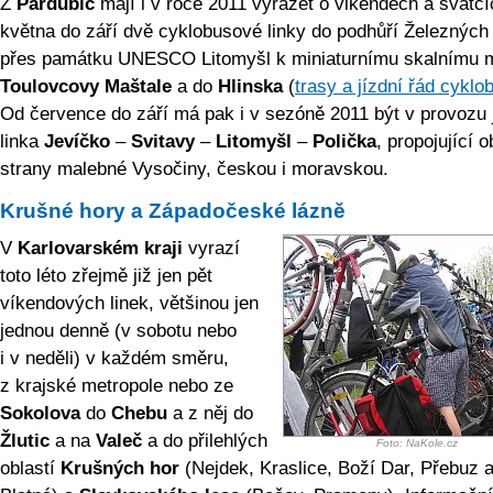
Z
Pardubic
mají i v roce 2011 vyrážet o vikendech a svátcí
května do září dvě cyklobusové linky do podhůří Železných
přes památku UNESCO Litomyšl k miniaturnímu skalnímu 
Toulovcovy Maštale
a do
Hlinska
(
trasy a jízdní řád cyklo
Od července do září má pak i v sezóně 2011 být v provozu 
linka
Jevíčko
–
Svitavy
–
Litomyšl
–
Polička
, propojující o
strany malebné Vysočiny, českou i moravskou.
Krušné hory a Západočeské lázně
V
Karlovarském kraji
vyrazí
toto léto zřejmě již jen pět
víkendových linek, většinou jen
jednou denně (v sobotu nebo
i v neděli) v každém směru,
z krajské metropole nebo ze
Sokolova
do
Chebu
a z něj do
Žlutic
a na
Valeč
a do přilehlých
Foto: NaKole.cz
oblastí
Krušných hor
(Nejdek, Kraslice, Boží Dar, Přebuz 