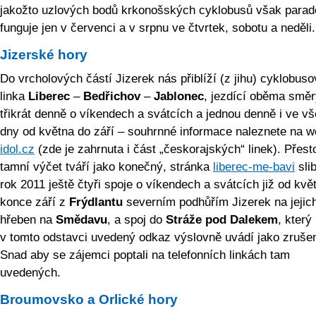
jakožto uzlových bodů krkonošských cyklobusů však para
funguje jen v červenci a v srpnu ve čtvrtek, sobotu a neděli
Jizerské hory
Do vrcholových částí Jizerek nás přiblíží (z jihu) cyklobus
linka
Liberec
–
Bedřichov
–
Jablonec
, jezdící oběma smě
třikrát denně o víkendech a svátcích a jednou denně i ve vš
dny od května do září – souhrnné informace naleznete na 
idol.cz
(zde je zahrnuta i část „českorajských“ linek). Přes
tamní výčet tváří jako konečný, stránka
liberec-me-bavi
slib
rok 2011 ještě čtyři spoje o víkendech a svátcích již od kvě
konce září z
Frýdlantu
severním podhůřím Jizerek na jejic
hřeben na
Smědavu
, a spoj do
Stráže pod Dalekem
, který
v tomto odstavci uvedený odkaz výslovně uvádí jako zruše
Snad aby se zájemci poptali na telefonních linkách tam
uvedených.
Broumovsko a Orlické hory