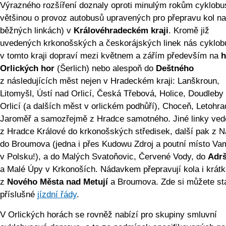
Výrazného rozšíření doznaly oproti minulým rokům cyklobu
většinou o provoz autobusů upravených pro přepravu kol na
běžných linkách) v
Královéhradeckém kraji
. Kromě již
uvedených krkonošských a českorájských linek nás cyklob
v tomto kraji dopraví mezi květnem a zářím především na
h
Orlických hor
(Šerlich) nebo alespoň do
Deštného
z následujících měst nejen v Hradeckém kraji: Lanškroun,
Litomyšl, Ústí nad Orlicí, Česká Třebová, Holice, Doudleby
Orlicí (a dalších měst v orlickém podhůří), Choceň, Letohra
Jaroměř a samozřejmě z Hradce samotného. Jiné linky ved
z Hradce Králové do krkonošských středisek, další pak z 
do Broumova (jedna i přes Kudowu Zdroj a poutní místo Va
v Polsku!), a do Malých Svatoňovic, Červené Vody, do
Adr
a Malé Úpy v Krkonoších. Nádavkem přepravují kola i krátk
z
Nového Města nad Metují
a Broumova. Zde si můžete st
příslušné
jízdní řády
.
V Orlických horách se rovněž nabízí pro skupiny smluvní