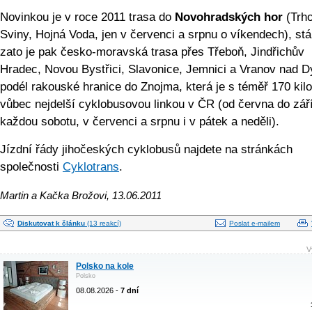
Novinkou je v roce 2011 trasa do
Novohradských hor
(Trh
Sviny, Hojná Voda, jen v červenci a srpnu o víkendech), stál
zato je pak česko-moravská trasa přes Třeboň, Jindřichův
Hradec, Novou Bystřici, Slavonice, Jemnici a Vranov nad Dy
podél rakouské hranice do Znojma, která je s téměř 170 kil
vůbec nejdelší cyklobusovou linkou v ČR (od června do zář
každou sobotu, v červenci a srpnu i v pátek a neděli).
Jízdní řády jihočeských cyklobusů najdete na stránkách
společnosti
Cyklotrans
.
Martin a Kačka Brožovi, 13.06.2011
Diskutovat k článku
(13 reakcí)
Poslat e-mailem
V
Polsko na kole
Polsko
08.08.2026 -
7 dní