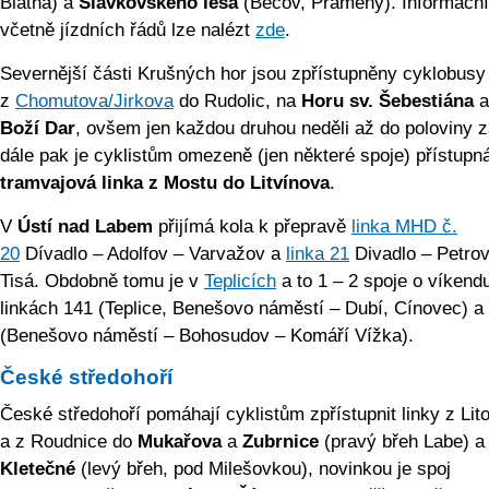
Blatná) a
Slavkovského lesa
(Bečov, Prameny). Informační
včetně jízdních řádů lze nalézt
zde
.
Severnější části Krušných hor jsou zpřístupněny cyklobusy
z
Chomutova/Jir­kova
do Rudolic, na
Horu sv. Šebestiána
a
Boží Dar
, ovšem jen každou druhou neděli až do poloviny z
dále pak je cyklistům omezeně (jen některé spoje) přístupn
tramvajová linka z Mostu do Litvínova
.
V
Ústí nad Labem
přijímá kola k přepravě
linka MHD č.
20
Dívadlo – Adolfov – Varvažov a
linka 21
Divadlo – Petrov
Tisá. Obdobně tomu je v
Teplicích
a to 1 – 2 spoje o víkend
linkách 141 (Teplice, Benešovo náměstí – Dubí, Cínovec) a
(Benešovo náměstí – Bohosudov – Komáří Vížka).
České středohoří
České středohoří pomáhají cyklistům zpřístupnit linky z Lit
a z Roudnice do
Mukařova
a
Zubrnice
(pravý břeh Labe) a
Kletečné
(levý břeh, pod Milešovkou), novinkou je spoj