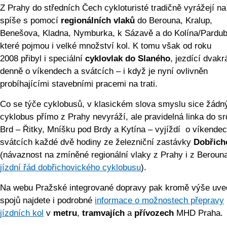
Z Prahy do středních Čech cykloturisté tradičně vyrážejí na
spíše s pomocí
regionálních vlaků
do Berouna, Kralup,
Benešova, Kladna, Nymburka, k Sázavě a do Kolína/Pardub
které pojmou i velké množství kol. K tomu však od roku
2008 přibyl i speciální
cyklovlak do Slaného
, jezdící dvakr
denně o víkendech a svátcích – i když je nyní ovlivněn
probíhajícími stavebními pracemi na trati.
Co se týče cyklobusů, v klasickém slova smyslu sice žádn
cyklobus přímo z Prahy nevyráží, ale pravidelná linka do s
Brd – Řitky, Mníšku pod Brdy a Kytína – vyjíždí o víkendec
svátcích každé dvě hodiny ze železniční zastávky
Dobřich
(návaznost na zmíněné regionální vlaky z Prahy i z Beroun
jízdní řád dobřichovického cyklobusu
).
Na webu Pražské integrované dopravy pak kromě výše uv
spojů najdete i podrobné
informace o možnostech přepravy
jízdních kol
v
metru
,
tramvajích
a
přívozech
MHD Praha.