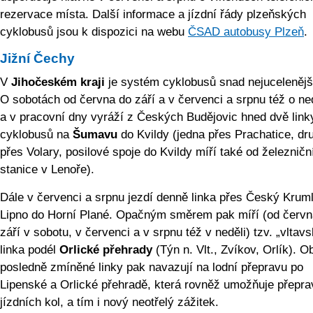
rezervace místa. Další informace a jízdní řády plzeňských
cyklobusů jsou k dispozici na webu
ČSAD autobusy Plzeň
.
Jižní Čechy
V
Jihočeském kraji
je systém cyklobusů snad nejucelenějš
O sobotách od června do září a v červenci a srpnu též o ne
a v pracovní dny vyráží z Českých Budějovic hned dvě link
cyklobusů na
Šumavu
do Kvildy (jedna přes Prachatice, dr
přes Volary, posilové spoje do Kvildy míří také od železničn
stanice v Lenoře).
Dále v červenci a srpnu jezdí denně linka přes Český Krum
Lipno do Horní Plané. Opačným směrem pak míří (od červn
září v sobotu, v červenci a v srpnu též v neděli) tzv. „vltav
linka podél
Orlické přehrady
(Týn n. Vlt., Zvíkov, Orlík). O
posledně zmíněné linky pak navazují na lodní přepravu po
Lipenské a Orlické přehradě, která rovněž umožňuje přepra
jízdních kol, a tím i nový neotřelý zážitek.