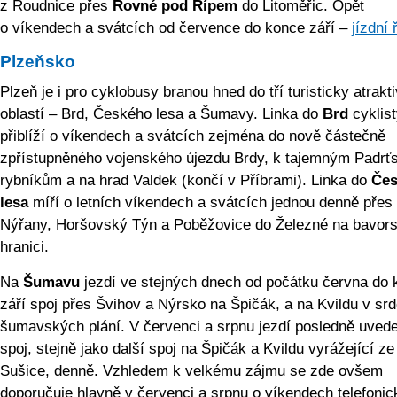
z Roudnice přes
Rovné pod Řípem
do Litoměřic. Opět
o víkendech a svátcích od července do konce září –
jízdní 
Plzeňsko
Plzeň je i pro cyklobusy branou hned do tří turisticky atrakt
oblastí – Brd, Českého lesa a Šumavy. Linka do
Brd
cyklis
přiblíží o víkendech a svátcích zejména do nově částečně
zpřístupněného vojenského újezdu Brdy, k tajemným Padr
rybníkům a na hrad Valdek (končí v Příbrami). Linka do
Če
lesa
míří o letních víkendech a svátcích jednou denně přes
Nýřany, Horšovský Týn a Poběžovice do Železné na bavor
hranici.
Na
Šumavu
jezdí ve stejných dnech od počátku června do
září spoj přes Švihov a Nýrsko na Špičák, a na Kvildu v srd
šumavských plání. V červenci a srpnu jezdí posledně uved
spoj, stejně jako další spoj na Špičák a Kvildu vyrážející ze
Sušice, denně. Vzhledem k velkému zájmu se zde ovšem
doporučuje hlavně v červenci a srpnu o víkendech telefonic