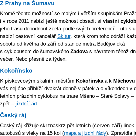
Z Prahy na Šumavu
Kromě těchto možností se malým i větším skupinkám Praž
i v roce 2011 nabízí ještě možnost obsadit si
vlastní cyklo
jeho trasu dohodnout zcela podle svých preferencí. Tuto sl
nabízí cestovní kancelář
Skitur
, která krom toho odráží kaž
sobotu od května do září od stanice metra Budějovická
s cyklobusem do šumavského
Zadova
s návratem téhož dn
večer. Nebo přesně za týden.
Kokořínsko
K pískovcovým skalním městům
Kokořínska
a k
Máchovu 
vás nejlépe přiblíží dvakrát denně v pátek a o víkendech v 
letních prázdnin cyklobus na trase Mšeno – Staré Splavy –
zpět –
jízdní řád
.
Český ráj
Český ráj křižuje skrznaskrz pět letních (červen-září) linek
autobusů s vleky na 15 kol (
mapa a jízdní řády
). Zpravidla j