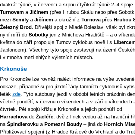
dvakrát týdně, v červenci a srpnu čtyřikrát týdně 2–4 spoje
Turnovem
a
Jičínem
(přes Hrubou Skálu nebo přes Sobotk
mezi
Semily
a
Jičínem
a okružní z
Turnova
přes
Hrubou 
Železný Brod
. Dřívější spoj z Mladé Boleslavi však byl zk
nyní míří do
Sobotky
jen z Mnichova Hradiště – a o víkend
května do září propojuje Turnov cyklobus nově i s
Liberce
Jabloncem). Všechny tyto spoje zastavují na území Českéh
i v mnoha mezilehlých výletních místech.
Krkonoše
Pro Krkonoše lze rovněž nalézt informace na výše uveden
odkaze, případně si pro jízdní řády tamních cyklobusů vyti
leták
zde
. Tyto autobusy jezdí v období letních prázdnin de
včetně pondělí, v červnu o víkendech a v září o víkendech 
čtvrtek. Pět spojů křižuje Krkonoše a jejich podhůří od
Harrachova
do
Žacléře
, dvě z linek vedou až na hraniční h
na
Špindlerovku
a
Pomezní Boudy
– jiná do
Horních Mís
Přibližovací spojení (z Hradce Králové do Vrchlabí a do Tru