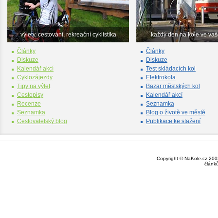
výlety, cestování, rekreační cyklistika
každý den na kole ve va
Články
Články
Diskuze
Diskuze
Kalendář akcí
Test skládacích kol
Cyklozájezdy
Elektrokola
Tipy na výlet
Bazar městských kol
Cestopisy
Kalendář akcí
Recenze
Seznamka
Seznamka
Blog o životě ve městě
Cestovatelský blog
Publikace ke stažení
Copyright © NaKole.cz 2003
článk