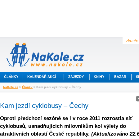
zkuste 
ČLÁNKY
KALENDÁŘ AKCÍ
ZÁJEZDY
KNIHY
BAZAR
S
NaKole.cz
>
Články
> Kam jezdí cyklobusy – Čechy
Kam jezdí cyklobusy – Čechy
Oproti předchozí sezóně se i v roce 2011 rozrostla síť
cyklobusů, usnadňujících milovníkům kol výlety do
atraktivních oblastí České republiky.
(Aktualizováno 22.6