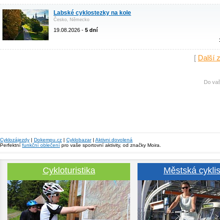
Labské cyklostezky na kole
Česko, Německo
19.08.2026 -
5 dní
[
Další 
Do vaš
Cyklozájezdy
|
Dokempu.cz
|
Cyklobazar
|
Aktivni dovolená
Perfektní
funkční oblečení
pro vaše sportovní aktivity, od značky Moira.
Cykloturistika
Městská cyklis