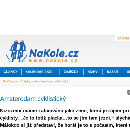
zkuste 
ČLÁNKY
KALENDÁŘ AKCÍ
ZÁJEZDY
KNIHY
BAZAR
S
NaKole.cz
>
Články
> Amsterodam cyklistický
Amsterodam cyklistický
Nizozemí máme zafixováno jako zemi, která je rájem pr
cyklisty. „Je to totiž placka…to se jim tam jezdí,“ slýc
Málokdo si již představí, že horší je to s počasím, které