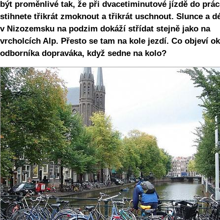
být proměnlivé tak, že při dvacetiminutové jízdě do prác
stihnete třikrát zmoknout a třikrát uschnout. Slunce a d
v Nizozemsku na podzim dokáží střídat stejně jako na
vrcholcích Alp. Přesto se tam na kole jezdí. Co objeví o
odborníka dopraváka, když sedne na kolo?