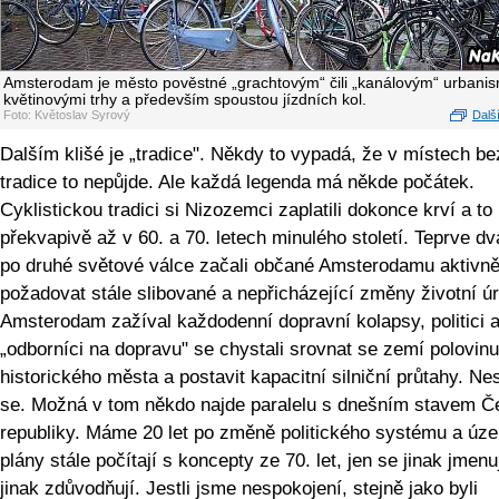
Amsterodam je město pověstné „grachtovým“ čili „kanálovým“ urbani
květinovými trhy a především spoustou jízdních kol.
Foto: Květoslav Syrový
Další
Dalším klišé je „tradice". Někdy to vypadá, že v místech be
tradice to nepůjde. Ale každá legenda má někde počátek.
Cyklistickou tradici si Nizozemci zaplatili dokonce krví a to
překvapivě až v 60. a 70. letech minulého století. Teprve dv
po druhé světové válce začali občané Amsterodamu aktivn
požadovat stále slibované a nepřicházející změny životní ú
Amsterodam zažíval každodenní dopravní kolapsy, politici a
„odborníci na dopravu" se chystali srovnat se zemí polovinu
historického města a postavit kapacitní silniční průtahy. Ne
se. Možná v tom někdo najde paralelu s dnešním stavem Č
republiky. Máme 20 let po změně politického systému a úz
plány stále počítají s koncepty ze 70. let, jen se jinak jmenu
jinak zdůvodňují. Jestli jsme nespokojení, stejně jako byli