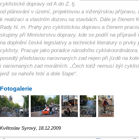
cyklistické dopravy od A do Z, tj.
od plánování v území, projektovou a inženýrskou přípravu, 
k realizaci a vlastním dozoru na stavbách. Dále je členem 
Rady hl. m. Prahy pro cyklistickou dopravu a členem praco
skupiny při Ministerstvu dopravy, kde se podílí na přípravě
na doplnění české legislativy a technické literatury o prvky 
cyklisty. Pracuje jako poradce národního cyklokoordinátora.
posedlý představou narovnaných zad nejen při jízdě na kole
i narovnaných zad morálních. „Čech totiž nemusí být cyklis
jenž se nahoře hrbí a dole šlape“.
Fotogalerie
Květoslav Syrový, 18.12.2009