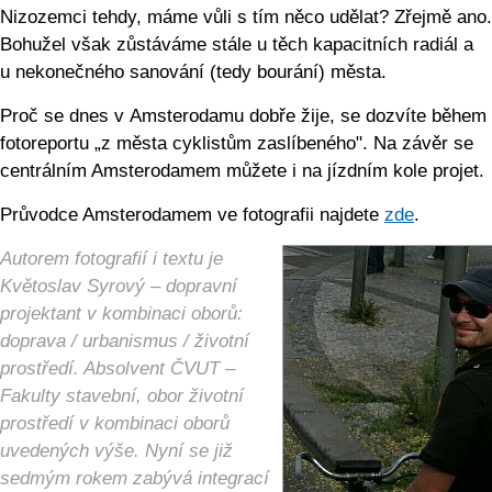
Nizozemci tehdy, máme vůli s tím něco udělat? Zřejmě ano.
Bohužel však zůstáváme stále u těch kapacitních radiál a
u nekonečného sanování (tedy bourání) města.
Proč se dnes v Amsterodamu dobře žije, se dozvíte během
fotoreportu „z města cyklistům zaslíbeného". Na závěr se
centrálním Amsterodamem můžete i na jízdním kole projet.
Průvodce Amsterodamem ve fotografii najdete
zde
.
Autorem fotografií i textu je
Květoslav Syrový – dopravní
projektant v kombinaci oborů:
doprava / urbanismus / životní
prostředí. Absolvent ČVUT –
Fakulty stavební, obor životní
prostředí v kombinaci oborů
uvedených výše. Nyní se již
sedmým rokem zabývá integrací