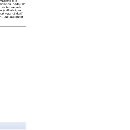
 mažeme si je
meládou, padají do
o, že ta hromada
e je dělala i pro
tak vytahuji další
ní. „Ne Jadranko!