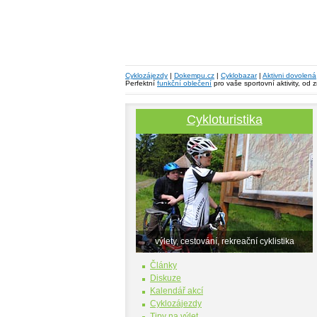
Cyklozájezdy
|
Dokempu.cz
|
Cyklobazar
|
Aktivni dovolená
Perfektní
funkční oblečení
pro vaše sportovní aktivity, od 
Cykloturistika
výlety, cestování, rekreační cyklistika
Články
Diskuze
Kalendář akcí
Cyklozájezdy
Tipy na výlet