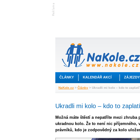
ČLÁNKY
KALENDÁŘ AKCÍ
ZÁJEZDY
NaKole.cz
>
Články
> Ukradli mi kolo – kdo to zaplatí
Ukradli mi kolo – kdo to zaplat
Možná máte štěstí a nepatříte mezi zhruba pě
ukradnou kolo. Že to není nic příjemného, v
právníků, kdo je zodpovědný za kolo uložen