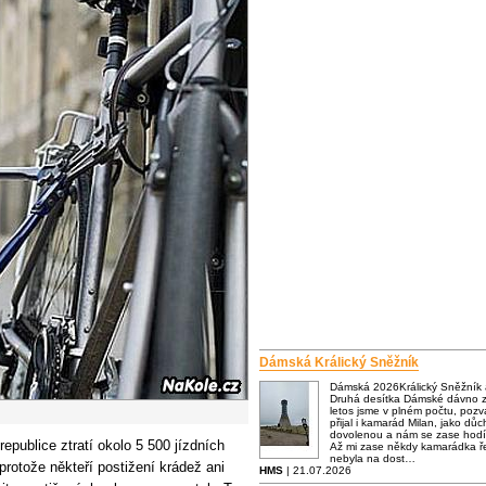
Dámská Králický Sněžník
Dámská 2026Králický Sněžník
Druhá desítka Dámské dávno za
letos jsme v plném počtu, poz
přijal i kamarád Milan, jako dů
dovolenou a nám se zase hodí
republice ztratí okolo 5 500 jízdních
Až mi zase někdy kamarádka ře
nebyla na dost…
protože někteří postižení krádež ani
HMS
| 21.07.2026