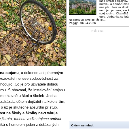
ráno smaží palačinky,
nutelou a domácí mar
nás jak... Než mi došl
není jen pro nás, ale ž
svoji rodinu. Okamžitě 
eura. Jadranka se brá
Nedomluvili jsme se, že je…
Peggy
| 06.04.2026
 na stojanu
, a dokonce ani písemným
ovozovatel nenese zodpovědnost za
hodující.Co je pro uživatele dobrou
rou. S obavami, že instalování stojanu
áme hlavně u škol a školek. Jedna
akázala dětem dojíždět na kole s tím,
To už je skutečně absurdní přístup.
st na školy a školky nevztahuje
.
u jistotu, mohou vedle stojanu umístit
íká s humorem jeden z dotázaných
O čem se mluví: