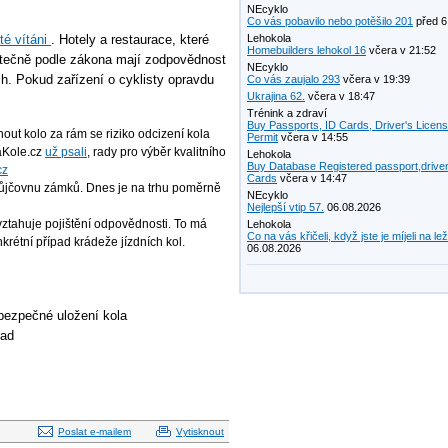
NEcyklo
Co vás pobavilo nebo potěšilo 201
před 6
té vítáni
. Hotely a restaurace, které
Lehokola
Homebuilders lehokol 16
včera v 21:52
utečně podle zákona mají zodpovědnost
NEcyklo
h. Pokud zařízení o cyklisty opravdu
Co vás zaujalo 293
včera v 19:39
Ukrajina 62.
včera v 18:47
Trénink a zdraví
Buy Passports, ID Cards, Driver's Licen
nout kolo za rám se riziko odcizení kola
Permit
včera v 14:55
NaKole.cz
už psali
, rady pro výběr kvalitního
Lehokola
Buy Database Registered passport,driver
cz
Cards
včera v 14:47
u půjčovnu zámků. Dnes je na trhu poměrně
NEcyklo
Nejlepší vtip 57.
06.08.2026
 vztahuje pojištění odpovědnosti. To má
Lehokola
Co na vás křičeli, když jste je míjeli na le
krétní případ krádeže jízdních kol.
06.08.2026
bezpečné uložení kola
rad
Poslat e-mailem
Vytisknout