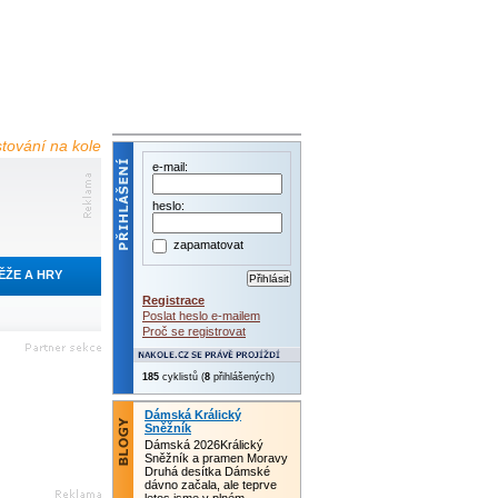
estování na kole
e-mail:
heslo:
zapamatovat
ĚŽE A HRY
Registrace
Poslat heslo e-mailem
Proč se registrovat
185
cyklistů (
8
přihlášených)
Dámská Králický
Sněžník
Dámská 2026Králický
Sněžník a pramen Moravy
Druhá desítka Dámské
dávno začala, ale teprve