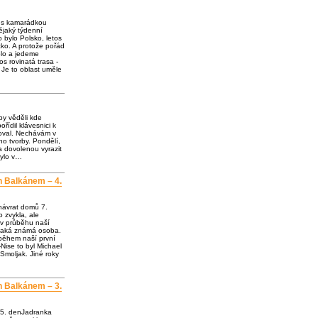
e s kamarádkou
jaký týdenní
o bylo Polsko, letos
ko. A protože pořád
olo a jedeme
os rovinatá trasa -
 Je to oblast uměle
by věděli kde
ořídil klávesnici k
loval. Nechávám v
o tvorby. Pondělí,
a dovolenou vyrazit
bylo v…
h Balkánem – 4.
návrat domů 7.
 zvykla, ale
 v průběhu naší
ějaká známá osoba.
 během naší první
Nise to byl Michael
Smoljak. Jiné roky
h Balkánem – 3.
 5. denJadranka