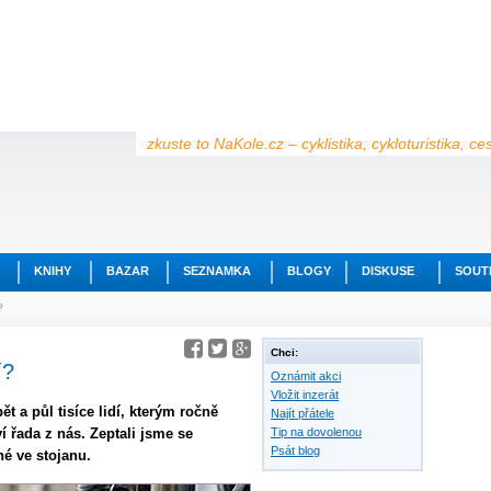
zkuste to NaKole.cz – cyklistika, cykloturistika, c
KNIHY
BAZAR
SEZNAMKA
BLOGY
DISKUSE
SOUT
?
Chci:
í?
Oznámit akci
Vložit inzerát
t a půl tisíce lidí, kterým ročně
Najít přátele
í řada z nás. Zeptali jsme se
Tip na dovolenou
Psát blog
é ve stojanu.