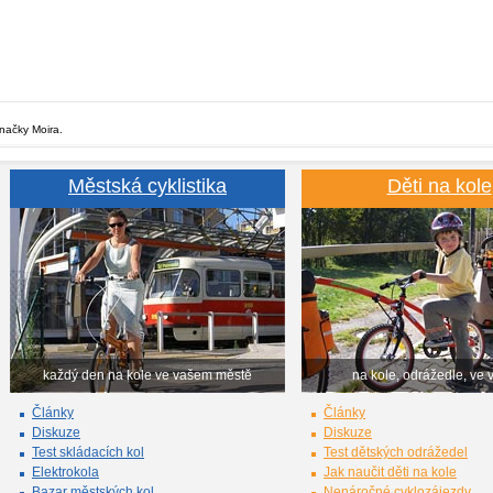
značky Moira.
Městská cyklistika
Děti na kole
každý den na kole ve vašem městě
na kole, odrážedle, ve 
Články
Články
Diskuze
Diskuze
Test skládacích kol
Test dětských odrážedel
Elektrokola
Jak naučit děti na kole
Bazar městských kol
Nenáročné cyklozájezdy