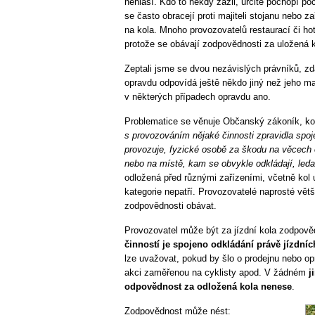
nehlásí. Kdo to někdy zažil, určitě pochopí p
se často obracejí proti majiteli stojanu nebo z
na kola. Mnoho provozovatelů restaurací či ho
protože se obávají zodpovědnosti za uložená k
Zeptali jsme se dvou nezávislých právníků, zd
opravdu odpovídá ještě někdo jiný než jeho maj
v některých případech opravdu ano.
Problematice se věnuje Občanský zákoník, kon
s provozováním nějaké činnosti zpravidla spoje
provozuje, fyzické osobě za škodu na věcech
nebo na místě, kam se obvykle odkládají, ledaž
odložená před různými zařízeními, včetně kol
kategorie nepatří. Provozovatelé naprosté vět
zodpovědnosti obávat.
Provozovatel může být za jízdní kola zodpově
činností je spojeno odkládání právě jízdníc
lze uvažovat, pokud by šlo o prodejnu nebo opr
akci zaměřenou na cyklisty apod. V žádném
j
odpovědnost za odložená kola nenese
.
Zodpovědnost může nést: