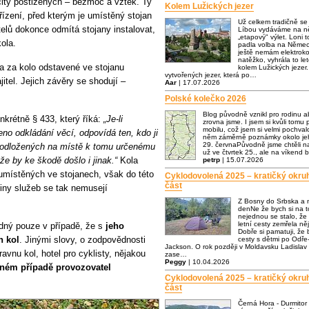
ocity postižených – bezmoc a vztek. Ty
Kolem Lužických jezer
ařízení, před kterým je umístěný stojan
Už celkem tradičně s
telů dokonce odmítá stojany instalovat,
Líbou vydáváme na ně
„etapový" výlet. Loni t
ola.
padla volba na Němec
ještě nemám elektrok
natěžko, vyhrála to let
a za kolo odstavené ve stojanu
kolem Lužických jezer.
vytvořených jezer, která po…
itel. Jejich závěry se shodují –
Aar
| 17.07.2026
Polské kolečko 2026
Blog původně vznikl pro rodinu a
krétně § 433, který říká:
„Je-li
zrovna jsme. I jsem si kvůli tomu p
mobilu, což jsem si velmi pochva
no odkládání věcí, odpovídá ten, kdo ji
něm záměrně poznámky okolo jeh
29. červnaPůvodně jsme chtěli n
 odložených na místě k tomu určenému
už ve čtvrtek 25., ale na víkend 
e by ke škodě došlo i jinak.“
Kola
petrp
| 15.07.2026
 umístěných ve stojanech, však do této
Cyklodovolená 2025 – kratičký okru
část
šiny služeb se tak nemusejí
Z Bosny do Srbska a 
denNe že bych si na to
nejednou se stalo, že
letní cesty zemřela n
dný pouze v případě, že s
jeho
Dobře si pamatuji, že
h kol
. Jinými slovy, o zodpovědnosti
cesty s dětmi po Odře-
Jackson. O rok později v Moldavsku Ladislav 
avnu kol, hotel pro cyklisty, nějakou
zase…
Peggy
| 10.04.2026
iném případě provozovatel
Cyklodovolená 2025 – kratičký okru
část
Černá Hora - Durmitor