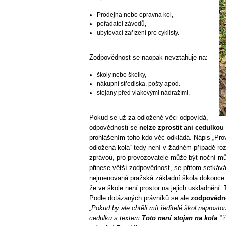
Prodejna nebo opravna kol,
pořadatel závodů,
ubytovací zařízení pro cyklisty.
Zodpovědnost se naopak nevztahuje na:
školy nebo školky,
nákupní střediska, pošty apod.
stojany před vlakovými nádražími.
Pokud se už za odložené věci odpovídá,
odpovědnosti se
nelze zprostit ani cedulkou
prohlášením toho kdo věc odkládá. Nápis „Pr
odložená kola“ tedy není v žádném případě roz
zprávou, pro provozovatele může být noční mů
přinese větší zodpovědnost, se přitom setkáv
nejmenovaná pražská základní škola dokonce z
že ve škole není prostor na jejich uskladnění. 
Podle dotázaných právníků se ale
zodpovědno
„Pokud by ale chtěli mít ředitelé škol naprosto
cedulku s textem
Toto není stojan na kola
,“
ř