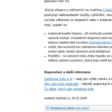
právníků Petr Vít.
Jiná je situace u zařízeních se značkou
Cyklis
poskytují nadstandardní služby cyklistům, sk
za kola odložená ve stojanech nebo v kolárnác
stojí, vyplatí se:
instalovat kvalitní stojany – při možnosti uzamk
výrazně snižuje. O kvalitních stojanech jsme 
stojanu najdete také na webu
plzenskonakole.
zvážit, zda nezavést pro cyklistickou klientel
slušný výběr zámků odolných proti přeštípnutí.
Pojištění – na odcizení nebo ztrátu majetku se
většina zařízení uzavřeno, zbývá tedy ověřit kon
Doporučení a další informace:
Zamknout kolo a jít
– rady pro výběr zámku a 
Aby vám kolo neukradli
– několik praktických 
Co dělat, když vám ukradnou kolo
redakce NaKole.cz, 26.02.2009
Diskutovat k článku
(102 reakcí)