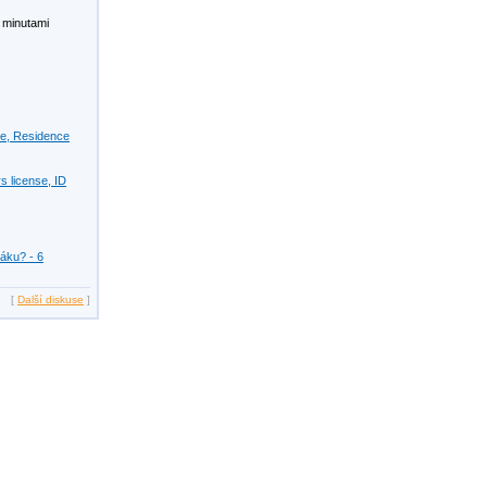
 minutami
se, Residence
s license, ID
žáku? - 6
[
Další diskuse
]