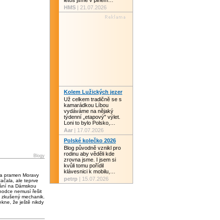
letos jsme v plném…
HMS
| 21.07.2026
Kolem Lužických jezer
Už celkem tradičně se s
kamarádkou Líbou
vydáváme na nějaký
týdenní „etapový" výlet.
Loni to bylo Polsko,…
Aar
| 17.07.2026
Polské kolečko 2026
Blog původně vznikl pro
rodinu aby věděli kde
Blogy
zrovna jsme. I jsem si
kvůli tomu pořídil
klávesnici k mobilu,…
 a pramen Moravy
petrp
| 15.07.2026
čala, ale teprve
vání na Dámskou
chodce nemusí řešit
 zkušený mechanik.
kne, že ještě nikdy