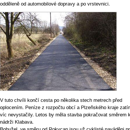
odděleně od automobilové dopravy a po vrstevnici.
V tuto chvíli končí cesta po několika stech metrech před
oplocením. Peníze z rozpočtu obcí a Plzeňského kraje zatí
víc nevystačily. Letos by měla stavba pokračovat směrem 
nádrži Klabava.
Bohužel, ve směru od Rokycan jsou už cyklisté naváděni p