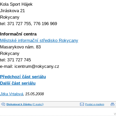
Kola Sport Hájek
Jiráskova 21
Rokycany
tel: 371 727 755, 776 196 969
Informační centra
Městské informační středisko Rokycany
Masarykovo nám. 83
Rokycany
tel: 371 727 745
e-mail: icentrum@roky­cany.cz
Předchozí část seriálu
Další část seriálu
Jitka Vrtalová
, 15.05.2008
Diskutovat k článku
(2 reakcí)
Poslat e-mailem
V