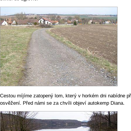
Cestou míjíme zatopený lom, který v horkém dni nabídne p
osvěžení. Před námi se za chvíli objeví autokemp Diana.