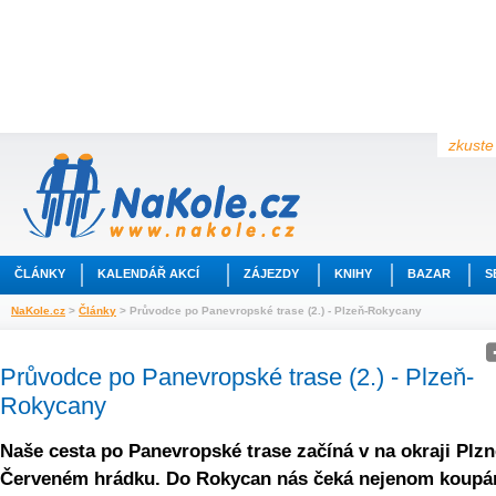
zkuste 
ČLÁNKY
KALENDÁŘ AKCÍ
ZÁJEZDY
KNIHY
BAZAR
S
NaKole.cz
>
Články
> Průvodce po Panevropské trase (2.) - Plzeň-Rokycany
Průvodce po Panevropské trase (2.) - Plzeň-
Rokycany
Naše cesta po Panevropské trase začíná v na okraji Plzn
Červeném hrádku. Do Rokycan nás čeká nejenom koupán