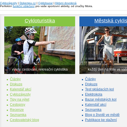
Cyklozájezdy
|
Dokempu.cz
|
Cyklobazar
|
Aktivni dovolená
Perfektní
funkční oblečení
pro vaše sportovní aktivity, od značky Moira.
Cykloturistika
Městská cyklis
výlety, cestování, rekreační cyklistika
každý den na kole ve va
Články
Články
Diskuze
Diskuze
Kalendář akcí
Test skládacích kol
Cyklozájezdy
Elektrokola
Tipy na výlet
Bazar městských kol
Cestopisy
Kalendář akcí
Recenze
Seznamka
Seznamka
Blog o životě ve městě
Cestovatelský blog
Publikace ke stažení