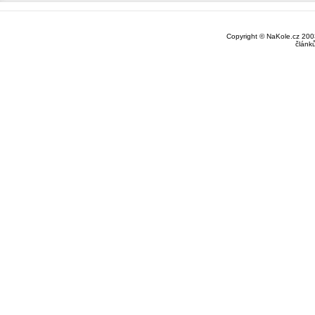
Copyright © NaKole.cz 2003
článk