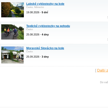
Labské cyklostezky na kole
Česko, Německo
19.08.2026 -
5 dní
Teplické cyklostezky na pohodu
Česko
25.08.2026 -
4 dny
Moravské Slovácko na kole
Česko
25.09.2026 -
3 dny
[
Další 
Do vaš