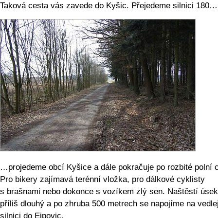
Taková cesta vás zavede do Kyšic. Přejedeme silnici 180…
…projedeme obcí Kyšice a dále pokračuje po rozbité polní 
Pro bikery zajímavá terénní vložka, pro dálkové cyklisty
s brašnami nebo dokonce s vozíkem zlý sen. Naštěstí úsek
příliš dlouhý a po zhruba 500 metrech se napojíme na vedle
silnici do Ejpovic.