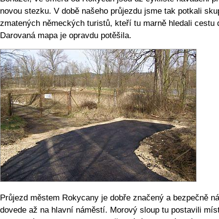
novou stezku. V době našeho průjezdu jsme tak potkali sku
zmatených německých turistů, kteří tu marně hledali cestu 
Darovaná mapa je opravdu potěšila.
Průjezd městem Rokycany je dobře značený a bezpečně n
dovede až na hlavní náměstí. Morový sloup tu postavili mís