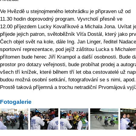
Ve Hvězdě u stejnojmeného letohrádku je připraven už od
11.30 hodin doprovodný program. Vyvrcholí přesně ve
12.00 příjezdem Lucky Kovaříkové a Michala Jona. Uvítat j
přijede jejich patron, světoběžník Víťa Dostál, který jako pr
Čech objel svět na kole, dále Ing. Jan Linger, ředitel Nadac
sportovní reprezentace, pod jejíž záštitou Lucka s Michalem 
přítomen bude herec Jiří Krampol a další osobnosti. Bude d
prostor pro dotazy veřejnosti, bude probíhat prodej a autog
všech tří knížek, které během tří let oba cestovatelé už naps
budou možná osobní setkání, fotografování se s nimi, apod.
Prostě taková příjemná a trochu netradiční Prvomájová vyj
Fotogalerie