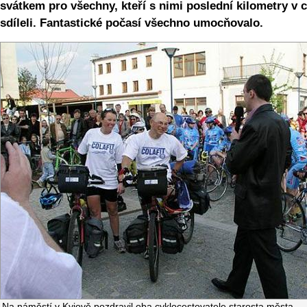
svátkem pro všechny, kteří s nimi poslední kilometry v c
sdíleli. Fantastické počasí všechno umocňovalo.
Na náměstí v Kyjově pozdravil oba cyklocestovatele starosta města