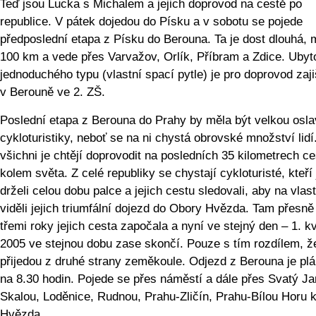
Teď jsou Lucka s Michalem a jejich doprovod na cestě po
republice. V pátek dojedou do Písku a v sobotu se pojede
předposlední etapa z Písku do Berouna. Ta je dost dlouhá, 
100 km a vede přes Varvažov, Orlík, Příbram a Zdice. Ubyt
jednoduchého typu (vlastní spací pytle) je pro doprovod zaj
v Berouně ve 2. ZŠ.
Poslední etapa z Berouna do Prahy by měla být velkou osl
cykloturistiky, neboť se na ni chystá obrovské množství lidí.
všichni je chtějí doprovodit na posledních 35 kilometrech ce
kolem světa. Z celé republiky se chystají cykloturisté, kteří
drželi celou dobu palce a jejich cestu sledovali, aby na vlast
viděli jejich triumfální dojezd do Obory Hvězda. Tam přesně
třemi roky jejich cesta započala a nyní ve stejný den – 1. k
2005 ve stejnou dobu zase skončí. Pouze s tím rozdílem, ž
přijedou z druhé strany zeměkoule. Odjezd z Berouna je pl
na 8.30 hodin. Pojede se přes náměstí a dále přes Svatý J
Skalou, Loděnice, Rudnou, Prahu-Zličín, Prahu-Bílou Horu 
Hvězda.