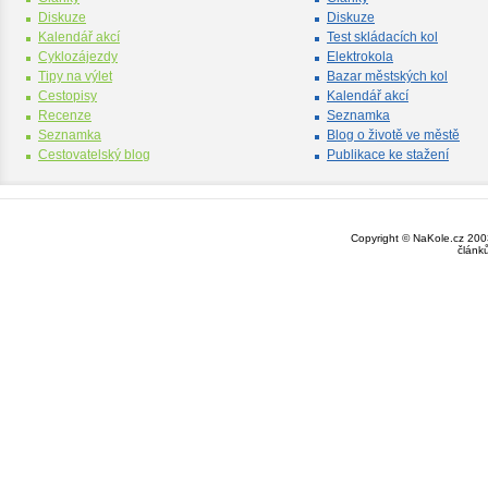
Diskuze
Diskuze
Kalendář akcí
Test skládacích kol
Cyklozájezdy
Elektrokola
Tipy na výlet
Bazar městských kol
Cestopisy
Kalendář akcí
Recenze
Seznamka
Seznamka
Blog o životě ve městě
Cestovatelský blog
Publikace ke stažení
Copyright © NaKole.cz 2003
článk