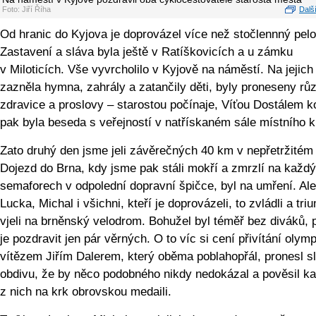
Foto: Jiří Říha
Další
Od hranic do Kyjova je doprovázel více než stočlennný pelo
Zastavení a sláva byla ještě v Ratíškovicích a u zámku
v Miloticích. Vše vyvrcholilo v Kyjově na náměstí. Na jejich
zazněla hymna, zahrály a zatančily děti, byly proneseny rů
zdravice a proslovy – starostou počínaje, Víťou Dostálem k
pak byla beseda s veřejností v natřískaném sále místního k
Zato druhý den jsme jeli závěrečných 40 km v nepřetržitém 
Dojezd do Brna, kdy jsme pak stáli mokří a zmrzlí na každ
semaforech v odpolední dopravní špičce, byl na umření. Ale
Lucka, Michal i všichni, kteří je doprovázeli, to zvládli a tri
vjeli na brněnský velodrom. Bohužel byl téměř bez diváků, p
je pozdravit jen pár věrných. O to víc si cení přivítání olym
vítězem Jiřím Dalerem, který oběma poblahopřál, pronesl s
obdivu, že by něco podobného nikdy nedokázal a pověsil 
z nich na krk obrovskou medaili.