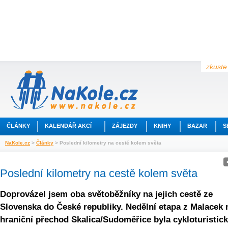
zkuste 
ČLÁNKY
KALENDÁŘ AKCÍ
ZÁJEZDY
KNIHY
BAZAR
S
NaKole.cz
>
Články
> Poslední kilometry na cestě kolem světa
Poslední kilometry na cestě kolem světa
Doprovázel jsem oba světoběžníky na jejich cestě ze
Slovenska do České republiky. Nedělní etapa z Malacek 
hraniční přechod Skalica/Sudoměřice byla cykloturistic