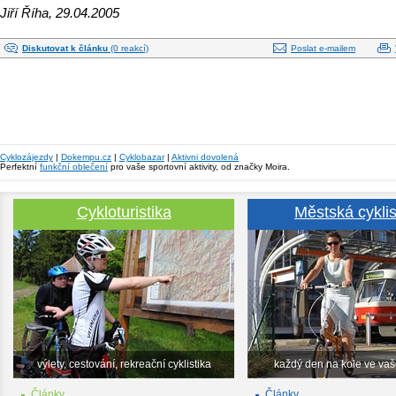
Jiří Říha, 29.04.2005
Diskutovat k článku
(0 reakcí)
Poslat e-mailem
Cyklozájezdy
|
Dokempu.cz
|
Cyklobazar
|
Aktivni dovolená
Perfektní
funkční oblečení
pro vaše sportovní aktivity, od značky Moira.
Cykloturistika
Městská cyklis
výlety, cestování, rekreační cyklistika
každý den na kole ve va
Články
Články