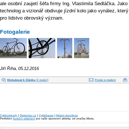
ale osobní zaujetí šéfa firmy Ing. Vlastimila Sedláčka. Jako
technolog a vizionář obdivuje jízdní kolo jako vynález, kter
pro lidstvo obrovský význam.
Fotogalerie
Jiří Říha, 05.12.2016
Diskutovat k článku
(2 reakcí)
Poslat e-mailem
Cyklozájezdy
|
Dokempu.cz
|
Cyklobazar
|
Aktivni dovolená
Perfektní
funkční oblečení
pro vaše sportovní aktivity, od značky Moira.