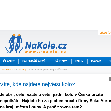
zkuste 
ČLÁNKY
KALENDÁŘ AKCÍ
ZÁJEZDY
KNIHY
BAZAR
S
NaKole.cz
>
Články
> Víte, kde najdete největší kolo?
Víte, kde najdete největší kolo?
Je obří, celé rezaté a větší jízdní kolo v Česku určitě
nepotkáte. Najdete ho za plotem areálu firmy Seko Aero
na kraji města Louny. A proč zrovna tam?