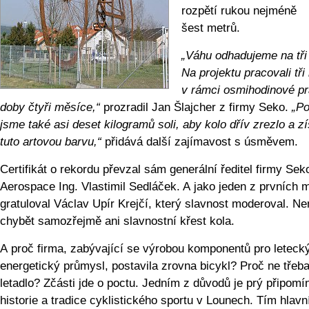
rozpětí rukou nejméně
šest metrů.
„Váhu odhadujeme na tři 
Na projektu pracovali tři 
v rámci osmihodinové p
doby čtyři měsíce,“
prozradil Jan Šlajcher z firmy Seko.
„Po
jsme také asi deset kilogramů soli, aby kolo dřív zrezlo a z
tuto artovou barvu,“
přidává další zajímavost s úsměvem.
Certifikát o rekordu převzal sám generální ředitel firmy Sek
Aerospace Ing. Vlastimil Sedláček. A jako jeden z prvních 
gratuloval Václav Upír Krejčí, který slavnost moderoval. N
chybět samozřejmě ani slavnostní křest kola.
A proč firma, zabývající se výrobou komponentů pro leteck
energetický průmysl, postavila zrovna bicykl? Proč ne třeb
letadlo? Zčásti jde o poctu. Jedním z důvodů je prý připomí
historie a tradice cyklistického sportu v Lounech. Tím hlavn