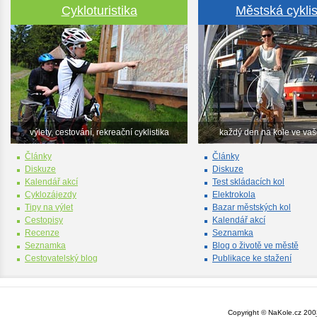
Cykloturistika
Městská cyklis
výlety, cestování, rekreační cyklistika
každý den na kole ve va
Články
Články
Diskuze
Diskuze
Kalendář akcí
Test skládacích kol
Cyklozájezdy
Elektrokola
Tipy na výlet
Bazar městských kol
Cestopisy
Kalendář akcí
Recenze
Seznamka
Seznamka
Blog o životě ve městě
Cestovatelský blog
Publikace ke stažení
Copyright © NaKole.cz 2003