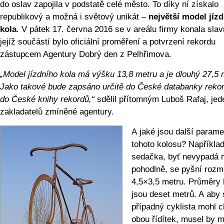
do oslav zapojila v podstatě celé město. To díky ní získalo
republikový a možná i světový unikát –
největší model jíz
kola
. V pátek 17. června 2016 se v areálu firmy konala slav
jejíž součástí bylo oficiální proměření a potvrzení rekordu
zástupcem Agentury Dobrý den z Pelhřimova.
„Model jízdního kola má výšku 13,8 metru a je dlouhý 27,5 
Jako takové bude zapsáno určitě do České databanky reko
do České knihy rekordů,“
sdělil přítomným Luboš Rafaj, jed
zakladatelů zmíněné agentury.
A jaké jsou další parame
tohoto kolosu? Napříkla
sedačka, byť nevypadá
pohodlně, se pyšní rozm
4,5×3,5 metru. Průměry 
jsou deset metrů. A aby 
případný cyklista mohl c
obou řídítek, musel by m