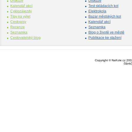
Diskuze
Diskuze
Kalendář akcí
Test skládacích kol
Cyklozájezdy
Elektrokola
Tipy na výlet
Bazar městských kol
Cestopisy
Kalendář akcí
Recenze
Seznamka
Seznamka
Blog o životě ve městě
Cestovatelský blog
Publikace ke stažení
Copyright © NaKole.cz 2003
článk