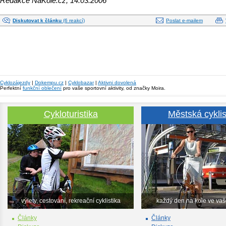
Redakce NaKole.cz, 14.03.2006
Diskutovat k článku
(6 reakcí)
Poslat e-mailem
Cyklozájezdy
|
Dokempu.cz
|
Cyklobazar
|
Aktivni dovolená
Perfektní
funkční oblečení
pro vaše sportovní aktivity, od značky Moira.
Cykloturistika
Městská cyklis
výlety, cestování, rekreační cyklistika
každý den na kole ve va
Články
Články