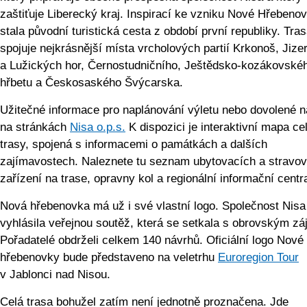
zaštiťuje Liberecký kraj. Inspirací ke vzniku Nové Hřebeno
stala původní turistická cesta z období první republiky. Tra
spojuje nejkrásnější místa vrcholových partií Krkonoš, Jiz
a Lužických hor, Černostudničního, Ještědsko-kozákovské
hřbetu a Českosaského Švýcarska.
Užitečné informace pro naplánování výletu nebo dovolené n
na stránkách
Nisa o.p.s.
K dispozici je interaktivní mapa ce
trasy, spojená s informacemi o památkách a dalších
zajímavostech. Naleznete tu seznam ubytovacích a stravo
zařízení na trase, opravny kol a regionální informační centr
Nová hřebenovka má už i své vlastní logo. Společnost Nisa
vyhlásila veřejnou soutěž, která se setkala s obrovským z
Pořadatelé obdrželi celkem 140 návrhů. Oficiální logo Nové
hřebenovky bude představeno na veletrhu
Euroregion Tour
v Jablonci nad Nisou.
Celá trasa bohužel zatím není jednotně proznačena. Jde