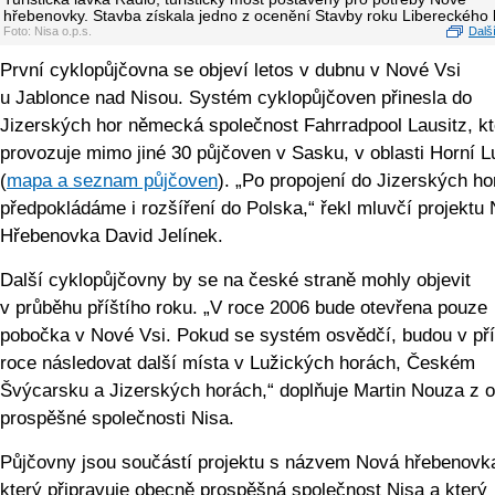
hřebenovky. Stavba získala jedno z ocenění Stavby roku Libereckého 
Foto: Nisa o.p.s.
Další
První cyklopůjčovna se objeví letos v dubnu v Nové Vsi
u Jablonce nad Nisou. Systém cyklopůjčoven přinesla do
Jizerských hor německá společnost Fahrradpool Lausitz, kt
provozuje mimo jiné 30 půjčoven v Sasku, v oblasti Horní L
(
mapa a seznam půjčoven
). „Po propojení do Jizerských ho
předpokládáme i rozšíření do Polska,“ řekl mluvčí projektu
Hřebenovka David Jelínek.
Další cyklopůjčovny by se na české straně mohly objevit
v průběhu příštího roku. „V roce 2006 bude otevřena pouze
pobočka v Nové Vsi. Pokud se systém osvědčí, budou v př
roce následovat další místa v Lužických horách, Českém
Švýcarsku a Jizerských horách,“ doplňuje Martin Nouza z 
prospěšné společnosti Nisa.
Půjčovny jsou součástí projektu s názvem Nová hřebenovk
který připravuje obecně prospěšná společnost Nisa a který