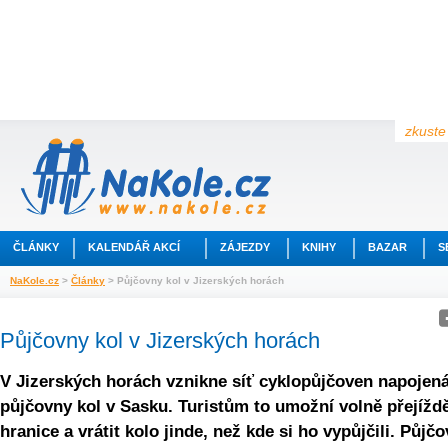
zkuste 
ČLÁNKY
KALENDÁŘ AKCÍ
ZÁJEZDY
KNIHY
BAZAR
S
NaKole.cz
>
Články
> Půjčovny kol v Jizerských horách
Půjčovny kol v Jizerských horách
V Jizerských horách vznikne síť cyklopůjčoven napojen
půjčovny kol v Sasku. Turistům to umožní volně přejížd
hranice a vrátit kolo jinde, než kde si ho vypůjčili. Půjč