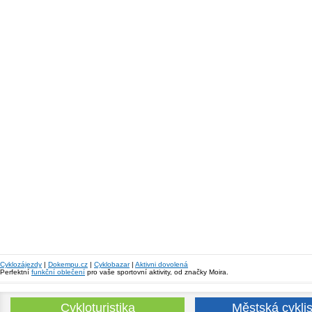
Cyklozájezdy
|
Dokempu.cz
|
Cyklobazar
|
Aktivni dovolená
Perfektní
funkční oblečení
pro vaše sportovní aktivity, od značky Moira.
Cykloturistika
Městská cyklis