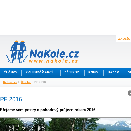
zkuste 
ČLÁNKY
KALENDÁŘ AKCÍ
ZÁJEZDY
KNIHY
BAZAR
S
NaKole.cz
>
Články
> PF 2016
PF 2016
Přejeme vám pestrý a pohodový průjezd rokem 2016.