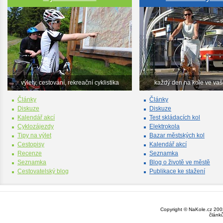
výlety, cestování, rekreační cyklistika
každý den na kole ve va
Články
Články
Diskuze
Diskuze
Kalendář akcí
Test skládacích kol
Cyklozájezdy
Elektrokola
Tipy na výlet
Bazar městských kol
Cestopisy
Kalendář akcí
Recenze
Seznamka
Seznamka
Blog o životě ve městě
Cestovatelský blog
Publikace ke stažení
Copyright © NaKole.cz 2003
článk