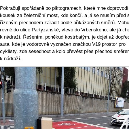
Pokračuji spořádaně po piktogramech, které mne doprovodí
kousek za železniční most, kde končí, a já se musím před 
řízeným přechodem zařadit podle přikázaných směrů. Mohu 
rovně do ulice Partyzánské, vlevo do Vrbenského, ale já ch
k nádraží. Řešením, poněkud kostrbatým, je dojet až dopře
auta, kde je vodorovně vyznačen značkou V19 prostor pro
cyklisty, zde sesednout a kolo převést přes přechod směr
k nádraží.