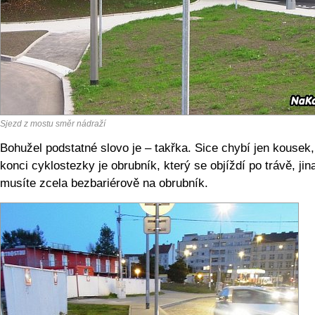
Sjezd z mostu směr nádraží
Bohužel podstatné slovo je – takřka. Sice chybí jen kousek,
konci cyklostezky je obrubník, který se objíždí po trávě, jin
musíte zcela bezbariérově na obrubník.