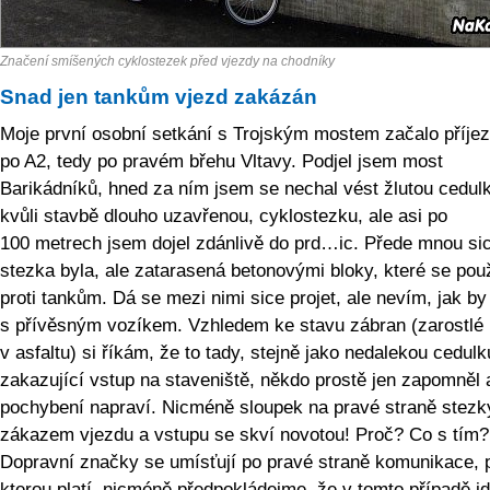
Značení smíšených cyklostezek před vjezdy na chodníky
Snad jen tankům vjezd zakázán
Moje první osobní setkání s Trojským mostem začalo příje
po A2, tedy po pravém břehu Vltavy. Podjel jsem most
Barikádníků, hned za ním jsem se nechal vést žlutou cedul
kvůli stavbě dlouho uzavřenou, cyklostezku, ale asi po
100 metrech jsem dojel zdánlivě do prd…ic. Přede mnou si
stezka byla, ale zatarasená betonovými bloky, které se použ
proti tankům. Dá se mezi nimi sice projet, ale nevím, jak by
s přívěsným vozíkem. Vzhledem ke stavu zábran (zarostlé
v asfaltu) si říkám, že to tady, stejně jako nedalekou cedulk
zakazující vstup na staveniště, někdo prostě jen zapomněl 
pochybení napraví. Nicméně sloupek na pravé straně stezk
zákazem vjezdu a vstupu se skví novotou! Proč? Co s tím?
Dopravní značky se umísťují po pravé straně komunikace, 
kterou platí, nicméně předpokládejme, že v tomto případě j