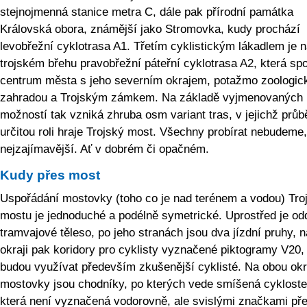
stejnojmenná stanice metra C, dále pak přírodní památka
Královská obora, známější jako Stromovka, kudy prochází
levobřežní cyklotrasa A1. Třetím cyklistickým lákadlem je 
trojském břehu pravobřežní páteřní cyklotrasa A2, která spo
centrum města s jeho severním okrajem, potažmo zoologic
zahradou a Trojským zámkem. Na základě vyjmenovaných
možností tak vzniká zhruba osm variant tras, v jejichž prů
určitou roli hraje Trojský most. Všechny probírat nebudeme,
nejzajímavější. Ať v dobrém či opačném.
Kudy přes most
Uspořádání mostovky (toho co je nad terénem a vodou) Tro
mostu je jednoduché a podélně symetrické. Uprostřed je od
tramvajové těleso, po jeho stranách jsou dva jízdní pruhy, na
okraji pak koridory pro cyklisty vyznačené piktogramy V20, 
budou využívat především zkušenější cyklisté. Na obou okr
mostovky jsou chodníky, po kterých vede smíšená cykloste
která není vyznačená vodorovně, ale svislými značkami př