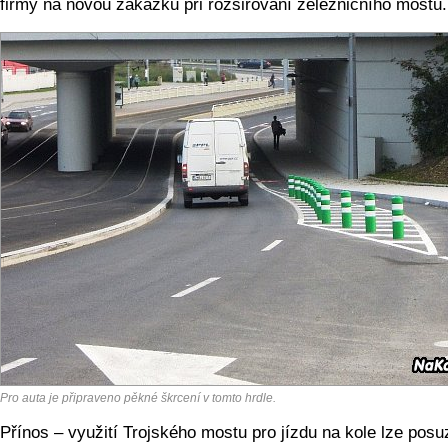
firmy na novou zakázku při rozšiřování železničního mostu.
Pro auta je připraveno pěkné škrcení v tomto hrdle.
Přínos – využití Trojského mostu pro jízdu na kole lze posu