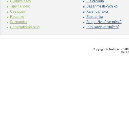
Cyklozájezdy
Elektrokola
Tipy na výlet
Bazar městských kol
Cestopisy
Kalendář akcí
Recenze
Seznamka
Seznamka
Blog o životě ve městě
Cestovatelský blog
Publikace ke stažení
Copyright © NaKole.cz 2003
článk