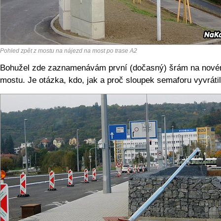
Pohled zpět z mostu na nájezd na most po trase A2
Bohužel zde zaznamenávám první (dočasný) šrám na nov
mostu. Je otázka, kdo, jak a proč sloupek semaforu vyvrátil