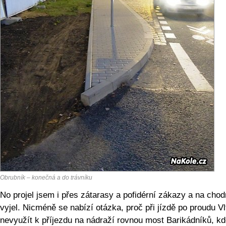
Obrubník – konečná a do trávníku
No projel jsem i přes zátarasy a pofidérní zákazy a na chod
vyjel. Nicméně se nabízí otázka, proč při jízdě po proudu V
nevyužít k příjezdu na nádraží rovnou most Barikádníků, k