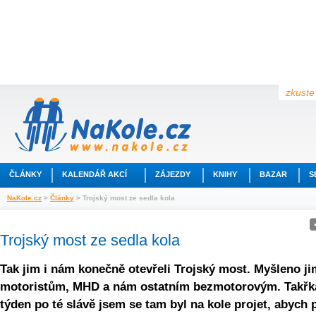
zkuste 
ČLÁNKY
KALENDÁŘ AKCÍ
ZÁJEZDY
KNIHY
BAZAR
S
NaKole.cz
>
Články
> Trojský most ze sedla kola
Trojský most ze sedla kola
Tak jim i nám konečně otevřeli Trojský most. Myšleno ji
motoristům, MHD a nám ostatním bezmotorovým. Takřk
týden po té slávě jsem se tam byl na kole projet, abych 