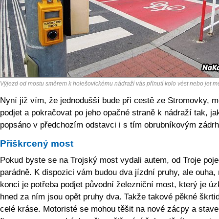
Výjezd od mostu směrem k holešovickému nádraží vás přinutí kolo vést nebo jet me
Nyní již vím, že jednodušší bude při cestě ze Stromovky, m
podjet a pokračovat po jeho opačné straně k nádraží tak, jak
popsáno v předchozím odstavci i s tím obrubníkovým zádr
Přiškrcený most
Pokud byste se na Trojský most vydali autem, od Troje poj
parádně. K dispozici vám budou dva jízdní pruhy, ale ouha,
konci je potřeba podjet původní železniční most, který je úz
hned za ním jsou opět pruhy dva. Takže takové pěkné škrtid
celé kráse. Motoristé se mohou těšit na nové zácpy a stave