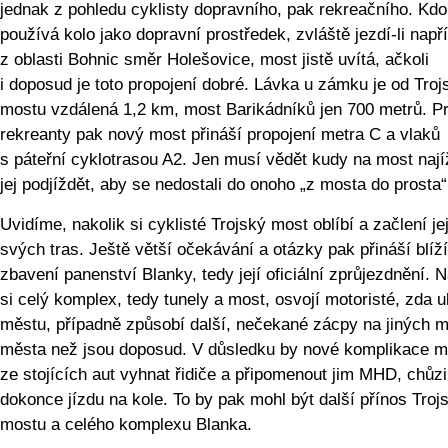
jednak z pohledu cyklisty dopravního, pak rekreačního. Kdo
používá kolo jako dopravní prostředek, zvláště jezdí-li např
z oblasti Bohnic směr Holešovice, most jistě uvítá, ačkoli
i doposud je toto propojení dobré. Lávka u zámku je od Tro
mostu vzdálená 1,2 km, most Barikádníků jen 700 metrů. P
rekreanty pak nový most přináší propojení metra C a vlaků
s páteřní cyklotrasou A2. Jen musí vědět kudy na most nají
jej podjíždět, aby se nedostali do onoho „z mosta do prosta“
Uvidíme, nakolik si cyklisté Trojský most oblíbí a začlení je
svých tras. Ještě větší očekávání a otázky pak přináší blíží
zbavení panenství Blanky, tedy její oficiální zprůjezdnění. N
si celý komplex, tedy tunely a most, osvojí motoristé, zda u
městu, případně způsobí další, nečekané zácpy na jiných m
města než jsou doposud. V důsledku by nové komplikace m
ze stojících aut vyhnat řidiče a připomenout jim MHD, chůzi
dokonce jízdu na kole. To by pak mohl být další přínos Troj
mostu a celého komplexu Blanka.