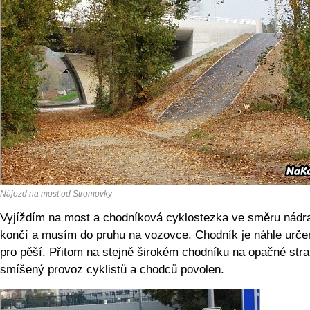
Nájezd na most od Stromovky
Vyjíždím na most a chodníková cyklostezka ve směru nádr
končí a musím do pruhu na vozovce. Chodník je náhle urče
pro pěší. Přitom na stejně širokém chodníku na opačné stra
smíšený provoz cyklistů a chodců povolen.