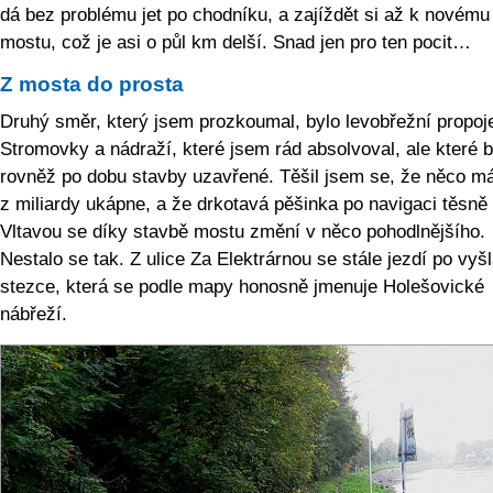
dá bez problému jet po chodníku, a zajíždět si až k novému
mostu, což je asi o půl km delší. Snad jen pro ten pocit…
Z mosta do prosta
Druhý směr, který jsem prozkoumal, bylo levobřežní propoj
Stromovky a nádraží, které jsem rád absolvoval, ale které b
rovněž po dobu stavby uzavřené. Těšil jsem se, že něco m
z miliardy ukápne, a že drkotavá pěšinka po navigaci těsně
Vltavou se díky stavbě mostu změní v něco pohodlnějšího.
Nestalo se tak. Z ulice Za Elektrárnou se stále jezdí po vyš
stezce, která se podle mapy honosně jmenuje Holešovické
nábřeží.