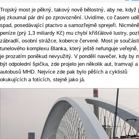
Trojský most je pěkný, takový nově bělostný, aby ne, když
jej zkoumal pár dní po zprovoznění. Uvidíme, co časem udě
spad, posedávající ptactvo a samozřejmě sprejeři. Nicméně
peníze (prý 1,3 miliardy Kč) mu chybí křišťálové lustry, po
zábradlí, osobní strážce, koberce červené. Most je součást
tunelového komplexu Blanka, který ještě nefunguje veřejně,
je prozatím poněkud nevyužitý. V pondělí navečer, kdy by 
být odpolední špička, zde projelo jen několik aut, tramvají a
autobusů MHD. Nejvíce zde pak bylo pěších a cyklistů
okukujících a fotících, stejně jako já.