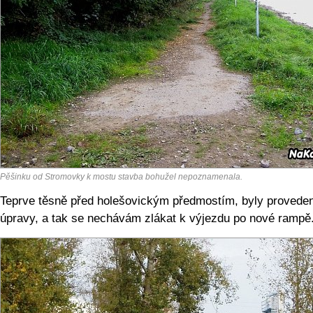
Pěšinku od Stromovky k mostu stavba bohužel nepoznamenala.
Teprve těsně před holešovickým předmostím, byly provede
úpravy, a tak se nechávám zlákat k výjezdu po nové rampě