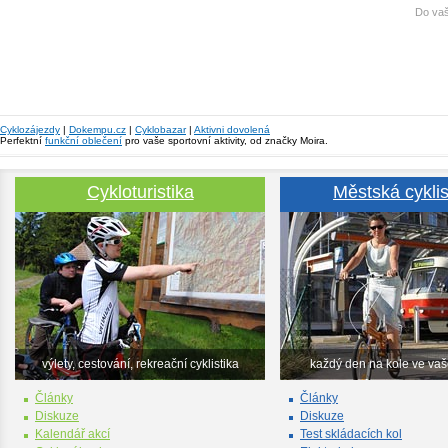
Do vaš
Cyklozájezdy
|
Dokempu.cz
|
Cyklobazar
|
Aktivni dovolená
Perfektní
funkční oblečení
pro vaše sportovní aktivity, od značky Moira.
Cykloturistika
Městská cyklis
výlety, cestování, rekreační cyklistika
každý den na kole ve va
Články
Články
Diskuze
Diskuze
Kalendář akcí
Test skládacích kol