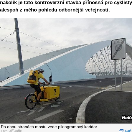
nakolik je tato kontroverzní stavba přínosná pro cyklisty
alespoň z mého pohledu odbornější veřejnosti.
Po obou stranách mostu vede piktogramový koridor.
Foto: Jiří Juřík
Další