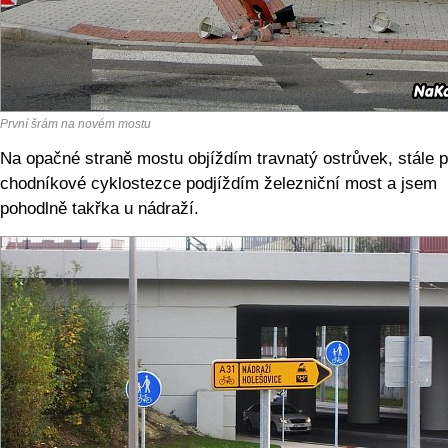
První šrám na novém mostu
Na opačné straně mostu objíždím travnatý ostrůvek, stále 
chodníkové cyklostezce podjíždím železniční most a jsem
pohodlně takřka u nádraží.