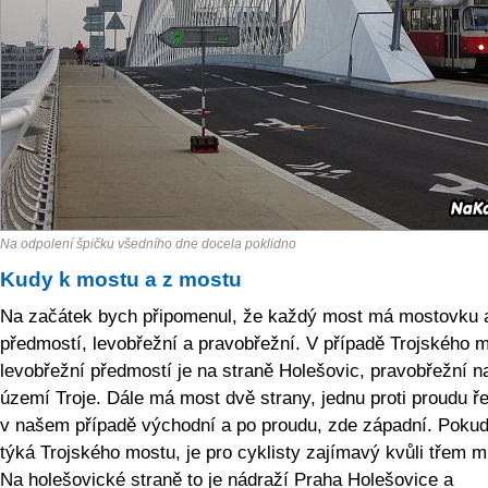
Na odpolení špičku všedního dne docela poklidno
Kudy k mostu a z mostu
Na začátek bych připomenul, že každý most má mostovku 
předmostí, levobřežní a pravobřežní. V případě Trojského 
levobřežní předmostí je na straně Holešovic, pravobřežní n
území Troje. Dále má most dvě strany, jednu proti proudu ř
v našem případě východní a po proudu, zde západní. Pokud
týká Trojského mostu, je pro cyklisty zajímavý kvůli třem 
Na holešovické straně to je nádraží Praha Holešovice a