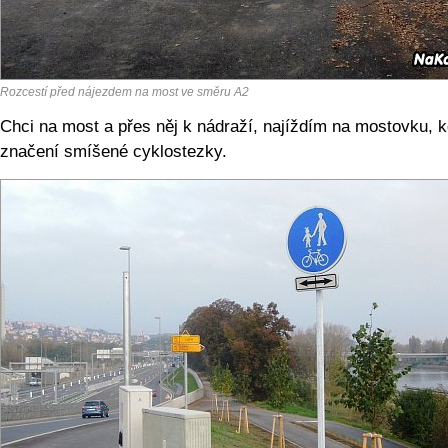
Rozcestí před nájezdem na most ve směru A2
Chci na most a přes něj k nádraží, najíždím na mostovku, k
značení smíšené cyklostezky.