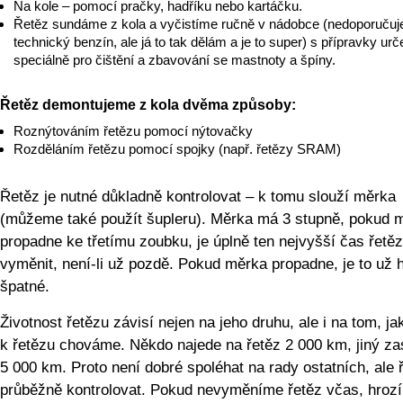
Na kole – pomocí pračky, hadříku nebo kartáčku.
Řetěz sundáme z kola a vyčistíme ručně v nádobce (nedoporučuj
technický benzín, ale já to tak dělám a je to super) s přípravky ur
speciálně pro čištění a zbavování se mastnoty a špíny.
Řetěz demontujeme z kola dvěma způsoby:
Roznýtováním řetězu pomocí nýtovačky
Rozděláním řetězu pomocí spojky (např. řetězy SRAM)
Řetěz je nutné důkladně kontrolovat – k tomu slouží měrka
(můžeme také použít šupleru). Měrka má 3 stupně, pokud 
propadne ke třetímu zoubku, je úplně ten nejvyšší čas řetěz
vyměnit, není-li už pozdě. Pokud měrka propadne, je to už 
špatné.
Životnost řetězu závisí nejen na jeho druhu, ale i na tom, ja
k řetězu chováme. Někdo najede na řetěz 2 000 km, jiný za
5 000 km. Proto není dobré spoléhat na rady ostatních, ale 
průběžně kontrolovat. Pokud nevyměníme řetěz včas, hrozí