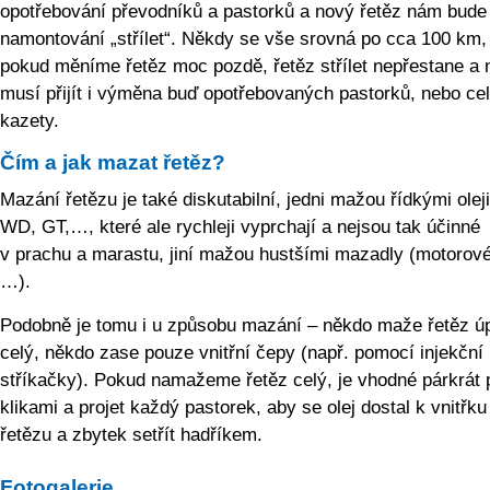
opotřebování převodníků a pastorků a nový řetěz nám bude
namontování „střílet“. Někdy se vše srovná po cca 100 km,
pokud měníme řetěz moc pozdě, řetěz střílet nepřestane a 
musí přijít i výměna buď opotřebovaných pastorků, nebo ce
kazety.
Čím a jak mazat řetěz?
Mazání řetězu je také diskutabilní, jedni mažou řídkými olej
WD, GT,…, které ale rychleji vyprchají a nejsou tak účinné
v prachu a marastu, jiní mažou hustšími mazadly (motorové
…).
Podobně je tomu i u způsobu mazání – někdo maže řetěz ú
celý, někdo zase pouze vnitřní čepy (např. pomocí injekční
stříkačky). Pokud namažeme řetěz celý, je vhodné párkrát p
klikami a projet každý pastorek, aby se olej dostal k vnitřk
řetězu a zbytek setřít hadříkem.
Fotogalerie