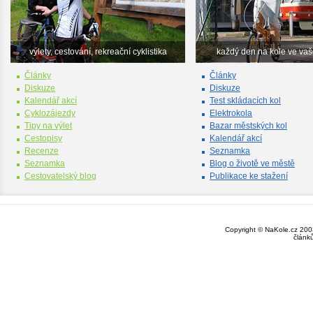
výlety, cestování, rekreační cyklistika
každý den na kole ve va
Články
Články
Diskuze
Diskuze
Kalendář akcí
Test skládacích kol
Cyklozájezdy
Elektrokola
Tipy na výlet
Bazar městských kol
Cestopisy
Kalendář akcí
Recenze
Seznamka
Seznamka
Blog o životě ve městě
Cestovatelský blog
Publikace ke stažení
Copyright © NaKole.cz 2003
článk