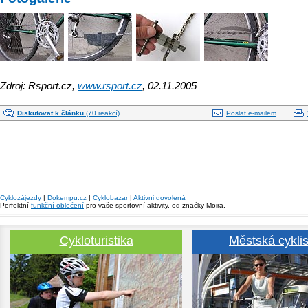
Zdroj: Rsport.cz,
www.rsport.cz
, 02.11.2005
Diskutovat k článku
(70 reakcí)
Poslat e-mailem
Cyklozájezdy
|
Dokempu.cz
|
Cyklobazar
|
Aktivni dovolená
Perfektní
funkční oblečení
pro vaše sportovní aktivity, od značky Moira.
Cykloturistika
Městská cyklis