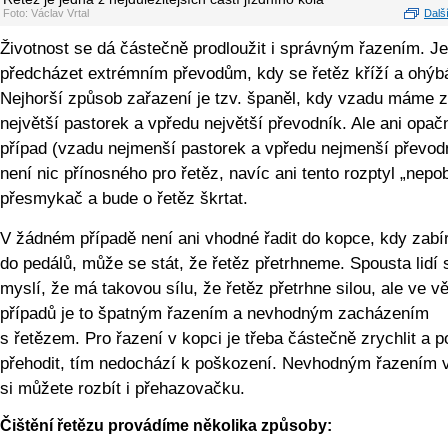
Foto: Václav Vrtal
Další
Životnost se dá částečně prodloužit i správným řazením. Je
předcházet extrémním převodům, kdy se řetěz kříží a ohýb
Nejhorší způsob zařazení je tzv. španěl, kdy vzadu máme 
největší pastorek a vpředu největší převodník. Ale ani opač
případ (vzadu nejmenší pastorek a vpředu nejmenší převod
není nic přínosného pro řetěz, navíc ani tento rozptyl „nepo
přesmykač a bude o řetěz škrtat.
V žádném případě není ani vhodné řadit do kopce, kdy zab
do pedálů, může se stát, že řetěz přetrhneme. Spousta lidí 
myslí, že má takovou sílu, že řetěz přetrhne silou, ale ve v
případů je to špatným řazením a nevhodným zacházením
s řetězem. Pro řazení v kopci je třeba částečně zrychlit a p
přehodit, tím nedochází k poškození. Nevhodným řazením v
si můžete rozbít i přehazovačku.
Čištění řetězu provádíme několika způsoby: