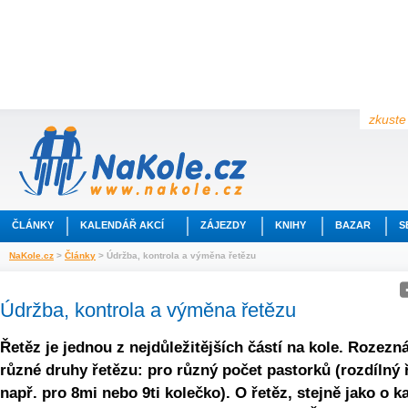
zkuste 
ČLÁNKY
KALENDÁŘ AKCÍ
ZÁJEZDY
KNIHY
BAZAR
S
NaKole.cz
>
Články
> Údržba, kontrola a výměna řetězu
Údržba, kontrola a výměna řetězu
Řetěz je jednou z nejdůležitějších částí na kole. Rozez
různé druhy řetězu: pro různý počet pastorků (rozdílný 
např. pro 8mi nebo 9ti kolečko). O řetěz, stejně jako o 