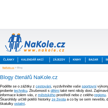
ČLÁNKY
KALENDÁŘ AKCÍ
ZÁJEZDY
KNIHY
BAZAR
S
NaKole.cz
> Blog
Blogy čtenářů NaKole.cz
Podělte se o zážitky z
cestování
, vyzdvihněte vaše
sportovní
výkony
proberte
techniku
. Zkušeností s
dětmi
také není nikdy dost. Zajímavé
informace kolem vás, z
městského
prostředí nebo z celého
regionu
.
Škarohlídy určitě potěší historky
ze života
a co by se sem nevešlo, d
škatulky
ostatní
.