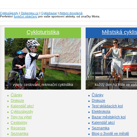
Cyklozájezdy
|
Dokempu.cz
|
Cyklobazar
|
Aktivni dovolená
Perfektní
funkční oblečení
pro vaše sportovní aktivity, od značky Moira.
Cykloturistika
Městská cyklis
výlety, cestování, rekreační cyklistika
každý den na kole ve va
Články
Články
Diskuze
Diskuze
Kalendář akcí
Test skládacích kol
Cyklozájezdy
Elektrokola
Tipy na výlet
Bazar městských kol
Cestopisy
Kalendář akcí
Recenze
Seznamka
Seznamka
Blog o životě ve městě