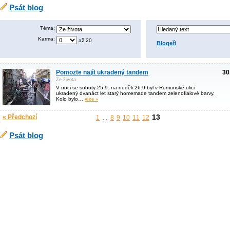
Psát blog
Téma:
Karma:
až 20
Blogeři
Pomozte najít ukradený tandem
30
Ze života
V noci se soboty 25.9. na neděli 26.9 byl v Rumunské ulici
ukradený dvanáct let starý homemade tandem zelenofialové barvy.
Kolo bylo…
více »
13
« Předchozí
1
8
9
10
11
12
…
Psát blog