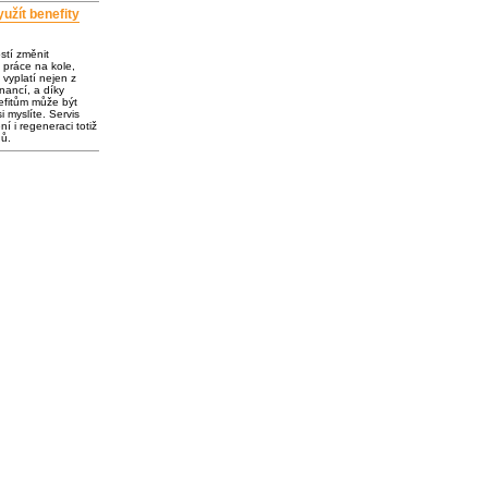
užít benefity
ostí změnit
 práce na kole,
vyplatí nejen z
inancí, a díky
fitům může být
i myslíte. Servis
í i regeneraci totiž
dů.