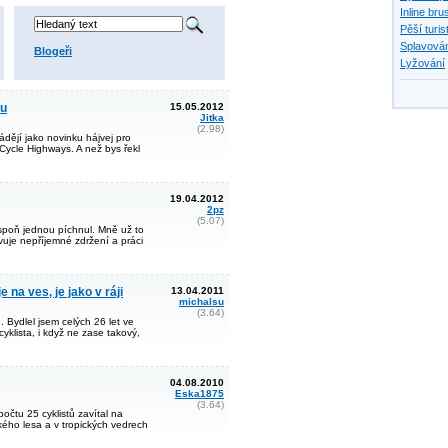
Inline bru
Pěší turis
Splavován
Blogeři
Lyžování
ku
15.05.2012
Jitka
(2.98)
dějí jako novinku hájvej pro
e Cycle Highways. A než bys řekl
19.04.2012
2pz
(5.07)
espoň jednou píchnul. Mně už to
vuje nepříjemné zdržení a práci
 na ves, je jako v ráji
13.04.2011
michalsu
(3.64)
. Bydlel jsem celých 26 let ve
cyklista, i když ne zase takový,
04.08.2010
Eska1875
(3.64)
očtu 25 cyklistů zavítal na
kého lesa a v tropických vedrech