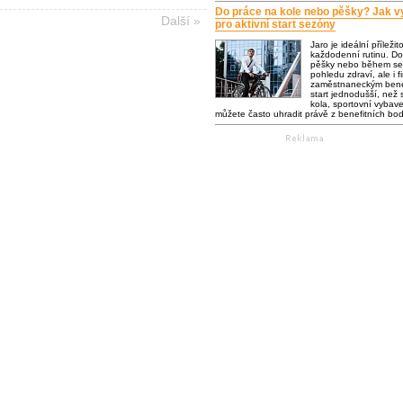
Do práce na kole nebo pěšky? Jak vy
Další »
pro aktivní start sezóny
Jaro je ideální příležit
každodenní rutinu. Do
pěšky nebo během se 
pohledu zdraví, ale i f
zaměstnaneckým bene
start jednodušší, než s
kola, sportovní vybaven
můžete často uhradit právě z benefitních bo