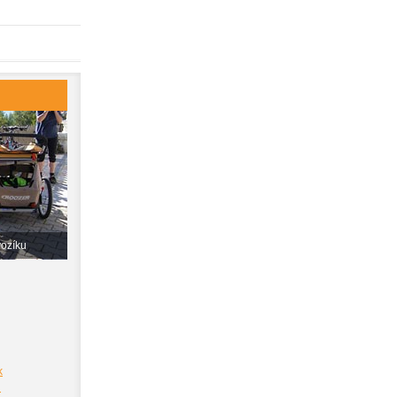
vozíku
k
i