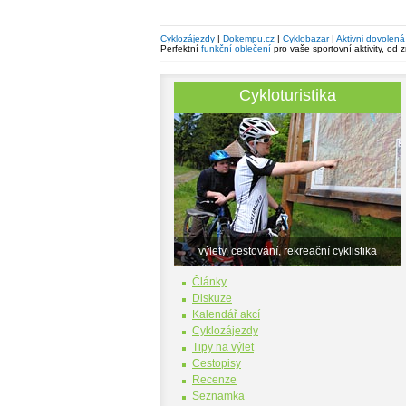
Cyklozájezdy
|
Dokempu.cz
|
Cyklobazar
|
Aktivni dovolená
Perfektní
funkční oblečení
pro vaše sportovní aktivity, od 
Cykloturistika
výlety, cestování, rekreační cyklistika
Články
Diskuze
Kalendář akcí
Cyklozájezdy
Tipy na výlet
Cestopisy
Recenze
Seznamka