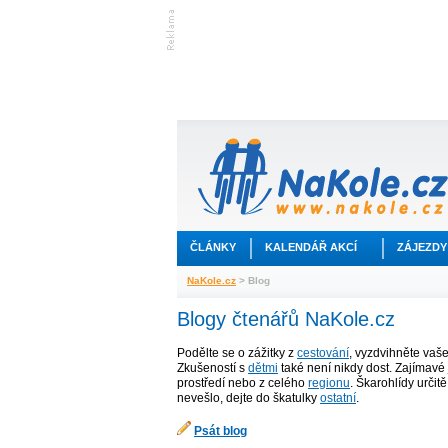
ČLÁNKY
KALENDÁŘ AKCÍ
ZÁJEZDY
NaKole.cz
> Blog
Blogy čtenářů NaKole.cz
Podělte se o zážitky z
cestování
, vyzdvihněte vaš
Zkušeností s
dětmi
také není nikdy dost. Zajímavé 
prostředí nebo z celého
regionu
. Škarohlídy určit
nevešlo, dejte do škatulky
ostatní
.
Psát blog