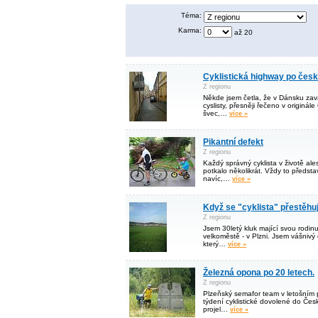
Téma:
Karma:
až 20
Cyklistická highway po čes
Z regionu
Někde jsem četla, že v Dánsku zavá
cyslisty, přesněji řečeno v originál
švec,…
více »
Pikantní defekt
Z regionu
Každý správný cyklista v životě al
potkalo několikrát. Vždy to předsta
navíc,…
více »
Když se "cyklista" přestěhuje
Z regionu
Jsem 30letý kluk mající svou rodinu
velkoměstě - v Plzni. Jsem vášnivý 
který…
více »
Železná opona po 20 letech.
Z regionu
Plzeňský semafor team v letošním p
týdení cyklistické dovolené do Čes
projel…
více »