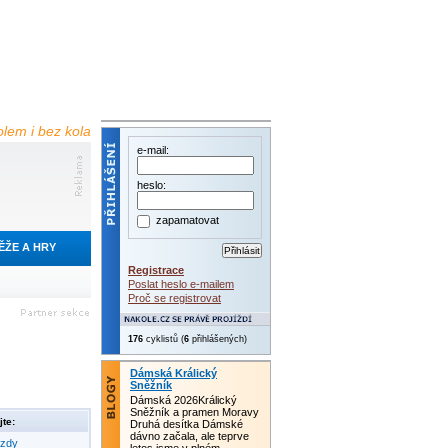
olem i bez kola
e-mail:
heslo:
zapamatovat
ĚŽE A HRY
Registrace
Poslat heslo e-mailem
Proč se registrovat
176
cyklistů (
6
přihlášených)
Dámská Králický
Sněžník
Dámská 2026Králický
Sněžník a pramen Moravy
te:
Druhá desítka Dámské
dávno začala, ale teprve
ezdy