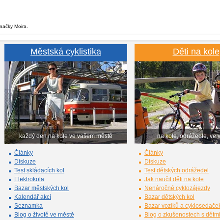
značky Moira.
Městská cyklistika
Děti na kole
každý den na kole ve vašem městě
na kole, odrážedle, ve 
Články
Články
Diskuze
Diskuze
Test skládacích kol
Test dětských odrážedel
Elektrokola
Jak naučit děti na kole
Bazar městských kol
Nenáročné cyklozájezdy
Kalendář akcí
Bazar dětských kol
Seznamka
Bazar vozíků a cyklosedače
Blog o životě ve městě
Blog o zkušenostech s dětm