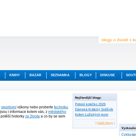
blogy o životě s k
KNIHY
BAZAR
SEZNAMKA
BLOGY
DISKUSE
SOUT
Nejčtenější blogy:
Polské kolečko 2026
e
sportovní
výkony nebo proberte
techniku
.
Dámská Králický Sněžník
jsou i informace kolem vás, z
městského
Kolem Lužických jezer
ě potěší historky
ze života
a co by se sem
[
Další blogy
]
Vyzkoušej
Cyklozáj