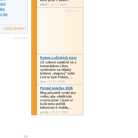
letos jsme v plném…
slení
HMS
| 21.07.2026
tika
í řek
[
Další zájezdy
]
Kolem Lužických jezer
Už celkem tradičně se s
kamarádkou Líbou
vydáváme na nějaký
týdenní „etapový" výlet.
Loni to bylo Polsko,…
Aar
| 17.07.2026
Polské kolečko 2026
Blog původně vznikl pro
rodinu aby věděli kde
zrovna jsme. I jsem si
kvůli tomu pořídil
klávesnici k mobilu,…
petrp
| 15.07.2026
PR