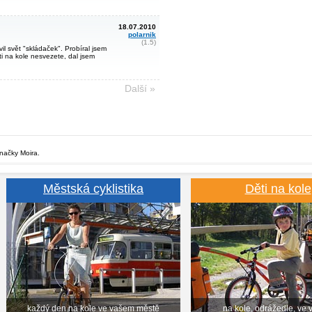
18.07.2010
polarnik
(1.5)
l svět "skládaček". Probíral jsem
ti na kole nesvezete, dal jsem
Další »
značky Moira.
Městská cyklistika
Děti na kole
každý den na kole ve vašem městě
na kole, odrážedle, ve 