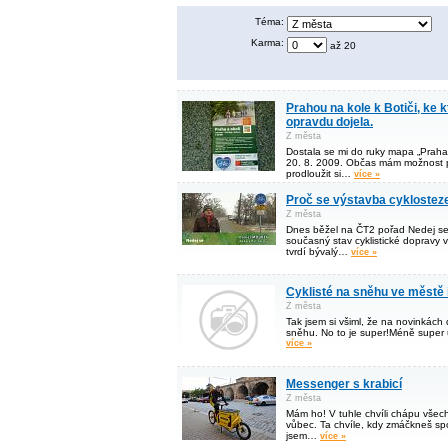
Téma:
Karma:
až 20
Prahou na kole k Botiči, ke
opravdu dojela.
Z města
Dostala se mi do ruky mapa „Praha 
20. 8. 2009. Občas mám možnost př
prodloužit si…
více »
Proč se výstavba cyklosteze
Z města
Dnes běžel na ČT2 pořad Nedej se,
současný stav cyklistické dopravy 
tvrdí bývalý…
více »
Cyklisté na sněhu ve městě 
Z města
Tak jsem si všiml, že na novinkách dá
sněhu. No to je super!Méně super 
více »
Messenger s krabicí
Z města
Mám ho! V tuhle chvíli chápu všech
vůbec. Ta chvíle, kdy zmáčkneš spou
jsem…
více »