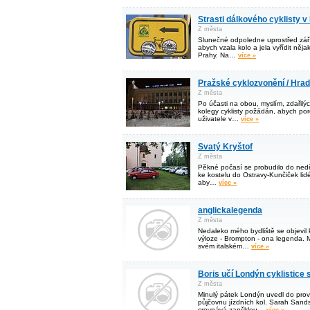
Strasti dálkového cyklisty v
Z města
Slunečné odpoledne uprostřed září
abych vzala kolo a jela vyřídit ně
Prahy. Na…
více »
Pražské cyklozvonění / Hrad
Z města
Po účasti na obou, myslím, zdařilý
kolegy cyklisty požádán, abych po
uživatele v…
více »
Svatý Kryštof
Z města
Pěkné počasí se probudilo do neděl
ke kostelu do Ostravy-Kunčiček lidé
aby…
více »
anglickalegenda
Z města
Nedaleko mého bydliště se objevil
výloze - Brompton - ona legenda. 
svém italském…
více »
Boris učí Londýn cyklistice 
Z města
Minulý pátek Londýn uvedl do pr
půjčovnu jízdních kol. Sarah Sand
srovnává zapšklou…