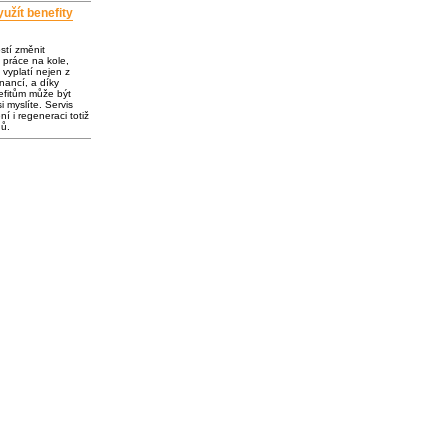
užít benefity
ostí změnit
 práce na kole,
vyplatí nejen z
inancí, a díky
fitům může být
i myslíte. Servis
í i regeneraci totiž
dů.