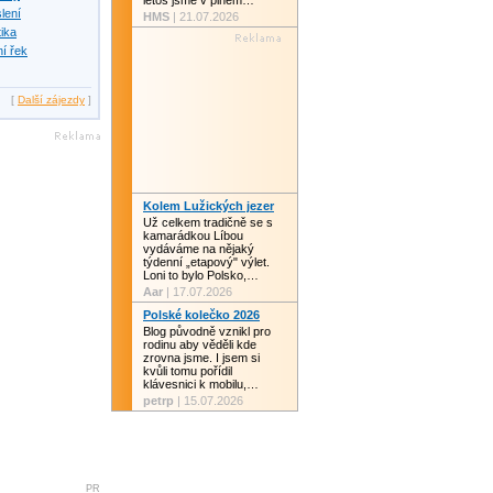
letos jsme v plném…
slení
HMS
| 21.07.2026
tika
í řek
[
Další zájezdy
]
Kolem Lužických jezer
Už celkem tradičně se s
kamarádkou Líbou
vydáváme na nějaký
týdenní „etapový" výlet.
Loni to bylo Polsko,…
Aar
| 17.07.2026
Polské kolečko 2026
Blog původně vznikl pro
rodinu aby věděli kde
zrovna jsme. I jsem si
kvůli tomu pořídil
klávesnici k mobilu,…
petrp
| 15.07.2026
PR