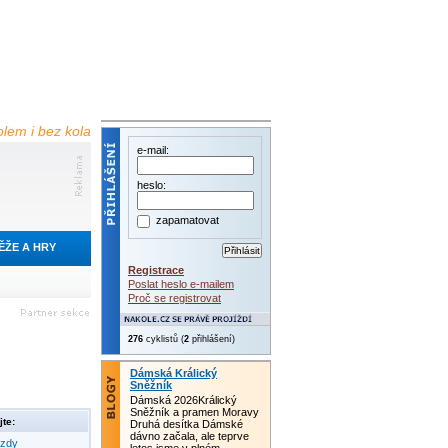
olem i bez kola
e-mail:
heslo:
zapamatovat
ĚŽE A HRY
Registrace
Poslat heslo e-mailem
Proč se registrovat
276
cyklistů (
2
přihlášení)
Dámská Králický
Sněžník
Dámská 2026Králický
Sněžník a pramen Moravy
te:
Druhá desítka Dámské
dávno začala, ale teprve
ezdy