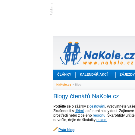
ČLÁNKY
KALENDÁŘ AKCÍ
ZÁJEZDY
NaKole.cz
> Blog
Blogy čtenářů NaKole.cz
Podělte se o zážitky z
cestování
, vyzdvihněte vaš
Zkušeností s
dětmi
také není nikdy dost. Zajímavé 
prostředí nebo z celého
regionu
. Škarohlídy určit
nevešlo, dejte do škatulky
ostatní
.
Psát blog