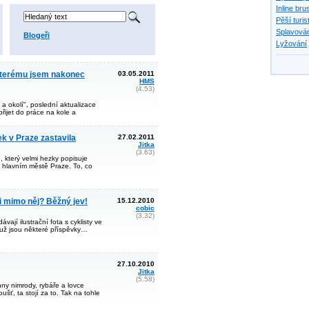
Inline bru
Pěší turis
Splavován
Blogeři
Lyžování
 kterému jsem nakonec
03.05.2011
HMS
(4.53)
a okolí", poslední aktualizace
ijet do práce na kole a
k v Praze zastavila
27.02.2011
Jitka
(3.63)
 který velmi hezky popisuje
v hlavním městě Praze. To, co
i mimo něj? Běžný jev!
15.12.2010
cobic
(3.32)
vají ilustrační fota s cyklisty ve
už jsou některé příspěvky…
27.10.2010
Jitka
(5.58)
ny nimrody, rybáře a lovce
šť, ta stojí za to. Tak na tohle