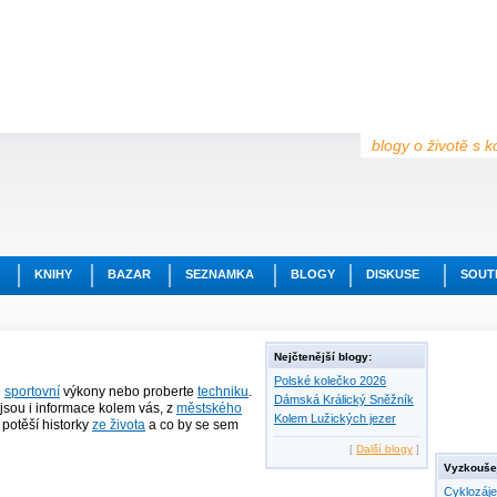
blogy o životě s k
KNIHY
BAZAR
SEZNAMKA
BLOGY
DISKUSE
SOUT
Nejčtenější blogy:
Polské kolečko 2026
e
sportovní
výkony nebo proberte
techniku
.
Dámská Králický Sněžník
jsou i informace kolem vás, z
městského
Kolem Lužických jezer
ě potěší historky
ze života
a co by se sem
[
Další blogy
]
Vyzkoušej
Cyklozáj