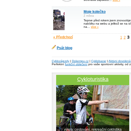
více »
Moje kolečko
Z města
Teprve před rokem jsem znovuobjevi
nabídku na webu a jelikož se na sí
na…
více »
3
« Předchozí
1
2
Psát blog
Cyklozájezdy
|
Dokempu.cz
|
Cyklobazar
|
Aktivni dovolená
Perfektní
funkční oblečení
pro vaše sportovní aktivity, od 
Cykloturistika
výlety, cestování, rekreační cyklistika