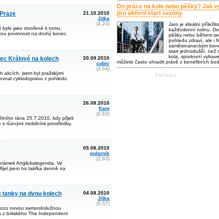
Do práce na kole nebo pěšky? Jak vy
pro aktivní start sezóny
 Praze
21.10.2010
Jitka
(4.24)
Jaro je ideální příležit
 bylo jako stvořené k tomu,
každodenní rutinu. Do
jakou povinnost na druhý konec
pěšky nebo během se 
pohledu zdraví, ale i f
zaměstnaneckým bene
start jednodušší, než s
kola, sportovní vybaven
ec Králové na kolech
20.09.2010
můžete často uhradit právě z benefitních bo
cobic
(3.64)
ch akcích, jsem byl pražskými
rovnal cyklodopravu z pohledu
26.08.2010
Kam
(2.63)
ního rána 25.7.2010, kdy přijeli
 s různými mobilními prostředky,
05.08.2010
polarnik
(2.63)
 krámek Anglickalegenda. Ve
Míjel jsem ho takřka denně na
s tanky na dvou kolech
04.08.2010
Jitka
(5.57)
ovozu novou samoobslužnou
s z britského The Independent