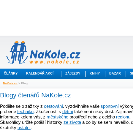
ČLÁNKY
KALENDÁŘ AKCÍ
ZÁJEZDY
KNIHY
BAZAR
S
NaKole.cz
> Blog
Blogy čtenářů NaKole.cz
Podělte se o zážitky z
cestování
, vyzdvihněte vaše
sportovní
výkony
proberte
techniku
. Zkušeností s
dětmi
také není nikdy dost. Zajímavé
informace kolem vás, z
městského
prostředí nebo z celého
regionu
.
Škarohlídy určitě potěší historky
ze života
a co by se sem nevešlo, d
škatulky
ostatní
.