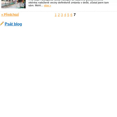
okénka naložené vectry definitivně zmizela v dešti, zůstal jsem tam
sám. Mohl…
více »
7
« Předchozí
1
2
3
4
5
6
Psát blog