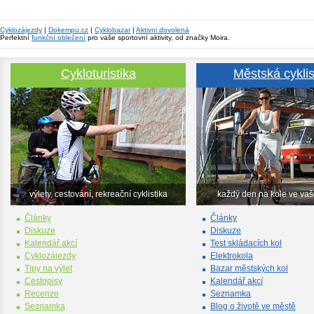
Cyklozájezdy
|
Dokempu.cz
|
Cyklobazar
|
Aktivni dovolená
Perfektní
funkční oblečení
pro vaše sportovní aktivity, od značky Moira.
Cykloturistika
Městská cyklis
výlety, cestování, rekreační cyklistika
každý den na kole ve va
Články
Články
Diskuze
Diskuze
Kalendář akcí
Test skládacích kol
Cyklozájezdy
Elektrokola
Tipy na výlet
Bazar městských kol
Cestopisy
Kalendář akcí
Recenze
Seznamka
Seznamka
Blog o životě ve městě