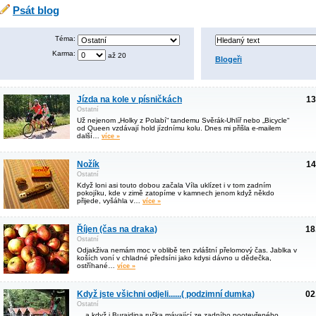
Psát blog
Téma:
Karma:
až 20
Blogeři
Jízda na kole v písničkách
13
Ostatní
Už nejenom „Holky z Polabí“ tandemu Svěrák-Uhlíř nebo „Bicycle“
od Queen vzdávají hold jízdnímu kolu. Dnes mi přišla e-mailem
další…
více »
Nožík
14
Ostatní
Když loni asi touto dobou začala Víla uklízet i v tom zadním
pokojíku, kde v zimě zatopíme v kamnech jenom když někdo
přijede, vyšáhla v…
více »
Říjen (čas na draka)
18
Ostatní
Odjakživa nemám moc v oblibě ten zvláštní přelomový čas. Jablka v
koších voní v chladné předsíni jako kdysi dávno u dědečka,
ostříhané…
více »
Když jste všichni odjeli......( podzimní dumka)
02
Ostatní
....a když i Burajdina ručka mávající ze zadního pootevřeného