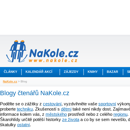
ČLÁNKY
KALENDÁŘ AKCÍ
ZÁJEZDY
KNIHY
BAZAR
S
NaKole.cz
> Blog
Blogy čtenářů NaKole.cz
Podělte se o zážitky z
cestování
, vyzdvihněte vaše
sportovní
výkony
proberte
techniku
. Zkušeností s
dětmi
také není nikdy dost. Zajímavé
informace kolem vás, z
městského
prostředí nebo z celého
regionu
.
Škarohlídy určitě potěší historky
ze života
a co by se sem nevešlo, d
škatulky
ostatní
.