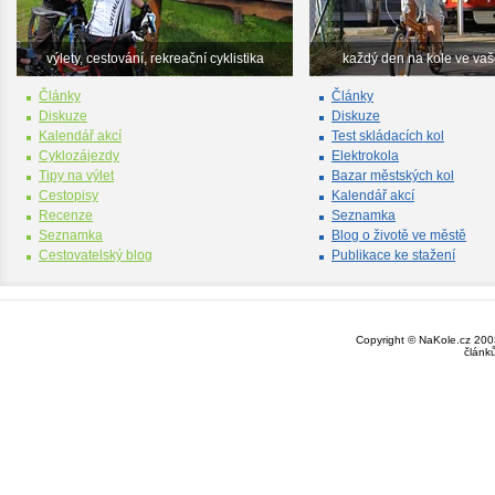
výlety, cestování, rekreační cyklistika
každý den na kole ve va
Články
Články
Diskuze
Diskuze
Kalendář akcí
Test skládacích kol
Cyklozájezdy
Elektrokola
Tipy na výlet
Bazar městských kol
Cestopisy
Kalendář akcí
Recenze
Seznamka
Seznamka
Blog o životě ve městě
Cestovatelský blog
Publikace ke stažení
Copyright © NaKole.cz 2003
článk