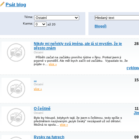
Psát blog
Téma:
Karma:
až 20
Blogeři
Nikdy mi neřekly svá jména, ale já si myslím, že je
28
přesto znám
Ostatní
Příběh začal na začátku prvního týdne v řijnu. Potkal jsem ji
poprvé v pondělí. Ale měl bych začít od začátku. Vypadalo to, že
půjde o…
více »
cyklo
...
15
Ostatní
více »
O češtině
11
Ji
Ostatní
Bylo by hloupé, kdybych tajil, že jsem s češtinou, tedy spíše s
předmětem nazývaným „jazyk český" nezápasil už od dětství.
Možná to spolu…
více »
Rysky na futrech
09