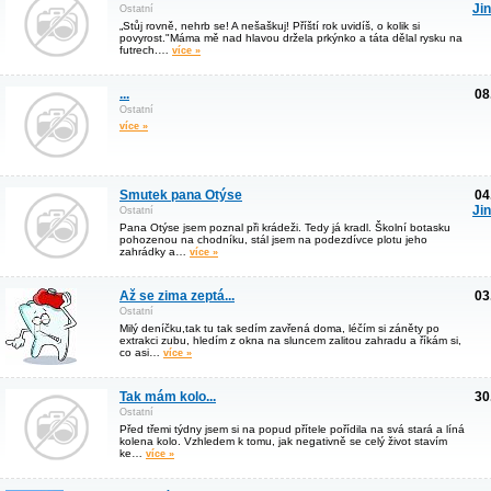
Ji
Ostatní
„Stůj rovně, nehrb se! A nešaškuj! Příští rok uvidíš, o kolik si
povyrost."Máma mě nad hlavou držela prkýnko a táta dělal rysku na
futrech.…
více »
...
08
Ostatní
více »
Smutek pana Otýse
04
Ji
Ostatní
Pana Otýse jsem poznal při krádeži. Tedy já kradl. Školní botasku
pohozenou na chodníku, stál jsem na podezdívce plotu jeho
zahrádky a…
více »
Až se zima zeptá...
03
Ostatní
Milý deníčku,tak tu tak sedím zavřená doma, léčím si záněty po
extrakci zubu, hledím z okna na sluncem zalitou zahradu a říkám si,
co asi…
více »
Tak mám kolo...
30
Ostatní
Před třemi týdny jsem si na popud přítele pořídila na svá stará a líná
kolena kolo. Vzhledem k tomu, jak negativně se celý život stavím
ke…
více »