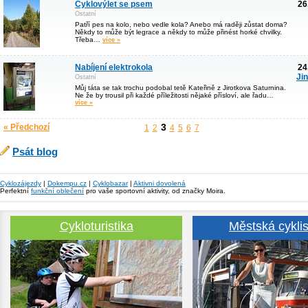
Cyklovýlet se psem
26
Ostatní
Patří pes na kolo, nebo vedle kola? Anebo má raději zůstat doma?
Někdy to může být legrace a někdy to může přinést horké chvilky.
Třeba…
více »
Nabíjení elektrokola
24
Ji
Ostatní
Můj táta se tak trochu podobal tetě Kateřině z Jirotkova Saturnina.
Ne že by trousil při každé příležitosti nějaké přísloví, ale řadu…
více »
3
« Předchozí
1
2
4
5
6
7
Psát blog
Cyklozájezdy
|
Dokempu.cz
|
Cyklobazar
|
Aktivni dovolená
Perfektní
funkční oblečení
pro vaše sportovní aktivity, od značky Moira.
Cykloturistika
Městská cyklis