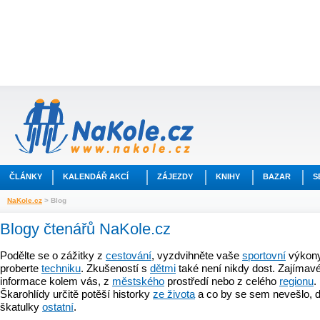
ČLÁNKY
KALENDÁŘ AKCÍ
ZÁJEZDY
KNIHY
BAZAR
S
NaKole.cz
> Blog
Blogy čtenářů NaKole.cz
Podělte se o zážitky z
cestování
, vyzdvihněte vaše
sportovní
výkony
proberte
techniku
. Zkušeností s
dětmi
také není nikdy dost. Zajímavé
informace kolem vás, z
městského
prostředí nebo z celého
regionu
.
Škarohlídy určitě potěší historky
ze života
a co by se sem nevešlo, d
škatulky
ostatní
.