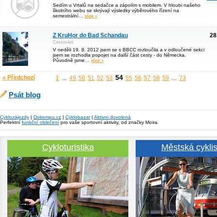
Sedím u Vrtalů na sedačce a zápolím s mobilem. V hloubi našeho
školního webu se skrývají výsledky výběrového řízení na
semestrální…
více »
Z KruHor do Bad Schandau
28
Cestování
V neděli 19. 8. 2012 jsem se s BBCC rozloučila a v odloučené sekci
jsem se rozhodla popojet na další část cesty - do Německa.
Původně jsme…
více »
54
« Předchozí
1
49
50
51
52
53
55
56
57
58
59
73
…
…
Psát blog
Cyklozájezdy
|
Dokempu.cz
|
Cyklobazar
|
Aktivni dovolená
Perfektní
funkční oblečení
pro vaše sportovní aktivity, od značky Moira.
Cykloturistika
Městská cyklis