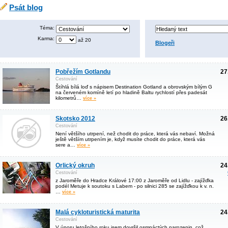
Psát blog
Téma:
Karma:
až 20
Blogeři
Pobřežím Gotlandu
27
Cestování
Štíhlá bílá loď s nápisem Destination Gotland a obrovským bílým G
na červeném komíně letí po hladině Baltu rychlostí přes padesát
kilometrů…
více »
Skotsko 2012
26
Cestování
Není většího utrpení, než chodit do práce, která vás nebaví. Možná
ještě větším utrpením je, když musíte chodit do práce, která vás
sere a…
více »
Orlický okruh
24
Cestování
z Jaroměře do Hradce Králové 17:00 z Jaroměře od Lidlu - zajížďka
podél Metuje k soutoku s Labem - po silnici 285 se zajížďkou k v. n.
…
více »
Malá cykloturistická maturita
24
Cestování
V únoru letošního roku jsem dovršil osmnáctých narozenin, což