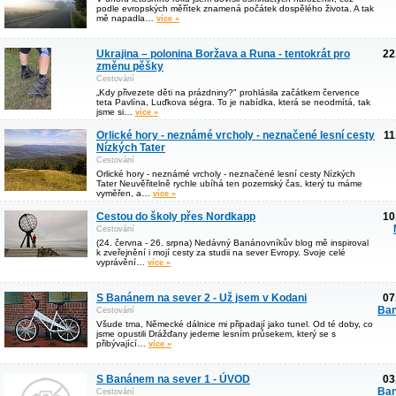
podle evropských měřítek znamená počátek dospělého života. A tak
mě napadla…
více »
Ukrajina – polonina Boržava a Runa - tentokrát pro
22
změnu pěšky
Cestování
„Kdy přivezete děti na prázdniny?" prohlásila začátkem července
teta Pavlína, Luďkova ségra. To je nabídka, která se neodmítá, tak
jsme si…
více »
Orlické hory - neznámé vrcholy - neznačené lesní cesty
11
Nízkých Tater
Cestování
Orlické hory - neznámé vrcholy - neznačené lesní cesty Nízkých
Tater Neuvěřitelně rychle ubíhá ten pozemský čas, který tu máme
vyměřen, a…
více »
Cestou do školy přes Nordkapp
10
Cestování
(24. června - 26. srpna) Nedávný Banánovníkův blog mě inspiroval
k zveřejnění i mojí cesty za studii na sever Evropy. Svoje celé
vyprávění…
více »
S Banánem na sever 2 - Už jsem v Kodani
07
Ban
Cestování
Všude tma, Německé dálnice mi připadají jako tunel. Od té doby, co
jsme opustili Drážďany jedeme lesním průsekem, který se s
přibývající…
více »
S Banánem na sever 1 - ÚVOD
03
Ban
Cestování