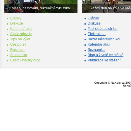
výlety, cestování, rekreační cyklistika
každý den na kole ve va
Články
Články
Diskuze
Diskuze
Kalendář akcí
Test skládacích kol
Cyklozájezdy
Elektrokola
Tipy na výlet
Bazar městských kol
Cestopisy
Kalendář akcí
Recenze
Seznamka
Seznamka
Blog o životě ve městě
Cestovatelský blog
Publikace ke stažení
Copyright © NaKole.cz 2003
článk