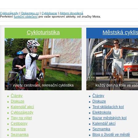
Cyklozájezdy
|
Dokempu.cz
|
Cyklobazar
|
Aktivni dovolená
Perfektní
funkční oblečení
pro vaše sportovní aktivity, od značky Moira.
Cykloturistika
Městská cyklis
výlety, cestování, rekreační cyklistika
každý den na kole ve va
Články
Články
Diskuze
Diskuze
Kalendář akcí
Test skládacích kol
Cyklozájezdy
Elektrokola
Tipy na výlet
Bazar městských kol
Cestopisy
Kalendář akcí
Recenze
Seznamka
Seznamka
Blog o životě ve městě