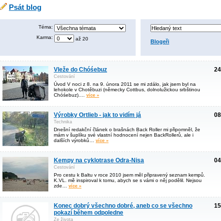
Psát blog
Téma:
Karma:
až 20
Blogeři
Vleže do Chóśebuz
24
Cestování
Úvod V noci z 8. na 9. února 2011 se mi zdálo, jak jsem byl na
lehokole v Chotěbuzi (německy Cottbus, dolnolužickou srbštinou
Chóśebuz).…
více »
Výrobky Ortlieb - jak to vidím já
08
Technika
Dnešní redakční článek o brašnách Back Roller mi připomněl, že
mám v šuplíku své vlastní hodnocení nejen BackRollerů, ale i
dalších výrobků…
více »
Kempy na cyklotrase Odra-Nisa
04
Cestování
Pro cestu k Baltu v roce 2010 jsem měl připravený seznam kempů.
K.VL. mě inspiroval k tomu, abych se s vámi o něj podělil. Nejsou
zde…
více »
Konec dobrý všechno dobré, aneb co se všechno
15
pokazí během odpoledne
Ze života