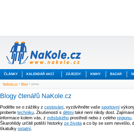
ČLÁNKY
KALENDÁŘ AKCÍ
ZÁJEZDY
KNIHY
BAZAR
S
NaKole.cz
>
Blog
> petrp
Blogy čtenářů NaKole.cz
Podělte se o zážitky z
cestování
, vyzdvihněte vaše
sportovní
výkony
proberte
techniku
. Zkušeností s
dětmi
také není nikdy dost. Zajímavé
informace kolem vás, z
městského
prostředí nebo z celého
regionu
.
Škarohlídy určitě potěší historky
ze života
a co by se sem nevešlo, d
škatulky
ostatní
.