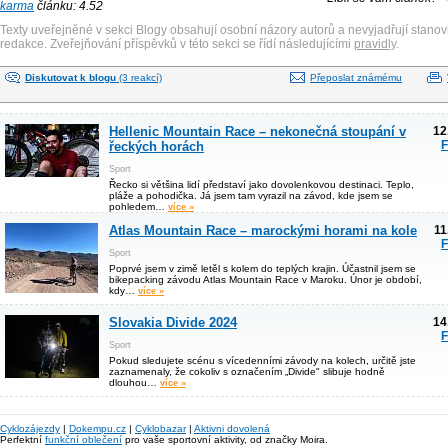
karma
článku: 4.52
Texty uveřejněné v sekci Blogy obsahují osobní názory autorů a nevyjadřují stanov
redakce. Zveřejňování příspěvků v této sekci se řídí následujícími
pravidly
.
Diskutovat k blogu
(3 reakcí)
Přeposlat známému
Hellenic Mountain Race – nekonečná stoupání v
12
F
řeckých horách
Sport
Řecko si většina lidí představí jako dovolenkovou destinaci. Teplo,
pláže a pohodička. Já jsem tam vyrazil na závod, kde jsem se
pohledem…
více »
Atlas Mountain Race – marockými horami na kole
11
F
Sport
Poprvé jsem v zimě letěl s kolem do teplých krajin. Účastnil jsem se
bikepacking závodu Atlas Mountain Race v Maroku. Únor je období,
kdy…
více »
Slovakia Divide 2024
14
F
Sport
Pokud sledujete scénu s vícedenními závody na kolech, určitě jste
zaznamenaly, že cokoliv s označením „Divide" slibuje hodně
dlouhou…
více »
Cyklozájezdy
|
Dokempu.cz
|
Cyklobazar
|
Aktivni dovolená
Perfektní
funkční oblečení
pro vaše sportovní aktivity, od značky Moira.