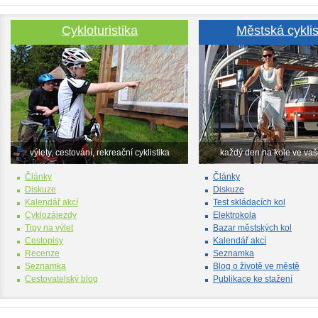
Cykloturistika
Městská cyklis
výlety, cestování, rekreační cyklistika
každý den na kole ve va
Články
Články
Diskuze
Diskuze
Kalendář akcí
Test skládacích kol
Cyklozájezdy
Elektrokola
Tipy na výlet
Bazar městských kol
Cestopisy
Kalendář akcí
Recenze
Seznamka
Seznamka
Blog o životě ve městě
Cestovatelský blog
Publikace ke stažení