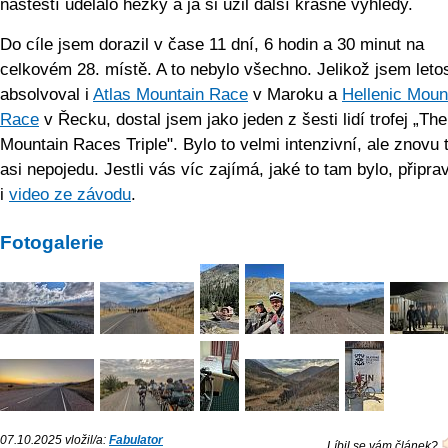
naštěstí udělalo hezky a já si užil další krásné výhledy.
Do cíle jsem dorazil v čase 11 dní, 6 hodin a 30 minut na
celkovém 28. místě. A to nebylo všechno. Jelikož jsem leto
absolvoval i
Atlas Mountain Race
v Maroku a
Hellenic Moun
Race
v Řecku, dostal jsem jako jeden z šesti lidí trofej „The
Mountain Races Triple". Bylo to velmi intenzivní, ale znovu 
asi nepojedu. Jestli vás víc zajímá, jaké to tam bylo, připra
i
video ze závodu
.
Fotogalerie
07.10.2025 vložil/a:
Fabulator
Líbil se vám článek?