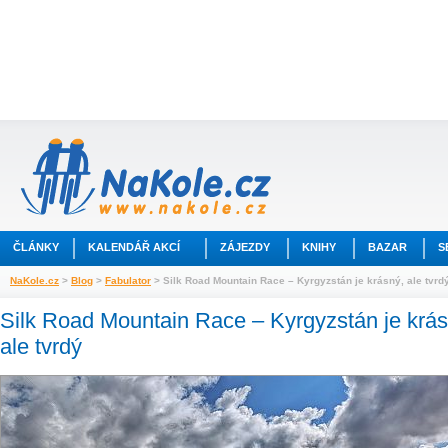
ČLÁNKY
KALENDÁŘ AKCÍ
ZÁJEZDY
KNIHY
BAZAR
S
NaKole.cz
>
Blog
>
Fabulator
> Silk Road Mountain Race – Kyrgyzstán je krásný, ale tvrd
Silk Road Mountain Race – Kyrgyzstán je krás
ale tvrdý