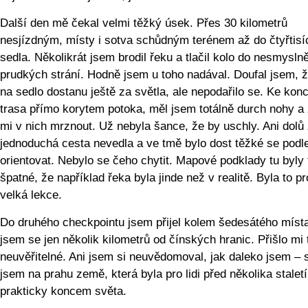
Další den mě čekal velmi těžký úsek. Přes 30 kilometrů
nesjízdným, místy i sotva schůdným terénem až do čtyřtis
sedla. Několikrát jsem brodil řeku a tlačil kolo do nesmysln
prudkých strání. Hodně jsem u toho nadával. Doufal jsem, 
na sedlo dostanu ještě za světla, ale nepodařilo se. Ke konc
trasa přímo korytem potoka, měl jsem totálně durch nohy a
mi v nich mrznout. Už nebyla šance, že by uschly. Ani dolů
jednoduchá cesta nevedla a ve tmě bylo dost těžké se pod
orientovat. Nebylo se čeho chytit. Mapové podklady tu byly 
špatné, že například řeka byla jinde než v realitě. Byla to p
velká lekce.
Do druhého checkpointu jsem přijel kolem šedesátého místa
jsem se jen několik kilometrů od čínských hranic. Přišlo mi 
neuvěřitelné. Ani jsem si neuvědomoval, jak daleko jsem – s
jsem na prahu země, která byla pro lidi před několika stalet
prakticky koncem světa.