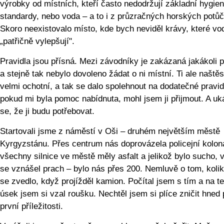
výrobky od místních, kteří často nedodržují základní hygie
standardy, nebo voda – a to i z průzračných horských potůč
Skoro neexistovalo místo, kde bych neviděl krávy, které vo
„patřičně vylepšují".
Pravidla jsou přísná. Mezi závodníky je zakázaná jakákoli
a stejně tak nebylo dovoleno žádat o ni místní. Ti ale naštěst
velmi ochotní, a tak se dalo spolehnout na dodatečné pravid
pokud mi byla pomoc nabídnuta, mohl jsem ji přijmout. A uk
se, že ji budu potřebovat.
Startovali jsme z náměstí v Oši – druhém největším městě
Kyrgyzstánu. Přes centrum nás doprovázela policejní kolon
všechny silnice ve městě měly asfalt a jelikož bylo sucho, 
se vznášel prach – bylo nás přes 200. Nemluvě o tom, kolik
se zvedlo, když projížděl kamion. Počítal jsem s tím a na t
úsek jsem si vzal roušku. Nechtěl jsem si plíce zničit hned 
první příležitosti.