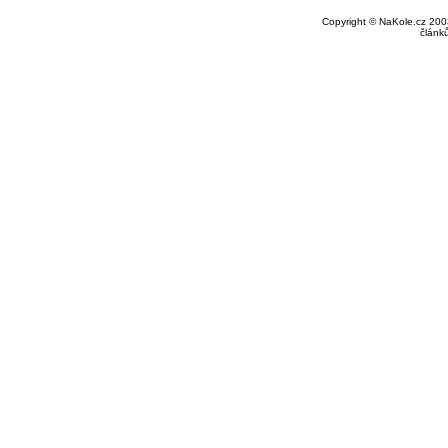
Copyright © NaKole.cz 2003
článk