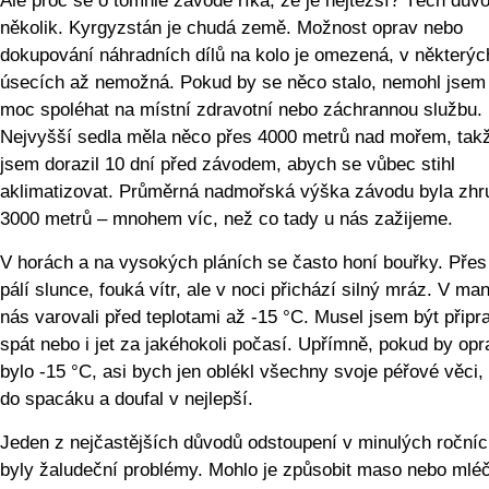
Ale proč se o tomhle závodě říká, že je nejtěžší? Těch důvo
několik. Kyrgyzstán je chudá země. Možnost oprav nebo
dokupování náhradních dílů na kolo je omezená, v některýc
úsecích až nemožná. Pokud by se něco stalo, nemohl jsem
moc spoléhat na místní zdravotní nebo záchrannou službu.
Nejvyšší sedla měla něco přes 4000 metrů nad mořem, tak
jsem dorazil 10 dní před závodem, abych se vůbec stihl
aklimatizovat. Průměrná nadmořská výška závodu byla zhr
3000 metrů – mnohem víc, než co tady u nás zažijeme.
V horách a na vysokých pláních se často honí bouřky. Přes
pálí slunce, fouká vítr, ale v noci přichází silný mráz. V ma
nás varovali před teplotami až -15 °C. Musel jsem být přip
spát nebo i jet za jakéhokoli počasí. Upřímně, pokud by op
bylo -15 °C, asi bych jen oblékl všechny svoje péřové věci, 
do spacáku a doufal v nejlepší.
Jeden z nejčastějších důvodů odstoupení v minulých ročníc
byly žaludeční problémy. Mohlo je způsobit maso nebo mlé