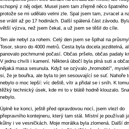
schopný z něj odjet. Musel jsem tam zřejmě něco špatného 
protože se mi udělalo velmi zle. Spal jsem tam, zvracel a n
se vrátil až po 17 hodinách. Další spálená část závodu. Byl
větší výzva, než jsem čekal, a už jsem se těšil do cíle.
Ten ale nebyl za rohem. Celý den jsem se šplhal na průsmy
Tosor, skoro do 4000 metrů. Cesta byla docela jezditelná, a
panovalo pochmurné počasí. Občas pršelo, občas padaly k
V jednu chvíli i kamení. Některá úbočí byla plná suti a obča
nějaká masa sesunula. Když se ozývalo „hromobití", mysle
si, že je bouřka, ale byla to jen sesouvající se suť. Nahoře t
nebylo o moc lepší: víc deště, vítr a přidal se i sníh. K tom
těžký technický úsek, kde mi to v blátě hodně klouzalo. Sn
nebylo.
Úplně ke konci, ještě před opravdovou nocí, jsem vlezl do
přepravního kontejneru, který tam stál. Místní je používali j
kůlny i ve vesničkách. Moje morálka byla zlomená. Další d