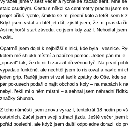
Vyráželi jsme v šest večer a rychle se začalo šeřit. Mně se
stalo osudným. Cestu s několika centimetry prachu jsem se
projet příliš rychle, šmiklo se mi přední kolo a letěl jsem k 
Když jsem vstal a chtěl jet dál, zjistil jsem, že mi praskla ří
Asi nejhorší start závodu, co jsem kdy zažil. Nehodlal jsem
vzdát.
Opatrně jsem dojel k nejbližší silnici, kde byla i vesnice. R
kolem mě shlukli místní a nabízeli pomoc. Jeden pán mi je
„opravil" tak, že do nich zarazil dřevěnou tyč. Na první pohl
vypadalo funkčně, ale nechtěl jsem to riskovat a navíc mi c
jeden grip. Raději jsem si vzal taxík zpátky do Oše, kde se
pár pokusech podařilo najít obchod s koly – na mapách k na
nebyl, řekli mi o něm místní – a sehnal jsem náhradní řídítk
značky Shunan.
Z toho náměstí jsem znovu vyrazil, tentokrát 18 hodin po v
ostatních. Začal jsem svoji stíhací jízdu. Ještě večer jsem 
pořád poslední, ale když jsem další odpoledne dorazil do pr