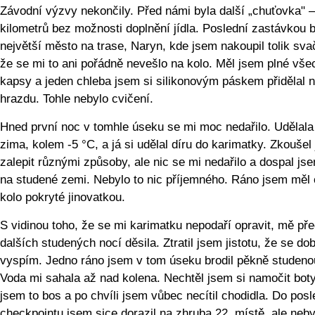
Závodní výzvy nekončily. Před námi byla další „chuťovka" 
kilometrů bez možnosti doplnění jídla. Poslední zastávkou 
největší město na trase, Naryn, kde jsem nakoupil tolik sva
že se mi to ani pořádně nevešlo na kolo. Měl jsem plné vš
kapsy a jeden chleba jsem si silikonovým páskem přidělal 
hrazdu. Tohle nebylo cvičení.
Hned první noc v tomhle úseku se mi moc nedařilo. Udělala
zima, kolem -5 °C, a já si udělal díru do karimatky. Zkoušel 
zalepit různými způsoby, ale nic se mi nedařilo a dospal js
na studené zemi. Nebylo to nic příjemného. Ráno jsem měl 
kolo pokryté jinovatkou.
S vidinou toho, že se mi karimatku nepodaří opravit, mě př
dalších studených nocí děsila. Ztratil jsem jistotu, že se do
vyspím. Jedno ráno jsem v tom úseku brodil pěkně studeno
Voda mi sahala až nad kolena. Nechtěl jsem si namočit boty
jsem to bos a po chvíli jsem vůbec necítil chodidla. Do pos
checkpointu jsem sice dorazil na zhruba 22. místě, ale neb