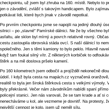
checkpointu, už jsem byl zhruba na 160. místě. Nebylo to 
jen o závodění, zvlášť s takovým handicapem. Bylo zajíma
potkávat lidi, které bych jinak v závodě nepotkal.
Po prvním checkpointu jsme se napojili na jediný dlouhý ús
silnici – po „slavné" Pamírské dálnici. Ne že by všechno by
asfaltu, ale sklon byl mírný a povrch relativně rovný. Občas
cestu zastoupila obrovská stáda ovcí. S naší dálnicí to nem
společného. Jen s těmi kamiony to bylo peklo. Hlavně nave
když tam foukal silný vítr. Z některých korbiček to odfoukáv
štěrk a na mě doslova pršelo kamení.
Po 160 kilometrech jsem odbočil a projížděl nekonečně dlo
údolí. I když byla cesta na mapách.cz vyznačená oranžově,
realitě to byla jen široká štěrková cesta s velkými výmoly. 
byly překrásné. Večer nám závodníkům nabídli spaní přímo
policejní stanici. Jen nás varovali, že se tam krade a ať si 
nenecháváme u kol, ale vezmeme je dovnitř. Na protesty, ž
největší cennost je kolo, jsem už neměl sílu.