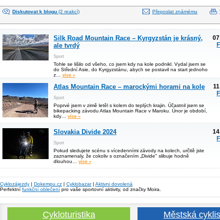
Diskutovat k blogu
(2 reakcí)
Přeposlat známému
Silk Road Mountain Race – Kyrgyzstán je krásný,
07
F
ale tvrdý
Sport
Tohle se lišilo od všeho, co jsem kdy na kole podnikl. Vydal jsem se
do Střední Asie, do Kyrgyzstánu, abych se postavil na start jednoho
z…
více »
Atlas Mountain Race – marockými horami na kole
11
F
Sport
Poprvé jsem v zimě letěl s kolem do teplých krajin. Účastnil jsem se
bikepacking závodu Atlas Mountain Race v Maroku. Únor je období,
kdy…
více »
Slovakia Divide 2024
14
F
Sport
Pokud sledujete scénu s vícedenními závody na kolech, určitě jste
zaznamenaly, že cokoliv s označením „Divide" slibuje hodně
dlouhou…
více »
Cyklozájezdy
|
Dokempu.cz
|
Cyklobazar
|
Aktivni dovolená
Perfektní
funkční oblečení
pro vaše sportovní aktivity, od značky Moira.
Cykloturistika
Městská cyklis