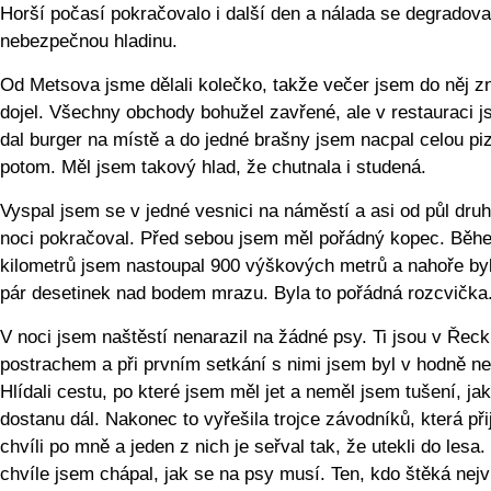
Horší počasí pokračovalo i další den a nálada se degradova
nebezpečnou hladinu.
Od Metsova jsme dělali kolečko, takže večer jsem do něj z
dojel. Všechny obchody bohužel zavřené, ale v restauraci j
dal burger na místě a do jedné brašny jsem nacpal celou pi
potom. Měl jsem takový hlad, že chutnala i studená.
Vyspal jsem se v jedné vesnici na náměstí a asi od půl dru
noci pokračoval. Před sebou jsem měl pořádný kopec. Běh
kilometrů jsem nastoupal 900 výškových metrů a nahoře byl
pár desetinek nad bodem mrazu. Byla to pořádná rozcvička
V noci jsem naštěstí nenarazil na žádné psy. Ti jsou v Řec
postrachem a při prvním setkání s nimi jsem byl v hodně ne
Hlídali cestu, po které jsem měl jet a neměl jsem tušení, ja
dostanu dál. Nakonec to vyřešila trojce závodníků, která při
chvíli po mně a jeden z nich je seřval tak, že utekli do lesa.
chvíle jsem chápal, jak se na psy musí. Ten, kdo štěká nejv