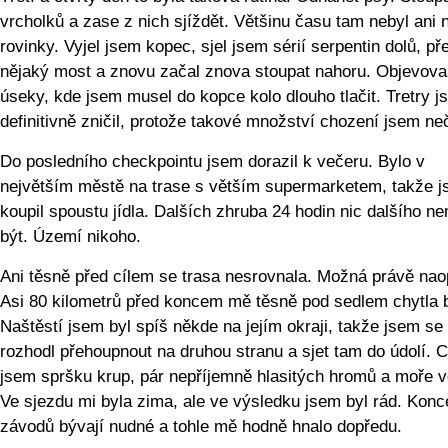
vrcholků a zase z nich sjíždět. Většinu času tam nebyl ani
rovinky. Vyjel jsem kopec, sjel jsem sérií serpentin dolů, pře
nějaký most a znovu začal znova stoupat nahoru. Objevova
úseky, kde jsem musel do kopce kolo dlouho tlačit. Tretry j
definitivně zničil, protože takové množství chození jsem ne
Do posledního checkpointu jsem dorazil k večeru. Bylo v
největším městě na trase s větším supermarketem, takže j
koupil spoustu jídla. Dalších zhruba 24 hodin nic dalšího n
být. Území nikoho.
Ani těsně před cílem se trasa nesrovnala. Možná právě nao
Asi 80 kilometrů před koncem mě těsně pod sedlem chytla 
Naštěstí jsem byl spíš někde na jejím okraji, takže jsem se
rozhodl přehoupnout na druhou stranu a sjet tam do údolí. C
jsem spršku krup, pár nepříjemně hlasitých hromů a moře v
Ve sjezdu mi byla zima, ale ve výsledku jsem byl rád. Konc
závodů bývají nudné a tohle mě hodně hnalo dopředu.