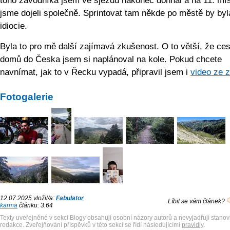
toho závodníka jsem ve sjezdu nakonec dohnal a na 11. mí
jsme dojeli společně. Sprintovat tam někde po městě by byl
idiocie.
Byla to pro mě další zajímavá zkušenost. O to větší, že ces
domů do Česka jsem si naplánoval na kole. Pokud chcete
navnímat, jak to v Řecku vypadá, připravil jsem i
video ze 
Fotogalerie
12.07.2025 vložil/a:
Fabulator
Líbil se vám článek?
karma
článku: 3.64
Texty uveřejněné v sekci Blogy obsahují osobní názory autorů a nevyjadřují stanov
redakce. Zveřejňování příspěvků v této sekci se řídí následujícími
pravidly
.