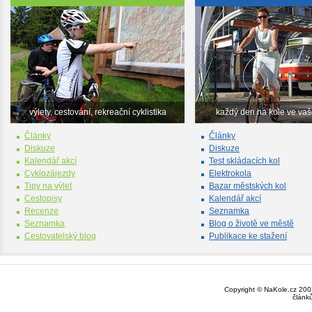
výlety, cestování, rekreační cyklistika
každý den na kole ve va
Články
Články
Diskuze
Diskuze
Kalendář akcí
Test skládacích kol
Cyklozájezdy
Elektrokola
Tipy na výlet
Bazar městských kol
Cestopisy
Kalendář akcí
Recenze
Seznamka
Seznamka
Blog o životě ve městě
Cestovatelský blog
Publikace ke stažení
Copyright © NaKole.cz 2003
článk