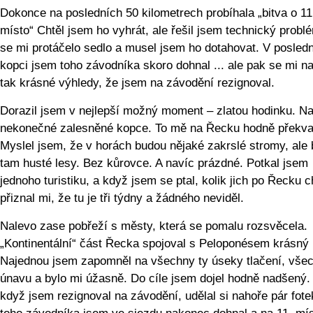
Dokonce na posledních 50 kilometrech probíhala „bitva o 11
místo“ Chtěl jsem ho vyhrát, ale řešil jsem technický probl
se mi protáčelo sedlo a musel jsem ho dotahovat. V posled
kopci jsem toho závodníka skoro dohnal ... ale pak se mi n
tak krásné výhledy, že jsem na závodění rezignoval.
Dorazil jsem v nejlepší možný moment – zlatou hodinku. N
nekonečné zalesněné kopce. To mě na Řecku hodně překvap
Myslel jsem, že v horách budou nějaké zakrslé stromy, ale 
tam husté lesy. Bez kůrovce. A navíc prázdné. Potkal jsem
jednoho turistiku, a když jsem se ptal, kolik jich po Řecku c
přiznal mi, že tu je tři týdny a žádného neviděl.
Nalevo zase pobřeží s městy, která se pomalu rozsvěcela.
„Kontinentální“ část Řecka spojoval s Peloponésem krásný
Najednou jsem zapomněl na všechny ty úseky tlačení, všec
únavu a bylo mi úžasně. Do cíle jsem dojel hodně nadšený. 
když jsem rezignoval na závodění, udělal si nahoře pár fotek