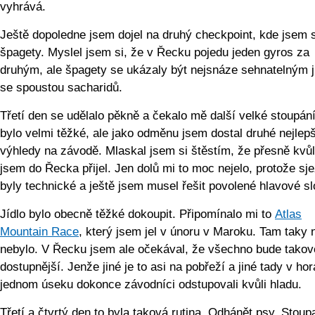
vyhrává.
Ještě dopoledne jsem dojel na druhý checkpoint, kde jsem s
špagety. Myslel jsem si, že v Řecku pojedu jeden gyros za
druhým, ale špagety se ukázaly být nejsnáze sehnatelným 
se spoustou sacharidů.
Třetí den se udělalo pěkně a čekalo mě další velké stoupání
bylo velmi těžké, ale jako odměnu jsem dostal druhé nejlepš
výhledy na závodě. Mlaskal jsem si štěstím, že přesně kvůl
jsem do Řecka přijel. Jen dolů mi to moc nejelo, protože sj
byly technické a ještě jsem musel řešit povolené hlavové sl
Jídlo bylo obecně těžké dokoupit. Připomínalo mi to
Atlas
Mountain Race
, který jsem jel v únoru v Maroku. Tam taky 
nebylo. V Řecku jsem ale očekával, že všechno bude takov
dostupnější. Jenže jiné je to asi na pobřeží a jiné tady v ho
jednom úseku dokonce závodníci odstupovali kvůli hladu.
Třetí a čtvrtý den to byla taková rutina. Odhánět psy. Stoup