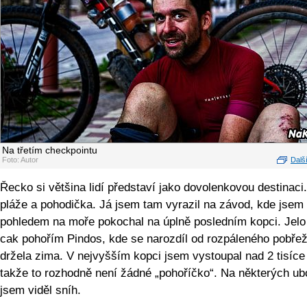
Na třetím checkpointu
Foto: Autor
Další
Řecko si většina lidí představí jako dovolenkovou destinaci.
pláže a pohodička. Já jsem tam vyrazil na závod, kde jsem
pohledem na moře pokochal na úplně posledním kopci. Jelo
cak pohořím Pindos, kde se narozdíl od rozpáleného pobřež
držela zima. V nejvyšším kopci jsem vystoupal nad 2 tisíce
takže to rozhodně není žádné „pohoříčko“. Na některých ub
jsem viděl sníh.