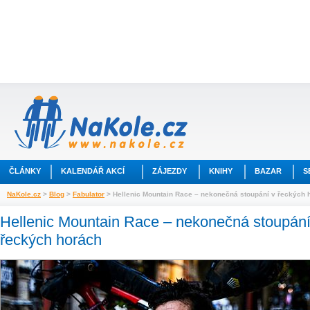
ČLÁNKY
KALENDÁŘ AKCÍ
ZÁJEZDY
KNIHY
BAZAR
S
NaKole.cz
>
Blog
>
Fabulator
> Hellenic Mountain Race – nekonečná stoupání v řeckých 
Hellenic Mountain Race – nekonečná stoupání
řeckých horách