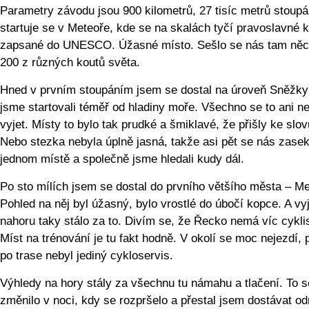
Parametry závodu jsou 900 kilometrů, 27 tisíc metrů stoupá
startuje se v Meteoře, kde se na skalách tyčí pravoslavné k
zapsané do UNESCO. Úžasné místo. Sešlo se nás tam něc
200 z různých koutů světa.
Hned v prvním stoupáním jsem se dostal na úroveň Sněžky 
jsme startovali téměř od hladiny moře. Všechno se to ani n
vyjet. Místy to bylo tak prudké a šmiklavé, že přišly ke slov
Nebo stezka nebyla úplně jasná, takže asi pět se nás zasek
jednom místě a společně jsme hledali kudy dál.
Po sto mílích jsem se dostal do prvního většího města – M
Pohled na něj byl úžasný, bylo vrostlé do úbočí kopce. A vy
nahoru taky stálo za to. Divím se, že Řecko nemá víc cykli
Míst na trénování je tu fakt hodně. V okolí se moc nejezdí, 
po trase nebyl jediný cykloservis.
Výhledy na hory stály za všechnu tu námahu a tlačení. To s
změnilo v noci, kdy se rozpršelo a přestal jsem dostávat o