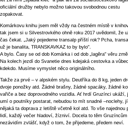
oficiální družby nebylo možno takovou svobodnou cestu
zopakovat.
Komárkovu knihu jsem měl vždy na čestném místě v kniho
tak jsem si u Silvestrovkého ohně roku 2017 uvědomil, že u
čas čekat. „Jaký pojedeme transalp příští rok? Pcha, transa
už je banalita, TRANSKAVKAZ to by bylo".
A bylo. Časy se od dob Komárka i od dob „lagěra" věru změn
Na kolech jezdí do Svanetie dnes kdejaká cestovka a vůbe
kdekdo. Musíme vymyslet něco originálního.
Takže za prvé – v alpském stylu. Deutříka do 8 kg, jeden dr
dvoje ponožky atd. Žádné brašny, žádné spacáky, žádné kot
vařiče a bez doprovodného vozidla. Ať hrdí Gruzínci ukáží, 
umí o poutníky postarat, nebudou to mít snadné –noclehy, jí
nějaká ta doprava z letiště včetně kol atd. To vše najednou 
lidí, každý večer hladoví, žízniví. Docela to těm Gruzíncům
nezávidím zvlášť, když o tom, že přijedeme, předem neví.