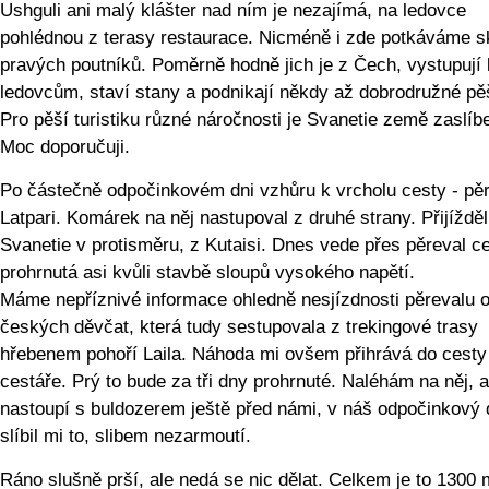
Ushguli ani malý klášter nad ním je nezajímá, na ledovce
pohlédnou z terasy restaurace. Nicméně i zde potkáváme s
pravých poutníků. Poměrně hodně jich je z Čech, vystupují 
ledovcům, staví stany a podnikají někdy až dobrodružné pěš
Pro pěší turistiku různé náročnosti je Svanetie země zaslíb
Moc doporučuji.
Po částečně odpočinkovém dni vzhůru k vrcholu cesty - pě
Latpari. Komárek na něj nastupoval z druhé strany. Přijížděl
Svanetie v protisměru, z Kutaisi. Dnes vede přes pěreval c
prohrnutá asi kvůli stavbě sloupů vysokého napětí.
Máme nepříznivé informace ohledně nesjízdnosti pěrevalu 
českých děvčat, která tudy sestupovala z trekingové trasy
hřebenem pohoří Laila. Náhoda mi ovšem přihrává do cesty
cestáře. Prý to bude za tři dny prohrnuté. Naléhám na něj, 
nastoupí s buldozerem ještě před námi, v náš odpočinkový 
slíbil mi to, slibem nezarmoutí.
Ráno slušně prší, ale nedá se nic dělat. Celkem je to 1300 