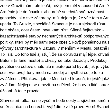
zde v Gruzii mám, ale lepší, než jsem měl v sousední Armén
Arménie jde do úpadku, absurdně se chytá světoznámosti
genocidy jako své záchrany, můj dojem je, že vše tam v Ar
upadá. To Gruzie, speciálně Svanetie je na trajektorii růstu, 
holt občas, dost často, neví kam růst. Šílené šejkovsko -
kazachstánské stavby nechutných architektů podporovaný
politiky, kteří by měli sami sebe oběsit, když pohlédnou na 
výtvory (architektura v Batumi, v menším v Mestii, ostatně 
Tbilisi). Do toho lidé zjišťují, že se opravdu mají lépe, chvál
Batumi (šílené město) a chvály se také dožadují. Produkují
povětšinou octové chuti, ale musíte pořád kývat, jak je výb
cest vystavují tuny medu na prodej a myslí si co je to za
zvláštnost. Přitakávat jak je Mestia teď krásná, to ještě jak
zvládám. Nejlépe se omezit na sdělení, že hory a lidé jsou 
úžasní. A to je pravda.
Slavnostní fotka na nejvyšším bodě cesty a sjíždíme směr n
směr silnice na Lentechi. Vyjíždíme z té pravé Horní Svanet