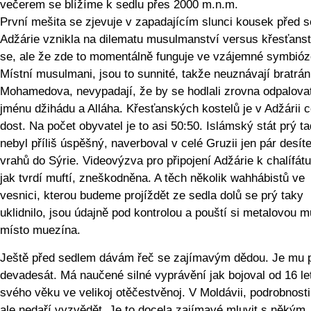
večerem se blížíme k sedlu přes 2000 m.n.m.
První mešita se zjevuje v zapadajícím slunci kousek před 
Adžárie vznikla na dilematu musulmanství versus křesťanst
se, ale že zde to momentálně funguje ve vzájemné symbióz
Místní musulmani, jsou to sunnité, takže neuznávají bratrá
Mohamedova, nevypadají, že by se hodlali zrovna odpalova
jménu džihádu a Alláha. Křesťanských kostelů je v Adžárii 
dost. Na počet obyvatel je to asi 50:50. Islámský stát prý t
nebyl příliš úspěšný, naverboval v celé Gruzii jen pár desít
vrahů do Sýrie. Videovýzva pro připojení Adžárie k chalífátu
jak tvrdí muftí, zneškodněna. A těch několik wahhábistů ve
vesnici, kterou budeme projíždět ze sedla dolů se prý taky
uklidnilo, jsou údajně pod kontrolou a pouští si metalovou 
místo muezína.
Ještě před sedlem dávám řeč se zajímavým dědou. Je mu 
devadesát. Má naučené silné vyprávění jak bojoval od 16 le
svého věku ve velikoj otěčestvěnoj. V Moldávii, podrobnosti
ale nedaří vyzvědět. Je to docela zajímavé mluvit s někým,