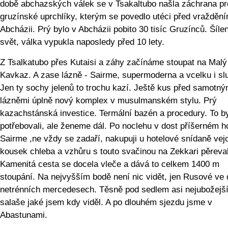
době abchazských válek se v Tsakaltubo našla záchrana pr
gruzínské uprchlíky, kterým se povedlo utéci před vražděn
Abcházii. Prý bylo v Abcházii pobito 30 tisíc Gruzínců. Šíle
svět, válka vypukla naposledy před 10 lety.
Z Tsalkatubo přes Kutaisi a záhy začínáme stoupat na Malý
Kavkaz. A zase lázně - Sairme, supermoderna a vcelku i sl
Jen ty sochy jelenů to trochu kazí. Ještě kus před samotný
lázněmi úplně nový komplex v musulmanském stylu. Prý
kazachstánská investice. Termální bazén a procedury. To 
potřebovali, ale ženeme dál. Po noclehu v dost příšerném h
Sairme ,ne vždy se zadaří, nakupuji u hotelové snídaně vej
kousek chleba a vzhůru s touto svačinou na Zekkari pěreval
Kamenitá cesta se docela vleče a dává to celkem 1400 m
stoupání. Na nejvyšším bodě není nic vidět, jen Rusové ve
netrénních mercedesech. Těsně pod sedlem asi nejubožejš
salaše jaké jsem kdy viděl. A po dlouhém sjezdu jsme v
Abastunami.