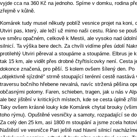
vyjde cca na 360 Kč na jednoho. Spíme v domku, rodina př
zřejmě v kůlně.
Komárek tudy musel někudy poblíž vesnice projet na koni, 
Utviri pas, který, ale leží už mimo naši cestu. Ráno se pou
ve směru opačném, celkově k Mestii, ale vysoko nad údolní
silnicí. Ta výška bere dech. Za chvíli vidíme přes údolí Nak
protilehlý Utviri pěreval a stoupáme a stoupáme. Elbrus je 
tak 15 km, ale vidět přes drobné čtyřtisícovky není. Cesta j
dokonce značená, pro pěší. S kolem ovšem šílený den. Po
„objektivně sjízdné" strmě stoupající terénní cestě nastává 
traversu bočního hřebene nevalná, navíc stržená pěšina op
občasnými polomy. Faren, schieben, tragen, jak u nás v Alp
ale bez jištění v kritických místech, kde se cesta úplně zříti
Taky ovšem krásné louky kde Komárek chytal brouky (všim
toho rýmu). Opuštěné vesničky a samoty, rozpadající se d
Za celý den 25 km, asi 1800 m stoupání a jsme zcela hotoví
Naštěstí ve vesničce Pari ještě nad hlavní silnicí nacházím