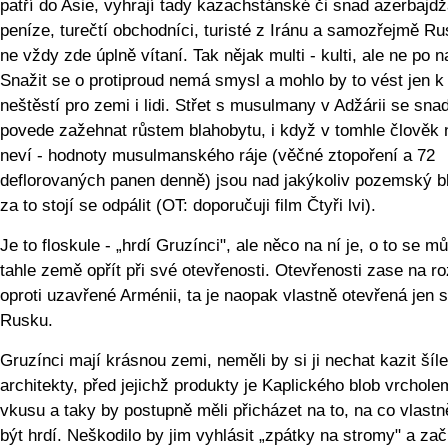
patří do Asie, vyhrají tady kazachstánské či snad azerbajd
peníze, turečtí obchodníci, turisté z Iránu a samozřejmě R
ne vždy zde úplně vítaní. Tak nějak multi - kulti, ale ne po 
Snažit se o protiproud nemá smysl a mohlo by to vést jen k
neštěstí pro zemi i lidi. Střet s musulmany v Adžárii se sna
povede zažehnat růstem blahobytu, i když v tomhle člověk 
neví - hodnoty musulmanského ráje (věčné ztopoření a 72
deflorovaných panen denně) jsou nad jakýkoliv pozemský b
za to stojí se odpálit (OT: doporučuji film Čtyři lvi).
Je to floskule - „hrdí Gruzínci", ale něco na ní je, o to se m
tahle země opřít při své otevřenosti. Otevřenosti zase na ro
oproti uzavřené Arménii, ta je naopak vlastně otevřená jen 
Rusku.
Gruzínci mají krásnou zemi, neměli by si ji nechat kazit šíl
architekty, před jejichž produkty je Kaplického blob vrchole
vkusu a taky by postupně měli přicházet na to, na co vlastn
být hrdí. Neškodilo by jim vyhlásit „zpátky na stromy" a zač