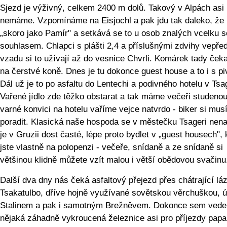
Sjezd je výživný, celkem 2400 m dolů. Takový v Alpách asi
nemáme. Vzpomínáme na Eisjochl a pak jdu tak daleko, že
„skoro jako Pamír" a setkává se to u osob znalých vcelku s
souhlasem. Chlapci s plášti 2,4 a příslušnými zdvihy vepřed
vzadu si to užívají až do vesnice Chvrli. Komárek tady čeka
na čerstvé koně. Dnes je tu dokonce guest house a to i s p
Dál už je to po asfaltu do Lentechi a podivného hotelu v Tsag
Vařené jídlo zde těžko obstarat a tak máme večeři studenou
varné konvici na hotelu vaříme vejce natvrdo - biker si mus
poradit. Klasická naše hospoda se v městečku Tsageri nena
je v Gruzii dost časté, lépe proto bydlet v „guest housech",
jste vlastně na polopenzi - večeře, snídaně a ze snídaně si
většinou klidně můžete vzít malou i větší obědovou svačinu
Další dva dny nás čeká asfaltový přejezd přes chátrající l
Tsakatulbo, dříve hojně využívané sovětskou věrchuškou, ú
Stalinem a pak i samotným Brežněvem. Dokonce sem vede
nějaká záhadně vykroucená železnice asi pro příjezdy papa