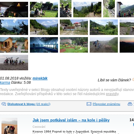
01.08.2018 vložil/a:
mirekbik
Líbil se vám článek?
karma
článku: 5.08
Texty uveřejněné v sekci Blogy obsahují osobní názory autorů a nevyjadřují stanov
redakce. Zveřejňování příspěvků v této sekci se řídí následujícími
pravidly
.
Diskutovat k blogu
(16 reakcí)
Přeposlat známému
Jak jsem potkával islám – na kole i pěšky
14
Cestování
Kosovo 1984 Poprvé to bylo v Jugoslávii. Svazová republika