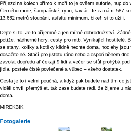
Příjezd na kolech přímo k moři to je ovšem euforie, hup do 
Černého moře, šampaňské, rybu, kaviár. Je za námi 587 k
13.662 metrů stoupání, asfaltu minimum, bikeři si to užili.
Dejte si to. Je to příjemné a jen mírné dobrodružství. Žádné
potíže, nádherné hory, cesty pro mtb. Vynikající hostitelé. 
se stany, kolíky a kotlíky klidně nechte doma, noclehy jsou
dosažitelné. Stačí pro jistotu ráno nebo alespoň během dne
zavolat dopředu ať čekají 9 lidí a večer se stůl prohýbá pod
jídla, postele čistě povlečené a vůbec – všeho dostatek.
Cesta je to i velmi poučná, a když pak budete nad tím co js
viděli chvíli přemýšlet, tak zase budete rádi, že žijeme u ná
doma.
MIREKBIK
Fotogalerie