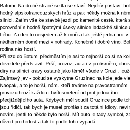
Batumi. Na druhé straně sedla se staví. Nejdřív postavit hot
hodný alpskofrancouzských hrůz a pak někdy možná k ně
silnici. Zatím vše ke stavbě jezdí po kamenité cestě, která
porovnání s hodně špatnými úseky silnice ladackhé silnice 
Léhu. Za den to nesjedem až k moři a tak ještě jedna noc v
nádherném domě mezi vinohrady. Konečně i dobré víno. Bo
rodina nás hostí.
Příjezd do Batumi předměstím je asi to nejhorší co si na ko
dovedete představit. Prší, provoz, auta i v protisměru, obr
díry na silnici krávy ostatně jako téměř všude v Gruzii, louž
Zajímavý jev - pokud se vyskytne Gruzínec na kole jede vl
Naopak, a to je horší, nám, kteří trváme na pravostranném
provozu hrozí každou chvíli smetení od protijedoucího
předjíždějícího auta. Kdybych měl soudit Gruzínce podle toh
jsou řidiči, tak bych je musel prohlásit za totální idioty, neví
nevím, jestli to někde bylo horší. Mít auto je tady symbol, z
důvod pro hrdost a tak to podle toho vypadá.