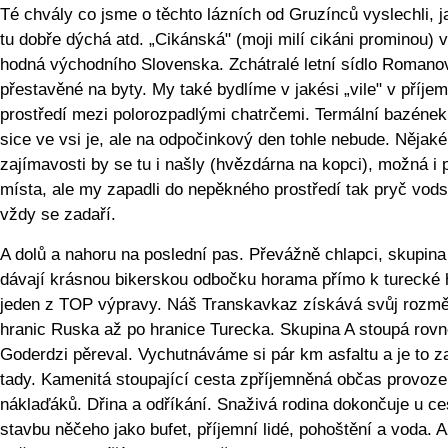
Té chvály co jsme o těchto lázních od Gruzínců vyslechli, j
tu dobře dýchá atd. „Cikánská" (moji milí cikáni prominou) 
hodná východního Slovenska. Zchátralé letní sídlo Romano
přestavěné na byty. My také bydlíme v jakési „vile" v příj
prostředí mezi polorozpadlými chatrčemi. Termální bazének
sice ve vsi je, ale na odpočinkový den tohle nebude. Nějaké
zajímavosti by se tu i našly (hvězdárna na kopci), možná i
místa, ale my zapadli do nepěkného prostředí tak pryč vod
vždy se zadaří.
A dolů a nahoru na poslední pas. Převážně chlapci, skupina
dávají krásnou bikerskou odbočku horama přímo k turecké h
jeden z TOP výpravy. Náš Transkavkaz získává svůj rozmě
hranic Ruska až po hranice Turecka. Skupina A stoupá rov
Goderdzi pěreval. Vychutnáváme si pár km asfaltu a je to z
tady. Kamenitá stoupající cesta zpříjemněná občas provoz
náklaďáků. Dřina a odříkání. Snaživá rodina dokončuje u ce
stavbu něčeho jako bufet, příjemní lidé, pohoštění a voda. A