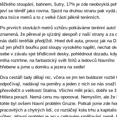
těžkého stoupání, bahnem, šutry, 17% je zde neobvyklá po
jeví se téměř jako rovina. Sjezd na druhou stranu pak vydá
dva tisíce metrů a to z velké části pěkně terénních.
Po prvních stovkách metrů vzhůru potkáváme terénní auto!
znamená, že pěreval je sjízdný alespoň z naší strany a za c
nás další teréňák předjíždí. Hned dvě auta, provoz jak na D
už jen přežít bouřku pod sloupy vysokého napětí, nechat ok
sebe v závalu sjet břidlicové desky, pohlédnout dozadu, kd
mlha roztrhne, na fantastický svět štítů a ledovců hlavního
hřebene a jsme u domiku a jezera na sedle!
Dva cestáři tady dělají nic, včera se jim ten buldozer rozbil 
odpočívají, nadávají na poměry a jeden z nich se nás snaží
přesvědčit o velikosti Stalina. Všichni měli práci, dobře se ži
Hitlera porazil. Nemá cenu mu oponovat. Nemyslím, ale že
tohle byl ovšem hlavní problém Gruzie. Potkali jsme zde h
pracovitých a chytrých lidí, co roztáčejí kola trhu a kapital
vůbec. Hlavní problém je asi v celkovém směřování země. 