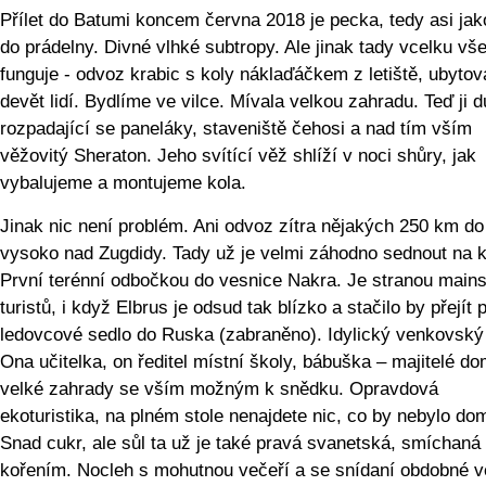
Přílet do Batumi koncem června 2018 je pecka, tedy asi jak
do prádelny. Divné vlhké subtropy. Ale jinak tady vcelku vš
funguje - odvoz krabic s koly náklaďáčkem z letiště, ubytov
devět lidí. Bydlíme ve vilce. Mívala velkou zahradu. Teď ji d
rozpadající se paneláky, staveniště čehosi a nad tím vším
věžovitý Sheraton. Jeho svítící věž shlíží v noci shůry, jak
vybalujeme a montujeme kola.
Jinak nic není problém. Ani odvoz zítra nějakých 250 km do
vysoko nad Zugdidy. Tady už je velmi záhodno sednout na k
První terénní odbočkou do vesnice Nakra. Je stranou main
turistů, i když Elbrus je odsud tak blízko a stačilo by přejít 
ledovcové sedlo do Ruska (zabraněno). Idylický venkovský 
Ona učitelka, on ředitel místní školy, bábuška – majitelé d
velké zahrady se vším možným k snědku. Opravdová
ekoturistika, na plném stole nenajdete nic, co by nebylo do
Snad cukr, ale sůl ta už je také pravá svanetská, smíchaná
kořením. Nocleh s mohutnou večeří a se snídaní obdobné ve