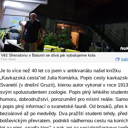
Věž Sheratonu v Batumi se dívá jak vybalujeme kola
Foto: Autor
Další
Je to více než 40 let co jsem v antikvariátu našel knížku
„Kavkazská cesta"od Julia Komárka. Popis cesty kavkazsk
Svanetií (v dnešní Gruzii), kterou autor vykonal v roce 191
svým spolustudentem zoologie. Popis plný lehkého student
humoru, dobrodružství, porozumění pro místní reálie. Sam
i popis plný informací o svanetské fauně. Od brouků, přes 
bezoárové až po medvědy. Dva pražští studenti tehdy, před
bolševickým převratem, podnikli nádhernou cestu na koních
let za nimi „spadla klec" a pak ani za socialističeskovo lagě