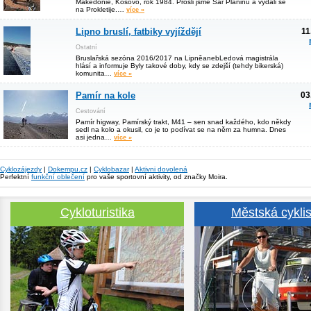
Makedonie, Kosovo, rok 1984. Prošli jsme Šar Planinu a vydali se
na Prokletije.…
více »
Lipno bruslí, fatbiky vyjíždějí
11
Ostatní
Bruslařská sezóna 2016/2017 na LipněanebLedová magistrála
hlásí a informuje Byly takové doby, kdy se zdejší (tehdy bikerská)
komunita…
více »
Pamír na kole
03
Cestování
Pamír higway, Pamírský trakt, M41 – sen snad každého, kdo někdy
sedl na kolo a okusil, co je to podívat se na něm za humna. Dnes
asi jedna…
více »
Cyklozájezdy
|
Dokempu.cz
|
Cyklobazar
|
Aktivni dovolená
Perfektní
funkční oblečení
pro vaše sportovní aktivity, od značky Moira.
Cykloturistika
Městská cyklis