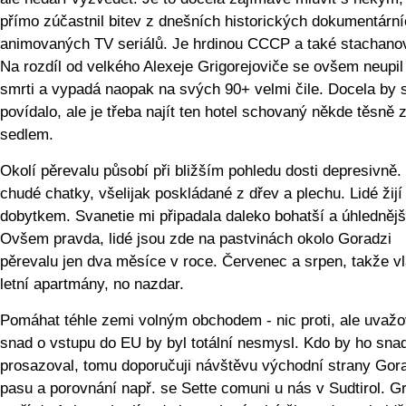
přímo zúčastnil bitev z dnešních historických dokumentární
animovaných TV seriálů. Je hrdinou CCCP a také stachan
Na rozdíl od velkého Alexeje Grigorejoviče se ovšem neupil
smrti a vypadá naopak na svých 90+ velmi čile. Docela by 
povídalo, ale je třeba najít ten hotel schovaný někde těsně 
sedlem.
Okolí pěrevalu působí při bližším pohledu dosti depresivně.
chudé chatky, všelijak poskládané z dřev a plechu. Lidé žijí
dobytkem. Svanetie mi připadala daleko bohatší a úhlednějš
Ovšem pravda, lidé jsou zde na pastvinách okolo Goradzi
pěrevalu jen dva měsíce v roce. Červenec a srpen, takže v
letní apartmány, no nazdar.
Pomáhat téhle zemi volným obchodem - nic proti, ale uvažo
snad o vstupu do EU by byl totální nesmysl. Kdo by ho snad
prosazoval, tomu doporučuji návštěvu východní strany Gor
pasu a porovnání např. se Sette comuni u nás v Sudtirol. G