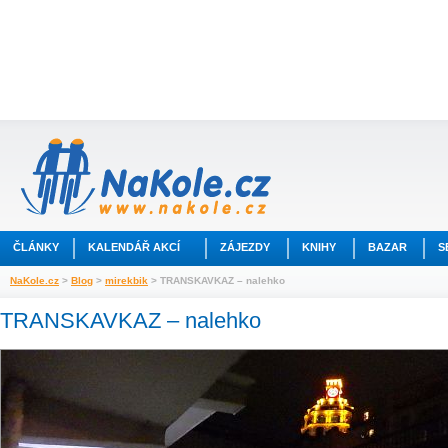
ČLÁNKY
KALENDÁŘ AKCÍ
ZÁJEZDY
KNIHY
BAZAR
S
NaKole.cz
>
Blog
>
mirekbik
> TRANSKAVKAZ – nalehko
TRANSKAVKAZ – nalehko