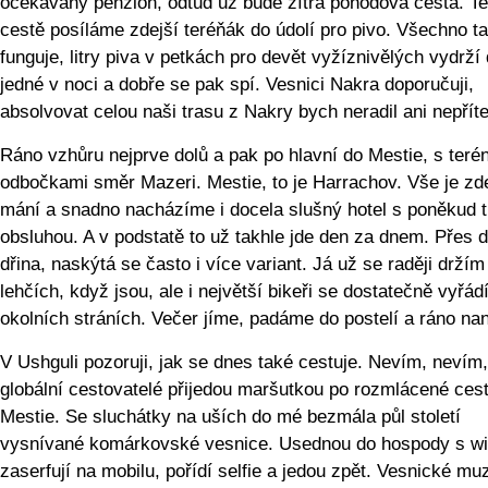
očekávaný penzion, odtud už bude zítra pohodová cesta. Te
cestě posíláme zdejší teréňák do údolí pro pivo. Všechno t
funguje, litry piva v petkách pro devět vyžíznivělých vydrží
jedné v noci a dobře se pak spí. Vesnici Nakra doporučuji,
absolvovat celou naši trasu z Nakry bych neradil ani nepřítel
Ráno vzhůru nejprve dolů a pak po hlavní do Mestie, s teré
odbočkami směr Mazeri. Mestie, to je Harrachov. Vše je zd
mání a snadno nacházíme i docela slušný hotel s poněkud t
obsluhou. A v podstatě to už takhle jde den za dnem. Přes 
dřina, naskýtá se často i více variant. Já už se raději držím
lehčích, když jsou, ale i největší bikeři se dostatečně vyřád
okolních stráních. Večer jíme, padáme do postelí a ráno na
V Ushguli pozoruji, jak se dnes také cestuje. Nevím, nevím,
globální cestovatelé přijedou maršutkou po rozmlácené ces
Mestie. Se sluchátky na uších do mé bezmála půl století
vysnívané komárkovské vesnice. Usednou do hospody s wif
zaserfují na mobilu, pořídí selfie a jedou zpět. Vesnické m