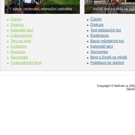
výlety, cestování, rekreační cyklistika
každý den na kole ve va
Články
Články
Diskuze
Diskuze
Kalendář akcí
Test skládacích kol
Cyklozájezdy
Elektrokola
Tipy na výlet
Bazar městských kol
Cestopisy
Kalendář akcí
Recenze
Seznamka
Seznamka
Blog o životě ve městě
Cestovatelský blog
Publikace ke stažení
Copyright © NaKole.cz 2003
článk