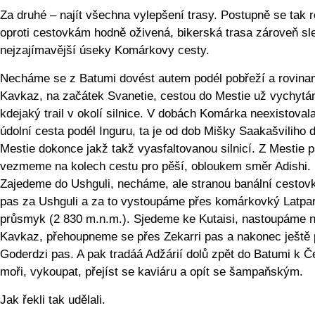
Za druhé – najít všechna vylepšení trasy. Postupně se tak r
oproti cestovkám hodně oživená, bikerská trasa zároveň sle
nejzajímavější úseky Komárkovy cesty.
Necháme se z Batumi dovést autem podél pobřeží a rovina
Kavkaz, na začátek Svanetie, cestou do Mestie už vychytá
kdejaký trail v okolí silnice. V dobách Komárka neexistoval
údolní cesta podél Inguru, ta je od dob Mišky Saakašviliho 
Mestie dokonce jakž takž vyasfaltovanou silnicí. Z Mestie 
vezmeme na kolech cestu pro pěší, obloukem směr Adishi.
Zajedeme do Ushguli, necháme, ale stranou banální cestov
pas za Ushguli a za to vystoupáme přes komárkovký Latpa
průsmyk (2 830 m.n.m.). Sjedeme ke Kutaisi, nastoupáme 
Kavkaz, přehoupneme se přes Zekarri pas a nakonec ještě 
Goderdzi pas. A pak tradáá Adžárií dolů zpět do Batumi k 
moři, vykoupat, přejíst se kaviáru a opít se šampaňským.
Jak řekli tak udělali.