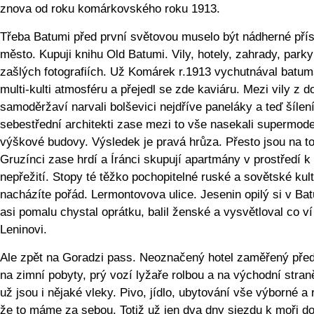
znova od roku komárkovského roku 1913.
Třeba Batumi před první světovou muselo být nádherné přís
město. Kupuji knihu Old Batumi. Vily, hotely, zahrady, parky
zašlých fotografiích. Už Komárek r.1913 vychutnával batu
multi-kulti atmosféru a přejedl se zde kaviáru. Mezi vily z d
samoděržaví narvali bolševici nejdříve paneláky a teď šílen
sebestřední architekti zase mezi to vše nasekali supermode
výškové budovy. Výsledek je pravá hrůza. Přesto jsou na t
Gruzínci zase hrdí a Íránci skupují apartmány v prostředí k
nepřežití. Stopy té těžko pochopitelné ruské a sovětské kult
nacházíte pořád. Lermontovova ulice. Jesenin opilý si v Ba
asi pomalu chystal oprátku, balil ženské a vysvětloval co ví
Leninovi.
Ale zpět na Goradzi pass. Neoznačený hotel zaměřený pře
na zimní pobyty, prý vozí lyžaře rolbou a na východní stran
už jsou i nějaké vleky. Pivo, jídlo, ubytování vše výborné a 
že to máme za sebou. Totiž už jen dva dny sjezdu k moři d