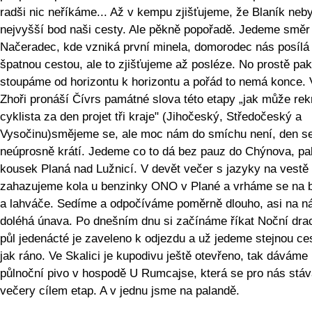
radši nic neříkáme... Až v kempu zjišťujeme, že Blaník neby
nejvyšší bod naši cesty. Ale pěkně popořadě. Jedeme směr
Načeradec, kde vzniká první minela, domorodec nás posílá
špatnou cestou, ale to zjišťujeme až posléze. No prostě pa
stoupáme od horizontu k horizontu a pořád to nemá konce. 
Zhoři pronáší Čívrs památné slova této etapy „jak může rek
cyklista za den projet tři kraje" (Jihočeský, Středočeský a
Vysočinu)smějeme se, ale moc nám do smíchu není, den s
neúprosně krátí. Jedeme co to dá bez pauz do Chýnova, pa
kousek Planá nad Lužnicí. V devět večer s jazyky na vestě
zahazujeme kola u benzinky ONO v Plané a vrháme se na 
a lahváče. Sedíme a odpočíváme poměrně dlouho, asi na n
doléhá únava. Po dnešním dnu si začínáme říkat Noční drac
půl jedenácté je zaveleno k odjezdu a už jedeme stejnou ce
jak ráno. Ve Skalici je kupodivu ještě otevřeno, tak dáváme
půlnoční pivo v hospodě U Rumcajse, která se pro nás stáv
večery cílem etap. A v jednu jsme na palandě.