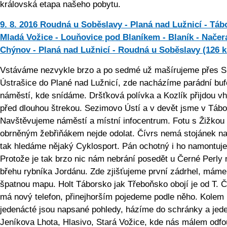
královská etapa našeho pobytu.
9. 8. 2016 Roudná u Soběslavy - Planá nad Lužnicí - Tábo
Mladá Vožice - Louňovice pod Blaníkem - Blaník - Načer
Chýnov - Planá nad Lužnicí - Roudná u Soběslavy (126 
Vstáváme nezvykle brzo a po sedmé už mašírujeme přes Sk
Ústrašice do Plané nad Lužnicí, zde nacházíme parádní buf
náměstí, kde snídáme. Dršťková polívka a Kozlík přijdou v
před dlouhou štrekou. Sezimovo Ústí a v devět jsme v Tábo
Navštěvujeme náměstí a místní infocentrum. Fotu s Žižkou
obrněným žebřiňákem nejde odolat. Čívrs nemá stojánek na
tak hledáme nějaký Cyklosport. Pán ochotný i ho namontuje
Protože je tak brzo nic nám nebrání posedět u Černé Perly 
břehu rybníka Jordánu. Zde zjišťujeme první zádrhel, máme
špatnou mapu. Holt Táborsko jak Třeboňsko obojí je od T. Č
má nový telefon, přinejhorším pojedeme podle něho. Kolem
jedenácté jsou napsané pohledy, házíme do schránky a jed
Jeníkova Lhota, Hlasivo, Stará Vožice, kde nás málem odf