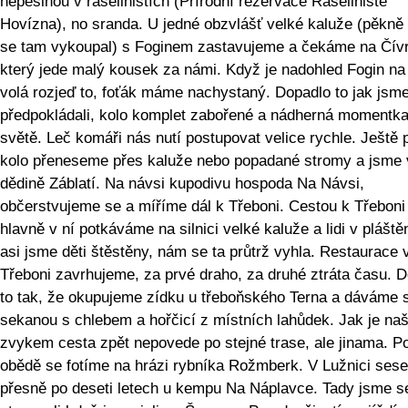
nepěšinou v rašeliništích (Přírodní rezervace Rašeliniště
Hovízna), no sranda. U jedné obzvlášť velké kaluže (pěkn
se tam vykoupal) s Foginem zastavujeme a čekáme na Čív
který jede malý kousek za námi. Když je nadohled Fogin na
volá rozjeď to, foťák máme nachystaný. Dopadlo to jak jsm
předpokládali, kolo komplet zabořené a nádherná momentka
světě. Leč komáři nás nutí postupovat velice rychle. Ještě 
kolo přeneseme přes kaluže nebo popadané stromy a jsme 
dědině Záblatí. Na návsi kupodivu hospoda Na Návsi,
občerstvujeme se a míříme dál k Třeboni. Cestou k Třeboni
hlavně v ní potkáváme na silnici velké kaluže a lidi v plášt
asi jsme děti štěstěny, nám se ta průtrž vyhla. Restaurace 
Třeboni zavrhujeme, za prvé draho, za druhé ztráta času. 
to tak, že okupujeme zídku u třeboňského Terna a dáváme 
sekanou s chlebem a hořčicí z místních lahůdek. Jak je na
zvykem cesta zpět nepovede po stejné trase, ale jinama. P
obědě se fotíme na hrázi rybníka Rožmberk. V Lužnici se
přesně po deseti letech u kempu Na Náplavce. Tady jsme s