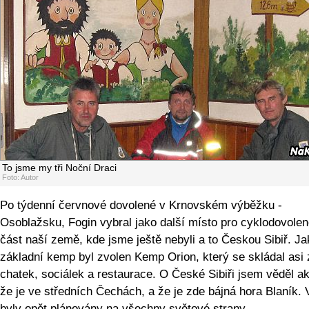
To jsme my tři Noční Draci
Foto: Autor
Po týdenní červnové dovolené v Krnovském výběžku -
Osoblažsku, Fogin vybral jako další místo pro cyklodovole
část naší země, kde jsme ještě nebyli a to Českou Sibiř. Ja
základní kemp byl zvolen Kemp Orion, který se skládal asi 
chatek, sociálek a restaurace. O České Sibiři jsem věděl ak
že je ve středních Čechách, a že je zde bájná hora Blaník. 
byly opět plánovány na všechny světové strany.