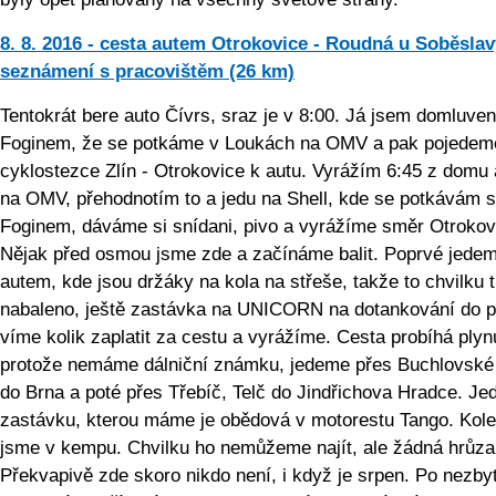
8. 8. 2016 - cesta autem Otrokovice - Roudná u Soběslav
seznámení s pracovištěm (26 km)
Tentokrát bere auto Čívrs, sraz je v 8:00. Já jsem domluve
Foginem, že se potkáme v Loukách na OMV a pak pojedem
cyklostezce Zlín - Otrokovice k autu. Vyrážím 6:45 z domu 
na OMV, přehodnotím to a jedu na Shell, kde se potkávám s
Foginem, dáváme si snídani, pivo a vyrážíme směr Otrokov
Nějak před osmou jsme zde a začínáme balit. Poprvé jede
autem, kde jsou držáky na kola na střeše, takže to chvilku t
nabaleno, ještě zastávka na UNICORN na dotankování do pl
víme kolik zaplatit za cestu a vyrážíme. Cesta probíhá plyn
protože nemáme dálniční známku, jedeme přes Buchlovské
do Brna a poté přes Třebíč, Telč do Jindřichova Hradce. Je
zastávku, kterou máme je obědová v motorestu Tango. Kole
jsme v kempu. Chvilku ho nemůžeme najít, ale žádná hrůza
Překvapivě zde skoro nikdo není, i když je srpen. Po nezb