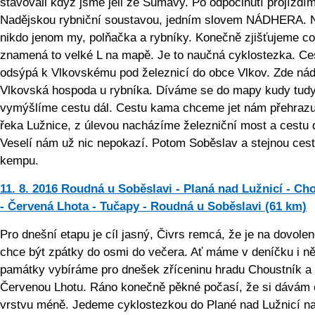
stavovali když jsme jeli ze Šumavy. Po odpočinutí projíždí
Nadějskou rybniční soustavou, jedním slovem NÁDHERA. 
nikdo jenom my, polňačka a rybníky. Konečně zjišťujeme co
znamená to velké L na mapě. Je to naučná cyklostezka. Ce
odsýpá k Vlkovskému pod železnicí do obce Vlkov. Zde ná
Vlkovská hospoda u rybníka. Díváme se do mapy kudy tudy
vymýšlíme cestu dál. Cestu kama chceme jet nám přehrazu
řeka Lužnice, z úlevou nacházíme železniční most a cestu 
Veselí nám už nic nepokazí. Potom Soběslav a stejnou ces
kempu.
11. 8. 2016 Roudná u Soběslavi - Planá nad Lužnicí - Ch
- Červená Lhota - Tučapy - Roudná u Soběslavi (61 km)
Pro dnešní etapu je cíl jasný, Čivrs remcá, že je na dovolen
chce být zpátky do osmi do večera. Ať máme v deníčku i n
památky vybíráme pro dnešek zříceninu hradu Choustník 
Červenou Lhotu. Ráno konečně pěkné počasí, že si dávám 
vrstvu méně. Jedeme cyklostezkou do Plané nad Lužnicí n