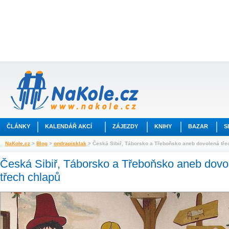
ČLÁNKY
KALENDÁŘ AKCÍ
ZÁJEZDY
KNIHY
BAZAR
S
NaKole.cz
>
Blog
>
ondrapisklak
> Česká Sibiř, Táborsko a Třeboňsko aneb dovolená tře
Česká Sibiř, Táborsko a Třeboňsko aneb dovo
třech chlapů