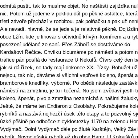
odmítá pustit, tak to musíme objet. No naštěstí zajížďka nul
nic. Potom už jedeme v poklidu dál po pěkné asfaltce, která
třetí závoře přechází v rozbitou, pak polňačku a pak už není
Ale nevadí, hlavně, že se jede a je relativně pěkně. Dojíždí
obce Lžín, kde je lihovar s očividně křivým komínem a u ry
posezení udělané ze saní. Přes Záhoří se dostáváme do
Kardašovi Řečice. Chvilku bloumáme po náměstí a potom n
trafice pán posílá do restaurace U Nekutů. Čívrs celý den b
jak si dá řízek, no tady mají dokonce XXL řízky. Bohužel už
nejsou, tak nic, dáváme si všichni vepřové koleno, špenát a
bramborové knedlíky, výborné. Po obědě následuje zastávk
náměstí na zmrzlinu, je tu i točená. No jsem zvědaví jestli t
koleno, špenát, pivo a zmrzlina nezamíchá s našimi žaludky
Ještě, že máme ten Endiaron z Osoblahy. Pokračujeme ko
rybníků a nastává nejhezčí úsek této etapy a to pozvolný s
úzké pěšině po odbočce z cyklostezky 1170 na zelenou Hor
Vydýmač, Dolní Vydýmač dále po žluté Karštějn, Velký Závi
rybník, Novoplešský rybník až do obce Hamr. U Koloušků 