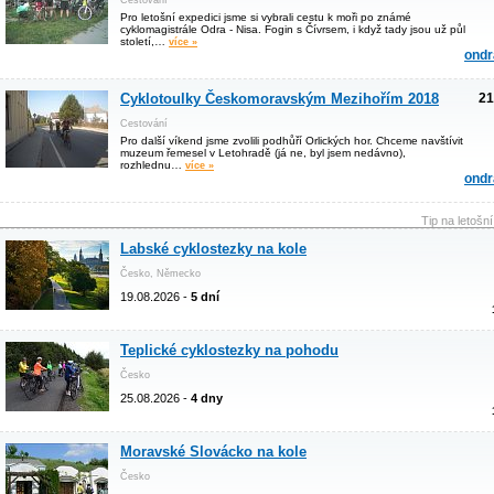
Cestování
Pro letošní expedici jsme si vybrali cestu k moři po známé
cyklomagistrále Odra - Nisa. Fogin s Čívrsem, i když tady jsou už půl
století,…
více »
ondr
Cyklotoulky Českomoravským Mezihořím 2018
21
Cestování
Pro další víkend jsme zvolili podhůří Orlických hor. Chceme navštívit
muzeum řemesel v Letohradě (já ne, byl jsem nedávno),
rozhlednu…
více »
ondr
Tip na letošn
Labské cyklostezky na kole
Česko, Německo
19.08.2026 -
5 dní
Teplické cyklostezky na pohodu
Česko
25.08.2026 -
4 dny
Moravské Slovácko na kole
Česko