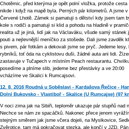
Chotěmic, před kterýma je opět polní vložka, protože cesta
nikde i když na mapě byla. Perných pár kilometrů. A jsme v
Červené Lhotě. Zámek si pamatuji s dětství kdy jsem tam b
kole s rodiči a pamatuji si klid a pohodu na hladině v prami
realita už je jiná, lidí jak na Václaváku, všude samý stánek 
pouti a nejlevnější meníčko za stošede. Dali jsme zavděk k
s pivem, pár fotkám a dekovali jsme se pryč. Jedeme lesy,
rybníků, toť óda na cyklistovu duši, žádné auta ani lidi. Žíz
zastavuje v Tučapech v místním Peach restaurantu. Chvilk
posedíme a plníme slib, jedeme bez přestávky a ve 20:00
vcházíme ve Skalici k Rumcajsovi.
12. 8. 2016 Roudná u Soběslavi - Kardašova Řečice - Ha
Dolní Bukovsko - Vlastiboř - Skalice (U Rumcajse) (97 k
V noci zima jak na Sibiři, teploměr ukazuje pár stupňů nad n
Nechce se nám ze spacáčků. Nakonec přece jenom vyráž
stejným směrem jak jsme včera dojeli, na Myslkovice, Sedl
Zvěrotice, tam má pokračovat stezka, ale končí v JZD. Pán