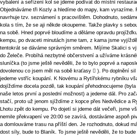
vybalení a seřízení kol se jdeme podívat do místní restaura
Objednáváme tři Kozly a hledíme do mapy, kam vyrazíme. 
navrhuje tzv. seznámení s pracovištěm. Dohodnuto, sedám
kola s tím, že se aji někde okoupeme. Takže plavky s sebo
na sobě. Hned poprvé bloudíme a děláme opravdu projížďk
kempu, po dvaceti minutách jsme tam, z kama jsme vyjížděl
tentokrát se dáváme správným směrem. Míjíme Skalici s v
do Želeče. Probíhá nezbytné občerstvení a užíváme krásné
sluníčka (to jsme ještě nevěděli, že to bylo poprvé a napos
dovolenou co jsem měl na sobě kraťasy  ). Po doplnění sil
jedeme vstříc koupání. K Novému a Rytířskému rybníku vš
dojíždíme docela pozdě, tak koupání přehodnocujeme (byla 
naše letos první a poslední možnost) a jedeme dál. Pro zač
stačí, proto už jenom sjíždíme z kopce přes Nedvědice a 
Lhotu zpět do kempu. Po dojetí si jdeme dát večeři, jsme v
nemile překvapení ve 20:00 se zavírá, dostáváme aspoň pi
a domlouváme trasu na příští den. Je rozhodnuto, dokud 
dost síly, bude to Blaník. To jsme ještě nevěděli, že to bude