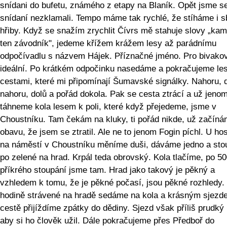
snídani do bufetu, známého z etapy na Blaník. Opět jsme s
snídaní nezklamali. Tempo máme tak rychlé, že stíháme i s
hřiby. Když se snažím zrychlit Čívrs mě stahuje slovy „kam
ten závodník", jedeme křížem krážem lesy až parádnímu
odpočívadlu s názvem Hájek. Příznačné jméno. Pro bivako
ideální. Po krátkém odpočinku nasedáme a pokračujeme les
cestami, které mi připomínají Šumavské signálky. Nahoru, d
nahoru, dolů a pořád dokola. Pak se cesta ztrácí a už jeno
táhneme kola lesem k poli, které když přejedeme, jsme v
Choustníku. Tam čekám na kluky, ti pořád nikde, už začíná
obavu, že jsem se ztratil. Ale ne to jenom Fogin píchl. U h
na náměstí v Choustníku měníme duši, dáváme jedno a st
po zelené na hrad. Krpál teda obrovský. Kola tlačíme, po 5
příkrého stoupání jsme tam. Hrad jako takový je pěkný a
vzhledem k tomu, že je pěkné počasí, jsou pěkné rozhledy.
hodině strávené na hradě sedáme na kola a krásným sjezd
cestě přijíždíme zpátky do dědiny. Sjezd však příliš prudký
aby si ho člověk užil. Dále pokračujeme přes Předboř do