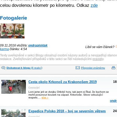
celou dovolenou kilometr po kilometru. Odkaz
zde
Fotogalerie
09.11.2016 vložil/a:
ondrapisklak
Líbil se vám článek?
karma
článku: 4.54
Texty uveřejněné v sekci Blogy obsahují osobní názory autorů a nevyjadřují stanov
redakce. Zveřejňování příspěvků v této sekci se řídí následujícími
pravidly
.
Diskutovat k blogu
(8 reakcí)
Přeposlat známému
Cesta okolo Krkonoš za Krakonošem 2019
18
Cestování
Loni jsme jeli ve dvojku Orlické hory, tak jsem si říkal, že bychom se
mohli posunout kousek na západ. Krkonoše. Slovo vzbuzující
respekt.…
více »
ondr
Expedice Polsko 2018 – boj se severním větrem
24