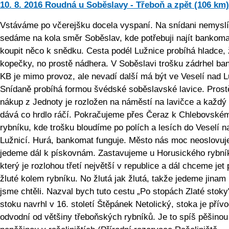
10. 8. 2016 Roudná u Soběslavy - Třeboň a zpět (106 km)
Vstáváme po včerejšku docela vyspaní. Na snídani nemysl
sedáme na kola směr Soběslav, kde potřebuji najít bankoma
koupit něco k snědku. Cesta podél Lužnice probíhá hladce,
kopečky, no prostě nádhera. V Soběslavi trošku zádrhel b
KB je mimo provoz, ale nevadí další má být ve Veselí nad L
Snídaně probíhá formou švédské soběslavské lavice. Prost
nákup z Jednoty je rozložen na náměstí na lavičce a každý 
dává co hrdlo ráčí. Pokračujeme přes Čeraz k Chlebovské
rybníku, kde trošku bloudíme po polích a lesích do Veselí n
Lužnicí. Hurá, bankomat funguje. Město nás moc neoslovuj
jedeme dál k pískovnám. Zastavujeme u Horusického rybní
který je rozlohou třetí největší v republice a dál chceme jet 
žluté kolem rybníku. No žlutá jak žlutá, takže jedeme jinam
jsme chtěli. Nazval bych tuto cestu „Po stopách Zlaté stoky"
stoku navrhl v 16. století Štěpánek Netolický, stoka je přívo
odvodní od většiny třeboňských rybníků. Je to spíš pěšinou