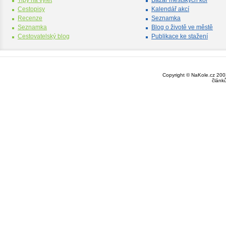
Tipy na výlet
Bazar městských kol
Cestopisy
Kalendář akcí
Recenze
Seznamka
Seznamka
Blog o životě ve městě
Cestovatelský blog
Publikace ke stažení
Copyright © NaKole.cz 2003
článk