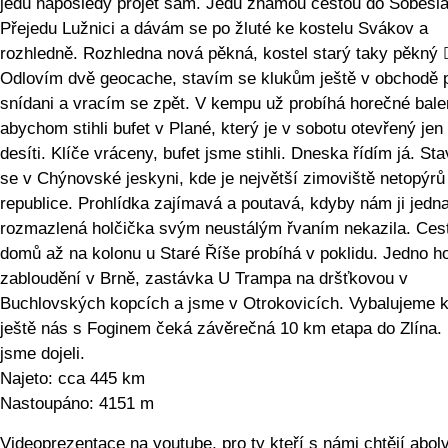
jedu naposledy projet sám. Jedu známou cestou do Soběsla
Přejedu Lužnici a dávám se po žluté ke kostelu Svákov a
rozhledně. Rozhledna nová pěkná, kostel starý taky pěkný 
Odlovím dvě geocache, stavím se klukům ještě v obchodě 
snídani a vracím se zpět. V kempu už probíhá horečné bale
abychom stihli bufet v Plané, který je v sobotu otevřený jen
desíti. Klíče vráceny, bufet jsme stihli. Dneska řídím já. St
se v Chýnovské jeskyni, kde je největší zimoviště netopýrů
republice. Prohlídka zajímavá a poutavá, kdyby nám ji jedn
rozmazlená holčička svým neustálým řvaním nekazila. Ces
domů až na kolonu u Staré Říše probíhá v poklidu. Jedno h
zabloudění v Brně, zastávka U Trampa na dršťkovou v
Buchlovských kopcích a jsme v Otrokovicích. Vybalujeme k
ještě nás s Foginem čeká závěrečná 10 km etapa do Zlína.
jsme dojeli.
Najeto: cca 445 km
Nastoupáno: 4151 m
Videoprezentace na youtube, pro ty kteří s námi chtějí abol