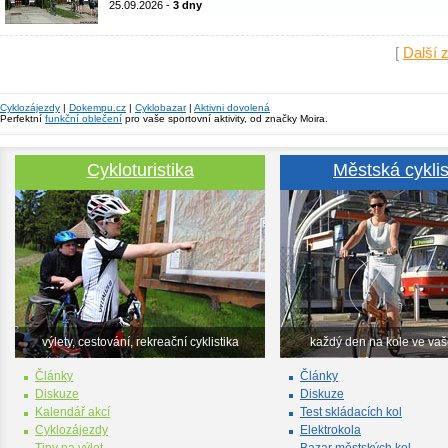
25.09.2026 -
3 dny
[
Další 
Cyklozájezdy
|
Dokempu.cz
|
Cyklobazar
|
Aktivni dovolená
Perfektní
funkční oblečení
pro vaše sportovní aktivity, od značky Moira.
Cykloturistika
Městská cyklis
výlety, cestování, rekreační cyklistika
každý den na kole ve va
Články
Články
Diskuze
Diskuze
Kalendář akcí
Test skládacích kol
Cyklozájezdy
Elektrokola