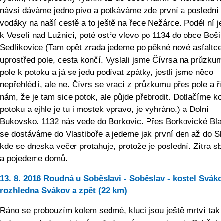
návsi dáváme jedno pivo a potkáváme zde první a poslední
vodáky na naší cestě a to ještě na řece Nežárce. Podél ní 
k Veselí nad Lužnicí, poté ostře vlevo po 1134 do obce Boši
Sedlíkovice (Tam opět zrada jedeme po pěkné nové asfaltc
uprostřed pole, cesta končí. Vyslali jsme Čívrsa na průzku
pole k potoku a já se jedu podívat zpátky, jestli jsme něco
nepřehlédli, ale ne. Čívrs se vrací z průzkumu přes pole a ř
nám, že je tam sice potok, ale půjde přebrodit. Dotlačíme ko
potoku a ejhle je tu i mostek vpravo, je vyhráno.) a Dolní
Bukovsko. 1132 nás vede do Borkovic. Přes Borkovické Bla
se dostáváme do Vlastiboře a jedeme jak první den až do Sk
kde se dneska večer protahuje, protože je poslední. Zítra s
a pojedeme domů.
13. 8. 2016 Roudná u Soběslavi - Soběslav - kostel Sváko
rozhledna Svákov a zpět (22 km)
Ráno se probouzím kolem sedmé, kluci jsou ještě mrtví tak