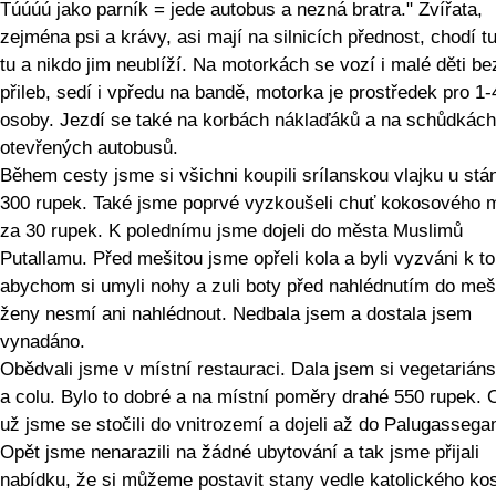
Túúúú jako parník = jede autobus a nezná bratra." Zvířata,
zejména psi a krávy, asi mají na silnicích přednost, chodí tu
tu a nikdo jim neublíží. Na motorkách se vozí i malé děti be
přileb, sedí i vpředu na bandě, motorka je prostředek pro 1-
osoby. Jezdí se také na korbách náklaďáků a na schůdkách
otevřených autobusů.
Během cesty jsme si všichni koupili srílanskou vlajku u stá
300 rupek. Také jsme poprvé vyzkoušeli chuť kokosového 
za 30 rupek. K polednímu jsme dojeli do města Muslimů
Putallamu. Před mešitou jsme opřeli kola a byli vyzváni k t
abychom si umyli nohy a zuli boty před nahlédnutím do meši
ženy nesmí ani nahlédnout. Nedbala jsem a dostala jsem
vynadáno.
Obědvali jsme v místní restauraci. Dala jsem si vegetariánsk
a colu. Bylo to dobré a na místní poměry drahé 550 rupek. 
už jsme se stočili do vnitrozemí a dojeli až do Palugasseg
Opět jsme nenarazili na žádné ubytování a tak jsme přijali
nabídku, že si můžeme postavit stany vedle katolického kos