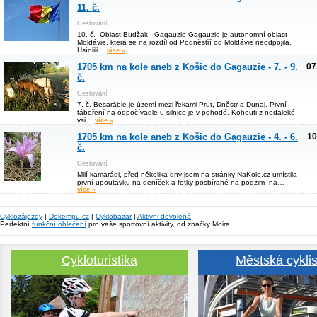
11. č.
Cestování
10. č. Oblast Budžak - Gagauzie Gagauzie je autonomní oblast
Moldávie, která se na rozdíl od Podněstří od Moldávie neodpojila.
Usídlili…
více »
1705 km na kole aneb z Košic do Gagauzie - 7. - 9.
07
č.
Cestování
7. č. Besarábie je území mezi řekami Prut, Dněstr a Dunaj. První
táboření na odpočívadle u silnice je v pohodě. Kohouti z nedaleké
vsi…
více »
1705 km na kole aneb z Košic do Gagauzie - 4. - 6.
10
č.
Cestování
Milí kamarádi, před několika dny jsem na stránky NaKole.cz umístila
první upoutávku na deníček a fotky posbírané na podzim na…
více »
Cyklozájezdy
|
Dokempu.cz
|
Cyklobazar
|
Aktivni dovolená
Perfektní
funkční oblečení
pro vaše sportovní aktivity, od značky Moira.
Cykloturistika
Městská cyklis