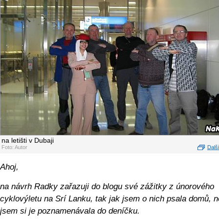
na letišti v Dubaji
Foto: Autor
Další
Ahoj,
na návrh Radky zařazuji do blogu své zážitky z únorového
cyklovýletu na Srí Lanku, tak jak jsem o nich psala domů, n
jsem si je poznamenávala do deníčku.