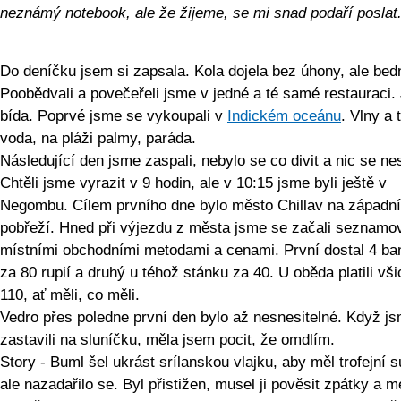
neznámý notebook, ale že žijeme, se mi snad podaří poslat
Do deníčku jsem si zapsala. Kola dojela bez úhony, ale bed
Poobědvali a povečeřeli jsme v jedné a té samé restauraci. 
bída. Poprvé jsme se vykoupali v
Indickém oceánu
. Vlny a 
voda, na pláži palmy, paráda.
Následující den jsme zaspali, nebylo se co divit a nic se nes
Chtěli jsme vyrazit v 9 hodin, ale v 10:15 jsme byli ještě v
Negombu. Cílem prvního dne bylo město Chillav na západn
pobřeží. Hned při výjezdu z města jsme se začali seznamo
místními obchodními metodami a cenami. První dostal 4 ba
za 80 rupií a druhý u téhož stánku za 40. U oběda platili vši
110, ať měli, co měli.
Vedro přes poledne první den bylo až nesnesitelné. Když j
zastavili na sluníčku, měla jsem pocit, že omdlím.
Story - Buml šel ukrást srílanskou vlajku, aby měl trofejní 
ale nazadařilo se. Byl přistižen, musel ji pověsit zpátky a m