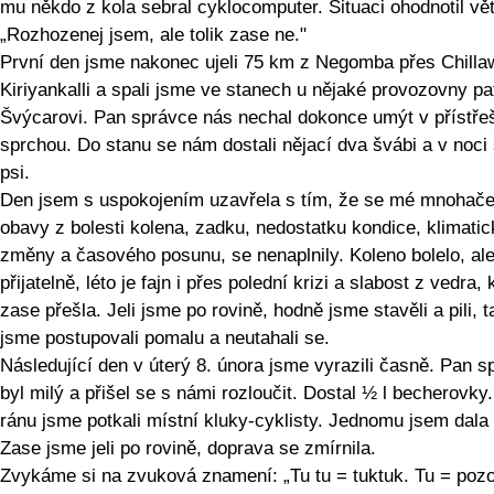
mu někdo z kola sebral cyklocomputer. Situaci ohodnotil vě
„Rozhozenej jsem, ale tolik zase ne."
První den jsme nakonec ujeli 75 km z Negomba přes Chilla
Kiriyankalli a spali jsme ve stanech u nějaké provozovny pat
Švýcarovi. Pan správce nás nechal dokonce umýt v přístře
sprchou. Do stanu se nám dostali nějací dva švábi a v noci 
psi.
Den jsem s uspokojením uzavřela s tím, že se mé mnohače
obavy z bolesti kolena, zadku, nedostatku kondice, klimatic
změny a časového posunu, se nenaplnily. Koleno bolelo, al
přijatelně, léto je fajn i přes polední krizi a slabost z vedra, 
zase přešla. Jeli jsme po rovině, hodně jsme stavěli a pili, 
jsme postupovali pomalu a neutahali se.
Následující den v úterý 8. února jsme vyrazili časně. Pan s
byl milý a přišel se s námi rozloučit. Dostal ½ l becherovky
ránu jsme potkali místní kluky-cyklisty. Jednomu jsem dala
Zase jsme jeli po rovině, doprava se zmírnila.
Zvykáme si na zvuková znamení: „Tu tu = tuktuk. Tu = pozo