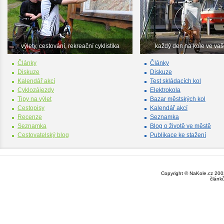
výlety, cestování, rekreační cyklistika
každý den na kole ve va
Články
Články
Diskuze
Diskuze
Kalendář akcí
Test skládacích kol
Cyklozájezdy
Elektrokola
Tipy na výlet
Bazar městských kol
Cestopisy
Kalendář akcí
Recenze
Seznamka
Seznamka
Blog o životě ve městě
Cestovatelský blog
Publikace ke stažení
Copyright © NaKole.cz 2003
článk