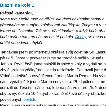
Blázni na kole 1
Přátelé kamarádi,
sama tomu ještě moc nevěřím, ale dnes nakládám bednu a
přesouvám se s mými kolařskými zlatíčky ke Znojmu a v s
letíme do Colomba. Tož se s Vámi loučím, a když bude příle
budu psát o tom, co nás po cestě potkalo.
Denny
se mnou ne
určitě si budeme chybět.
Tak takhle jsem po internetu ohlásila svůj odlet na Srí Lanku
pátek 5. února v podvečer jsme se tradičně sešli v Krupé u
Jeníka. První čtyři jsme naložili krabice s koly a vydali se pr
zbylé „zalenotýňáky" do Újezda u Hořovic. Cestovali jsme 
Vídně na letiště s osvědčenou firmou Martin Remar. Na výle
námi vydal ještě jeden Martin necyklista. Před půlnoci jsme
dorazili do Těšetic u Znojma, kde na nás ve staré třídě, dne
ubytovny, čekalo 10 čistých, krásně růžově dětsky obrázko
povlečených
postelí
.
Ráno 6. února jsme pokračovali do Vídně. Odlétali jsme v 1