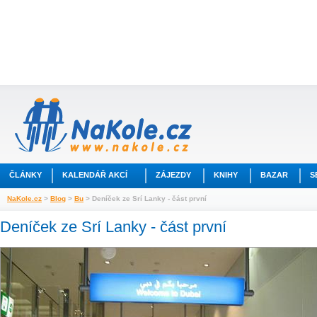
ČLÁNKY
KALENDÁŘ AKCÍ
ZÁJEZDY
KNIHY
BAZAR
S
NaKole.cz
>
Blog
>
Bu
> Deníček ze Srí Lanky - část první
Deníček ze Srí Lanky - část první