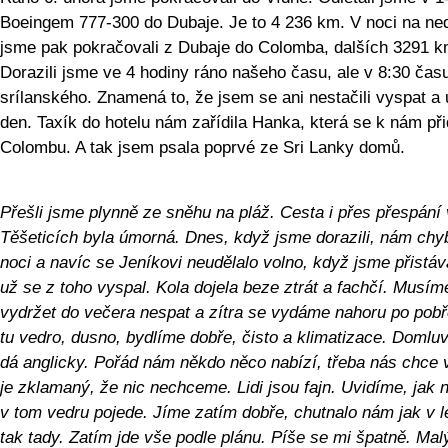
Boeingem 777-300 do Dubaje. Je to 4 236 km. V noci na ned
jsme pak pokračovali z Dubaje do Colomba, dalších 3291 k
Dorazili jsme ve 4 hodiny ráno našeho času, ale v 8:30 čas
srílanského. Znamená to, že jsem se ani nestačili vyspat a 
den. Taxík do hotelu nám zařídila Hanka, která se k nám při
Colombu. A tak jsem psala poprvé ze Sri Lanky domů.
Přešli jsme plynně ze sněhu na pláž. Cesta i přes přespání 
Těšeticích byla úmorná. Dnes, když jsme dorazili, nám chy
noci a navíc se Jeníkovi neudělalo volno, když jsme přistáva
už se z toho vyspal. Kola dojela beze ztrát a fachčí. Musím
vydržet do večera nespat a zítra se vydáme nahoru po pobř
tu vedro, dusno, bydlíme dobře, čisto a klimatizace. Domluv
dá anglicky. Pořád nám někdo něco nabízí, třeba nás chce v
je zklamaný, že nic nechceme. Lidi jsou fajn. Uvidíme, jak 
v tom vedru pojede. Jíme zatím dobře, chutnalo nám jak v l
tak tady. Zatím jde vše podle plánu. Píše se mi špatně. Mal