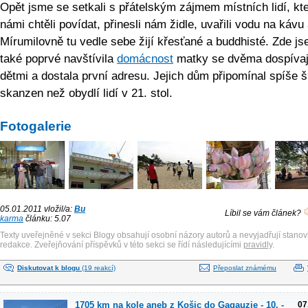
Opět jsme se setkali s přátelským zájmem místních lidí, kte
námi chtěli povídat, přinesli nám židle, uvařili vodu na kávu 
Mírumilovně tu vedle sebe žijí křesťané a buddhisté. Zde j
také poprvé navštívila
domácnost
matky se dvěma dospívaj
dětmi a dostala první adresu. Jejich dům připomínal spíše 
skanzen než obydlí lidí v 21. stol.
Fotogalerie
05.01.2011 vložil/a:
Bu
Líbil se vám článek?
karma
článku: 5.07
Texty uveřejněné v sekci Blogy obsahují osobní názory autorů a nevyjadřují stanov
redakce. Zveřejňování příspěvků v této sekci se řídí následujícími
pravidly
.
Diskutovat k blogu
(19 reakcí)
Přeposlat známému
1705 km na kole aneb z Košic do Gagauzie - 10. -
07