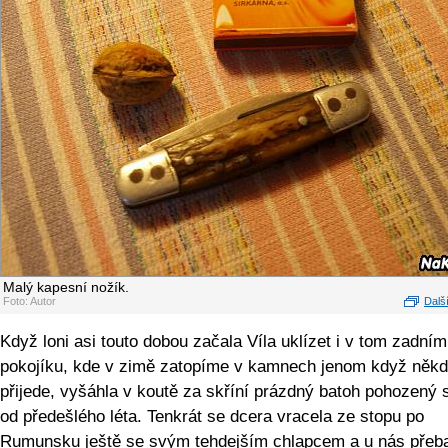
Malý kapesní nožík.
Foto: Autor
Další
Když loni asi touto dobou začala Víla uklízet i v tom zadním
pokojíku, kde v zimě zatopíme v kamnech jenom když něk
přijede, vyšáhla v koutě za skříní prázdný batoh pohozený 
od předešlého léta. Tenkrát se dcera vracela ze stopu po
Rumunsku ještě se svým tehdejším chlapcem a u nás přeba