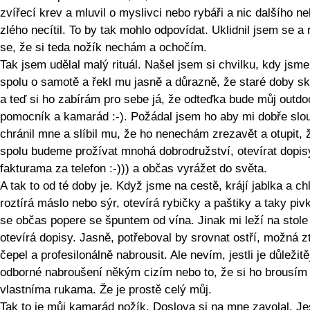
zvířecí krev a mluvil o myslivci nebo rybáři a nic dalšího n
zlého necítil. To by tak mohlo odpovídat. Uklidnil jsem se a 
se, že si teda nožík nechám a ochočím.
Tak jsem udělal malý rituál. Našel jsem si chvilku, kdy jsme
spolu o samotě a řekl mu jasně a důrazně, že staré doby sk
a teď si ho zabírám pro sebe já, že odteďka bude můj outdo
pomocník a kamarád :-). Požádal jsem ho aby mi dobře slou
chránil mne a slíbil mu, že ho nenechám zrezavět a otupit, 
spolu budeme prožívat mnohá dobrodružství, otevírat dopis
fakturama za telefon :-))) a občas vyrážet do světa.
A tak to od té doby je. Když jsme na cestě, krájí jablka a ch
roztírá máslo nebo sýr, otevírá rybičky a paštiky a taky piv
se občas popere se špuntem od vína. Jinak mi leží na stole
otevírá dopisy. Jasně, potřeboval by srovnat ostří, možná z
čepel a profesilonálně nabrousit. Ale nevím, jestli je důležitě
odborné nabroušení někým cizím nebo to, že si ho brousí
vlastníma rukama. Že je prostě celý můj.
Tak to je můj kamarád nožík. Doslova si na mne zavolal. Jes