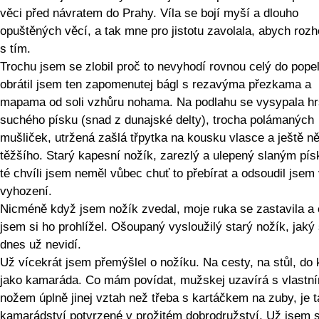
věci před návratem do Prahy. Víla se bojí myší a dlouho
opuštěných věcí, a tak mne pro jistotu zavolala, abych rozh
s tím.
Trochu jsem se zlobil proč to nevyhodí rovnou celý do pope
obrátil jsem ten zapomenutej bágl s rezavýma přezkama a
mapama od soli vzhůru nohama. Na podlahu se vysypala hr
suchého písku (snad z dunajské delty), trocha polámaných
mušliček, utržená zašlá třpytka na kousku vlasce a ještě n
těžšího. Starý kapesní nožík, zarezlý a ulepený slaným pí
té chvíli jsem neměl vůbec chuť to přebírat a odsoudil jsem
vyhození.
Nicméně když jsem nožík zvedal, moje ruka se zastavila a c
jsem si ho prohlížel. Ošoupaný vysloužilý starý nožík, jaký
dnes už nevidí.
Už vícekrát jsem přemýšlel o nožíku. Na cesty, na stůl, do 
jako kamaráda. Co mám povídat, mužskej uzavírá s vlastn
nožem úplně jinej vztah než třeba s kartáčkem na zuby, je 
kamarádství potvrzené v prožitém dobrodružství. Už jsem s