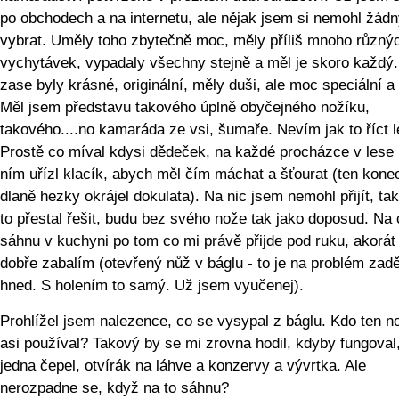
po obchodech a na internetu, ale nějak jsem si nemohl žád
vybrat. Uměly toho zbytečně moc, měly příliš mnoho různý
vychytávek, vypadaly všechny stejně a měl je skoro každý
zase byly krásné, originální, měly duši, ale moc speciální a
Měl jsem představu takového úplně obyčejného nožíku,
takového....no kamaráda ze vsi, šumaře. Nevím jak to říct l
Prostě co míval kdysi dědeček, na každé procházce v lese 
ním uřízl klacík, abych měl čím máchat a šťourat (ten kone
dlaně hezky okrájel dokulata). Na nic jsem nemohl přijít, ta
to přestal řešit, budu bez svého nože tak jako doposud. Na
sáhnu v kuchyni po tom co mi právě přijde pod ruku, akorát
dobře zabalím (otevřený nůž v báglu - to je na problém zad
hned. S holením to samý. Už jsem vyučenej).
Prohlížel jsem nalezence, co se vysypal z báglu. Kdo ten n
asi používal? Takový by se mi zrovna hodil, kdyby fungoval
jedna čepel, otvírák na láhve a konzervy a vývrtka. Ale
nerozpadne se, když na to sáhnu?