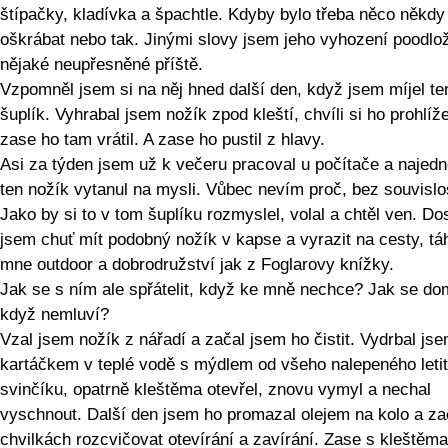
štípačky, kladívka a špachtle. Kdyby bylo třeba něco někdy
oškrábat nebo tak. Jinými slovy jsem jeho vyhození poodlož
nějaké neupřesněné příště.
Vzpomněl jsem si na něj hned další den, když jsem míjel te
šuplík. Vyhrabal jsem nožík zpod kleští, chvíli si ho prohlíže
zase ho tam vrátil. A zase ho pustil z hlavy.
Asi za týden jsem už k večeru pracoval u počítače a najed
ten nožík vytanul na mysli. Vůbec nevím proč, bez souvislos
Jako by si to v tom šuplíku rozmyslel, volal a chtěl ven. Dos
jsem chuť mít podobný nožík v kapse a vyrazit na cesty, tá
mne outdoor a dobrodružství jak z Foglarovy knížky.
Jak se s ním ale spřátelit, když ke mně nechce? Jak se dom
když nemluví?
Vzal jsem nožík z nářadí a začal jsem ho čistit. Vydrbal js
kartáčkem v teplé vodě s mýdlem od všeho nalepeného leti
svinčíku, opatrně kleštěma otevřel, znovu vymyl a nechal
vyschnout. Další den jsem ho promazal olejem na kolo a zač
chvilkách rozcvičovat otevírání a zavírání. Zase s kleštěma