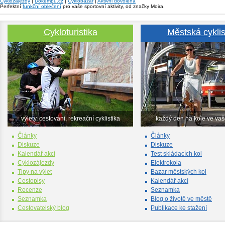
Cyklozájezdy
|
Dokempu.cz
|
Cyklobazar
|
Aktivni dovolená
Perfektní
funkční oblečení
pro vaše sportovní aktivity, od značky Moira.
Cykloturistika
Městská cyklis
výlety, cestování, rekreační cyklistika
každý den na kole ve va
Články
Články
Diskuze
Diskuze
Kalendář akcí
Test skládacích kol
Cyklozájezdy
Elektrokola
Tipy na výlet
Bazar městských kol
Cestopisy
Kalendář akcí
Recenze
Seznamka
Seznamka
Blog o životě ve městě
Cestovatelský blog
Publikace ke stažení