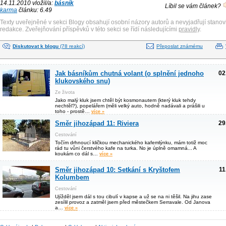
14.11.2010 vložil/a:
básník
Líbil se vám článek?
karma
článku: 6.49
Texty uveřejněné v sekci Blogy obsahují osobní názory autorů a nevyjadřují stanov
redakce. Zveřejňování příspěvků v této sekci se řídí následujícími
pravidly
.
Diskutovat k blogu
(78 reakcí)
Přeposlat známému
Jak básníkům chutná volant (o splnění jednoho
02
klukovského snu)
Ze života
Jako malý kluk jsem chtěl být kosmonautem (který kluk tehdy
nechtěl?), popelářem (měli velký auto, hodně nadávali a prášili u
toho - prostě…
více »
Směr jihozápad 11: Riviera
29
Cestování
Točím drhnoucí kličkou mechanického kafemlýnku, mám totiž moc
rád tu vůni čerstvého kafe na turka. No je úplně omamná... A
koukám co dál s…
více »
Směr jihozápad 10: Setkání s Kryštofem
11
Kolumbem
Cestování
Ujížděl jsem dál s tou cibulí v kapse a už se na ni těšil. Na jihu zase
zesílil provoz a zatměl jsem před městečkem Serravale. Od Janova
a…
více »