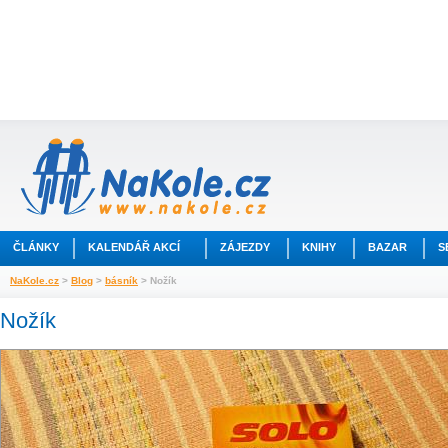
ČLÁNKY
KALENDÁŘ AKCÍ
ZÁJEZDY
KNIHY
BAZAR
S
NaKole.cz
>
Blog
>
básník
> Nožík
Nožík