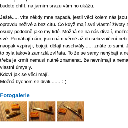
budete chtít, na jarním srazu vám ho ukážu.
Ještě..... víte někdy mne napadá, jestli věci kolem nás jsou
opravdu neživé a bez citu. Co když mají své vlastní životy 
osudy podobně jako my lidé. Možná se na nás dívají, možn
své. Pomáhají nám, jsou nám věrné až do sebezničení neb
naopak vzpírají, bojují, dělají naschvály...... znáte to sami.
to byla taková zamrzlá zvířata. To že se samy nehýbají a n
třeba je krmit nemusí nutně znamenat, že nevnímají a nema
vlastní úmysly.
Kdoví jak se věci mají.
Možná bychom se divili....... :-)
Fotogalerie