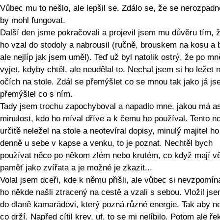
Vůbec mu to nešlo, ale lepšil se. Zdálo se, že se nerozpadn
by mohl fungovat.
Další den jsme pokračovali a projevil jsem mu důvěru tím, 
ho vzal do stodoly a nabrousil (ručně, brouskem na kosu a 
ale nejlíp jak jsem uměl). Teď už byl natolik ostrý, že po m
vyjet, kdyby chtěl, ale neudělal to. Nechal jsem si ho ležet 
očích na stole. Zdál se přemýšlet co se mnou tak jako já j
přemýšlel co s ním.
Tady jsem trochu zapochyboval a napadlo mne, jakou má as
minulost, kdo ho míval dříve a k čemu ho používal. Tento n
určitě neležel na stole a neotevíral dopisy, minulý majitel h
denně u sebe v kapse a venku, to je poznat. Nechtěl bych
používat něco po někom zlém nebo krutém, co když mají vě
paměť jako zvířata a je možné je zkazit...
Volal jsem dceři, kde k němu přišli, ale vůbec si nevzpomína
ho někde našli ztracený na cestě a vzali s sebou. Vložil js
do dlaně kamarádovi, který pozná různé energie. Tak aby n
co drží. Napřed cítil krev, uf, to se mi nelíbilo. Potom ale řek