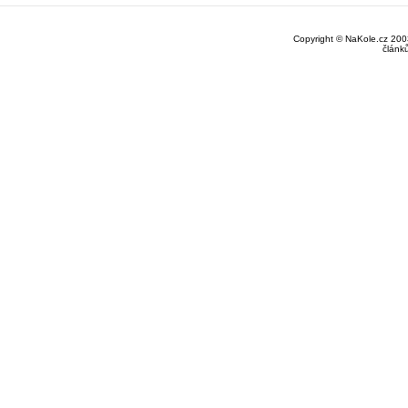
Copyright © NaKole.cz 2003
článk