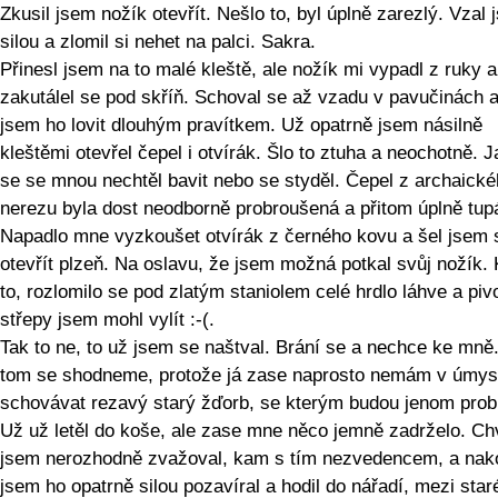
Zkusil jsem nožík otevřít. Nešlo to, byl úplně zarezlý. Vzal 
silou a zlomil si nehet na palci. Sakra.
Přinesl jsem na to malé kleště, ale nožík mi vypadl z ruky a
zakutálel se pod skříň. Schoval se až vzadu v pavučinách 
jsem ho lovit dlouhým pravítkem. Už opatrně jsem násilně
kleštěmi otevřel čepel i otvírák. Šlo to ztuha a neochotně. 
se se mnou nechtěl bavit nebo se styděl. Čepel z archaick
nerezu byla dost neodborně probroušená a přitom úplně tup
Napadlo mne vyzkoušet otvírák z černého kovu a šel jsem 
otevřít plzeň. Na oslavu, že jsem možná potkal svůj nožík. 
to, rozlomilo se pod zlatým staniolem celé hrdlo láhve a piv
střepy jsem mohl vylít :-(.
Tak to ne, to už jsem se naštval. Brání se a nechce ke mně.
tom se shodneme, protože já zase naprosto nemám v úmys
schovávat rezavý starý žďorb, se kterým budou jenom prob
Už už letěl do koše, ale zase mne něco jemně zadrželo. Chv
jsem nerozhodně zvažoval, kam s tím nezvedencem, a nak
jsem ho opatrně silou pozavíral a hodil do nářadí, mezi star