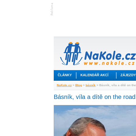
ČLÁNKY
KALENDÁŘ AKCÍ
ZÁJEZDY
NaKole.cz
>
Blog
>
básník
> Básník, víla a dítě on th
Básník, víla a dítě on the ro