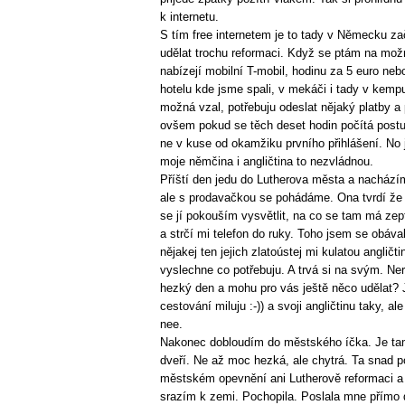
k internetu.
S tím free internetem je to tady v Německu za
udělat trochu reformaci. Když se ptám na možn
nabízejí mobilní T-mobil, hodinu za 5 euro n
hotelu kde jsme spali, v mekáči i tady v kem
možná vzal, potřebuju odeslat nějaký platby a
ovšem pokud se těch deset hodin počítá post
ne v kuse od okamžiku prvního přihlášení. No j
moje němčina i angličtina to nezvládnou.
Příští den jedu do Lutherova města a nacházím
ale s prodavačkou se pohádáme. Ona tvrdí že 
se jí pokouším vysvětlit, na co se tam má zepta
a strčí mi telefon do ruky. Toho jsem se obáv
nějakej ten jejich zlatoústej mi kulatou anglič
vyslechne co potřebuju. A trvá si na svým.
hezký den a mohu pro vás ještě něco udělat? Jo,
cestování miluju :-)) a svoji angličtinu taky, a
nee.
Nakonec dobloudím do městského íčka. Je tam 
dveří. Ne až moc hezká, ale chytrá. Ta snad p
městském opevnění ani Lutherově reformaci a 
srazím k zemi. Pochopila. Poslala mne přímo 