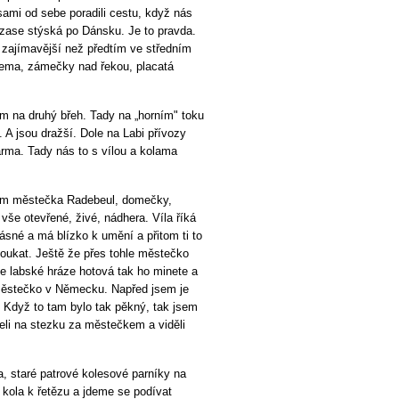
ami od sebe poradili cestu, když nás
i zase stýská po Dánsku. Je to pravda.
y zajímavější než předtím ve středním
cema, zámečky nad řekou, placatá
m na druhý břeh. Tady na „horním" toku
. A jsou dražší. Dole na Labi přívozy
arma. Tady nás to s vílou a kolama
um městečka Radebeul, domečky,
še otevřené, živé, nádhera. Víla říká
krásné a má blízko k umění a přitom ti to
oukat. Ještě že přes tohle městečko
e labské hráze hotová tak ho minete a
 městečko v Německu. Napřed jsem je
. Když to tam bylo tak pěkný, tak jsem
eli na stezku za městečkem a viděli
a, staré patrové kolesové parníky na
kola k řetězu a jdeme se podívat