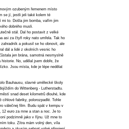
gumovým ozubeným řemenem místo
se jí, jestli jeli také kolem té
í mi to. Došla jim bomba, vařím jim
kého dobrého musli.
ečně stál. Dal ho postavit z velké
a asi za čtyři roky nato umřela. Tak ho
j zahradník a pokusil se ho obnovit, ale
al dál a lidé z okolních vesnic ho
 Zůstala jen brána, samotná nesmyslně
a historie. No, udělal jsem dobře, že
ízko. Jsou místa, kde je lépe nedělat
olo Bauhausu, slavné umělecké školy
dojíždím do Wittenberg - Lutherstadtu.
městí snad deset kilometrů dlouhé, kde
é cihlové fabriky, polorozpadlé. Tohle
pro válečnej film. Budu spát v kempu v
 12 euro za mne a stan a noc. Je to
oní podzimně jako v říjnu. Už mne to
lním toku. Zítra mám volný den, víla
u město a zkusím sehnat volné připojení