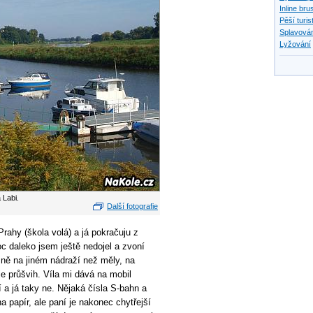
Inline bru
Pěší turis
Splavován
Lyžování
 Labi.
Další fotografie
Prahy (škola volá) a já pokračuju z
c daleko jsem ještě nedojel a zvoní
sně na jiném nádraží než měly, na
 je průšvih. Víla mi dává na mobil
 a já taky ne. Nějaká čísla S-bahn a
a papír, ale paní je nakonec chytřejší