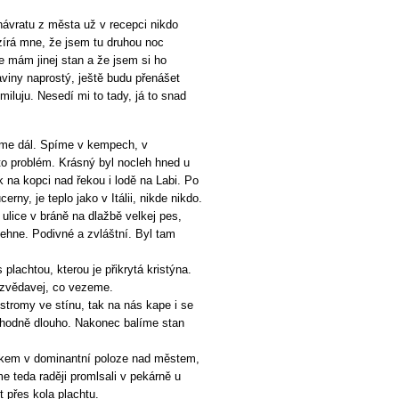
návratu z města už v recepci nikdo
írá mne, že jsem tu druhou noc
e mám jinej stan a že jsem si ho
raviny naprostý, ještě budu přenášet
 miluju. Nesedí mi to tady, já to snad
deme dál. Spíme v kempech, v
 to problém. Krásný byl nocleh hned u
na kopci nad řekou i lodě na Labi. Po
ny, je teplo jako v Itálii, nikde nikdo.
lice v bráně na dlažbě velkej pes,
 nehne. Podivné a zvláštní. Byl tam
plachtou, kterou je přikrytá kristýna.
e zvědavej, co vezeme.
stromy ve stínu, tak na nás kape i se
hodně dlouho. Nakonec balíme stan
mkem v dominantní poloze nad městem,
e teda raději promlsali v pekárně u
t přes kola plachtu.