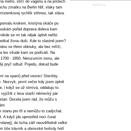
na metro, strčí do vagónu a na prstech
rochu zmatku na Berlin hbf, vlaky tam
místenkovej rychlík stihnou, tak sláva.
u pomalu krokem, kristýna skáče po
Koukám pořád doprava doleva kam
ikde se mi tak nějak úplně nelíbí.
otkal živou duši. Kde to vlastně jsem?
nu se třemi oblouky, ale bez mříží,
a a les všude kam se podíváš. Na
t 1700 - 1850. Nerozumím tomu, ale
ději pryč odtud. Pojedu, dokud bude
ní na spaní) před vesnicí Steckby.
. Nezvyk, první večer kdy jsem úplně
, i když se už stmívá, oddaluju to.
 vyjíždí z lesa starší německý pár
í stan. Docela jsem rád, že můžu s
sám.
 stanu pro tři a nemůžu to zadýchat.
. A když jdu uprostřed noci čurat
lanej), do ticha září neuvěřitelně velké
m tiše trávník a obrovské hvězdy hoří