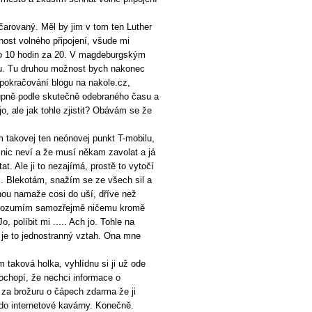
čarovaný. Měl by jim v tom ten Luther
ost volného připojení, všude mi
ebo 10 hodin za 20. V magdeburgským
pu. Tu druhou možnost bych nakonec
 pokračování blogu na nakole.cz,
upně podle skutečně odebraného času a
o, ale jak tohle zjistit? Obávám se že
 takovej ten neónovej punkt T-mobilu,
nic neví a že musí někam zavolat a já
t. Ale ji to nezajímá, prostě to vytočí
al. Blekotám, snažím se ze všech sil a
tinou namaže cosi do uší, dříve než
 Nerozumím samozřejmě ničemu kromě
 políbit mi ..... Ach jo. Tohle na
le je to jednostranný vztah. Ona mne
taková holka, vyhlídnu si ji už ode
ochopí, že nechci informace o
za brožuru o čápech zdarma že ji
do internetové kavárny. Konečně.