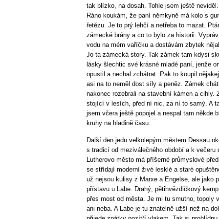
tak blízko, na dosah. Tohle jsem ještě neviděl.
Ráno koukám, že paní němkyně má kolo s 
řetězu. Je to prý lehčí a netřeba to mazat. Ptám 
zámecké brány a co to bylo za historii. Vypráv
vodu na mém vaříčku a dostávám zbytek něja
Jo ta zámecká story. Tak zámek tam kdysi skut
lásky šlechtic své krásné mladé paní, jenže on
opustil a nechal zchátrat. Pak to koupil nějake
asi na to neměl dost síly a peněz. Zámek chátr
nakonec rozebrali na stavební kámen a cihly.
stojící v lesích, před ní nic, za ní to samý. A t
jsem včera ještě popojel a nespal tam někde bl
kruhy na hladině času.
Další den jedu velkolepým městem Dessau ok
s tradicí od meziválečného období a k večeru 
Lutherovo město má příšerné průmyslové před
se střídají moderní živé lesklé a staré opuštěn
už nejsou kulisy z Marxe a Engelse, ale jako 
přístavu u Labe. Drahý, pětihvězdičkový kemp,
přes most od města. Je mi tu smutno, topoly v
ani neba. A Labe je tu znatelně užší než na do
přijede zpátky pozítří vlakem. Tak si prohlídn