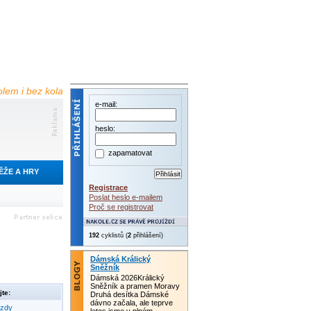
olem i bez kola
e-mail:
heslo:
zapamatovat
ĚŽE A HRY
Registrace
Poslat heslo e-mailem
Proč se registrovat
192
cyklistů (
2
přihlášení)
Dámská Králický
Sněžník
Dámská 2026Králický
Sněžník a pramen Moravy
te:
Druhá desítka Dámské
dávno začala, ale teprve
ezdy