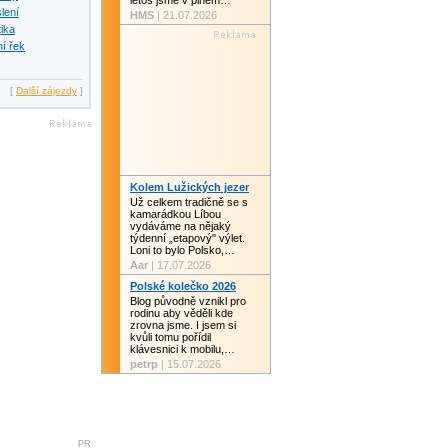
letos jsme v plném…
slení
HMS
| 21.07.2026
tika
í řek
[
Další zájezdy
]
Kolem Lužických jezer
Už celkem tradičně se s
kamarádkou Líbou
vydáváme na nějaký
týdenní „etapový" výlet.
Loni to bylo Polsko,…
Aar
| 17.07.2026
Polské kolečko 2026
Blog původně vznikl pro
rodinu aby věděli kde
zrovna jsme. I jsem si
kvůli tomu pořídil
klávesnici k mobilu,…
petrp
| 15.07.2026
PR