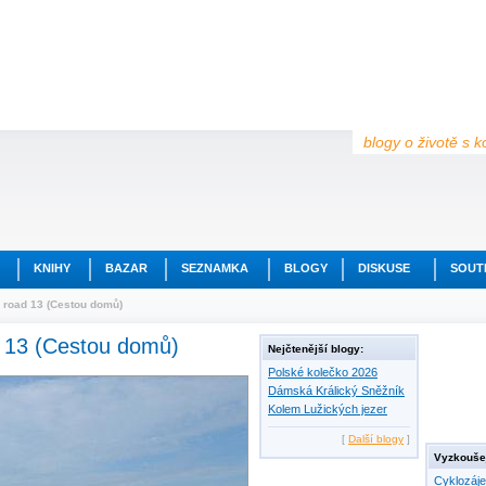
blogy o životě s k
KNIHY
BAZAR
SEZNAMKA
BLOGY
DISKUSE
SOUT
e road 13 (Cestou domů)
ad 13 (Cestou domů)
Nejčtenější blogy:
Polské kolečko 2026
Dámská Králický Sněžník
Kolem Lužických jezer
[
Další blogy
]
Vyzkoušej
Cyklozáj