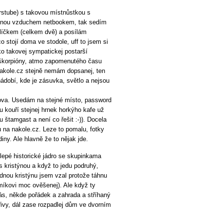
rstube) s takovou místnůstkou s
rovnou vzduchem netbookem, tak sedím
mlíčkem (celkem dvě) a posílám
o stojí doma ve stodole, uff to jsem si
ko takovej sympatickej postarší
 škorpióny, atmo zapomenutého času
nakole.cz stejně nemám dopsanej, ten
ádobí, kde je zásuvka, světlo a nejsou
nova. Usedám na stejné místo, password
u kouří stejnej hrnek horkýho kafe už
štamgast a není co řešit :-)). Docela
u na nakole.cz. Leze to pomalu, fotky
iny. Ale hlavně že to nějak jde.
lepé historické jádro se skupinkama
s kristýnou a když to jedu podruhý,
zdnou kristýnu jsem vzal protože táhnu
omíkovi moc ověšenej). Ale když ty
nás, někde pořádek a zahrada a stříhaný
přivy, dál zase rozpadlej dům ve dvorním