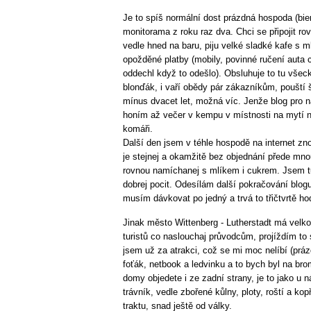
Je to spíš normální dost prázdná hospoda (bie
monitorama z roku raz dva. Chci se připojit 
vedle hned na baru, piju velké sladké kafe s 
opožděné platby (mobily, povinné ručení auta c
oddechl když to odešlo). Obsluhuje to tu všec
blonďák, i vaří obědy pár zákazníkům, pouští
mínus dvacet let, možná víc. Jenže blog pro 
honím až večer v kempu v místnosti na mytí n
komáři.
Další den jsem v téhle hospodě na internet z
je stejnej a okamžitě bez objednání přede mno
rovnou namíchanej s mlíkem i cukrem. Jsem tu 
dobrej pocit. Odesílám další pokračování blog
musím dávkovat po jedný a trvá to třičtvrtě hod
Jinak město Wittenberg - Lutherstadt má velko
turistů co naslouchaj průvodcům, projíždím to 
jsem už za atrakci, což se mi moc nelíbí (prá
foťák, netbook a ledvinku a to bych byl na br
domy objedete i ze zadní strany, je to jako u 
trávník, vedle zbořené kůlny, ploty, roští a ko
traktu, snad ještě od války.