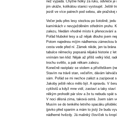
než vypadá. Chytne holky za ruku, odvleče je 
jim ukáže, kolikátou stanici vystoupit. Ještě t
jezdí ve více patrech pod sebou, ale pražskej 
Večer jedu přes lesy stezkou po šotolině, jed
kamínkách v nevyježděném středním pruhu. 
zalezu, hledám vhodné místo k přenocování a n
Pořád hluboké lesy a už nějak dlouho jsem nep
Potom najednou míjím nádhernou zámeckou brá
cesta vede před ní. Zámek nikde, jen ta brán
tabulce německy popsaná nějaká historie z le
vnímám ten klid. Nějak až příliš velký klid, ra
trochu světlo, a pak někam zalezu.
Konečně rastplatz se stolem a přístřeškem (ne
Stavím na trávě stan, večeřím, dávám lahváče
sám. Pořád se mi nechce zalézt a zazipovat se
Jakoby ještě něco mělo být. A opravdu. V šeru
cyklistů a když mne vidí, zastaví a taky stav
někým prohodit pár slov a že tu nebudu spát 
V noci děsná zima, taková ostrá. Jsem sám ve
Musím se do tenkého letního spacáku přiobléct
(pivko před spaním a mám to jistý že budu vyvo
nádherné hvězdy. Já malinký človíček tu kropí