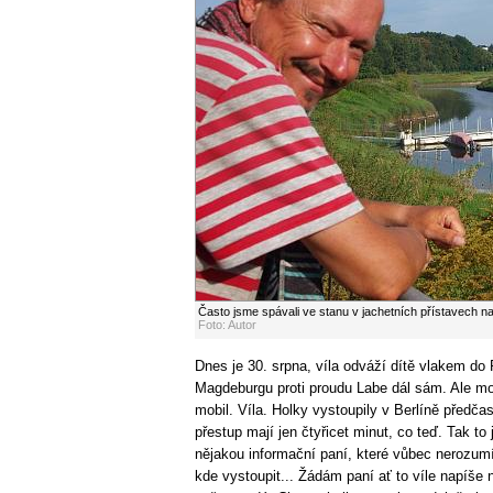
Často jsme spávali ve stanu v jachetních přístavech na
Foto: Autor
Dnes je 30. srpna, víla odváží dítě vlakem do 
Magdeburgu proti proudu Labe dál sám. Ale mo
mobil. Víla. Holky vystoupily v Berlíně předča
přestup mají jen čtyřicet minut, co teď. Tak to
nějakou informační paní, které vůbec nerozumí
kde vystoupit... Žádám paní ať to víle napíše n