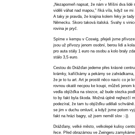
„Nezapomeň napsat, že nám v Míšni dva lidé s
viděli váhat nad mapou," říká víla, když se m
A taky je pravda, že krajina kolem řeky je tad
Německu. Skoro taková italská. Svahy s vini
rovina je pryč.
Spíme v kempu v Coswig, přejeli jsme přívoze
jsou už přívozy jenom osobní, berou lidi a kola
pro auta stály 1 euro na osobu a kolo braly zd
stálo 3,5 euro.
Cestou do Drážďan jedeme přes krásné centr
krámky, kafíčkárny a pekárny se zahrádkama, v
že je to tu art. Art je prostě něco navíc co je 
rovnou okatě necpou ke koupi, můžeš jenom k
vedla objížďka na stezce, až bude stezka podl
to by fakt byla škoda. Možná úplně nejhezčí
podezíral, že tam tu objížďku udělali schválně
se jim v duchu omluvil, a když jsme potom vyj
fakt na hrázi bagry, už jsem neměl slov :-)).
Drážďany, velké město, velkolepé kulisy centr
řece. Před obrazárnou ve Zwingeru zamykáme 