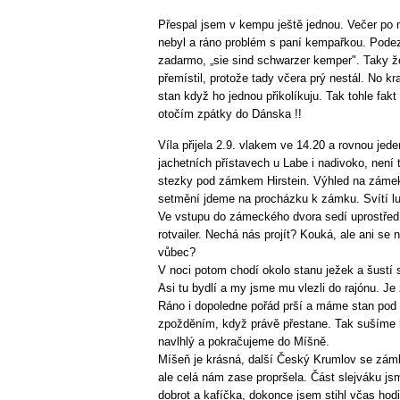
Přespal jsem v kempu ještě jednou. Večer po 
nebyl a ráno problém s paní kempařkou. Podez
zadarmo, „sie sind schwarzer kemper". Taky ž
přemístil, protože tady včera prý nestál. No k
stan když ho jednou přikolíkuju. Tak tohle fakt
otočím zpátky do Dánska !!
Víla přijela 2.9. vlakem ve 14.20 a rovnou je
jachetních přístavech u Labe i nadivoko, není
stezky pod zámkem Hirstein. Výhled na zámek 
setmění jdeme na procházku k zámku. Svítí lucer
Ve vstupu do zámeckého dvora sedí uprostřed u
rotvailer. Nechá nás projít? Kouká, ale ani se
vůbec?
V noci potom chodí okolo stanu ježek a šustí s 
Asi tu bydlí a my jsme mu vlezli do rajónu. J
Ráno i dopoledne pořád prší a máme stan pod 
zpožděním, když právě přestane. Tak sušíme 
navlhlý a pokračujeme do Míšně.
Míšeň je krásná, další Český Krumlov se zá
ale celá nám zase propršela. Část slejváku jsm
dobrot a kafíčka, dokonce jsem stihl včas hodi