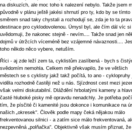
na diskuzích, ale moc toho k nalezení nebylo. Takže jsem 
původně v plánu ještě jakési shrnutí pro ty, kdo by se tímto
směrem snad taky chystali a rozhodují se, zda je to ta prav
destinace pro cyklodovolenou. Úmysl byl, ale čím dál víc si
uvědomuji, že nakonec stejně - nevím.... Takže snad jen ně
dojmů v útržcích víceméně bez vzájemné návaznosti.... Jest
toho někdo něco vybere, netuším.
Říci - aj zde leží zem ta, cyklistům zaslíbená - bych s čist
svědomím nemohla. Celkem mě překvapilo, že ve většich
městech se s cyklisty jakž takž počítá, to ano - cyklopruhy
viděla rozhodně častěji než u nás. Sjízdnost cest mezi jezer
však velmi diskutabilní. Dláždění hrbolatými kameny a hlav
časté hluboké pisky mě opravdu nenadchly. Je potřeba počí
tím, že písčité či kamenité jsou dokonce i komunikace na ú
našich „okresek". Člověk podle mapy čeká nějakou málo
frekventovanou silnici - a zatím sice málo frekventovaná, al
nezpevněná „polňačka". Objektivně však musím přiznat, že