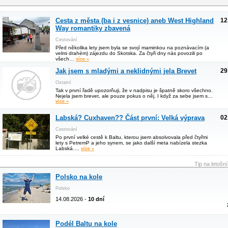
Cesta z města (ba i z vesnice) aneb West Highland
12
Way romantiky zbavená
Cestování
Před několika lety jsem byla se svojí maminkou na poznávacím (a
velmi drahém) zájezdu do Skotska. Za čtyři dny nás povozili po
všech…
více »
Jak jsem s mladými a neklidnými jela Brevet
29
Ostatní
Tak v první řadě upozorňuji, že v nadpisu je špatně skoro všechno.
Nejela jsem brevet, ale pouze pokus o něj. I když za sebe jsem s…
více »
Labská? Cuxhaven?? Část první: Velká výprava
02
Cestování
Po první velké cestě k Baltu, kterou jsem absolvovala před čtyřmi
lety s PetremP a jeho synem, se jako další meta nabízela stezka
Labská.…
více »
Tip na letošn
Polsko na kole
Polsko
14.08.2026 -
10 dní
Podél Baltu na kole