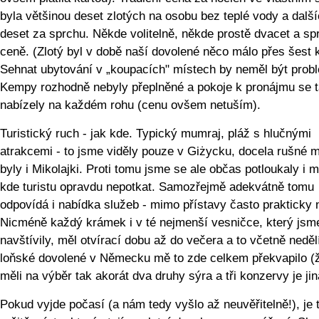
byla většinou deset zlotých na osobu bez teplé vody a dalš
deset za sprchu. Někde volitelně, někde prostě dvacet a sp
ceně. (Zlotý byl v době naší dovolené něco málo přes šest 
Sehnat ubytování v „koupacích" místech by neměl být prob
Kempy rozhodně nebyly přeplněné a pokoje k pronájmu se 
nabízely na každém rohu (cenu ovšem netuším).
Turistický ruch - jak kde. Typický mumraj, pláž s hlučnými
atrakcemi - to jsme viděly pouze v Giżycku, docela rušné 
byly i Mikolajki. Proti tomu jsme se ale občas potloukaly i m
kde turistu opravdu nepotkat. Samozřejmě adekvátně tomu
odpovídá i nabídka služeb - mimo přístavy často prakticky 
Nicméně každý krámek i v té nejmenší vesničce, který jsm
navštívily, měl otvírací dobu až do večera a to včetně neděl
loňské dovolené v Německu mě to zde celkem překvapilo (
měli na výběr tak akorát dva druhy sýra a tři konzervy je jin
Pokud vyjde počasí (a nám tedy vyšlo až neuvěřitelně!), je 