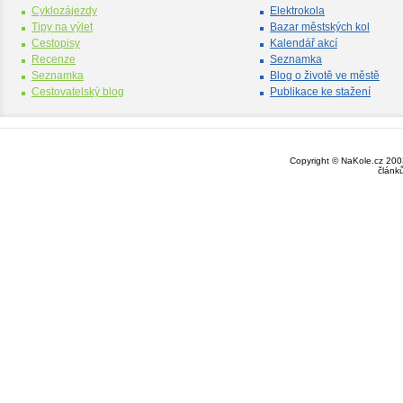
Cyklozájezdy
Elektrokola
Tipy na výlet
Bazar městských kol
Cestopisy
Kalendář akcí
Recenze
Seznamka
Seznamka
Blog o životě ve městě
Cestovatelský blog
Publikace ke stažení
Copyright © NaKole.cz 2003
článk