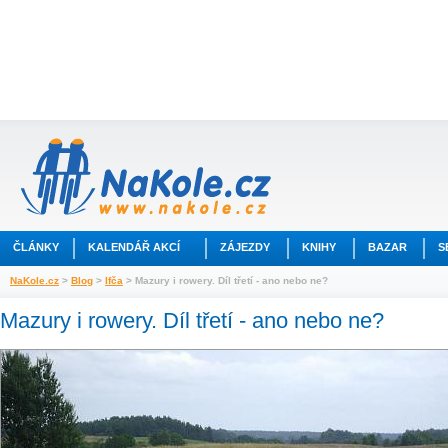
ČLÁNKY
KALENDÁŘ AKCÍ
ZÁJEZDY
KNIHY
BAZAR
S
NaKole.cz
>
Blog
>
Ifča
> Mazury i rowery. Díl třetí - ano nebo ne?
Mazury i rowery. Díl třetí - ano nebo ne?