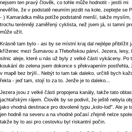
nejsem ten pravý člověk, co tohle může hodnotit - jestli mi
nevěříte, že v podstatě neumím jezdit na kole, zeptejte se P
- ) Kamarádka měla potíže podstatně menší, takže myslím, 
trochu terénněji zaměřený cyklista, než jsem já, si tamní pr
může užít.
Krásně tam bylo - asi by se místní kraj dal nejlépe přiblížit 
kříženec mezi Šumavou a Třeboňskou pánví. Jezera, lesy,
silnic aleje, které u nás už byly z velké části vykáceny. Po 
koukání do zelena jsem dokonce s překvapením postřehla, 
v mapě bez brýlí.. Nebýt to tam tak daleko, určitě bych ka
řekla - jeď tam, stojí to za to. Jenže je to daleko...
Jezera jsou z velké části propojena kanály, takže tato oblast
jachtařským rájem. Člověk by se podivil, že ještě nebyla o
jako vhodná destinace pro dovolené typu „kolo-loď". Ale je t
jen hodně na severu a na vhodné počasí zřejmě nelze spole
takže by to asi pro cestovku byl riskantní počin.