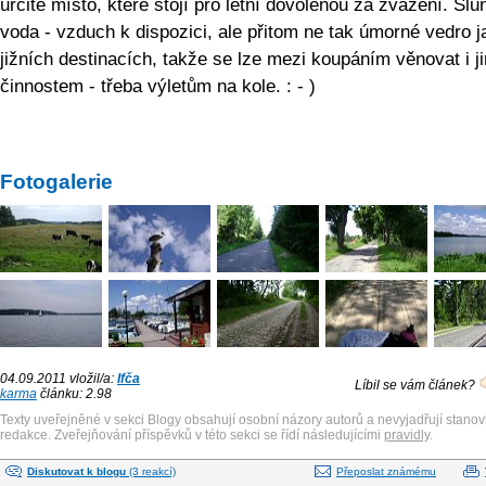
určitě místo, které stojí pro letní dovolenou za zvážení. Slu
voda - vzduch k dispozici, ale přitom ne tak úmorné vedro j
jižních destinacích, takže se lze mezi koupáním věnovat i j
činnostem - třeba výletům na kole. : - )
Fotogalerie
04.09.2011 vložil/a:
Ifča
Líbil se vám článek?
karma
článku: 2.98
Texty uveřejněné v sekci Blogy obsahují osobní názory autorů a nevyjadřují stanov
redakce. Zveřejňování příspěvků v této sekci se řídí následujícími
pravidly
.
Diskutovat k blogu
(3 reakcí)
Přeposlat známému