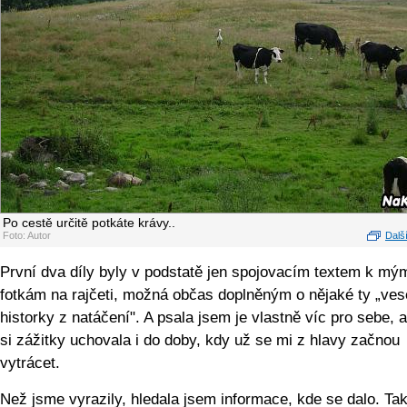
Po cestě určitě potkáte krávy..
Foto: Autor
Další
První dva díly byly v podstatě jen spojovacím textem k mý
fotkám na rajčeti, možná občas doplněným o nějaké ty „ves
historky z natáčení". A psala jsem je vlastně víc pro sebe, 
si zážitky uchovala i do doby, kdy už se mi z hlavy začnou
vytrácet.
Než jsme vyrazily, hledala jsem informace, kde se dalo. Ta