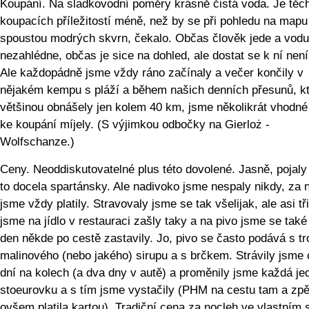
Koupání. Na sladkovodní poměry krásně čistá voda. Je těc
koupacích příležitostí méně, než by se při pohledu na mapu
spoustou modrých skvrn, čekalo. Občas člověk jede a vod
nezahlédne, občas je sice na dohled, ale dostat se k ní není
Ale každopádně jsme vždy ráno začínaly a večer končily v
nějakém kempu s pláží a během našich denních přesunů, k
většinou obnášely jen kolem 40 km, jsme několikrát vhodné
ke koupání míjely. (S výjimkou odbočky na Gierloż -
Wolfschanze.)
Ceny. Neoddiskutovatelné plus této dovolené. Jasně, pojaly
to docela spartánsky. Ale nadivoko jsme nespaly nikdy, za 
jsme vždy platily. Stravovaly jsme se tak všelijak, ale asi tř
jsme na jídlo v restauraci zašly taky a na pivo jsme se tak
den někde po cestě zastavily. Jo, pivo se často podává s t
malinového (nebo jakého) sirupu a s brčkem. Strávily jsme
dní na kolech (a dva dny v autě) a proměnily jsme každá je
stoeurovku a s tím jsme vystačily (PHM na cestu tam a zpě
ovšem platila kartou). Tradiční cena za nocleh ve vlastním 