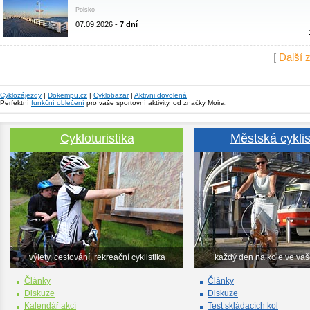
Polsko
07.09.2026 -
7 dní
[
Další 
Cyklozájezdy
|
Dokempu.cz
|
Cyklobazar
|
Aktivni dovolená
Perfektní
funkční oblečení
pro vaše sportovní aktivity, od značky Moira.
Cykloturistika
Městská cyklis
výlety, cestování, rekreační cyklistika
každý den na kole ve va
Články
Články
Diskuze
Diskuze
Kalendář akcí
Test skládacích kol