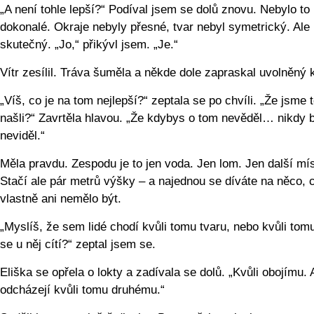
„A není tohle lepší?“ Podíval jsem se dolů znovu. Nebylo to
dokonalé. Okraje nebyly přesné, tvar nebyl symetrický. Ale 
skutečný. „Jo,“ přikývl jsem. „Je.“
Vítr zesílil. Tráva šuměla a někde dole zapraskal uvolněný
„Víš, co je na tom nejlepší?“ zeptala se po chvíli. „Že jsme 
našli?“ Zavrtěla hlavou. „Že kdybys o tom nevěděl… nikdy 
neviděl.“
Měla pravdu. Zespodu je to jen voda. Jen lom. Jen další mís
Stačí ale pár metrů výšky – a najednou se díváte na něco, 
vlastně ani nemělo být.
„Myslíš, že sem lidé chodí kvůli tomu tvaru, nebo kvůli tomu
se u něj cítí?“ zeptal jsem se.
Eliška se opřela o lokty a zadívala se dolů. „Kvůli obojímu. 
odcházejí kvůli tomu druhému.“