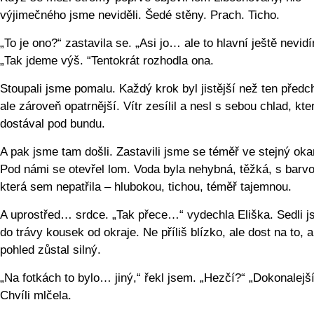
výjimečného jsme neviděli. Šedé stěny. Prach. Ticho.
„To je ono?“ zastavila se. „Asi jo… ale to hlavní ještě nevid
„Tak jdeme výš. “Tentokrát rozhodla ona.
Stoupali jsme pomalu. Každý krok byl jistější než ten předc
ale zároveň opatrnější. Vítr zesílil a nesl s sebou chlad, kte
dostával pod bundu.
A pak jsme tam došli. Zastavili jsme se téměř ve stejný ok
Pod námi se otevřel lom. Voda byla nehybná, těžká, s barvo
která sem nepatřila – hlubokou, tichou, téměř tajemnou.
A uprostřed… srdce. „Tak přece…“ vydechla Eliška. Sedli j
do trávy kousek od okraje. Ne příliš blízko, ale dost na to, 
pohled zůstal silný.
„Na fotkách to bylo… jiný,“ řekl jsem. „Hezčí?“ „Dokonalejší
Chvíli mlčela.