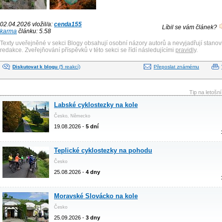
02.04.2026 vložil/a:
cenda155
Líbil se vám článek?
karma
článku: 5.58
Texty uveřejněné v sekci Blogy obsahují osobní názory autorů a nevyjadřují stanov
redakce. Zveřejňování příspěvků v této sekci se řídí následujícími
pravidly
.
Diskutovat k blogu
(5 reakcí)
Přeposlat známému
Tip na letošn
Labské cyklostezky na kole
Česko, Německo
19.08.2026 -
5 dní
Teplické cyklostezky na pohodu
Česko
25.08.2026 -
4 dny
Moravské Slovácko na kole
Česko
25.09.2026 -
3 dny