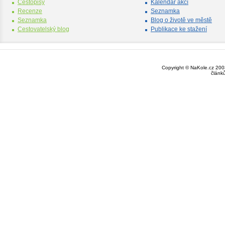
Cestopisy
Kalendář akcí
Recenze
Seznamka
Seznamka
Blog o životě ve městě
Cestovatelský blog
Publikace ke stažení
Copyright © NaKole.cz 2003
článk