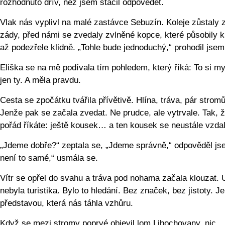
rozhodnuto dřív, než jsem stačil odpovědět.
Vlak nás vyplivl na malé zastávce Sebuzín. Koleje zůstaly 
zády, před námi se zvedaly zvlněné kopce, které působily 
až podezřele klidně. „Tohle bude jednoduchý,“ prohodil jsem
Eliška se na mě podívala tím pohledem, který říká: To si my
jen ty. A měla pravdu.
Cesta se zpočátku tvářila přívětivě. Hlína, tráva, pár stromů
Jenže pak se začala zvedat. Ne prudce, ale vytrvale. Tak, ž
pořád říkáte: ještě kousek… a ten kousek se neustále vzdal
„Jdeme dobře?“ zeptala se, „Jdeme správně,“ odpověděl js
není to samé,“ usmála se.
Vítr se opřel do svahu a tráva pod nohama začala klouzat. 
nebyla turistika. Bylo to hledání. Bez značek, bez jistoty. J
představou, která nás táhla vzhůru.
Když se mezi stromy poprvé objevil lom Libochovany, nic