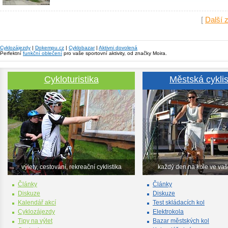
[
Další 
Cyklozájezdy
|
Dokempu.cz
|
Cyklobazar
|
Aktivni dovolená
Perfektní
funkční oblečení
pro vaše sportovní aktivity, od značky Moira.
Cykloturistika
Městská cyklis
výlety, cestování, rekreační cyklistika
každý den na kole ve va
Články
Články
Diskuze
Diskuze
Kalendář akcí
Test skládacích kol
Cyklozájezdy
Elektrokola
Tipy na výlet
Bazar městských kol