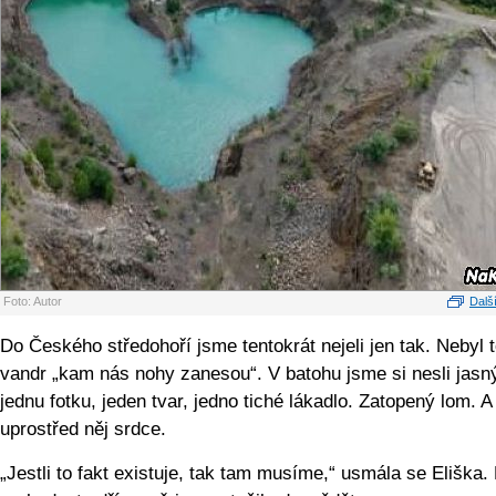
Foto: Autor
Další
Do Českého středohoří jsme tentokrát nejeli jen tak. Nebyl 
vandr „kam nás nohy zanesou“. V batohu jsme si nesli jasný
jednu fotku, jeden tvar, jedno tiché lákadlo. Zatopený lom. A
uprostřed něj srdce.
„Jestli to fakt existuje, tak tam musíme,“ usmála se Eliška.