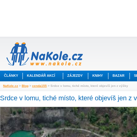
ČLÁNKY
KALENDÁŘ AKCÍ
ZÁJEZDY
KNIHY
BAZAR
S
NaKole.cz
>
Blog
>
cenda155
> Srdce v lomu, tiché místo, které objevíš jen z výšky
Srdce v lomu, tiché místo, které objevíš jen z 