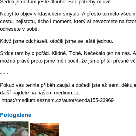
Seděli jsme tam ještě dlouho. Bez potřeby mluvit.
Nebyl to objev v klasickém smyslu. A přesto to mělo všech
cestu, nejistotu, ticho i moment, který si nevezmete na fotce
odnesete v sobě.
Když jsme odcházeli, otočili jsme se ještě jednou.
Srdce tam bylo pořád. Klidné. Tiché. Nečekalo jen na nás. A
možná právě proto jsme měli pocit, že jsme přišli přesně vč
- - -
Pokud vás tenhle příběh zaujal a dočetli jste až sem, děku
další najdete na našem medium.cz.
https://medium.seznam.cz/autor/cenda155-23969
Fotogalerie