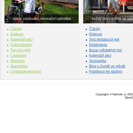
výlety, cestování, rekreační cyklistika
každý den na kole ve va
Články
Články
Diskuze
Diskuze
Kalendář akcí
Test skládacích kol
Cyklozájezdy
Elektrokola
Tipy na výlet
Bazar městských kol
Cestopisy
Kalendář akcí
Recenze
Seznamka
Seznamka
Blog o životě ve městě
Cestovatelský blog
Publikace ke stažení
Copyright © NaKole.cz 2003
článk