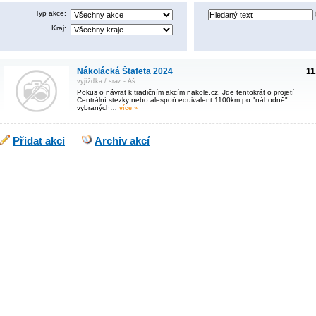
Typ akce:
Kraj:
Nákolácká Štafeta 2024
11
vyjížďka / sraz - Aš
Pokus o návrat k tradičním akcím nakole.cz. Jde tentokrát o projetí
Centrální stezky nebo alespoň equivalent 1100km po "náhodně"
vybraných…
více »
Přidat akci
Archiv akcí