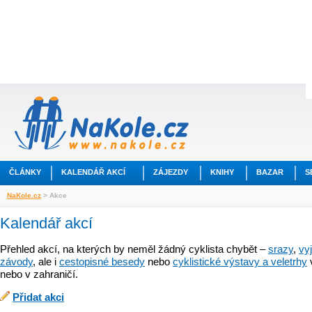
ČLÁNKY
KALENDÁŘ AKCÍ
ZÁJEZDY
KNIHY
BAZAR
S
NaKole.cz
> Akce
Kalendář akcí
Přehled akcí, na kterých by neměl žádný cyklista chybět –
srazy
,
vy
závody
, ale i
cestopisné besedy
nebo
cyklistické výstavy a veletrhy
nebo v zahraničí.
Přidat akci