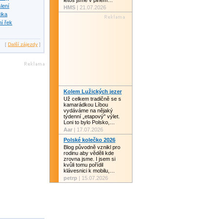
letos jsme v plném…
slení
HMS
| 21.07.2026
tika
í řek
[
Další zájezdy
]
Kolem Lužických jezer
Už celkem tradičně se s
kamarádkou Líbou
vydáváme na nějaký
týdenní „etapový" výlet.
Loni to bylo Polsko,…
Aar
| 17.07.2026
Polské kolečko 2026
Blog původně vznikl pro
rodinu aby věděli kde
zrovna jsme. I jsem si
kvůli tomu pořídil
klávesnici k mobilu,…
petrp
| 15.07.2026