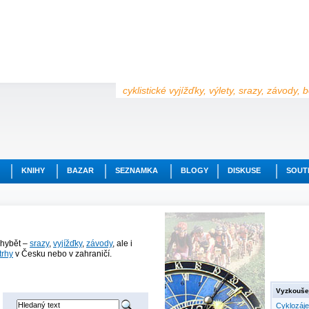
cyklistické vyjížďky, výlety, srazy, závody,
KNIHY
BAZAR
SEZNAMKA
BLOGY
DISKUSE
SOUT
chybět –
srazy
,
vyjížďky
,
závody
, ale i
trhy
v Česku nebo v zahraničí.
Vyzkoušej
Cyklozáj