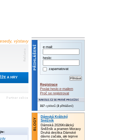
 besedy, výstavy
e-mail:
heslo:
zapamatovat
ĚŽE A HRY
Registrace
Poslat heslo e-mailem
Proč se registrovat
317
cyklistů (
3
přihlášení)
Dámská Králický
Sněžník
Dámská 2026Králický
Sněžník a pramen Moravy
te:
Druhá desítka Dámské
dávno začala, ale teprve
ezdy