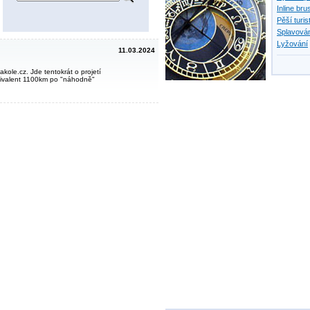
Inline bru
Pěší turis
Splavován
Lyžování
11.03.2024
kole.cz. Jde tentokrát o projetí
uivalent 1100km po "náhodně"