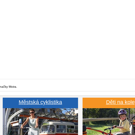
značky Moira.
Městská cyklistika
Děti na kole