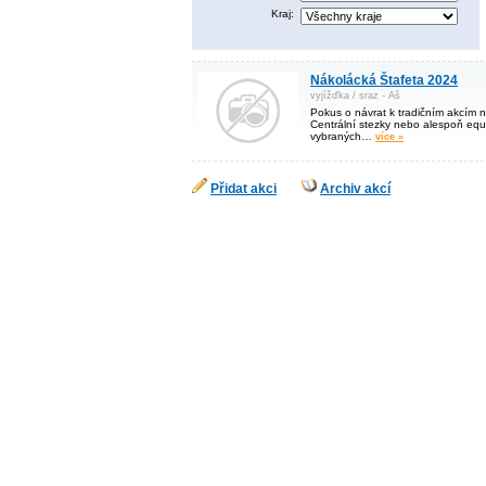
Kraj:
Nákolácká Štafeta 2024
vyjížďka / sraz - Aš
Pokus o návrat k tradičním akcím na
Centrální stezky nebo alespoň eq
vybraných…
více »
Přidat akci
Archiv akcí