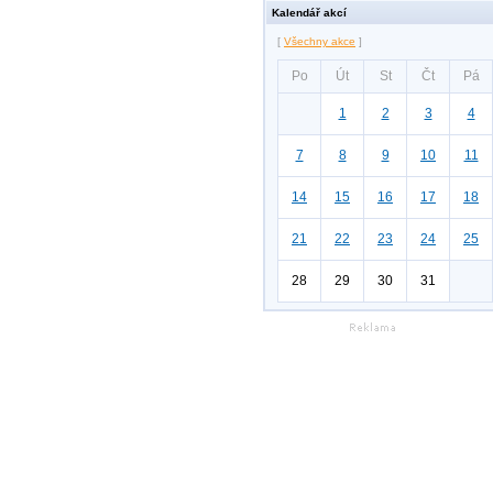
Kalendář akcí
[
Všechny akce
]
Po
Út
St
Čt
Pá
1
2
3
4
7
8
9
10
11
14
15
16
17
18
21
22
23
24
25
28
29
30
31