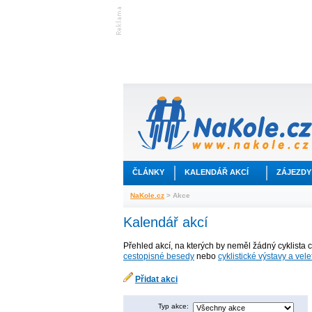
ČLÁNKY
KALENDÁŘ AKCÍ
ZÁJEZDY
NaKole.cz
> Akce
Kalendář akcí
Přehled akcí, na kterých by neměl žádný cyklista 
cestopisné besedy
nebo
cyklistické výstavy a vele
Přidat akci
Typ akce: