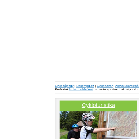
Cyklozájezdy
|
Dokempu.cz
|
Cyklobazar
|
Aktivni dovolená
Perfektní
funkční oblečení
pro vaše sportovní aktivity, od 
Cykloturistika