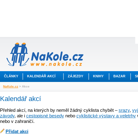
ČLÁNKY
KALENDÁŘ AKCÍ
ZÁJEZDY
KNIHY
BAZAR
S
NaKole.cz
> Akce
Kalendář akcí
Přehled akcí, na kterých by neměl žádný cyklista chybět –
srazy
,
vy
závody
, ale i
cestopisné besedy
nebo
cyklistické výstavy a veletrhy
nebo v zahraničí.
Přidat akci