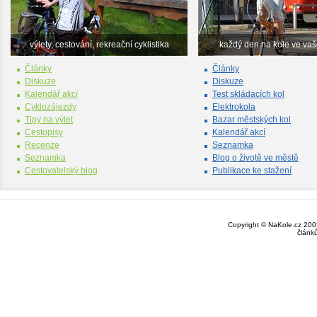
výlety, cestování, rekreační cyklistika
každý den na kole ve va
Články
Články
Diskuze
Diskuze
Kalendář akcí
Test skládacích kol
Cyklozájezdy
Elektrokola
Tipy na výlet
Bazar městských kol
Cestopisy
Kalendář akcí
Recenze
Seznamka
Seznamka
Blog o životě ve městě
Cestovatelský blog
Publikace ke stažení
Copyright © NaKole.cz 2003
článk