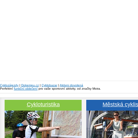
Cyklozájezdy
|
Dokempu.cz
|
Cyklobazar
|
Aktivni dovolená
Perfektní
funkční oblečení
pro vaše sportovní aktivity, od značky Moira.
Cykloturistika
Městská cyklis