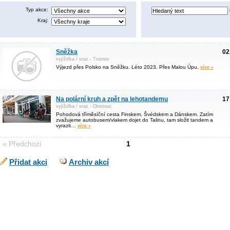
Typ akce:
Kraj:
Sněžka
02
vyjížďka / sraz - Trutnov
Výjezd přes Polsko na Sněžku. Léto 2023. Přes Malou Úpu.
více »
Na polární kruh a zpět na lehotandemu
17
vyjížďka / sraz - Olomouc
Pohodová tříměsíční cesta Finskem, Švédskem a Dánskem. Zatím
zvažujeme autobusem/vlakem dojet do Talinu, tam složit tandem a
vyrazit…
více »
« Předchozí
1
Přidat akci
Archiv akcí