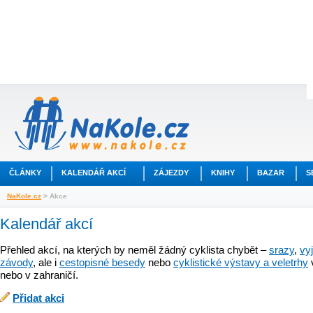
ČLÁNKY
KALENDÁŘ AKCÍ
ZÁJEZDY
KNIHY
BAZAR
S
NaKole.cz
> Akce
Kalendář akcí
Přehled akcí, na kterých by neměl žádný cyklista chybět –
srazy
,
vy
závody
, ale i
cestopisné besedy
nebo
cyklistické výstavy a veletrhy
nebo v zahraničí.
Přidat akci