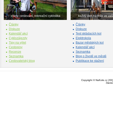
výlety, cestování, rekreační cyklistika
každý den na kole ve va
Články
Články
Diskuze
Diskuze
Kalendář akcí
Test skládacích kol
Cyklozájezdy
Elektrokola
Tipy na výlet
Bazar městských kol
Cestopisy
Kalendář akcí
Recenze
Seznamka
Seznamka
Blog o životě ve městě
Cestovatelský blog
Publikace ke stažení
Copyright © NaKole.cz 2003
článk