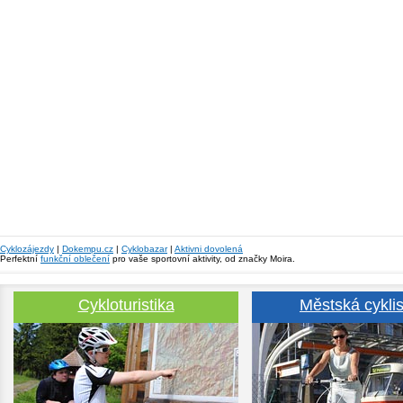
Cyklozájezdy
|
Dokempu.cz
|
Cyklobazar
|
Aktivni dovolená
Perfektní
funkční oblečení
pro vaše sportovní aktivity, od značky Moira.
Cykloturistika
Městská cyklis