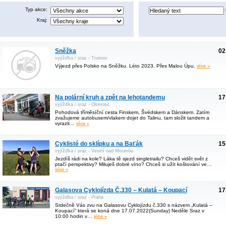
Typ akce:
Kraj:
Sněžka
02
vyjížďka / sraz - Trutnov
Výjezd přes Polsko na Sněžku. Léto 2023. Přes Malou Úpu.
více »
Na polární kruh a zpět na lehotandemu
17
vyjížďka / sraz - Olomouc
Pohodová tříměsíční cesta Finskem, Švédskem a Dánskem. Zatím
zvažujeme autobusem/vlakem dojet do Talinu, tam složit tandem a
vyrazit…
více »
Cyklisté do sklípku a na Baťák
15
vyjížďka / sraz - Veselí nad Moravou
Jezdíš rádi na kole? Láka tě sjezd singletrailu? Chceš vidět svět z
ptačí perspektivy? Miluješ dobré víno? Chceš si užít koštování ve…
více »
Galasova Cyklojízda Č.330 – Kulatá – Koupací
17
vyjížďka / sraz - Praha
Srdečně Vás zvu na Galasovu Cyklojízdu č.330 s názvem „Kulatá –
Koupací“ která se koná dne 17.07.2022(Sunday) Neděle Sraz v
10:00 hodin v…
více »