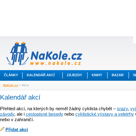
ČLÁNKY
KALENDÁŘ AKCÍ
ZÁJEZDY
KNIHY
BAZAR
S
NaKole.cz
> Akce
Kalendář akcí
Přehled akcí, na kterých by neměl žádný cyklista chybět –
srazy
,
vy
závody
, ale i
cestopisné besedy
nebo
cyklistické výstavy a veletrhy
nebo v zahraničí.
Přidat akci