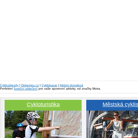
Cyklozájezdy
|
Dokempu.cz
|
Cyklobazar
|
Aktivni dovolená
Perfektní
funkční oblečení
pro vaše sportovní aktivity, od značky Moira.
Cykloturistika
Městská cyklis