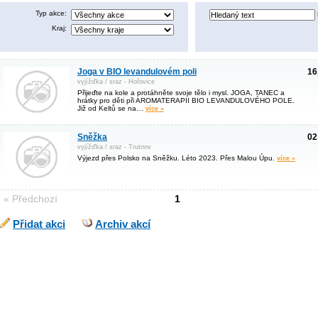
Typ akce:
Kraj:
Joga v BIO levandulovém poli
16
vyjížďka / sraz - Hořovice
Přijeďte na kole a protáhněte svoje tělo i mysl. JOGA, TANEC a
hrátky pro děti při AROMATERAPII BIO LEVANDULOVÉHO POLE.
Již od Keltů se na…
více »
Sněžka
02
vyjížďka / sraz - Trutnov
Výjezd přes Polsko na Sněžku. Léto 2023. Přes Malou Úpu.
více »
« Předchozí
1
Přidat akci
Archiv akcí