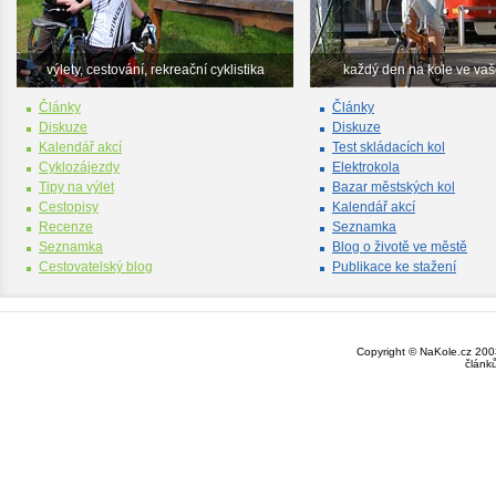
výlety, cestování, rekreační cyklistika
každý den na kole ve va
Články
Články
Diskuze
Diskuze
Kalendář akcí
Test skládacích kol
Cyklozájezdy
Elektrokola
Tipy na výlet
Bazar městských kol
Cestopisy
Kalendář akcí
Recenze
Seznamka
Seznamka
Blog o životě ve městě
Cestovatelský blog
Publikace ke stažení
Copyright © NaKole.cz 2003
článk