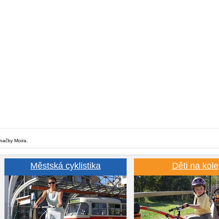
značky Moira.
Městská cyklistika
Děti na kole