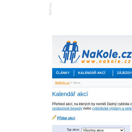
ČLÁNKY
KALENDÁŘ AKCÍ
ZÁJEZDY
NaKole.cz
> Akce
Kalendář akcí
Přehled akcí, na kterých by neměl žádný cyklista 
cestopisné besedy
nebo
cyklistické výstavy a vele
Přidat akci
Typ akce: