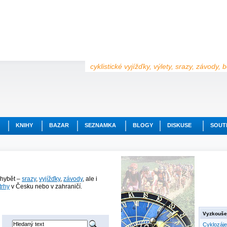
cyklistické vyjížďky, výlety, srazy, závody,
KNIHY
BAZAR
SEZNAMKA
BLOGY
DISKUSE
SOUT
chybět –
srazy
,
vyjížďky
,
závody
, ale i
trhy
v Česku nebo v zahraničí.
Vyzkoušej
Cyklozáj