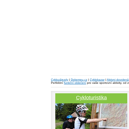
Cyklozájezdy
|
Dokempu.cz
|
Cyklobazar
|
Aktivni dovolená
Perfektní
funkční oblečení
pro vaše sportovní aktivity, od 
Cykloturistika