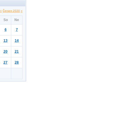
«
Červen 2020
»
So
Ne
6
7
13
14
20
21
27
28