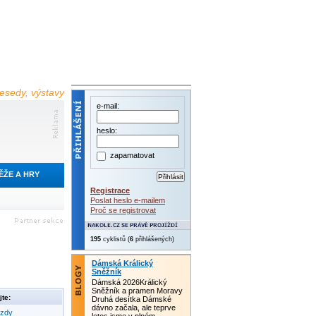
 besedy, výstavy
e-mail:
heslo:
zapamatovat
ĚŽE A HRY
Registrace
Poslat heslo e-mailem
Proč se registrovat
195
cyklistů (
6
přihlášených)
Dámská Králický
Sněžník
Dámská 2026Králický
Sněžník a pramen Moravy
te:
Druhá desítka Dámské
dávno začala, ale teprve
ezdy