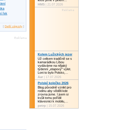
letos jsme v plném…
slení
HMS
| 21.07.2026
tika
í řek
[
Další zájezdy
]
Kolem Lužických jezer
Už celkem tradičně se s
kamarádkou Líbou
vydáváme na nějaký
týdenní „etapový" výlet.
Loni to bylo Polsko,…
Aar
| 17.07.2026
Polské kolečko 2026
Blog původně vznikl pro
rodinu aby věděli kde
zrovna jsme. I jsem si
kvůli tomu pořídil
klávesnici k mobilu,…
petrp
| 15.07.2026