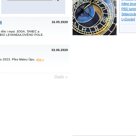
Inline bru
Pěší turis
Splavován
Lyžování
i
16.05.2020
e tělo i mysl. JOGA, TANEC a
PII BIO LEVANDULOVÉHO POLE.
02.06.2020
to 2023. Přes Malou Úpu.
více »
Další »