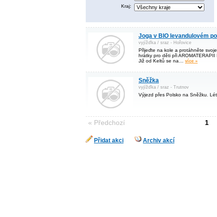
Kraj:
Joga v BIO levandulovém pol
vyjížďka / sraz - Hořovice
Přijeďte na kole a protáhněte svoj
hrátky pro děti při AROMATERA
Již od Keltů se na…
více »
Sněžka
vyjížďka / sraz - Trutnov
Výjezd přes Polsko na Sněžku. Lé
« Předchozí
1
Přidat akci
Archiv akcí