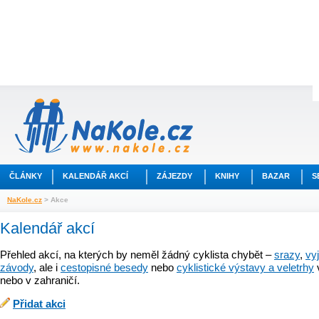
ČLÁNKY
KALENDÁŘ AKCÍ
ZÁJEZDY
KNIHY
BAZAR
S
NaKole.cz
> Akce
Kalendář akcí
Přehled akcí, na kterých by neměl žádný cyklista chybět –
srazy
,
vy
závody
, ale i
cestopisné besedy
nebo
cyklistické výstavy a veletrhy
nebo v zahraničí.
Přidat akci