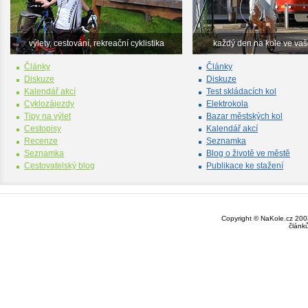
výlety, cestování, rekreační cyklistika
každý den na kole ve va
Články
Články
Diskuze
Diskuze
Kalendář akcí
Test skládacích kol
Cyklozájezdy
Elektrokola
Tipy na výlet
Bazar městských kol
Cestopisy
Kalendář akcí
Recenze
Seznamka
Seznamka
Blog o životě ve městě
Cestovatelský blog
Publikace ke stažení
Copyright © NaKole.cz 2003
článk