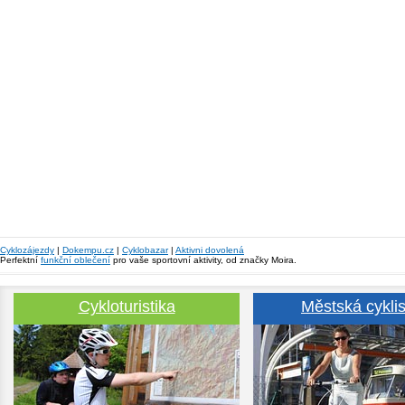
Cyklozájezdy
|
Dokempu.cz
|
Cyklobazar
|
Aktivni dovolená
Perfektní
funkční oblečení
pro vaše sportovní aktivity, od značky Moira.
Cykloturistika
Městská cyklis