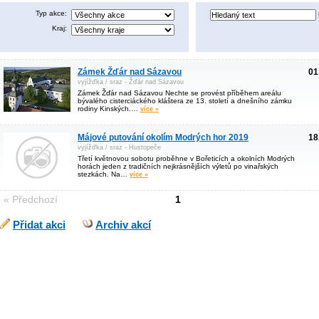
Typ akce:
Kraj:
Zámek Žďár nad Sázavou
01
vyjížďka / sraz - Žďár nad Sázavou
Zámek Žďár nad Sázavou Nechte se provést příběhem areálu
bývalého cisterciáckého kláštera ze 13. století a dnešního zámku
rodiny Kinských.…
více »
Májové putování okolím Modrých hor 2019
18
vyjížďka / sraz - Hustopeče
Třetí květnovou sobotu proběhne v Bořeticích a okolních Modrých
horách jeden z tradičních nejkrásnějších výletů po vinařských
stezkách. Na…
více »
« Předchozí
1
Přidat akci
Archiv akcí