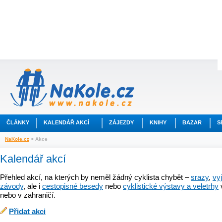
ČLÁNKY
KALENDÁŘ AKCÍ
ZÁJEZDY
KNIHY
BAZAR
S
NaKole.cz
> Akce
Kalendář akcí
Přehled akcí, na kterých by neměl žádný cyklista chybět –
srazy
,
vy
závody
, ale i
cestopisné besedy
nebo
cyklistické výstavy a veletrhy
nebo v zahraničí.
Přidat akci