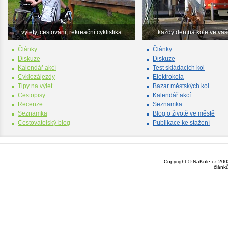
výlety, cestování, rekreační cyklistika
každý den na kole ve va
Články
Články
Diskuze
Diskuze
Kalendář akcí
Test skládacích kol
Cyklozájezdy
Elektrokola
Tipy na výlet
Bazar městských kol
Cestopisy
Kalendář akcí
Recenze
Seznamka
Seznamka
Blog o životě ve městě
Cestovatelský blog
Publikace ke stažení
Copyright © NaKole.cz 2003
článk