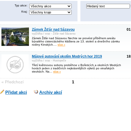
Typ akce:
Kraj:
Zámek Žďár nad Sázavou
01
vyjížďka / sraz - Žďár nad Sázavou
Zámek Žďár nad Sázavou Nechte se provést příběhem areálu
bývalého cisterciáckého kláštera ze 13. století a dnešního zámku
rodiny Kinských.…
více »
Májové putování okolím Modrých hor 2019
18
vyjížďka / sraz - Hustopeče
Třetí květnovou sobotu proběhne v Bořeticích a okolních Modrých
horách jeden z tradičních nejkrásnějších výletů po vinařských
stezkách. Na…
více »
« Předchozí
1
Přidat akci
Archiv akcí