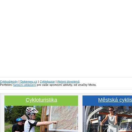
Cyklozájezdy
|
Dokempu.cz
|
Cyklobazar
|
Aktivni dovolená
Perfektní
funkční oblečení
pro vaše sportovní aktivity, od značky Moira.
Cykloturistika
Městská cyklis