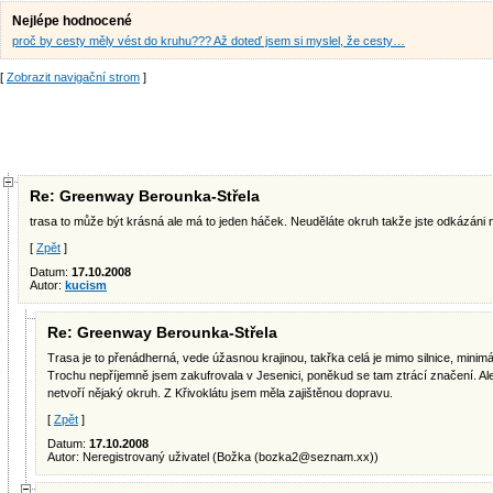
Nejlépe hodnocené
proč by cesty měly vést do kruhu??? Až doteď jsem si myslel, že cesty…
[
Zobrazit navigační strom
]
Re: Greenway Berounka-Střela
trasa to může být krásná ale má to jeden háček. Neuděláte okruh takže jste odkázáni 
[
Zpět
]
Datum:
17.10.2008
Autor:
kucism
Re: Greenway Berounka-Střela
Trasa je to přenádherná, vede úžasnou krajinou, takřka celá je mimo silnice, minimál
Trochu nepříjemně jsem zakufrovala v Jesenici, poněkud se tam ztrácí značení. Ale
netvoří nějaký okruh. Z Křivoklátu jsem měla zajištěnou dopravu.
[
Zpět
]
Datum:
17.10.2008
Autor: Neregistrovaný uživatel (Božka (
bozka2@seznam.xx
))