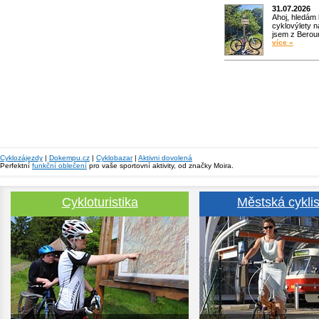
31.07.2026
Ahoj, hledám
cyklovýlety n
jsem z Bero
více »
Cyklozájezdy
|
Dokempu.cz
|
Cyklobazar
|
Aktivni dovolená
Perfektní
funkční oblečení
pro vaše sportovní aktivity, od značky Moira.
Cykloturistika
Městská cyklis