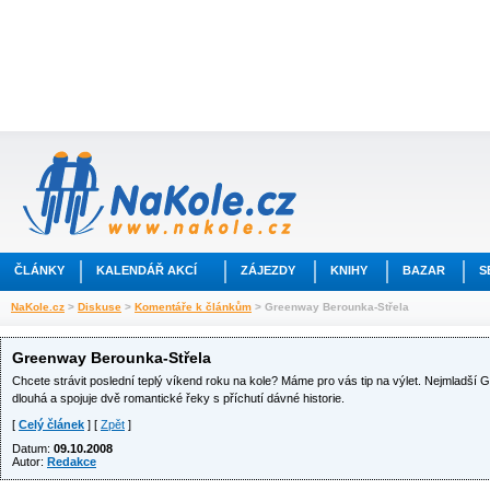
ČLÁNKY
KALENDÁŘ AKCÍ
ZÁJEZDY
KNIHY
BAZAR
S
NaKole.cz
>
Diskuse
>
Komentáře k článkům
> Greenway Berounka-Střela
Greenway Berounka-Střela
Chcete strávit poslední teplý víkend roku na kole? Máme pro vás tip na výlet. Nejmladš
dlouhá a spojuje dvě romantické řeky s příchutí dávné historie.
[
Celý článek
] [
Zpět
]
Datum:
09.10.2008
Autor:
Redakce