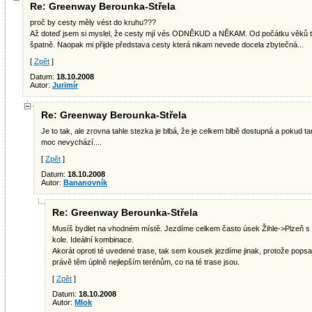
Re: Greenway Berounka-Střela
proč by cesty měly vést do kruhu???
Až doteď jsem si myslel, že cesty mjí vés ODNĚKUD a NĚKAM. Od počátku věků to 
špatně. Naopak mi přijde představa cesty která nikam nevede docela zbytečná...
[
Zpět
]
Datum:
18.10.2008
Autor:
Jurimír
Re: Greenway Berounka-Střela
Je to tak, ale zrovna tahle stezka je blbá, že je celkem blbě dostupná a pokud ta
moc nevychází....
[
Zpět
]
Datum:
18.10.2008
Autor:
Bananovník
Re: Greenway Berounka-Střela
Musíš bydlet na vhodném místě. Jezdíme celkem často úsek Žihle->Plzeň s 
kole. Ideální kombinace.
Akorát oproti té uvedené trase, tak sem kousek jezdíme jinak, protože pops
právě těm úplně nejlepším terénům, co na té trase jsou.
[
Zpět
]
Datum:
18.10.2008
Autor:
Mlok