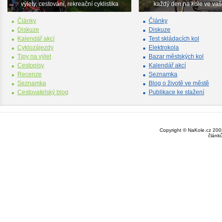
výlety, cestování, rekreační cyklistika
každý den na kole ve va
Články
Články
Diskuze
Diskuze
Kalendář akcí
Test skládacích kol
Cyklozájezdy
Elektrokola
Tipy na výlet
Bazar městských kol
Cestopisy
Kalendář akcí
Recenze
Seznamka
Seznamka
Blog o životě ve městě
Cestovatelský blog
Publikace ke stažení
Copyright © NaKole.cz 2003
článk