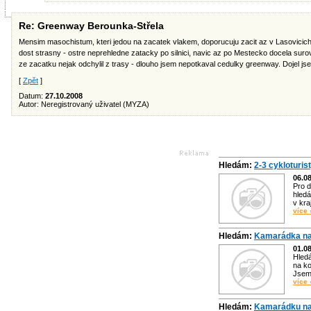
Re: Greenway Berounka-Střela
Mensim masochistum, kteri jedou na zacatek vlakem, doporucuju zacit az v Lasovicich 
dost strasny - ostre neprehledne zatacky po silnici, navic az po Mestecko docela suro
ze zacatku nejak odchylil z trasy - dlouho jsem nepotkaval cedulky greenway. Dojel jse
[
Zpět
]
Datum:
27.10.2008
Autor: Neregistrovaný uživatel (MYZA)
Hledám:
2-3 cykloturis
06.0
Pro d
hledá
v kra
více 
Hledám:
Kamarádka na
01.0
Hled
na ko
Jsem 
více 
Hledám:
Kamarádku na