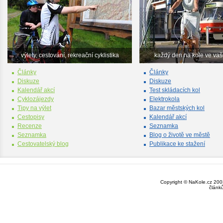
výlety, cestování, rekreační cyklistika
každý den na kole ve va
Články
Články
Diskuze
Diskuze
Kalendář akcí
Test skládacích kol
Cyklozájezdy
Elektrokola
Tipy na výlet
Bazar městských kol
Cestopisy
Kalendář akcí
Recenze
Seznamka
Seznamka
Blog o životě ve městě
Cestovatelský blog
Publikace ke stažení
Copyright © NaKole.cz 2003
článk