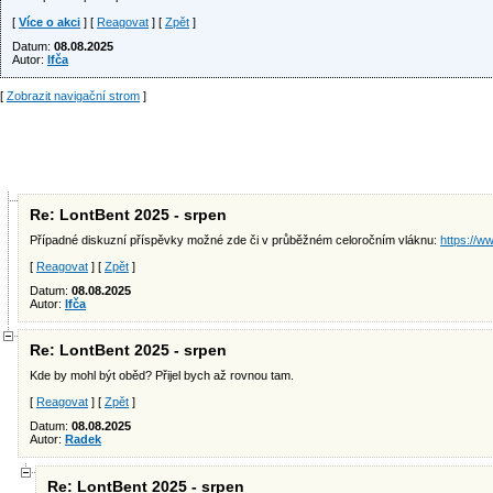
[
Více o akci
] [
Reagovat
] [
Zpět
]
Datum:
08.08.2025
Autor:
Ifča
[
Zobrazit navigační strom
]
Re: LontBent 2025 - srpen
Případné diskuzní příspěvky možné zde či v průběžném celoročním vláknu:
https://w
[
Reagovat
] [
Zpět
]
Datum:
08.08.2025
Autor:
Ifča
Re: LontBent 2025 - srpen
Kde by mohl být oběd? Přijel bych až rovnou tam.
[
Reagovat
] [
Zpět
]
Datum:
08.08.2025
Autor:
Radek
Re: LontBent 2025 - srpen