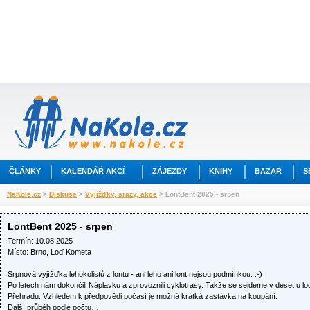
ČLÁNKY
KALENDÁŘ AKCÍ
ZÁJEZDY
KNIHY
BAZAR
S
NaKole.cz
>
Diskuse
>
Vyjížďky, srazy, akce
> LontBent 2025 - srpen
LontBent 2025 - srpen
Termín: 10.08.2025
Místo: Brno, Loď Kometa
Srpnová vyjížďka lehokolistů z lontu - ani leho ani lont nejsou podmínkou. :-)
Po letech nám dokončili Náplavku a zprovoznili cyklotrasy. Takže se sejdeme v deset u lo
Přehradu. Vzhledem k předpovědi počasí je možná krátká zastávka na koupání.
Další průběh podle počtu…