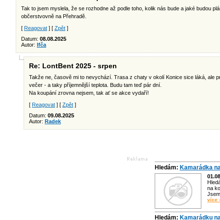
Tak to jsem myslela, že se rozhodne až podle toho, kolik nás bude a jaké budou pl
občerstvovně na Přehradě.
[
Reagovat
] [
Zpět
]
Datum:
08.08.2025
Autor:
Ifča
Re: LontBent 2025 - srpen
Takže ne, časově mi to nevychází. Trasa z chaty v okolí Konice sice láká, ale p
večer - a taky příjemnější teplota. Budu tam teď pár dní.
Na koupání zrovna nejsem, tak ať se akce vydaří!
[
Reagovat
] [
Zpět
]
Datum:
09.08.2025
Autor:
Radek
Hledám:
Kamarádka na
01.0
Hled
na ko
Jsem 
více 
Hledám:
Kamarádku na