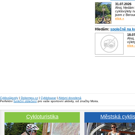
31.07.2026
Ahoj, hledám
cyklovýlety n
jsem z Bero
více »
Hledám:
společně na k
18.0
Ahoj,
výlet
více 
Cyklozájezdy
|
Dokempu.cz
|
Cyklobazar
|
Aktivni dovolená
Perfektní
funkční oblečení
pro vaše sportovní aktivity, od značky Moira.
Cykloturistika
Městská cyklis