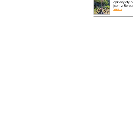
cyklovýlety n
jsem z Bero
více »