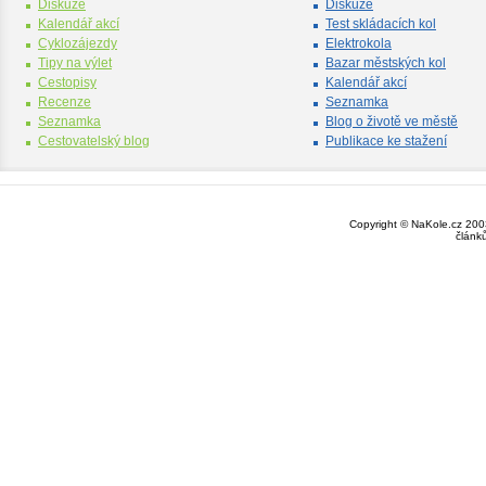
Diskuze
Diskuze
Kalendář akcí
Test skládacích kol
Cyklozájezdy
Elektrokola
Tipy na výlet
Bazar městských kol
Cestopisy
Kalendář akcí
Recenze
Seznamka
Seznamka
Blog o životě ve městě
Cestovatelský blog
Publikace ke stažení
Copyright © NaKole.cz 2003
článk