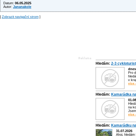
Datum:
06.05.2025
Autor:
Jananakole
[
Zobrazit navigační strom
]
Hledám:
2-3 cykloturis
dnes
Pro d
hledá
v kra
více 
Hledám:
Kamarádka na
01.0
Hled
na ko
Jsem 
více 
Hledám:
Kamarádku na
31.07.2026
Ahoj, hledám