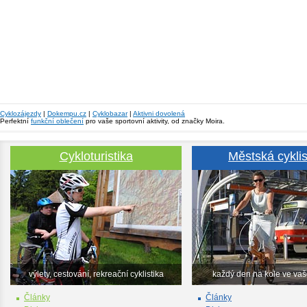
Cyklozájezdy
|
Dokempu.cz
|
Cyklobazar
|
Aktivni dovolená
Perfektní
funkční oblečení
pro vaše sportovní aktivity, od značky Moira.
Cykloturistika
Městská cyklis
výlety, cestování, rekreační cyklistika
každý den na kole ve va
Články
Články