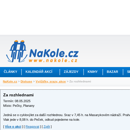
ČLÁNKY
KALENDÁŘ AKCÍ
ZÁJEZDY
KNIHY
BAZAR
S
NaKole.cz
>
Diskuse
>
Vyjížďky, srazy, akce
> Za rozhlednami
Za rozhlednami
Termín: 08.05.2025
Místo: Pečky, Planany
Jedná se o cyklovýlet za další rozhlednou. Sraz v 7,45 h. na Masarykovém nádraží. Prah
Vlak jede v 8,08 h. do Peček, odkud pojedeme na kole.
[
Více o akci
] [
Reagovat
] [
Zpět
]