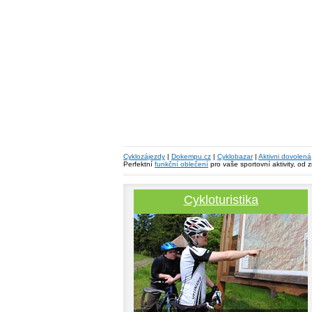
Cyklozájezdy
|
Dokempu.cz
|
Cyklobazar
|
Aktivni dovolená
Perfektní
funkční oblečení
pro vaše sportovní aktivity, od 
Cykloturistika