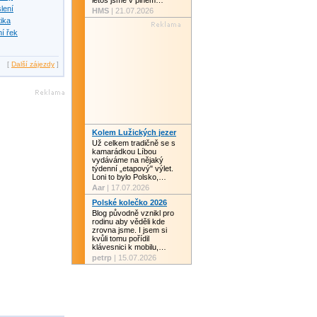
letos jsme v plném…
slení
HMS
| 21.07.2026
tika
í řek
[
Další zájezdy
]
Kolem Lužických jezer
Už celkem tradičně se s
kamarádkou Líbou
vydáváme na nějaký
týdenní „etapový" výlet.
Loni to bylo Polsko,…
Aar
| 17.07.2026
Polské kolečko 2026
Blog původně vznikl pro
rodinu aby věděli kde
zrovna jsme. I jsem si
kvůli tomu pořídil
klávesnici k mobilu,…
petrp
| 15.07.2026