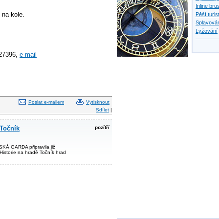
Inline bru
 na kole.
Pěší turis
Splavován
Lyžování
927396,
e-mail
Poslat e-mailem
Vytisknout
Sdílet
|
 Točník
pozítří
KÁ GARDA připravila již
 Historie na hradě Točník hrad