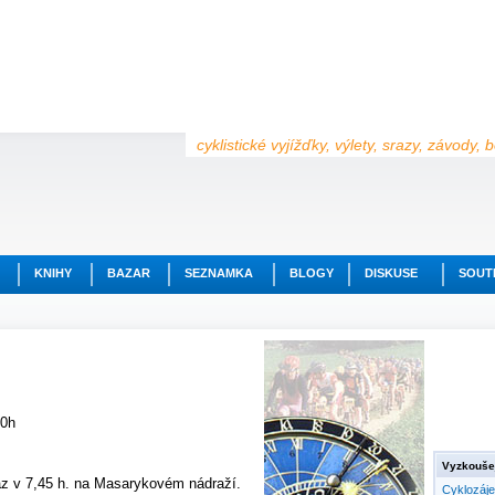
cyklistické vyjížďky, výlety, srazy, závody,
KNIHY
BAZAR
SEZNAMKA
BLOGY
DISKUSE
SOUT
00h
Vyzkoušej
raz v 7,45 h. na Masarykovém nádraží.
Cyklozáj