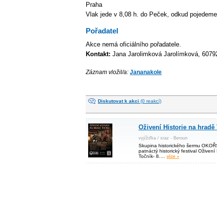
Praha
Vlak jede v 8,08 h. do Peček, odkud pojedeme
Pořadatel
Akce nemá oficiálního pořadatele.
Kontakt:
Jana Jarolimková Jarolímková, 607
Záznam vložil/a:
Jananakole
Diskutovat k akci
(0 reakcí)
Oživení Historie na hradě
vyjížďka / sraz - Beroun
Skupina historického šermu OKOŘS
patnáctý historický festival Oživení
Točník- 8.…
více »