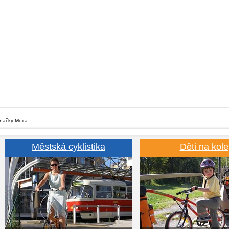
značky Moira.
Městská cyklistika
Děti na kole