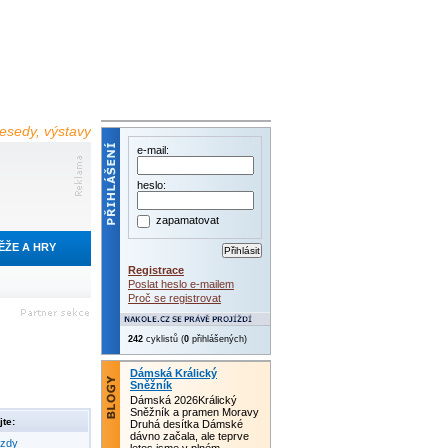
 besedy, výstavy
e-mail:
heslo:
zapamatovat
ĚŽE A HRY
Registrace
Poslat heslo e-mailem
Proč se registrovat
242
cyklistů (
0
přihlášených)
Dámská Králický
Sněžník
Dámská 2026Králický
Sněžník a pramen Moravy
te:
Druhá desítka Dámské
dávno začala, ale teprve
ezdy